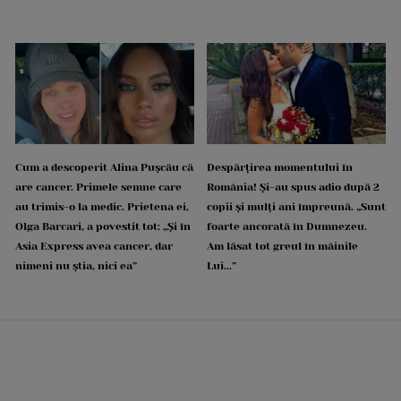
Cum a descoperit Alina Pușcău că
Despărțirea momentului în
are cancer. Primele semne care
România! Și-au spus adio după 2
au trimis-o la medic. Prietena ei,
copii și mulți ani împreună. „Sunt
Olga Barcari, a povestit tot: „Și în
foarte ancorată în Dumnezeu.
Asia Express avea cancer, dar
Am lăsat tot greul în mâinile
nimeni nu știa, nici ea”
Lui...”