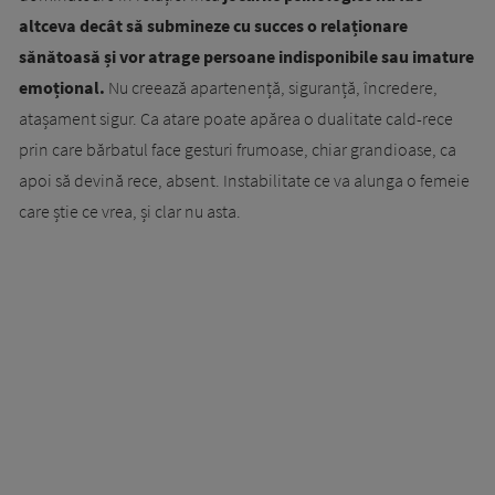
altceva decât să submineze cu succes o relaționare
sănătoasă și vor atrage persoane indisponibile sau imature
emoțional.
Nu creează apartenență, siguranță, încredere,
atașament sigur. Ca atare poate apărea o dualitate cald-rece
prin care bărbatul face gesturi frumoase, chiar grandioase, ca
apoi să devină rece, absent. Instabilitate ce va alunga o femeie
care știe ce vrea, și clar nu asta.