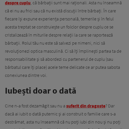
despre cuplu
, că bărbații sunt mai raționali. Asta nu înseamnă
că ei nu au frici sau că nu există discuții între bărbați. În care
fiecare își expune experiența personală, temerile și în felul
acesta treptat se construiește un folclor despre cuplu ce se
cristalizează în miturile despre relații la care se raportează
bărbații. Rolul tău nu este să salvezi pe nimeni, nici să
revoluționezi optica masculină. Ci să îți împlinești partea ta de
responsabilitate și să abordezi cu partenerul de cuplu (sau
bărbatul care îți place) acele teme delicate ce ar putea sabota
conexiunea dintre voi.
Iubești doar o dată
Cine n-a fost dezamăgit sau nu a
suferit din dragoste
? Dar
dacă ai iubit o dată puternic și ai construit o familie care s-a
destrămat, asta nu înseamnă că nu poți iubi din nou și nu poți