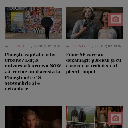
—
LIFESTYLE
06 august 2026
—
LIFESTYLE
06 august 2026
Ploiești, capitala artei
Filme SF care au
urbane? Ediția
dezamăgit publicul și cu
aniversară Artown NOW
care nu ar trebui să îți
#5, revine anul acesta la
pierzi timpul
Ploiești între 18
septembrie și 4
octombrie