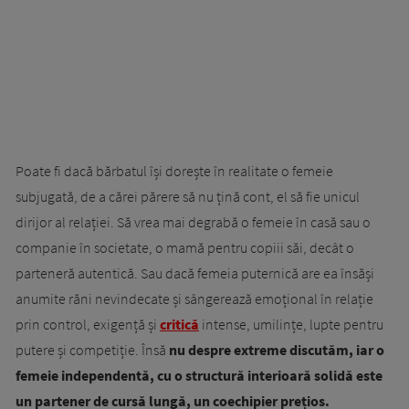
Poate fi dacă bărbatul își dorește în realitate o femeie
subjugată, de a cărei părere să nu țină cont, el să fie unicul
dirijor al relației. Să vrea mai degrabă o femeie în casă sau o
companie în societate, o mamă pentru copiii săi, decât o
parteneră autentică. Sau dacă femeia puternică are ea însăși
anumite răni nevindecate și sângerează emoțional în relație
prin control, exigență și
critică
intense, umilințe, lupte pentru
putere și competiție. Însă
nu despre extreme discutăm, iar o
femeie independentă, cu o structură interioară solidă este
un partener de cursă lungă, un coechipier prețios.