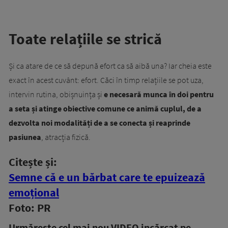
Toate relațiile se strică
Și ca atare de ce să depună efort ca să aibă una? Iar cheia este
exact în acest cuvânt: efort. Căci în timp relațiile se pot uza,
intervin rutina, obișnuința și
e necesară munca în doi pentru
a seta și atinge obiective comune ce animă cuplul, de a
dezvolta noi modalități de a se conecta și reaprinde
pasiunea
, atracția fizică.
Citește și:
Semne că e un bărbat care te epuizează
emoțional
Foto: PR
Urmăreşte cel mai nou VIDEO incărcat pe