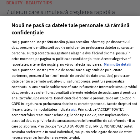
BEAUTY
BEAUTY TIPS
BE
țe
7 uleiuri care stimulează creșterea rapidă a
Ce
părului
de
Nouă ne pasă ca datele tale personale să rămână
confidențiale
Noi și partenerii noștri
594
stocăm și/sau accesăm informații pe dispozitivul
dvs., precum identificatorii cookie unici pentru prelucrarea datelor cu caracter
personal. Puteți accepta sau gestiona alegerile dvs. făcând clic mai jos sau în
orice moment, pe pagina cu politica de confidențialitate. Aceste alegeri vor fi
raportate partenerilor noștri și nu vă vor afecta navigarea.
Mai multe detalii
Noi si partenerii nostri (retelele de socializare si agentiile de publicitate
partenere, precum si furnizorii nostri de servicii de date analitice) prelucram
ELLE Style Awards
Termeni si conditii
date pentru a permite website-ului sa functioneze, pentru a personaliza
2024
continutul si anunturile publicitare afisate in functie de interesele si/sau profilul
Politica de
dvs., pentru a va oferi functionalitati aferente retelelor de socializare si pentru a
Despre ELLE
confidențialitate
analiza traficul pe website. Beneficiati de drepturile prevazute de art. 15-22 din
Romania
GDPR in legatura cu prelucrarea datelor cu caracter personal. Aceste drepturi pot
Politica de cookies
fi exercitate prin modalitatea indicata
aici
. Prin click pe “ACCEPT TOATE”,
Contact
Publicitate
acceptati folosirea tuturor Tehnologiilor de tip Cookie, care implica inclusiv
acceptul dvs. cu privire la stocarea/accesarea informatiilor de catre Vendor-ii cu
Abonamente
care colaboram. Prin click pe “VREAU SA MODIFIC SETARILE INDIVIDUAL” puteti
schimba preferintele in mod individual, mai putin cele legate de cookie strict
necesare pentru functionarea website-ului.