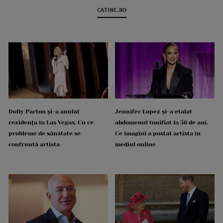
CATINE.RO
Dolly Parton și-a anulat
Jennifer Lopez și-a etalat
rezidența în Las Vegas. Cu ce
abdomenul tonifiat la 56 de ani.
probleme de sănătate se
Ce imagini a postat artista în
confruntă artista
mediul online