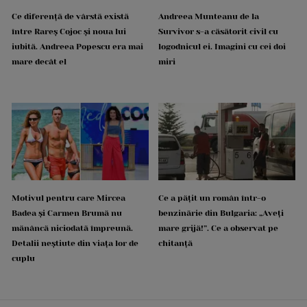
Ce diferență de vârstă există
Andreea Munteanu de la
între Rareș Cojoc și noua lui
Survivor s-a căsătorit civil cu
iubită. Andreea Popescu era mai
logodnicul ei. Imagini cu cei doi
mare decât el
miri
Motivul pentru care Mircea
Ce a pățit un român într-o
Badea și Carmen Brumă nu
benzinărie din Bulgaria: „Aveți
mănâncă niciodată împreună.
mare grijă!”. Ce a observat pe
Detalii neștiute din viața lor de
chitanță
cuplu