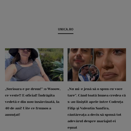
UNICA.RO
„Surioara e pe drum!” :o Wooow,
„Nu mi-e jenă să o spun cu voce
ce veste!! E oficial! Îndrăgita
tare”. Când toată lumea credea că
vedetă e din nou însărcinată, la
s-au liniștit apele între Codruța
40 de ani! Uite ce frumos a
Filip și Valentin Sanfira,
anunțat!
cântăreața a decis să spună tot
adevărul despre mariajul ei
eșuat