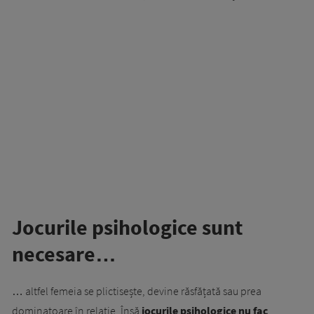
Jocurile psihologice sunt
necesare…
… altfel femeia se plictisește, devine răsfățată sau prea
dominatoare în relație. Însă
jocurile psihologice nu fac