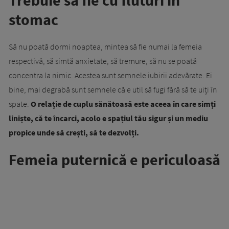
Trebuie să fie cu fluturi în
stomac
Să nu poată dormi noaptea, mintea să fie numai la femeia
respectivă, să simtă anxietate, să tremure, să nu se poată
concentra la nimic. Acestea sunt semnele iubirii adevărate. Ei
bine, mai degrabă sunt semnele că e util să fugi fără să te uiți în
spate.
O relație de cuplu sănătoasă este aceea în care simți
liniște, că te încarci, acolo e spațiul tău sigur și un mediu
propice unde să crești, să te dezvolți.
Femeia puternică e periculoasă