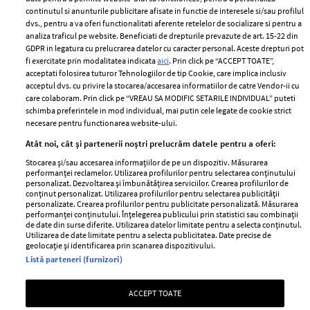
2024
continutul si anunturile publicitare afisate in functie de interesele si/sau profilul
Politica de
dvs., pentru a va oferi functionalitati aferente retelelor de socializare si pentru a
Despre ELLE
confidențialitate
analiza traficul pe website. Beneficiati de drepturile prevazute de art. 15-22 din
Romania
GDPR in legatura cu prelucrarea datelor cu caracter personal. Aceste drepturi pot
Politica de cookies
fi exercitate prin modalitatea indicata
aici
. Prin click pe “ACCEPT TOATE”,
Contact
Publicitate
acceptati folosirea tuturor Tehnologiilor de tip Cookie, care implica inclusiv
acceptul dvs. cu privire la stocarea/accesarea informatiilor de catre Vendor-ii cu
Abonamente
care colaboram. Prin click pe “VREAU SA MODIFIC SETARILE INDIVIDUAL” puteti
schimba preferintele in mod individual, mai putin cele legate de cookie strict
necesare pentru functionarea website-ului.
Stiri
Libertatea pentru
Atât noi, cât și partenerii noștri prelucrăm datele pentru a oferi:
femei
GSP
Stocarea și/sau accesarea informațiilor de pe un dispozitiv. Măsurarea
Viva
performanței reclamelor. Utilizarea profilurilor pentru selectarea conținutului
Unica
personalizat. Dezvoltarea și îmbunătățirea serviciilor. Crearea profilurilor de
Avantaje
conținut personalizat. Utilizarea profilurilor pentru selectarea publicității
Baby
personalizate. Crearea profilurilor pentru publicitate personalizată. Măsurarea
Retete practice
performanței conținutului. Înțelegerea publicului prin statistici sau combinații
Retete
de date din surse diferite. Utilizarea datelor limitate pentru a selecta conținutul.
Utilizarea de date limitate pentru a selecta publicitatea. Date precise de
geolocație și identificarea prin scanarea dispozitivului.
Pariază responsabil! Decizia ONJN nr. 821/25.09.2025.
Listă parteneri (furnizori)
Jocurile de noroc sunt interzise minorilor.
ACCEPT TOATE