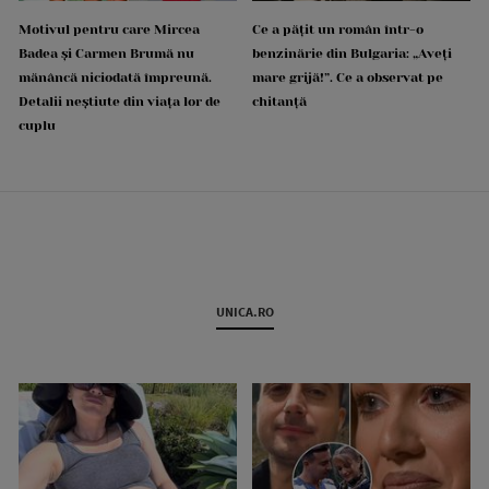
Motivul pentru care Mircea
Ce a pățit un român într-o
Badea și Carmen Brumă nu
benzinărie din Bulgaria: „Aveți
mănâncă niciodată împreună.
mare grijă!”. Ce a observat pe
Detalii neștiute din viața lor de
chitanță
cuplu
UNICA.RO