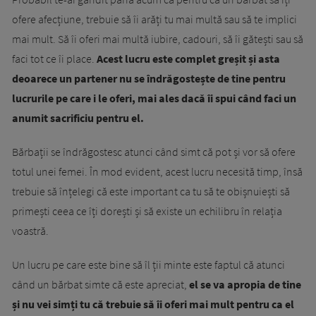
ofere afecțiune, trebuie să îi arăți tu mai multă sau să te implici
mai mult. Să îi oferi mai multă iubire, cadouri, să îi gătești sau să
faci tot ce îi place.
Acest lucru este complet greșit și asta
deoarece un partener nu se îndrăgostește de tine pentru
lucrurile pe care i le oferi, mai ales dacă îi spui când faci un
anumit sacrificiu pentru el.
Bărbații se îndrăgostesc atunci când simt că pot și vor să ofere
totul unei femei. În mod evident, acest lucru necesită timp, însă
trebuie să înțelegi că este important ca tu să te obișnuiești să
primești ceea ce îți dorești și să existe un echilibru în relația
voastră.
Un lucru pe care este bine să îl ții minte este faptul că atunci
când un bărbat simte că este apreciat,
el se va apropia de tine
și nu vei simți tu că trebuie să îi oferi mai mult pentru ca el