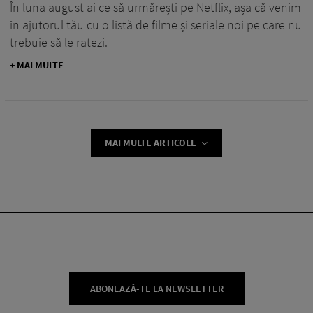
În luna august ai ce să urmărești pe Netflix, așa că venim
în ajutorul tău cu o listă de filme și seriale noi pe care nu
trebuie să le ratezi.
+ MAI MULTE
MAI MULTE ARTICOLE
ABONEAZĂ-TE LA NEWSLETTER