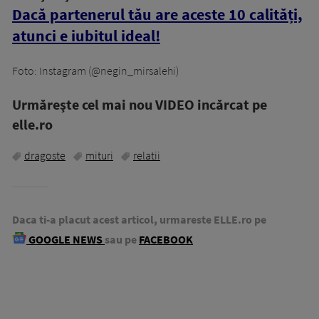
Dacă partenerul tău are aceste 10 calități,
atunci e iubitul ideal!
Foto: Instagram (@negin_mirsalehi)
Urmăreşte cel mai nou VIDEO incărcat pe
elle.ro
dragoste
mituri
relatii
Daca ti-a placut acest articol, urmareste ELLE.ro pe
GOOGLE NEWS
sau pe
FACEBOOK