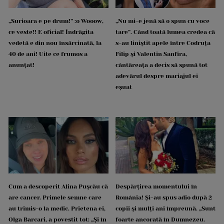
„Surioara e pe drum!” :o Wooow,
„Nu mi-e jenă să o spun cu voce
ce veste!! E oficial! Îndrăgita
tare”. Când toată lumea credea că
vedetă e din nou însărcinată, la
s-au liniștit apele între Codruța
40 de ani! Uite ce frumos a
Filip și Valentin Sanfira,
anunțat!
cântăreața a decis să spună tot
adevărul despre mariajul ei
eșuat
Cum a descoperit Alina Pușcău că
Despărțirea momentului în
are cancer. Primele semne care
România! Și-au spus adio după 2
au trimis-o la medic. Prietena ei,
copii și mulți ani împreună. „Sunt
Olga Barcari, a povestit tot: „Și în
foarte ancorată în Dumnezeu.