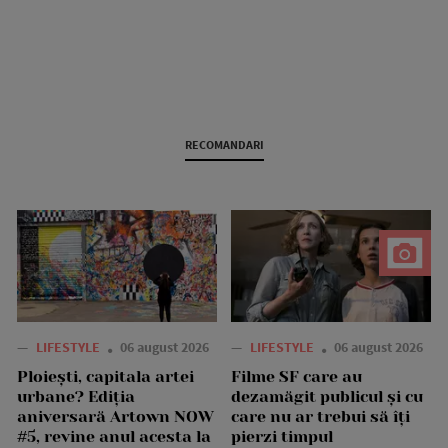
RECOMANDARI
—
LIFESTYLE
06 august 2026
—
LIFESTYLE
06 august 2026
Ploiești, capitala artei
Filme SF care au
urbane? Ediția
dezamăgit publicul și cu
aniversară Artown NOW
care nu ar trebui să îți
#5, revine anul acesta la
pierzi timpul