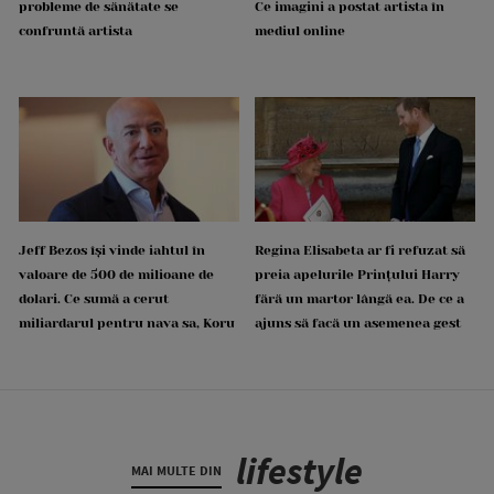
probleme de sănătate se
Ce imagini a postat artista în
confruntă artista
mediul online
Jeff Bezos își vinde iahtul în
Regina Elisabeta ar fi refuzat să
valoare de 500 de milioane de
preia apelurile Prințului Harry
dolari. Ce sumă a cerut
fără un martor lângă ea. De ce a
miliardarul pentru nava sa, Koru
ajuns să facă un asemenea gest
lifestyle
MAI MULTE DIN