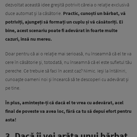
dezvoltat această idee greșită potrivit căreia o relație exclusivă
duce automat și la căsătorie.
Practic, cunoști un bărbat, vă
potriviți, ajungeți să formați un cuplu și vă căsătoriți. Ei
bine, acest scenariu poate fi adevărat în foarte multe
cazuri, însă nu mereu.
Doar pentru că ai o relație mai serioasă, nu înseamnă că el te va
cere în căsătorie și, totodată, nu înseamnă că el este sufletul tău
pereche. Ce trebuie să faci în acest caz? Nimic. Ieși la întâlniri,
cunoaște oameni noi și încearcă să te descoperi cu adevărat și
pe tine.
În plus, amintește-ți că dacă el te vrea cu adevărat, acel
final de poveste va avea loc, fără ca tu să depui efort pentru
asta!
3. Dacă îi vei arăta unui bărbat