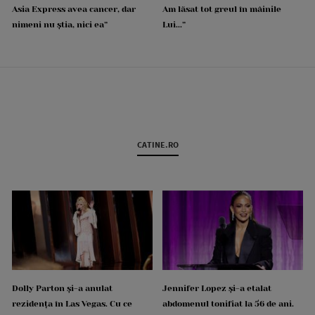
Asia Express avea cancer, dar
Am lăsat tot greul în mâinile
nimeni nu știa, nici ea”
Lui...”
CATINE.RO
Dolly Parton și-a anulat
Jennifer Lopez și-a etalat
rezidența în Las Vegas. Cu ce
abdomenul tonifiat la 56 de ani.