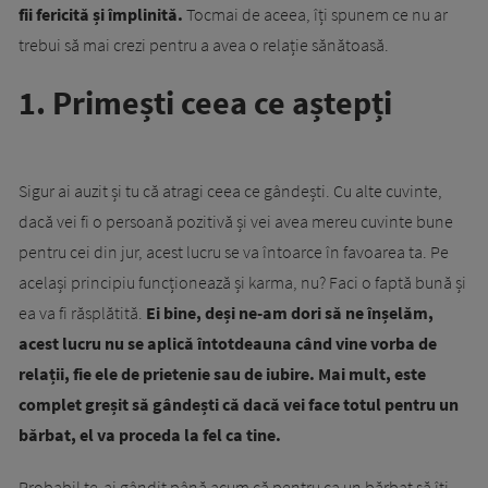
fii fericită și împlinită.
Tocmai de aceea, îți spunem ce nu ar
trebui să mai crezi pentru a avea o relație sănătoasă.
1. Primești ceea ce aștepți
Sigur ai auzit și tu că atragi ceea ce gândești. Cu alte cuvinte,
dacă vei fi o persoană pozitivă și vei avea mereu cuvinte bune
pentru cei din jur, acest lucru se va întoarce în favoarea ta. Pe
același principiu funcționează și karma, nu? Faci o faptă bună și
ea va fi răsplătită.
Ei bine, deși ne-am dori să ne înșelăm,
acest lucru nu se aplică întotdeauna când vine vorba de
relații, fie ele de prietenie sau de iubire. Mai mult, este
complet greșit să gândești că dacă vei face totul pentru un
bărbat, el va proceda la fel ca tine.
Probabil te-ai gândit până acum că pentru ca un bărbat să îți