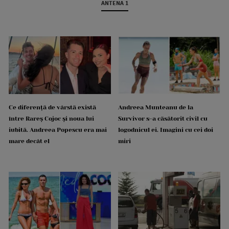
ANTENA 1
Ce diferență de vârstă există
Andreea Munteanu de la
între Rareș Cojoc și noua lui
Survivor s-a căsătorit civil cu
iubită. Andreea Popescu era mai
logodnicul ei. Imagini cu cei doi
mare decât el
miri