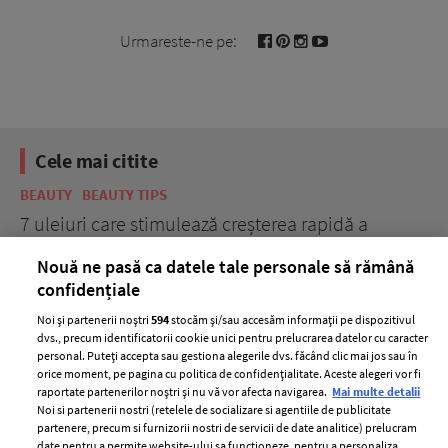
Urmareste-ne pe:
Cele mai citite
BEAUTY
BEAUTY TIPS
BE
țe
7 uleiuri care stimulează creșterea rapidă a
Ce
părului
de
Nouă ne pasă ca datele tale personale să rămână
confidențiale
Noi și partenerii noștri
594
stocăm și/sau accesăm informații pe dispozitivul
dvs., precum identificatorii cookie unici pentru prelucrarea datelor cu caracter
personal. Puteți accepta sau gestiona alegerile dvs. făcând clic mai jos sau în
orice moment, pe pagina cu politica de confidențialitate. Aceste alegeri vor fi
raportate partenerilor noștri și nu vă vor afecta navigarea.
Mai multe detalii
Noi si partenerii nostri (retelele de socializare si agentiile de publicitate
partenere, precum si furnizorii nostri de servicii de date analitice) prelucram
ELLE Style Awards
Termeni si conditii
date pentru a permite website-ului sa functioneze, pentru a personaliza