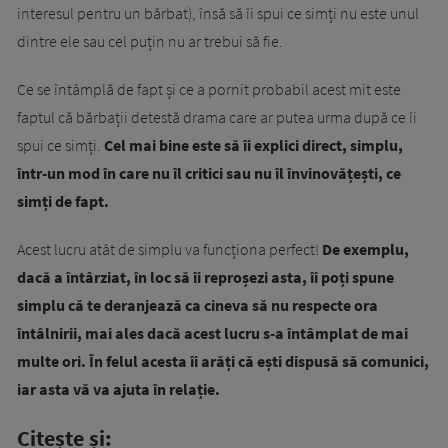
interesul pentru un bărbat), însă să îi spui ce simți nu este unul
dintre ele sau cel puțin nu ar trebui să fie.
Ce se întâmplă de fapt și ce a pornit probabil acest mit este
faptul că bărbații detestă drama care ar putea urma după ce îi
spui ce simți.
Cel mai bine este să îi explici direct, simplu,
într-un mod în care nu îl critici sau nu îl învinovățești, ce
simți de fapt.
Acest lucru atât de simplu va funcționa perfect!
De exemplu,
dacă a întârziat, în loc să îi reproșezi asta, îi poți spune
simplu că te deranjează ca cineva să nu respecte ora
întâlnirii, mai ales dacă acest lucru s-a întâmplat de mai
multe ori. În felul acesta îi arăți că ești dispusă să comunici,
iar asta vă va ajuta în relație.
Citește și: