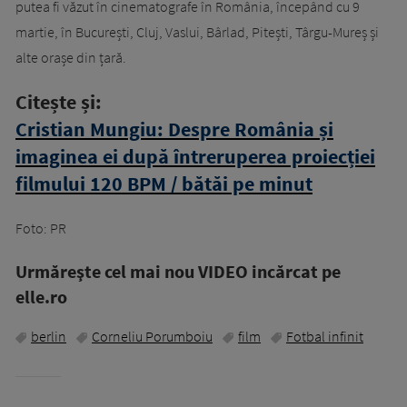
putea fi văzut în cinematografe în România, începând cu 9
martie, în București, Cluj, Vaslui, Bârlad, Pitești, Târgu-Mureș și
alte orașe din țară.
Citește și:
Cristian Mungiu: Despre România și
imaginea ei după întreruperea proiecției
filmului 120 BPM / bătăi pe minut
Foto: PR
Urmăreşte cel mai nou VIDEO incărcat pe
elle.ro
berlin
Corneliu Porumboiu
film
Fotbal infinit