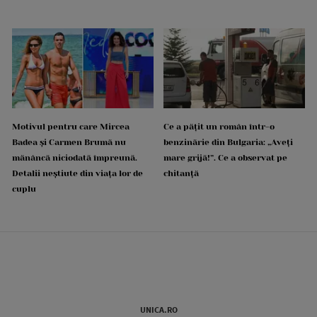
Motivul pentru care Mircea
Ce a pățit un român într-o
Badea și Carmen Brumă nu
benzinărie din Bulgaria: „Aveți
mănâncă niciodată împreună.
mare grijă!”. Ce a observat pe
Detalii neștiute din viața lor de
chitanță
cuplu
UNICA.RO