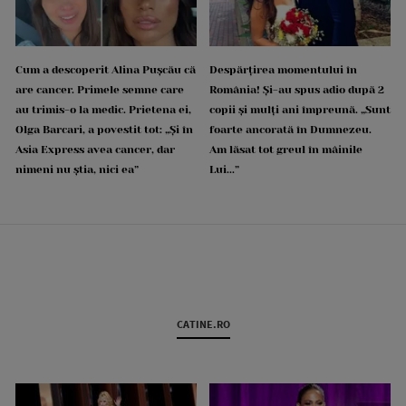
Cum a descoperit Alina Pușcău că
Despărțirea momentului în
are cancer. Primele semne care
România! Și-au spus adio după 2
au trimis-o la medic. Prietena ei,
copii și mulți ani împreună. „Sunt
Olga Barcari, a povestit tot: „Și în
foarte ancorată în Dumnezeu.
Asia Express avea cancer, dar
Am lăsat tot greul în mâinile
nimeni nu știa, nici ea”
Lui...”
CATINE.RO