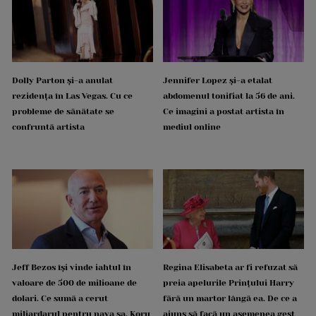
Dolly Parton și-a anulat
Jennifer Lopez și-a etalat
rezidența în Las Vegas. Cu ce
abdomenul tonifiat la 56 de ani.
probleme de sănătate se
Ce imagini a postat artista în
confruntă artista
mediul online
Jeff Bezos își vinde iahtul în
Regina Elisabeta ar fi refuzat să
valoare de 500 de milioane de
preia apelurile Prințului Harry
dolari. Ce sumă a cerut
fără un martor lângă ea. De ce a
miliardarul pentru nava sa, Koru
ajuns să facă un asemenea gest