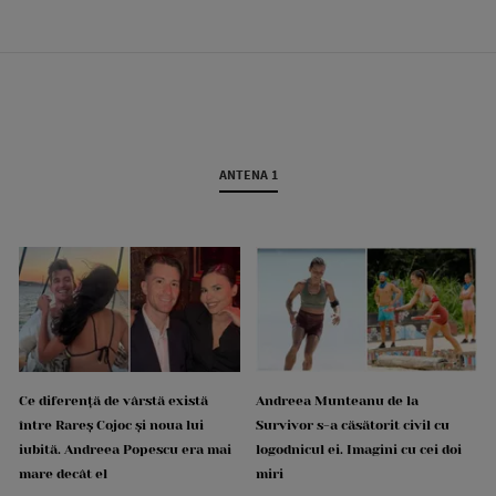
ANTENA 1
Ce diferență de vârstă există
Andreea Munteanu de la
între Rareș Cojoc și noua lui
Survivor s-a căsătorit civil cu
iubită. Andreea Popescu era mai
logodnicul ei. Imagini cu cei doi
mare decât el
miri