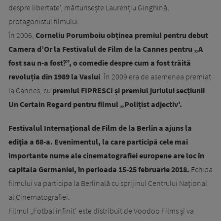
despre libertate', mărturisește Laurențiu Ginghină,
protagonistul filmului.
În 2006,
Corneliu Porumboiu obținea premiul pentru debut
Camera d’Or la Festivalul de Film de la Cannes pentru „A
fost sau n-a fost?”, o comedie despre cum a fost trăită
revoluția din 1989 la Vaslui
. În 2009 era de asemenea premiat
la Cannes, cu
premiul FIPRESCI și premiul juriului secțiunii
Un Certain Regard pentru filmul „Polițist adjectiv'.
Festivalul Internaţional de Film de la Berlin a ajuns la
ediţia a 68-a. Evenimentul, la care participă cele mai
importante nume ale cinematografiei europene are loc în
capitala Germaniei, în perioada 15-25 februarie 2018.
Echipa
filmului va participa la Berlinală cu sprijinul Centrului Național
al Cinematografiei.
Filmul „Fotbal infinit' este distribuit de Voodoo Films și va