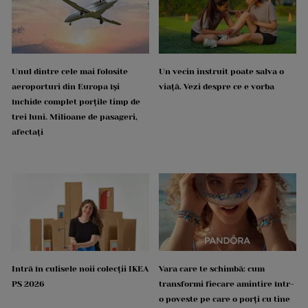
Unul dintre cele mai folosite
Un vecin instruit poate salva o
aeroporturi din Europa își
viață. Vezi despre ce e vorba
închide complet porțile timp de
trei luni. Milioane de pasageri,
afectați
Intră în culisele noii colecții IKEA
Vara care te schimbă: cum
PS 2026
transformi fiecare amintire într-
o poveste pe care o porți cu tine