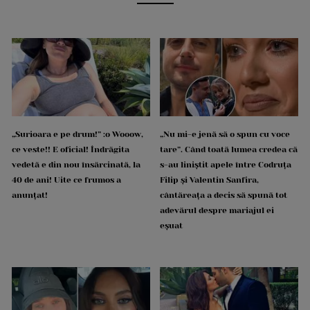
„Surioara e pe drum!” :o Wooow,
„Nu mi-e jenă să o spun cu voce
ce veste!! E oficial! Îndrăgita
tare”. Când toată lumea credea că
vedetă e din nou însărcinată, la
s-au liniștit apele între Codruța
40 de ani! Uite ce frumos a
Filip și Valentin Sanfira,
anunțat!
cântăreața a decis să spună tot
adevărul despre mariajul ei
eșuat