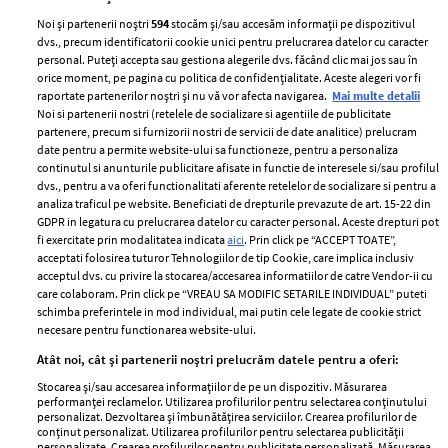
Noi și partenerii noștri
594
stocăm și/sau accesăm informații pe dispozitivul
dvs., precum identificatorii cookie unici pentru prelucrarea datelor cu caracter
personal. Puteți accepta sau gestiona alegerile dvs. făcând clic mai jos sau în
orice moment, pe pagina cu politica de confidențialitate. Aceste alegeri vor fi
raportate partenerilor noștri și nu vă vor afecta navigarea.
Mai multe detalii
Noi si partenerii nostri (retelele de socializare si agentiile de publicitate
partenere, precum si furnizorii nostri de servicii de date analitice) prelucram
ELLE Style Awards
Termeni si conditii
date pentru a permite website-ului sa functioneze, pentru a personaliza
2024
continutul si anunturile publicitare afisate in functie de interesele si/sau profilul
Politica de
dvs., pentru a va oferi functionalitati aferente retelelor de socializare si pentru a
Despre ELLE
confidențialitate
analiza traficul pe website. Beneficiati de drepturile prevazute de art. 15-22 din
Romania
GDPR in legatura cu prelucrarea datelor cu caracter personal. Aceste drepturi pot
Politica de cookies
fi exercitate prin modalitatea indicata
aici
. Prin click pe “ACCEPT TOATE”,
Contact
Publicitate
acceptati folosirea tuturor Tehnologiilor de tip Cookie, care implica inclusiv
acceptul dvs. cu privire la stocarea/accesarea informatiilor de catre Vendor-ii cu
Abonamente
care colaboram. Prin click pe “VREAU SA MODIFIC SETARILE INDIVIDUAL” puteti
schimba preferintele in mod individual, mai putin cele legate de cookie strict
necesare pentru functionarea website-ului.
Stiri
Libertatea pentru
Atât noi, cât și partenerii noștri prelucrăm datele pentru a oferi:
femei
GSP
Stocarea și/sau accesarea informațiilor de pe un dispozitiv. Măsurarea
Viva
performanței reclamelor. Utilizarea profilurilor pentru selectarea conținutului
Unica
personalizat. Dezvoltarea și îmbunătățirea serviciilor. Crearea profilurilor de
Avantaje
conținut personalizat. Utilizarea profilurilor pentru selectarea publicității
Baby
personalizate. Crearea profilurilor pentru publicitate personalizată. Măsurarea