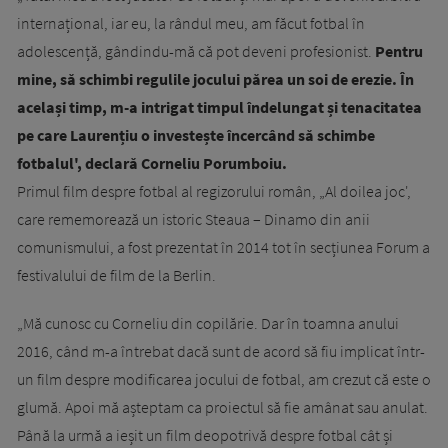
internațional, iar eu, la rândul meu, am făcut fotbal în
adolescență, gândindu-mă că pot deveni profesionist.
Pentru
mine, să schimbi regulile jocului părea un soi de erezie. În
același timp, m-a intrigat timpul îndelungat și tenacitatea
pe care Laurențiu o investește încercând să schimbe
fotbalul', declară Corneliu Porumboiu.
Primul film despre fotbal al regizorului român, „Al doilea joc',
care rememorează un istoric Steaua – Dinamo din anii
comunismului, a fost prezentat în 2014 tot în secțiunea Forum a
festivalului de film de la Berlin.
„Mă cunosc cu Corneliu din copilărie. Dar în toamna anului
2016, când m-a întrebat dacă sunt de acord să fiu implicat într-
un film despre modificarea jocului de fotbal, am crezut că este o
glumă. Apoi mă așteptam ca proiectul să fie amânat sau anulat.
Până la urmă a ieșit un film deopotrivă despre fotbal cât și