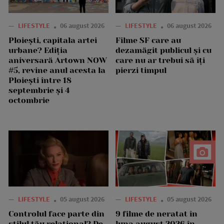
—
LIFESTYLE
06 august 2026
—
LIFESTYLE
06 august 2026
Ploiești, capitala artei
Filme SF care au
urbane? Ediția
dezamăgit publicul și cu
aniversară Artown NOW
care nu ar trebui să îți
#5, revine anul acesta la
pierzi timpul
Ploiești între 18
septembrie și 4
octombrie
—
LIFESTYLE
05 august 2026
—
LIFESTYLE
05 august 2026
Controlul face parte din
9 filme de neratat în
stilul tău relațional? De
luna august 2026 în