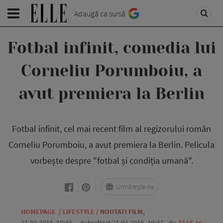
Adaugă ca sursă
Fotbal infinit, comedia lui
Corneliu Porumboiu, a
avut premiera la Berlin
Fotbal infinit, cel mai recent film al regizorului român
Corneliu Porumboiu, a avut premiera la Berlin. Pelicula
vorbește despre "fotbal și condiția umană".
Urmărește-ne
HOMEPAGE
/
LIFESTYLE
/
NOUTATI FILM
,
21.02.2018, 10:41
. Actualizat 21.02.2018, 10:47,
de
ELLE.ro