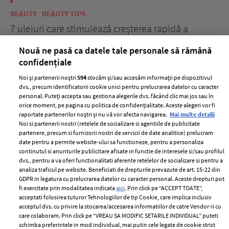
BEAUTY
BEAUTY TIPS
BE
țe
7 uleiuri care stimulează creșterea rapidă a
Ce
părului
de
Nouă ne pasă ca datele tale personale să rămână
confidențiale
Noi și partenerii noștri
594
stocăm și/sau accesăm informații pe dispozitivul
dvs., precum identificatorii cookie unici pentru prelucrarea datelor cu caracter
personal. Puteți accepta sau gestiona alegerile dvs. făcând clic mai jos sau în
orice moment, pe pagina cu politica de confidențialitate. Aceste alegeri vor fi
raportate partenerilor noștri și nu vă vor afecta navigarea.
Mai multe detalii
Noi si partenerii nostri (retelele de socializare si agentiile de publicitate
partenere, precum si furnizorii nostri de servicii de date analitice) prelucram
ELLE Style Awards
Termeni si conditii
date pentru a permite website-ului sa functioneze, pentru a personaliza
2024
continutul si anunturile publicitare afisate in functie de interesele si/sau profilul
Politica de
dvs., pentru a va oferi functionalitati aferente retelelor de socializare si pentru a
Despre ELLE
confidențialitate
analiza traficul pe website. Beneficiati de drepturile prevazute de art. 15-22 din
Romania
GDPR in legatura cu prelucrarea datelor cu caracter personal. Aceste drepturi pot
Politica de cookies
fi exercitate prin modalitatea indicata
aici
. Prin click pe “ACCEPT TOATE”,
Contact
Publicitate
acceptati folosirea tuturor Tehnologiilor de tip Cookie, care implica inclusiv
acceptul dvs. cu privire la stocarea/accesarea informatiilor de catre Vendor-ii cu
Abonamente
care colaboram. Prin click pe “VREAU SA MODIFIC SETARILE INDIVIDUAL” puteti
schimba preferintele in mod individual, mai putin cele legate de cookie strict