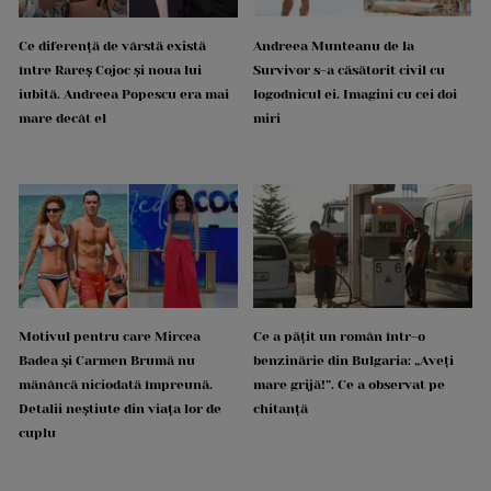
Ce diferență de vârstă există
Andreea Munteanu de la
între Rareș Cojoc și noua lui
Survivor s-a căsătorit civil cu
iubită. Andreea Popescu era mai
logodnicul ei. Imagini cu cei doi
mare decât el
miri
Motivul pentru care Mircea
Ce a pățit un român într-o
Badea și Carmen Brumă nu
benzinărie din Bulgaria: „Aveți
mănâncă niciodată împreună.
mare grijă!”. Ce a observat pe
Detalii neștiute din viața lor de
chitanță
cuplu