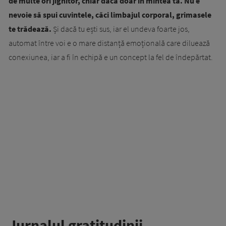
de multe ori jignitor, chiar dacă doar în mintea ta. Nu e
nevoie să spui cuvintele, căci limbajul corporal, grimasele
te trădează.
Și dacă tu ești sus, iar el undeva foarte jos,
automat între voi e o mare distanță emoțională care diluează
conexiunea, iar a fi în echipă e un concept la fel de îndepărtat.
Jurnalul gratitudinii