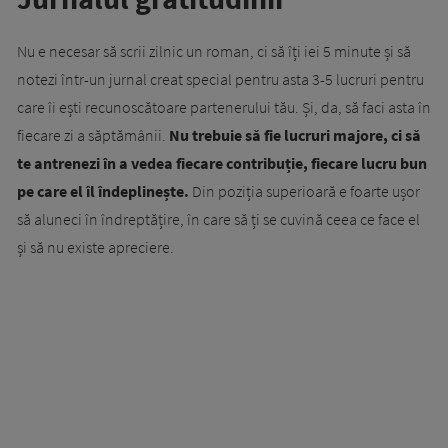
Nu e necesar să scrii zilnic un roman, ci să îți iei 5 minute și să
notezi într-un jurnal creat special pentru asta 3-5 lucruri pentru
care îi ești recunoscătoare partenerului tău. Și, da, să faci asta în
fiecare zi a săptămânii.
Nu trebuie să fie lucruri majore, ci să
te antrenezi în a vedea fiecare contribuție, fiecare lucru bun
pe care el îl îndeplinește.
Din poziția superioară e foarte ușor
să aluneci în îndreptățire, în care să ți se cuvină ceea ce face el
și să nu existe apreciere.