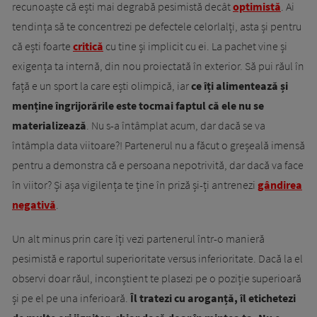
recunoaște că ești mai degrabă pesimistă decât
optimistă
. Ai
tendința să te concentrezi pe defectele celorlalți, asta și pentru
că ești foarte
critică
cu tine și implicit cu ei. La pachet vine și
exigența ta internă, din nou proiectată în exterior. Să pui răul în
față e un sport la care ești olimpică, iar
ce îți alimentează și
menține îngrijorările este tocmai faptul că ele nu se
materializează
. Nu s-a întâmplat acum, dar dacă se va
întâmpla data viitoare?! Partenerul nu a făcut o greșeală imensă
pentru a demonstra că e persoana nepotrivită, dar dacă va face
în viitor? Și așa vigilența te ține în priză și-ți antrenezi
gândirea
negativă
.
Un alt minus prin care îți vezi partenerul într-o manieră
pesimistă e raportul superioritate versus inferioritate. Dacă la el
observi doar răul, inconștient te plasezi pe o poziție superioară
și pe el pe una inferioară.
Îl tratezi cu aroganță, îl etichetezi