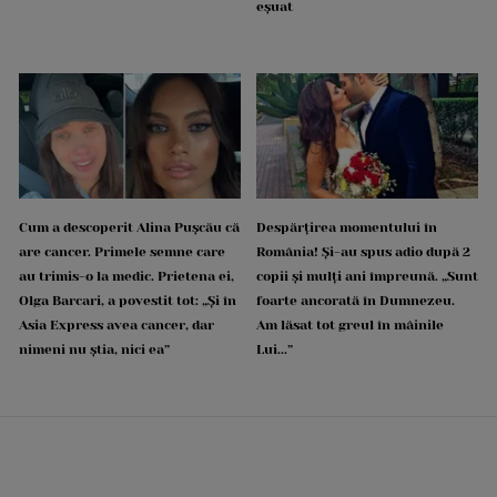
eșuat
Cum a descoperit Alina Pușcău că
Despărțirea momentului în
are cancer. Primele semne care
România! Și-au spus adio după 2
au trimis-o la medic. Prietena ei,
copii și mulți ani împreună. „Sunt
Olga Barcari, a povestit tot: „Și în
foarte ancorată în Dumnezeu.
Asia Express avea cancer, dar
Am lăsat tot greul în mâinile
nimeni nu știa, nici ea”
Lui...”