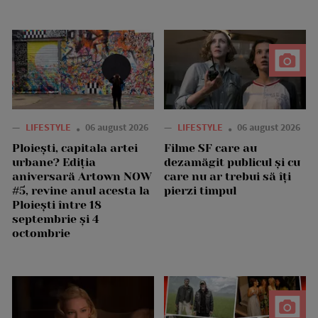
—
LIFESTYLE
06 august 2026
—
LIFESTYLE
06 august 2026
Ploiești, capitala artei
Filme SF care au
urbane? Ediția
dezamăgit publicul și cu
aniversară Artown NOW
care nu ar trebui să îți
#5, revine anul acesta la
pierzi timpul
Ploiești între 18
septembrie și 4
octombrie