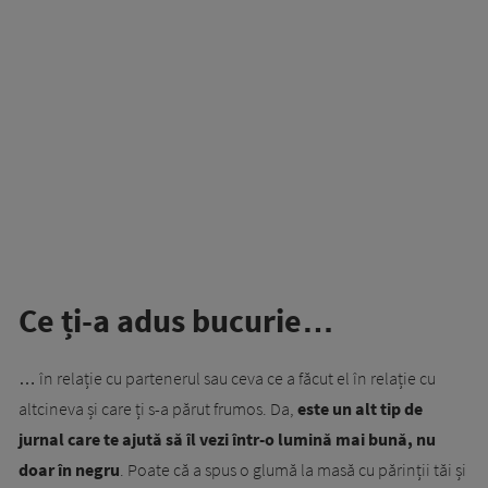
Ce ți-a adus bucurie…
… în relație cu partenerul sau ceva ce a făcut el în relație cu
altcineva și care ți s-a părut frumos. Da,
este un alt tip de
jurnal care te ajută să îl vezi într-o lumină mai bună, nu
doar în negru
. Poate că a spus o glumă la masă cu părinții tăi și