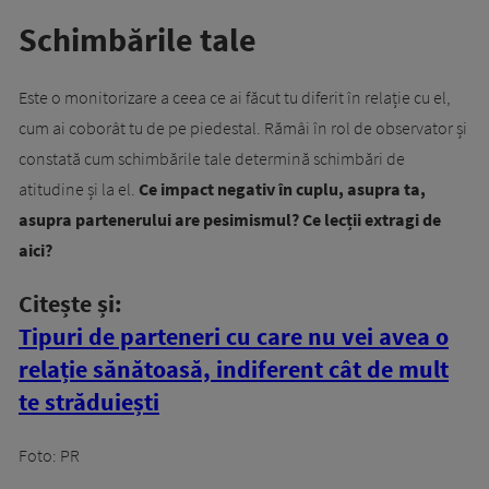
Schimbările tale
Este o monitorizare a ceea ce ai făcut tu diferit în relație cu el,
cum ai coborât tu de pe piedestal. Rămâi în rol de observator și
constată cum schimbările tale determină schimbări de
atitudine și la el.
Ce impact negativ în cuplu, asupra ta,
asupra partenerului are pesimismul? Ce lecții extragi de
aici?
Citește și:
Tipuri de parteneri cu care nu vei avea o
relație sănătoasă, indiferent cât de mult
te străduiești
Foto: PR