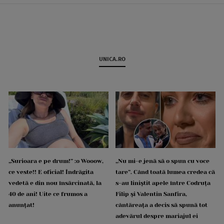
UNICA.RO
„Surioara e pe drum!” :o Wooow,
„Nu mi-e jenă să o spun cu voce
ce veste!! E oficial! Îndrăgita
tare”. Când toată lumea credea că
vedetă e din nou însărcinată, la
s-au liniștit apele între Codruța
40 de ani! Uite ce frumos a
Filip și Valentin Sanfira,
anunțat!
cântăreața a decis să spună tot
adevărul despre mariajul ei