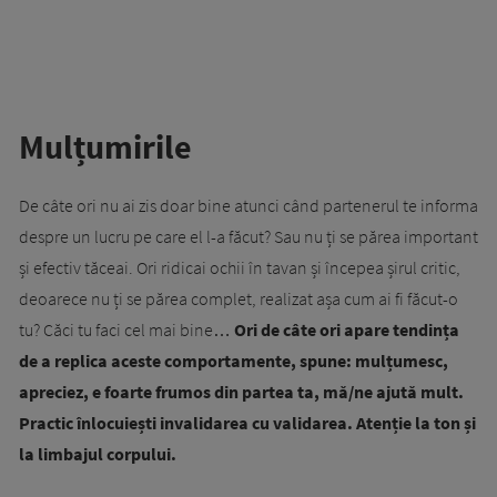
Mulțumirile
De câte ori nu ai zis doar bine atunci când partenerul te informa
despre un lucru pe care el l-a făcut? Sau nu ți se părea important
și efectiv tăceai. Ori ridicai ochii în tavan și începea șirul critic,
deoarece nu ți se părea complet, realizat așa cum ai fi făcut-o
tu? Căci tu faci cel mai bine…
Ori de câte ori apare tendința
de a replica aceste comportamente, spune: mulțumesc,
apreciez, e foarte frumos din partea ta, mă/ne ajută mult.
Practic înlocuiești invalidarea cu validarea. Atenție la ton și
la limbajul corpului.