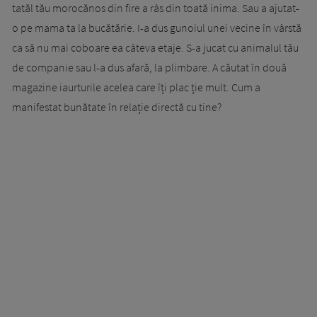
tatăl tău morocănos din fire a râs din toată inima. Sau a ajutat-
o pe mama ta la bucătărie. I-a dus gunoiul unei vecine în vârstă
ca să nu mai coboare ea câteva etaje. S-a jucat cu animalul tău
de companie sau l-a dus afară, la plimbare. A căutat în două
magazine iaurturile acelea care îți plac ție mult. Cum a
manifestat bunătate în relație directă cu tine?