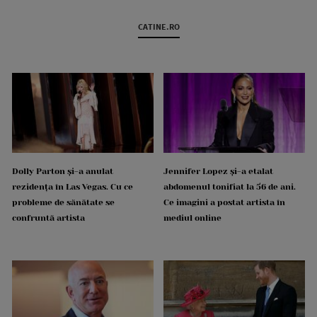
CATINE.RO
Dolly Parton și-a anulat
Jennifer Lopez și-a etalat
rezidența în Las Vegas. Cu ce
abdomenul tonifiat la 56 de ani.
probleme de sănătate se
Ce imagini a postat artista în
confruntă artista
mediul online