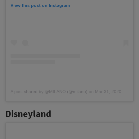
View this post on Instagram
A post shared by @MILANO (@milano)
on
Mar 31, 2020 at 1:08pm PDT
Disneyland