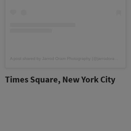
A post shared by Jarrod Oram Photography (@jarrodoram)
on
Ma
Times Square, New York City