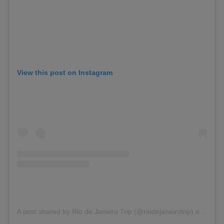
View this post on Instagram
A post shared by Rio de Janeiro Trip (@riodejaneirotrip)
on
Mar 2