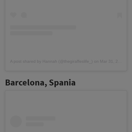
A post shared by Hannah (@thegiraffeslife_)
on
Mar 31, 2020 at 11:33pm PDT
Barcelona, Spania