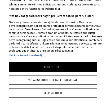
care colaboram. Prin click pe “VREAU SA MODIFIC SETARILE INDIVIDUAL” puteti
schimba preferintele in mod individual, mai putin cele legate de cookie strict
necesare pentru functionarea website-ului.
A post shared by Adrien Danthony (@ad_visuals)
on
Mar 19, 2020 at 10:18am PDT
Atât noi, cât și partenerii noștri prelucrăm datele pentru a oferi:
Stocarea și/sau accesarea informațiilor de pe un dispozitiv. Măsurarea
performanței reclamelor. Utilizarea profilurilor pentru selectarea conținutului
Poarta Brandenburg, Berlin,
personalizat. Dezvoltarea și îmbunătățirea serviciilor. Crearea profilurilor de
conținut personalizat. Utilizarea profilurilor pentru selectarea publicității
personalizate. Crearea profilurilor pentru publicitate personalizată. Măsurarea
Germania
performanței conținutului. Înțelegerea publicului prin statistici sau combinații
de date din surse diferite. Utilizarea datelor limitate pentru a selecta conținutul.
Utilizarea de date limitate pentru a selecta publicitatea. Date precise de
geolocație și identificarea prin scanarea dispozitivului.
Listă parteneri (furnizori)
ACCEPT TOATE
VREAU SA MODIFIC SETARILE INDIVIDUAL
RESPING TOATE