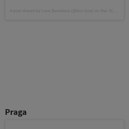
A post shared by Love Barcelona (@bcn.love)
on
Mar 31, 2020 at 12:38pm PDT
Praga