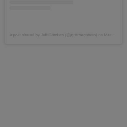
A post shared by Jeff Gritchen (@jgritchenphoto)
on
Mar 16, 2020 at 8:00pm PDT