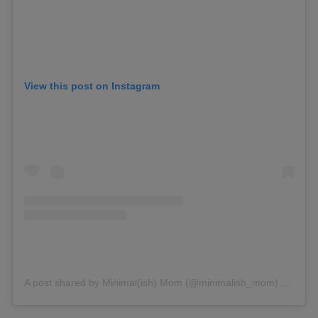
View this post on Instagram
A post shared by Minimal(ish) Mom (@minimalish_mom)
on
Mar 