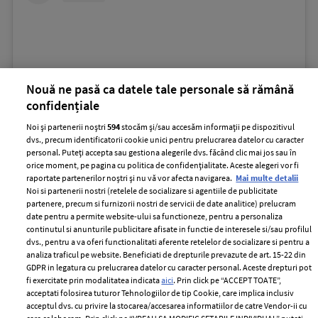
Nouă ne pasă ca datele tale personale să rămână
confidențiale
Noi și partenerii noștri
594
stocăm și/sau accesăm informații pe dispozitivul
dvs., precum identificatorii cookie unici pentru prelucrarea datelor cu caracter
personal. Puteți accepta sau gestiona alegerile dvs. făcând clic mai jos sau în
View this post on Instagram
orice moment, pe pagina cu politica de confidențialitate. Aceste alegeri vor fi
raportate partenerilor noștri și nu vă vor afecta navigarea.
Mai multe detalii
Noi si partenerii nostri (retelele de socializare si agentiile de publicitate
partenere, precum si furnizorii nostri de servicii de date analitice) prelucram
date pentru a permite website-ului sa functioneze, pentru a personaliza
continutul si anunturile publicitare afisate in functie de interesele si/sau profilul
dvs., pentru a va oferi functionalitati aferente retelelor de socializare si pentru a
analiza traficul pe website. Beneficiati de drepturile prevazute de art. 15-22 din
GDPR in legatura cu prelucrarea datelor cu caracter personal. Aceste drepturi pot
fi exercitate prin modalitatea indicata
aici
. Prin click pe “ACCEPT TOATE”,
acceptati folosirea tuturor Tehnologiilor de tip Cookie, care implica inclusiv
acceptul dvs. cu privire la stocarea/accesarea informatiilor de catre Vendor-ii cu