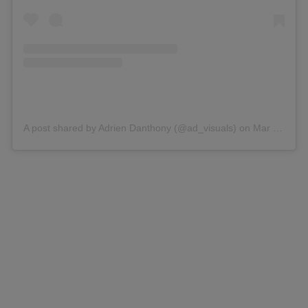
A post shared by Adrien Danthony (@ad_visuals)
on
Mar 29, 2020 at 9:03am PDT