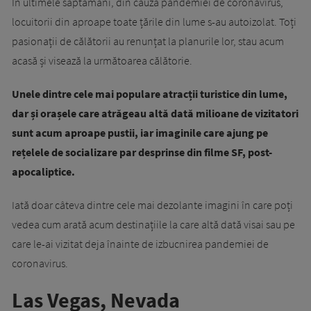
În ultimele săptămâni, din cauza pandemiei de coronavirus,
locuitorii din aproape toate țările din lume s-au autoizolat. Toți
pasionații de călătorii au renunțat la planurile lor, stau acum
acasă și visează la următoarea călătorie.
Unele dintre cele mai populare atracții turistice din lume,
dar și orașele care atrăgeau altă dată milioane de vizitatori
sunt acum aproape pustii, iar imaginile care ajung pe
rețelele de socializare par desprinse din filme SF, post-
apocaliptice.
Iată doar câteva dintre cele mai dezolante imagini în care poți
vedea cum arată acum destinațiile la care altă dată visai sau pe
care le-ai vizitat deja înainte de izbucnirea pandemiei de
coronavirus.
Las Vegas, Nevada