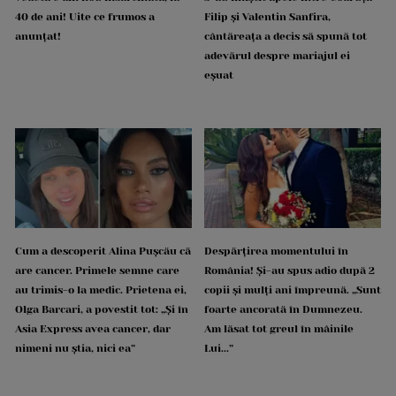
40 de ani! Uite ce frumos a
Filip și Valentin Sanfira,
anunțat!
cântăreața a decis să spună tot
adevărul despre mariajul ei
eșuat
Cum a descoperit Alina Pușcău că
Despărțirea momentului în
are cancer. Primele semne care
România! Și-au spus adio după 2
au trimis-o la medic. Prietena ei,
copii și mulți ani împreună. „Sunt
Olga Barcari, a povestit tot: „Și în
foarte ancorată în Dumnezeu.
Asia Express avea cancer, dar
Am lăsat tot greul în mâinile
nimeni nu știa, nici ea”
Lui...”