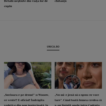
Detalii neștiute din viața lor de
chitanță
cuplu
UNICA.RO
„Surioara e pe drum!” :o Wooow,
„Nu mi-e jenă să o spun cu voce
ce veste!! E oficial! Îndrăgita
tare”. Când toată lumea credea că
vedetă e din nou însărcinată, la
s-au liniștit apele între Codruța