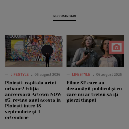
RECOMANDARI
—
LIFESTYLE
06 august 2026
—
LIFESTYLE
06 august 2026
Ploiești, capitala artei
Filme SF care au
urbane? Ediția
dezamăgit publicul și cu
aniversară Artown NOW
care nu ar trebui să îți
#5, revine anul acesta la
pierzi timpul
Ploiești între 18
septembrie și 4
octombrie