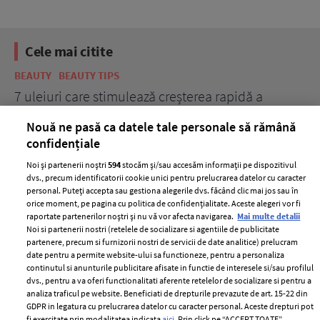
Cele mai citite
BEAUTY
BEAUTY TIPS
BE
țe
7 uleiuri care stimulează creșterea rapidă a
Ce
părului
de
Nouă ne pasă ca datele tale personale să rămână
confidențiale
Noi și partenerii noștri
594
stocăm și/sau accesăm informații pe dispozitivul
dvs., precum identificatorii cookie unici pentru prelucrarea datelor cu caracter
personal. Puteți accepta sau gestiona alegerile dvs. făcând clic mai jos sau în
orice moment, pe pagina cu politica de confidențialitate. Aceste alegeri vor fi
raportate partenerilor noștri și nu vă vor afecta navigarea.
Mai multe detalii
Noi si partenerii nostri (retelele de socializare si agentiile de publicitate
partenere, precum si furnizorii nostri de servicii de date analitice) prelucram
ELLE Style Awards
Termeni si conditii
date pentru a permite website-ului sa functioneze, pentru a personaliza
2024
continutul si anunturile publicitare afisate in functie de interesele si/sau profilul
Politica de
dvs., pentru a va oferi functionalitati aferente retelelor de socializare si pentru a
Despre ELLE
confidențialitate
analiza traficul pe website. Beneficiati de drepturile prevazute de art. 15-22 din
Romania
GDPR in legatura cu prelucrarea datelor cu caracter personal. Aceste drepturi pot
Politica de cookies
fi exercitate prin modalitatea indicata
aici
. Prin click pe “ACCEPT TOATE”,