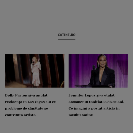
CATINE.RO
Dolly Parton și-a anulat
Jennifer Lopez și-a etalat
rezidența în Las Vegas. Cu ce
abdomenul tonifiat la 56 de ani.
probleme de sănătate se
Ce imagini a postat artista în
confruntă artista
mediul online