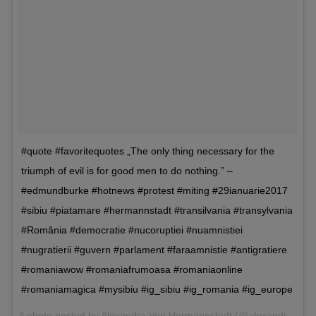
#quote #favoritequotes „The only thing necessary for the
triumph of evil is for good men to do nothing.” –
#edmundburke #hotnews #protest #miting #29ianuarie2017
#sibiu #piatamare #hermannstadt #transilvania #transylvania
#România #democratie #nucoruptiei #nuamnistiei
#nugratierii #guvern #parlament #faraamnistie #antigratiere
#romaniawow #romaniafrumoasa #romaniaonline
#romaniamagica #mysibiu #ig_sibiu #ig_romania #ig_europe
A photo posted by Alexandra Von Hermannstadt (@alexandra_von_hermannstadt) on