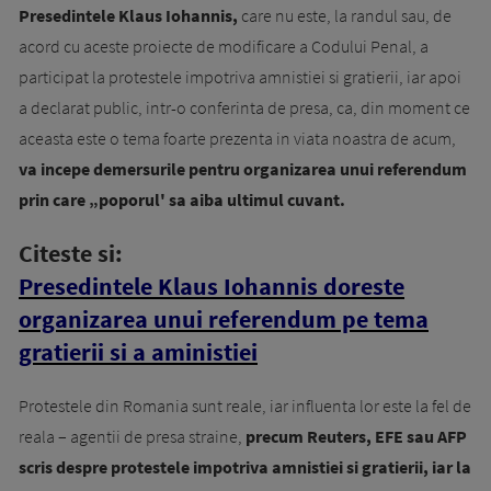
Presedintele Klaus Iohannis,
care nu este, la randul sau, de
acord cu aceste proiecte de modificare a Codului Penal, a
participat la protestele impotriva amnistiei si gratierii, iar apoi
a declarat public, intr-o conferinta de presa, ca, din moment ce
aceasta este o tema foarte prezenta in viata noastra de acum,
va incepe demersurile pentru organizarea unui referendum
prin care „poporul' sa aiba ultimul cuvant.
Citeste si:
Presedintele Klaus Iohannis doreste
organizarea unui referendum pe tema
gratierii si a aministiei
Protestele din Romania sunt reale, iar influenta lor este la fel de
reala – agentii de presa straine,
precum Reuters, EFE sau AFP
scris despre protestele impotriva amnistiei si gratierii, iar la