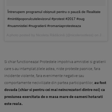
Întrerupem programul obișnuit pentru o pauză de Realitate
#mintitipoporulcutelevizorul #protest #2017 #oug
#nuamnistiei #nugratierii #romaniaprotesteaza
A photo posted by Nicoleta Rădăcină (@nicolerootless) on
Jan 29, 2017 at 11:43am PST
Si chiar functioneaza! Protestele impotriva amnistiei si gratierii
care s-au intamplat zilele astea, niste proteste pasnice, fara
incidente violente, fara evenimente negative sau
comportamente necivilizate din partea participantilor,
au fost
dovada (chiar si pentru cei mai neincrezatori dintre noi) ca
presiunea exercitata de o masa mare de oameni hotarati
este reala.