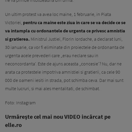
ne va prinde intotdeauna din urma.
Un ultim protest va avea loc maine, 1 februarie, in Piata
Victoriei,
pentru ca maine este ziua in care se va decide ce se
va intampla cu ordonantele de urgenta ce privesc amnistia
si gratierea.
Ministrul Justiei, Florin Iordache, a declarat luni,
30 ianuarie, ca vor fi eliminate din proiectele de ordonanta de
urgenta acele prevederi care „erau neclare sau in
neconcordanta'. Este de ajuns aceasta „concesie'? Nu, dar ne
arata ca protestele impotriva amnistiei si gratierii, ca cele 90
000 de oameni iesiti in strada, pot schimba ceva. Dar mai sunt
multe lucruri, si mai ales mentalitati, de schimbat.
Foto: Instagram
Urmăreşte cel mai nou VIDEO incărcat pe
elle.ro