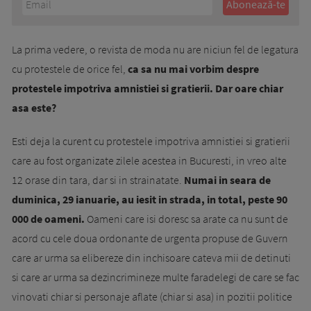
La prima vedere, o revista de moda nu are niciun fel de legatura
cu protestele de orice fel,
ca sa nu mai vorbim despre
protestele impotriva amnistiei si gratierii. Dar oare chiar
asa este?
Esti deja la curent cu protestele impotriva amnistiei si gratierii
care au fost organizate zilele acestea in Bucuresti, in vreo alte
12 orase din tara, dar si in strainatate.
Numai in seara de
duminica, 29 ianuarie, au iesit in strada, in total, peste 90
000 de oameni.
Oameni care isi doresc sa arate ca nu sunt de
acord cu cele doua ordonante de urgenta propuse de Guvern
care ar urma sa elibereze din inchisoare cateva mii de detinuti
si care ar urma sa dezincrimineze multe faradelegi de care se fac
vinovati chiar si personaje aflate (chiar si asa) in pozitii politice