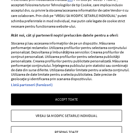
Contact
Publicitate
acceptati folosirea tuturor Tehnologiilor de tip Cookie, care implica inclusiv
acceptul dvs. cu privire la stocarea/accesarea informatiilor de catre Vendor-ii cu
Abonamente
care colaboram. Prin click pe “VREAU SA MODIFIC SETARILE INDIVIDUAL” puteti
schimba preferintele in mod individual, mai putin cele legate de cookie strict
necesare pentru functionarea website-ului.
Stiri
Libertatea pentru
Atât noi, cât și partenerii noștri prelucrăm datele pentru a oferi:
femei
GSP
Stocarea și/sau accesarea informațiilor de pe un dispozitiv. Măsurarea
Viva
performanței reclamelor. Utilizarea profilurilor pentru selectarea conținutului
Unica
personalizat. Dezvoltarea și îmbunătățirea serviciilor. Crearea profilurilor de
Avantaje
conținut personalizat. Utilizarea profilurilor pentru selectarea publicității
Baby
personalizate. Crearea profilurilor pentru publicitate personalizată. Măsurarea
Retete practice
performanței conținutului. Înțelegerea publicului prin statistici sau combinații
Retete
de date din surse diferite. Utilizarea datelor limitate pentru a selecta conținutul.
Utilizarea de date limitate pentru a selecta publicitatea. Date precise de
geolocație și identificarea prin scanarea dispozitivului.
Pariază responsabil! Decizia ONJN nr. 821/25.09.2025.
Listă parteneri (furnizori)
Jocurile de noroc sunt interzise minorilor.
ACCEPT TOATE
Copyright © 2026 Ringier Romania SRL
VREAU SA MODIFIC SETARILE INDIVIDUAL
RESPING TOATE