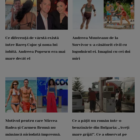
Ce diferență de vârstă există
Andreea Munteanu de la
între Rareș Cojoc și noua lui
Survivor s-a căsătorit civil cu
iubită. Andreea Popescu era mai
logodnicul ei. Imagini cu cei doi
mare decât el
miri
Motivul pentru care Mircea
Ce a pățit un român într-o
Badea și Carmen Brumă nu
benzinărie din Bulgaria: „Aveți
mănâncă niciodată împreună.
mare grijă!”. Ce a observat pe