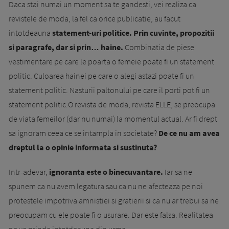
Daca stai numai un moment sa te gandesti, vei realiza ca
revistele de moda, la fel ca orice publicatie, au facut
intotdeauna
statement-uri politice. Prin cuvinte, propozitii
si paragrafe, dar si prin… haine.
Combinatia de piese
vestimentare pe care le poarta o femeie poate fi un statement
politic. Culoarea hainei pe care o alegi astazi poate fi un
statement politic. Nasturii paltonului pe care il porti pot fi un
statement politic.O revista de moda, revista ELLE, se preocupa
de viata femeilor (dar nu numai) la momentul actual. Ar fi drept
sa ignoram ceea ce se intampla in societate?
De ce nu am avea
dreptul la o opinie informata si sustinuta?
Intr-adevar,
ignoranta este o binecuvantare.
Iar sa ne
spunem ca nu avem legatura sau ca nu ne afecteaza pe noi
protestele impotriva amnistiei si gratierii si ca nu ar trebui sa ne
preocupam cu ele poate fi o usurare. Dar este falsa. Realitatea