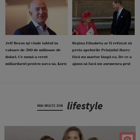
Jeff Bezos își vinde iahtul în
Regina Elisabeta ar fi refuzat să
valoare de 500 de milioane de
preia apelurile Prințului Harry
dolari. Ce sumă a cerut
fără un martor lângă ea. De ce a
miliardarul pentru nava sa, Koru
ajuns să facă un asemenea gest
lifestyle
MAI MULTE DIN