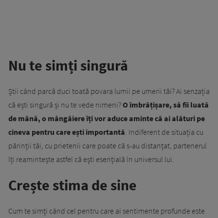
Nu te simți singură
Știi când parcă duci toată povara lumii pe umerii tăi? Ai senzația
că ești singură și nu te vede nimeni?
O îmbrățișare, să fii luată
de mână, o mângâiere îți vor aduce aminte că ai alături pe
cineva pentru care ești importantă
. Indiferent de situația cu
părinții tăi, cu prietenii care poate că s-au distanțat, partenerul
îți reamintește astfel că ești esențială în universul lui.
Crește stima de sine
Cum te simți când cel pentru care ai sentimente profunde este