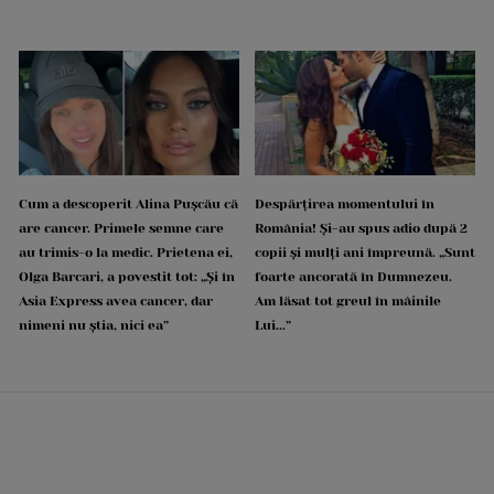
Cum a descoperit Alina Pușcău că
Despărțirea momentului în
are cancer. Primele semne care
România! Și-au spus adio după 2
au trimis-o la medic. Prietena ei,
copii și mulți ani împreună. „Sunt
Olga Barcari, a povestit tot: „Și în
foarte ancorată în Dumnezeu.
Asia Express avea cancer, dar
Am lăsat tot greul în mâinile
nimeni nu știa, nici ea”
Lui...”