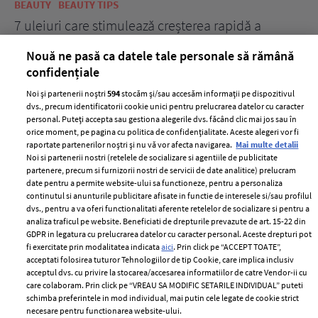
BEAUTY
BEAUTY TIPS
BE
țe
7 uleiuri care stimulează creșterea rapidă a
Ce
părului
de
Nouă ne pasă ca datele tale personale să rămână
confidențiale
Noi și partenerii noștri
594
stocăm și/sau accesăm informații pe dispozitivul
dvs., precum identificatorii cookie unici pentru prelucrarea datelor cu caracter
personal. Puteți accepta sau gestiona alegerile dvs. făcând clic mai jos sau în
orice moment, pe pagina cu politica de confidențialitate. Aceste alegeri vor fi
raportate partenerilor noștri și nu vă vor afecta navigarea.
Mai multe detalii
Noi si partenerii nostri (retelele de socializare si agentiile de publicitate
partenere, precum si furnizorii nostri de servicii de date analitice) prelucram
ELLE Style Awards
Termeni si conditii
date pentru a permite website-ului sa functioneze, pentru a personaliza
2024
continutul si anunturile publicitare afisate in functie de interesele si/sau profilul
Politica de
dvs., pentru a va oferi functionalitati aferente retelelor de socializare si pentru a
Despre ELLE
confidențialitate
analiza traficul pe website. Beneficiati de drepturile prevazute de art. 15-22 din
Romania
GDPR in legatura cu prelucrarea datelor cu caracter personal. Aceste drepturi pot
Politica de cookies
fi exercitate prin modalitatea indicata
aici
. Prin click pe “ACCEPT TOATE”,
Contact
Publicitate
acceptati folosirea tuturor Tehnologiilor de tip Cookie, care implica inclusiv
acceptul dvs. cu privire la stocarea/accesarea informatiilor de catre Vendor-ii cu
Abonamente
care colaboram. Prin click pe “VREAU SA MODIFIC SETARILE INDIVIDUAL” puteti
schimba preferintele in mod individual, mai putin cele legate de cookie strict
necesare pentru functionarea website-ului.