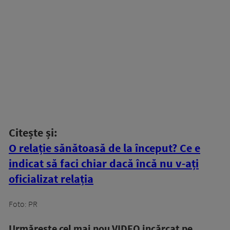
Citește și:
O relație sănătoasă de la început? Ce e
indicat să faci chiar dacă încă nu v-ați
oficializat relația
Foto: PR
Urmăreşte cel mai nou VIDEO incărcat pe