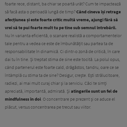
foarte rece, distant, ba chiar se poartă urât? Cum te impactează
să facă asta o perioadă lungă de timp?
Când cineva își retrage
afecțiunea și este foarte critic multă vreme, ajungi fără să
vrei să te pui foarte mult tu pe tine sub semnul întrebării.
Nu în varianta eficientă, o scanare realistă a comportamentelor
tale pentru a vedea ce este de îmbunătățit sau partea ta de
responsabilitate în dinamică. Ci dintr-o zonă de critică, în care
dai tu în tine. Și treptat stima de sine este tocită. La polul opus,
când partenerul este foarte cald, drăgăstos, tandru, oare ce se
întâmplă cu stima ta de sine? Desigur, crește. Ești strălucitoare,
radiezi, ai mai mult curaj chiar și la serviciu. Căci te simți
apreciată, importantă, admirată. Și
atingerile sunt un fel de
mindfulness în doi
. O concentrare pe prezent și ce aduce el
plăcut, versus concentrarea pe trecut sau viitor.