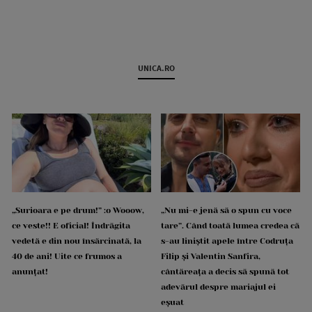
UNICA.RO
„Surioara e pe drum!” :o Wooow,
„Nu mi-e jenă să o spun cu voce
ce veste!! E oficial! Îndrăgita
tare”. Când toată lumea credea că
vedetă e din nou însărcinată, la
s-au liniștit apele între Codruța
40 de ani! Uite ce frumos a
Filip și Valentin Sanfira,
anunțat!
cântăreața a decis să spună tot
adevărul despre mariajul ei
eșuat