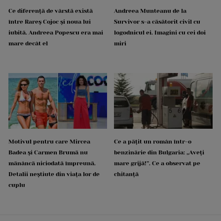
Ce diferență de vârstă există
Andreea Munteanu de la
între Rareș Cojoc și noua lui
Survivor s-a căsătorit civil cu
iubită. Andreea Popescu era mai
logodnicul ei. Imagini cu cei doi
mare decât el
miri
Motivul pentru care Mircea
Ce a pățit un român într-o
Badea și Carmen Brumă nu
benzinărie din Bulgaria: „Aveți
mănâncă niciodată împreună.
mare grijă!”. Ce a observat pe
Detalii neștiute din viața lor de
chitanță
cuplu