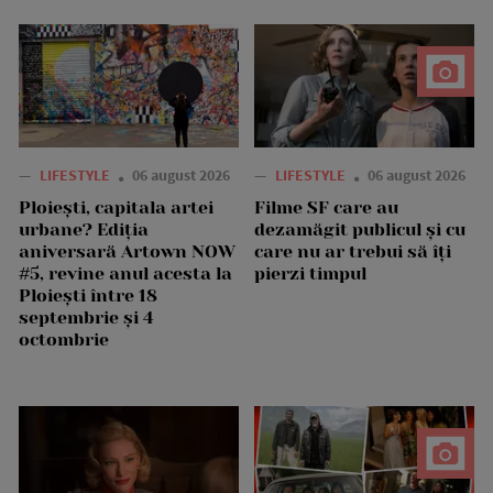
—
LIFESTYLE
06 august 2026
—
LIFESTYLE
06 august 2026
Ploiești, capitala artei
Filme SF care au
urbane? Ediția
dezamăgit publicul și cu
aniversară Artown NOW
care nu ar trebui să îți
#5, revine anul acesta la
pierzi timpul
Ploiești între 18
septembrie și 4
octombrie