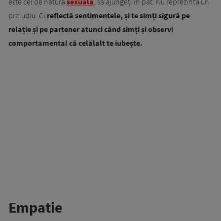
este cel de natură
sexuală
, să ajungeți în pat. Nu reprezintă un
preludiu. Ci
reflectă sentimentele, și te simți sigură pe
relație și pe partener atunci când simți și observi
comportamental că celălalt te iubește.
Empatie