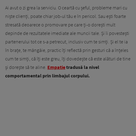
Ai avut o zi grea la serviciu. O ceartă cu șeful, probleme mari cu
niște clienți, poate chiar job-ul tău e în pericol. Sau ești foarte
stresată deoarece o promovare pe care ți-o dorești mult
depinde de rezultatele imediate ale muncii tale. Și îi povestești
partenerului tot ce s-a petrecut, inclusiv cum te simți. Și el te ia
în brațe, te mângâie, practic îți reflectă prin gesturi că a înțeles
cum te simți, că îți este greu, îți dovedește că este alături de tine
și dorește să te aline.
Empatie
tradusă la nivel
comportamental prin limbajul corpului.