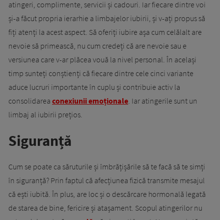
atingeri, complimente, servicii și cadouri. Iar fiecare dintre voi
și-a făcut propria ierarhie a limbajelor iubirii, și v-ați propus să
fiți atenți la acest aspect. Să oferiți iubire așa cum celălalt are
nevoie să primească, nu cum credeți că are nevoie sau e
versiunea care v-ar plăcea vouă la nivel personal. În același
timp sunteți conștienți că fiecare dintre cele cinci variante
aduce lucruri importante în cuplu și contribuie activ la
consolidarea
conexiunii emoționale
. Iar atingerile sunt un
limbaj al iubirii prețios.
Siguranță
Cum se poate ca săruturile și îmbrățișările să te facă să te simți
în siguranță? Prin faptul că afecțiunea fizică transmite mesajul
că ești iubită. În plus, are loc și o descărcare hormonală legată
de starea de bine, fericire și atașament. Scopul atingerilor nu