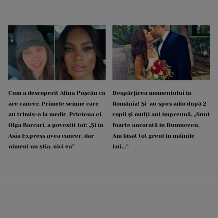
Cum a descoperit Alina Pușcău că
Despărțirea momentului în
are cancer. Primele semne care
România! Și-au spus adio după 2
au trimis-o la medic. Prietena ei,
copii și mulți ani împreună. „Sunt
Olga Barcari, a povestit tot: „Și în
foarte ancorată în Dumnezeu.
Asia Express avea cancer, dar
Am lăsat tot greul în mâinile
nimeni nu știa, nici ea”
Lui...”