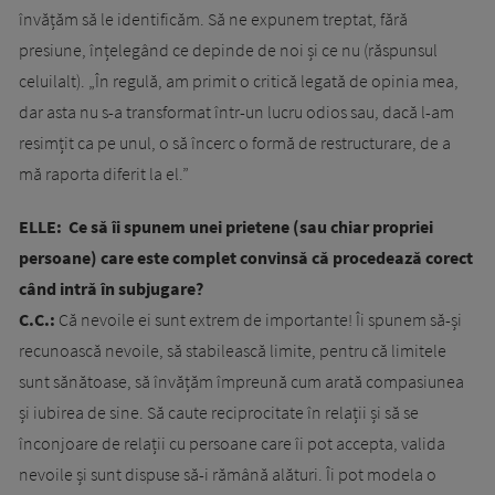
învățăm să le identificăm. Să ne expunem treptat, fără
presiune, înțelegând ce depinde de noi și ce nu (răspunsul
celuilalt). „În regulă, am primit o critică legată de opinia mea,
dar asta nu s-a transformat într-un lucru odios sau, dacă l-am
resimțit ca pe unul, o să încerc o formă de restructurare, de a
mă raporta diferit la el.”
ELLE: Ce să îi spunem unei prietene (sau chiar propriei
persoane) care este complet convinsă că procedează corect
când intră în subjugare?
C.C.:
Că nevoile ei sunt extrem de importante! Îi spunem să-și
recunoască nevoile, să stabilească limite, pentru că limitele
sunt sănătoase, să învățăm împreună cum arată compasiunea
și iubirea de sine. Să caute reciprocitate în relații și să se
înconjoare de relații cu persoane care îi pot accepta, valida
nevoile și sunt dispuse să-i rămână alături. Îi pot modela o