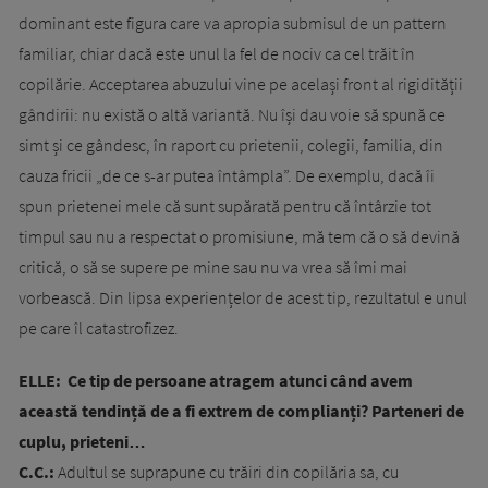
dominant este figura care va apropia submisul de un pattern
familiar, chiar dacă este unul la fel de nociv ca cel trăit în
copilărie. Acceptarea abuzului vine pe același front al rigidității
gândirii: nu există o altă variantă. Nu își dau voie să spună ce
simt și ce gândesc, în raport cu prietenii, colegii, familia, din
cauza fricii „de ce s-ar putea întâmpla”. De exemplu, dacă îi
spun prietenei mele că sunt supărată pentru că întârzie tot
timpul sau nu a respectat o promisiune, mă tem că o să devină
critică, o să se supere pe mine sau nu va vrea să îmi mai
vorbească. Din lipsa experiențelor de acest tip, rezultatul e unul
pe care îl catastrofizez.
ELLE: Ce tip de persoane atragem atunci când avem
această tendință de a fi extrem de complianți? Parteneri de
cuplu, prieteni…
C.C.:
Adultul se suprapune cu trăiri din copilăria sa, cu