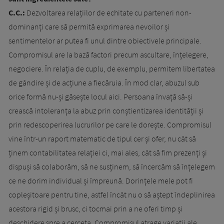
C.C.:
Dezvoltarea relațiilor de echitate cu parteneri non-
dominanți care să permită exprimarea nevoilor și
sentimentelor ar putea fi unul dintre obiectivele principale.
Compromisul are la bază factori precum ascultare, înțelegere,
negociere. În relația de cuplu, de exemplu, permitem libertatea
de gândire și de acțiune a fiecăruia. În mod clar, abuzul sub
orice formă nu-și găsește locul aici. Persoana învață să-și
crească intoleranța la abuz prin conștientizarea identității și
prin redescoperirea lucrurilor pe care le dorește. Compromisul
vine într-un raport matematic de tipul cer și ofer, nu cât să
ținem contabilitatea relației ci, mai ales, cât să fim prezenți și
dispuși să colaborăm, să ne susținem, să încercăm să înțelegem
ce ne dorim individual și împreună. Dorințele mele pot fi
copleșitoare pentru tine, astfel încât nu o să aștept îndeplinirea
acestora rigid și brusc, ci tocmai prin a ne oferi timp și
deschidere spre a cerceta. Compromisul atrage variații ale