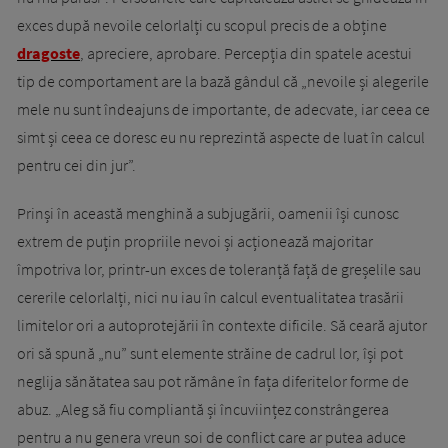
exces după nevoile celorlalți cu scopul precis de a obține
dragoste
, apreciere, aprobare. Percepția din spatele acestui
tip de comportament are la bază gândul că „nevoile și alegerile
mele nu sunt îndeajuns de importante, de adecvate, iar ceea ce
simt și ceea ce doresc eu nu reprezintă aspecte de luat în calcul
pentru cei din jur”.
Prinși în această menghină a subjugării, oamenii își cunosc
extrem de puțin propriile nevoi și acționează majoritar
împotriva lor, printr-un exces de toleranță față de greșelile sau
cererile celorlalți, nici nu iau în calcul eventualitatea trasării
limitelor ori a autoprotejării în contexte dificile. Să ceară ajutor
ori să spună „nu” sunt elemente străine de cadrul lor, își pot
neglija sănătatea sau pot rămâne în fața diferitelor forme de
abuz. „Aleg să fiu compliantă și încuviințez constrângerea
pentru a nu genera vreun soi de conflict care ar putea aduce