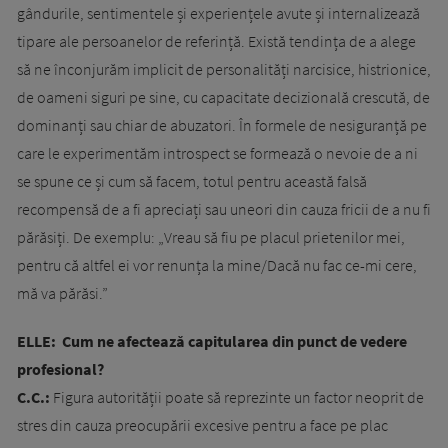
gândurile, sentimentele și experiențele avute și internalizează
tipare ale persoanelor de referință. Există tendința de a alege
să ne înconjurăm implicit de personalități narcisice, histrionice,
de oameni siguri pe sine, cu capacitate decizională crescută, de
dominanți sau chiar de abuzatori. În formele de nesiguranță pe
care le experimentăm introspect se formează o nevoie de a ni
se spune ce și cum să facem, totul pentru această falsă
recompensă de a fi apreciați sau uneori din cauza fricii de a nu fi
părăsiți. De exemplu: „Vreau să fiu pe placul prietenilor mei,
pentru că altfel ei vor renunța la mine/Dacă nu fac ce-mi cere,
mă va părăsi.”
ELLE: Cum ne afectează capitularea din punct de vedere
profesional?
C.C.:
Figura autorității poate să reprezinte un factor neoprit de
stres din cauza preocupării excesive pentru a face pe plac