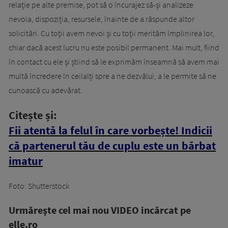
relație pe alte premise, pot să o încurajez să-și analizeze
nevoia, dispoziția, resursele, înainte de a răspunde altor
solicitări. Cu toții avem nevoi și cu toții merităm împlinirea lor,
chiar dacă acest lucru nu este posibil permanent. Mai mult, fiind
în contact cu ele și știind să le exprimăm înseamnă să avem mai
multă încredere în ceilalți spre a ne dezvălui, a le permite să ne
cunoască cu adevărat.
Citește și:
Fii atentă la felul în care vorbește! Indicii
că partenerul tău de cuplu este un bărbat
imatur
Foto: Shutterstock
Urmăreşte cel mai nou VIDEO incărcat pe
elle.ro