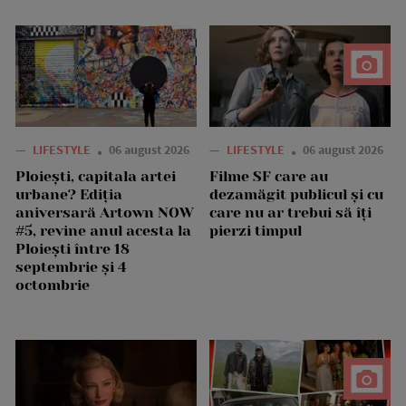
—
LIFESTYLE
06 august 2026
—
LIFESTYLE
06 august 2026
Ploiești, capitala artei
Filme SF care au
urbane? Ediția
dezamăgit publicul și cu
aniversară Artown NOW
care nu ar trebui să îți
#5, revine anul acesta la
pierzi timpul
Ploiești între 18
septembrie și 4
octombrie