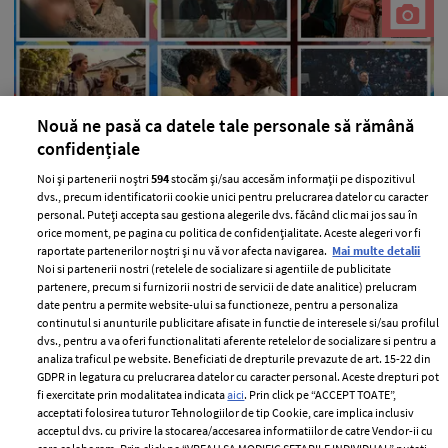
Nouă ne pasă ca datele tale personale să rămână
confidențiale
Noi și partenerii noștri
594
stocăm și/sau accesăm informații pe dispozitivul
Filme și seriale noi de văzut în luna
dvs., precum identificatorii cookie unici pentru prelucrarea datelor cu caracter
august 2026 pe Netflix
personal. Puteți accepta sau gestiona alegerile dvs. făcând clic mai jos sau în
orice moment, pe pagina cu politica de confidențialitate. Aceste alegeri vor fi
—
LIFESTYLE
04 august 2026
raportate partenerilor noștri și nu vă vor afecta navigarea.
Mai multe detalii
Noi si partenerii nostri (retelele de socializare si agentiile de publicitate
În luna august ai ce să urmărești pe Netflix, așa că venim
partenere, precum si furnizorii nostri de servicii de date analitice) prelucram
în ajutorul tău cu o listă de filme și seriale noi pe care nu
date pentru a permite website-ului sa functioneze, pentru a personaliza
trebuie să le ratezi.
continutul si anunturile publicitare afisate in functie de interesele si/sau profilul
dvs., pentru a va oferi functionalitati aferente retelelor de socializare si pentru a
+ MAI MULTE
analiza traficul pe website. Beneficiati de drepturile prevazute de art. 15-22 din
GDPR in legatura cu prelucrarea datelor cu caracter personal. Aceste drepturi pot
fi exercitate prin modalitatea indicata
aici
. Prin click pe “ACCEPT TOATE”,
acceptati folosirea tuturor Tehnologiilor de tip Cookie, care implica inclusiv
acceptul dvs. cu privire la stocarea/accesarea informatiilor de catre Vendor-ii cu