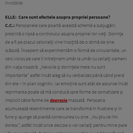
invizibile.
ELLE: Care sunt efectele asupra propriei persoane?
C.C.:
Persoanele care poartă această schemă a subjugării
prezintă o lipsă a controlului asupra propriei lor vieți. Dorința
de a fi pe placul celorlalți vine însoțită de o stimă de sine
scăzută. Începem să experimentăm o formă de circularitate, un
cerc vicios pe care îl întreținem umăr la umăr cu ceilalți oameni
din viața noastră. „Nevoile și dorințele mele nu sunt
importante” astfel încât aleg să nu verbalizez până când pierd
din ele – în plan cognitiv, iar emoțiile sunt atât de ascunse încât
reprimarea poate să mă conducă spre forme de somatizare și
implicit către forme de
depresie
mascată. Persoana
acumulează resentimente care se transformă în frustrare și în
furie și ajunge să piardă conexiunea cu sine. „Nu știu ce îmi
doresc”, astfel încât orice decizie o vor ceilalți pentru mine pare