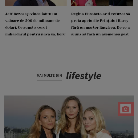
Jeff Bezos își vinde iahtul în
Regina Elisabeta ar fi refuzat să
valoare de 500 de milioane de
preia apelurile Prințului Harry
dolari. Ce sumă a cerut
fără un martor lângă ea. De ce a
miliardarul pentru nava sa, Koru
ajuns să facă un asemenea gest
lifestyle
MAI MULTE DIN