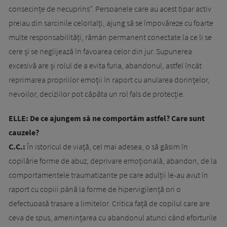
consecințe de necuprins”. Persoanele care au acest tipar activ
preiau din sarcinile celorlalți, ajung să se împovăreze cu foarte
multe responsabilități, rămân permanent conectate la ce li se
cere și se neglijează în favoarea celor din jur. Supunerea
excesivă are și rolul de a evita furia, abandonul, astfel încât
reprimarea propriilor emoții în raport cu anularea dorințelor,
nevoilor, deciziilor pot căpăta un rol fals de protecție.
ELLE: De ce ajungem să ne comportăm astfel? Care sunt
cauzele?
C.C.:
În istoricul de viață, cel mai adesea, o să găsim în
copilărie forme de abuz, deprivare emoțională, abandon, de la
comportamentele traumatizante pe care adulții le-au avut în
raport cu copiii până la forme de hipervigilență ori o
defectuoasă trasare a limitelor. Critica față de copilul care are
ceva de spus, amenințarea cu abandonul atunci când eforturile