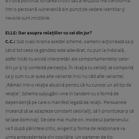
a fi una potrivită. Evitarea criticii sau a refuzului mă transformă
într-o persoană vulnerabilă din punct de vedere identitar și
nevoile sunt invizibile.
ELLE: Dar asupra relațiilor cu cei din jur?
C.C.:
Sub cvasi-tirania acestei scheme, oamenii acționează ca și
când tot ceea ce gândesc este adevărat, nu pun la îndoială,
astfel încât nu există interpretări ale comportamentelor celor
din jur și își contestă percepția. În relația cu ceilalți se comportă
ca și cum nu ar avea alte variante (nici nu văd alte variante).
„Rămân într-o relație abuzivă pentru că nu cunosc un alt tip de
relație”. Schema subjugării vine în tandem cu o formă de
dependență pe care o manifest legată de relații. Persoanele
încearcă să se adapteze constant celorlalți, să îi prioritizeze și să
se lase dominați. De cele mai multe ori, modelul partenerului
va fi după părintele critic, exigent și forma de relaționare va
urma antecedentele din copilărie. Un partener de tip