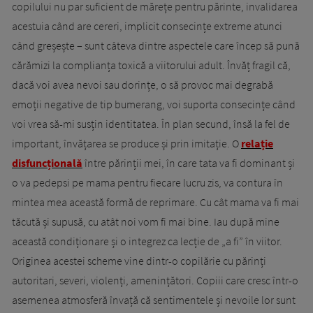
copilului nu par suficient de mărețe pentru părinte, invalidarea
acestuia când are cereri, implicit consecințe extreme atunci
când greșește – sunt câteva dintre aspectele care încep să pună
cărămizi la complianța toxică a viitorului adult. Învăț fragil că,
dacă voi avea nevoi sau dorințe, o să provoc mai degrabă
emoții negative de tip bumerang, voi suporta consecințe când
voi vrea să-mi susțin identitatea. În plan secund, însă la fel de
important, învățarea se produce și prin imitație. O
relație
disfuncțională
între părinții mei, în care tata va fi dominant și
o va pedepsi pe mama pentru fiecare lucru zis, va contura în
mintea mea această formă de reprimare. Cu cât mama va fi mai
tăcută și supusă, cu atât noi vom fi mai bine. Iau după mine
această condiționare și o integrez ca lecție de „a fi” în viitor.
Originea acestei scheme vine dintr-o copilărie cu părinți
autoritari, severi, violenți, amenințători. Copiii care cresc într-o
asemenea atmosferă învață că sentimentele și nevoile lor sunt