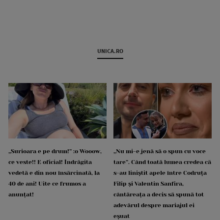
UNICA.RO
„Surioara e pe drum!” :o Wooow,
„Nu mi-e jenă să o spun cu voce
ce veste!! E oficial! Îndrăgita
tare”. Când toată lumea credea că
vedetă e din nou însărcinată, la
s-au liniștit apele între Codruța
40 de ani! Uite ce frumos a
Filip și Valentin Sanfira,
anunțat!
cântăreața a decis să spună tot
adevărul despre mariajul ei
eșuat