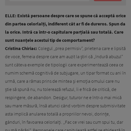
ELLE: Există persoane despre care se spune că acceptă orice
din partea celorlalți, indiferent cât ar fi de dureros. Spun da
la orice. Intră ca într-o capitulare parțială sau totală. Care
sunt nuanțele acestui tip de comportament?
Cristina Chiriac:
Colegul „prea permisiv”, prietena care e lipsită
de voce, femeia despre care am auzit la știri că „îndură abuzul”
sunt câteva exemple de tipologii care experimentează ceea ce
numim schemă cognitivă de subjugare, un tipar format cu ani în
urmă, care a rămas prins de mintea și emoția omului care nu
știe să spună nu, nu tolerează refuzul, îi e frică de critică, de
respingere, de abandon. Desigur, tuturor ne e într-o mai mică
sau mare măsură, însă atunci când vorbim despre submisivitate
asta implică anularea totală a propriilor nevoi, dorințe,
gânduri, în favoarea celorlalți. „Fac ce vrei sau cum spui tu, dar
nu mă părăsi”. Persoanele care capitulează astfel se ghidează în