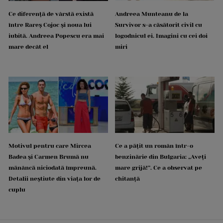
Ce diferență de vârstă există
Andreea Munteanu de la
între Rareș Cojoc și noua lui
Survivor s-a căsătorit civil cu
iubită. Andreea Popescu era mai
logodnicul ei. Imagini cu cei doi
mare decât el
miri
Motivul pentru care Mircea
Ce a pățit un român într-o
Badea și Carmen Brumă nu
benzinărie din Bulgaria: „Aveți
mănâncă niciodată împreună.
mare grijă!”. Ce a observat pe
Detalii neștiute din viața lor de
chitanță
cuplu