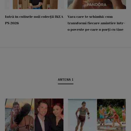
Intră în culisele noii colecții IKEA
Vara care te schimbă: cum
PS 2026
transformi fiecare amintire într-
o poveste pe care o porți cu tine
ANTENA 1