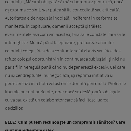
celorlalți. „Mă simt obligată să mă subordonez pentru că, dacă
aș exprima ce simt, s-ar putea să fiu concediată sau criticată”.
Autoritatea e de nepus la îndoială, indiferent în ce formă se
manifestă. În capitulare, oamenii acceptă și trăiesc
evenimentele așa cum vin acestea, fără să le constate, fără să le
interogheze. Muncă până la epuizare, preluarea sarcinilor
celorlalți colegi, frica de a confrunta șeful abuziv sau frica de a
refuza colegul oportunist vin în continuarea subjugării și nici nu
par a fi în neregulă până când nu degenerează excesiv. Cei care
nu își cer drepturile, nu negociază, își reprimă inițiativa și
perseverează în a trata vetust orice dorință personală. Profesiile
liberale nu sunt preferate, doar dacă se desfășoară sub egida
cuiva sau există un colaborator care să faciliteze luarea
deciziilor.
ELLE: Cum putem recunoaște un compromis sănătos? Care
sunt ingredientele sale?