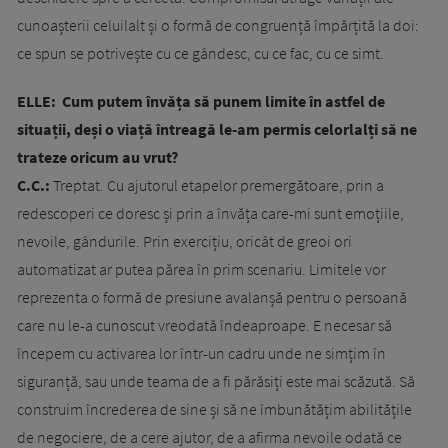
cunoașterii celuilalt și o formă de congruență împărțită la doi:
ce spun se potrivește cu ce gândesc, cu ce fac, cu ce simt.
ELLE: Cum putem învăța să punem limite în astfel de
situații, deși o viață întreagă le-am permis celorlalți să ne
trateze oricum au vrut?
C.C.:
Treptat. Cu ajutorul etapelor premergătoare, prin a
redescoperi ce doresc și prin a învăța care-mi sunt emoțiile,
nevoile, gândurile. Prin exercițiu, oricât de greoi ori
automatizat ar putea părea în prim scenariu. Limitele vor
reprezenta o formă de presiune avalanșă pentru o persoană
care nu le-a cunoscut vreodată îndeaproape. E necesar să
începem cu activarea lor într-un cadru unde ne simțim în
siguranță, sau unde teama de a fi părăsiți este mai scăzută. Să
construim încrederea de sine și să ne îmbunătățim abilitățile
de negociere, de a cere ajutor, de a afirma nevoile odată ce