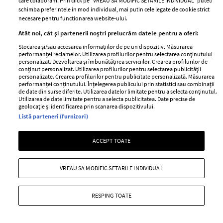
care colaboram. Prin click pe “VREAU SA MODIFIC SETARILE INDIVIDUAL” puteti
schimba preferintele in mod individual, mai putin cele legate de cookie strict
MAI MULTE ARTICOLE
necesare pentru functionarea website-ului.
Atât noi, cât și partenerii noștri prelucrăm datele pentru a oferi:
Stocarea și/sau accesarea informațiilor de pe un dispozitiv. Măsurarea
performanței reclamelor. Utilizarea profilurilor pentru selectarea conținutului
personalizat. Dezvoltarea și îmbunătățirea serviciilor. Crearea profilurilor de
conținut personalizat. Utilizarea profilurilor pentru selectarea publicității
personalizate. Crearea profilurilor pentru publicitate personalizată. Măsurarea
performanței conținutului. Înțelegerea publicului prin statistici sau combinații
de date din surse diferite. Utilizarea datelor limitate pentru a selecta conținutul.
Utilizarea de date limitate pentru a selecta publicitatea. Date precise de
geolocație și identificarea prin scanarea dispozitivului.
ABONEAZĂ-TE LA NEWSLETTER
Listă parteneri (furnizori)
ACCEPT TOATE
Urmareste-ne pe:
VREAU SA MODIFIC SETARILE INDIVIDUAL
RESPING TOATE
Cele mai citite