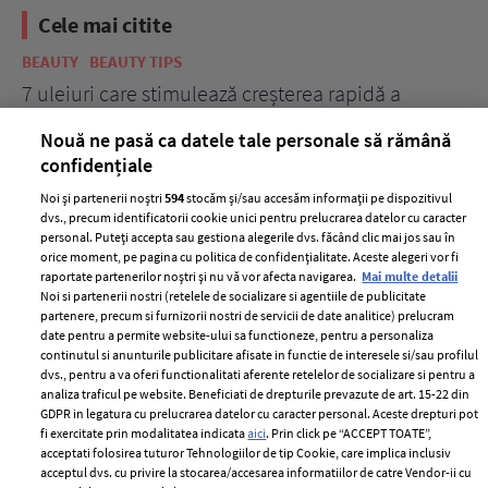
Cele mai citite
BEAUTY
BEAUTY TIPS
BE
țe
7 uleiuri care stimulează creșterea rapidă a
Ce
părului
de
Nouă ne pasă ca datele tale personale să rămână
confidențiale
Noi și partenerii noștri
594
stocăm și/sau accesăm informații pe dispozitivul
dvs., precum identificatorii cookie unici pentru prelucrarea datelor cu caracter
personal. Puteți accepta sau gestiona alegerile dvs. făcând clic mai jos sau în
orice moment, pe pagina cu politica de confidențialitate. Aceste alegeri vor fi
raportate partenerilor noștri și nu vă vor afecta navigarea.
Mai multe detalii
Noi si partenerii nostri (retelele de socializare si agentiile de publicitate
partenere, precum si furnizorii nostri de servicii de date analitice) prelucram
ELLE Style Awards
Termeni si conditii
date pentru a permite website-ului sa functioneze, pentru a personaliza
2024
continutul si anunturile publicitare afisate in functie de interesele si/sau profilul
Politica de
dvs., pentru a va oferi functionalitati aferente retelelor de socializare si pentru a
Despre ELLE
confidențialitate
analiza traficul pe website. Beneficiati de drepturile prevazute de art. 15-22 din
Romania
GDPR in legatura cu prelucrarea datelor cu caracter personal. Aceste drepturi pot
Politica de cookies
fi exercitate prin modalitatea indicata
aici
. Prin click pe “ACCEPT TOATE”,
Contact
Publicitate
acceptati folosirea tuturor Tehnologiilor de tip Cookie, care implica inclusiv
acceptul dvs. cu privire la stocarea/accesarea informatiilor de catre Vendor-ii cu
Abonamente