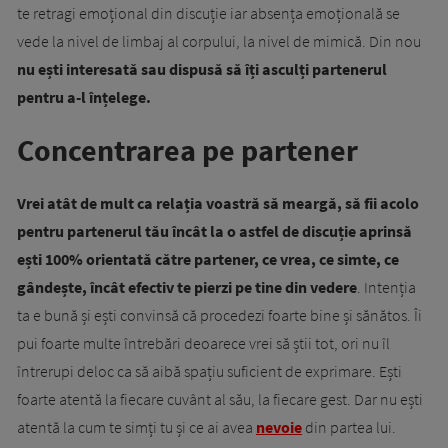
te retragi emoțional din discuție iar absența emoțională se
vede la nivel de limbaj al corpului, la nivel de mimică. Din nou
nu ești interesată sau dispusă să îți asculți partenerul
pentru a-l înțelege.
Concentrarea pe partener
Vrei atât de mult ca relația voastră să meargă, să fii acolo
pentru partenerul tău încât la o astfel de discuție aprinsă
ești 100% orientată către partener, ce vrea, ce simte, ce
gândește, încât efectiv te pierzi pe tine din vedere
. Intenția
ta e bună și ești convinsă că procedezi foarte bine și sănătos. Îi
pui foarte multe întrebări deoarece vrei să știi tot, ori nu îl
întrerupi deloc ca să aibă spațiu suficient de exprimare. Ești
foarte atentă la fiecare cuvânt al său, la fiecare gest. Dar nu ești
atentă la cum te simți tu și ce ai avea
nevoie
din partea lui.