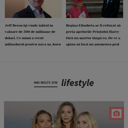
Jeff Bezos își vinde iahtul în
Regina Elisabeta ar fi refuzat să
valoare de 500 de milioane de
preia apelurile Prințului Harry
dolari. Ce sumă a cerut
fără un martor lângă ea. De ce a
miliardarul pentru nava sa, Koru
ajuns să facă un asemenea gest
lifestyle
MAI MULTE DIN