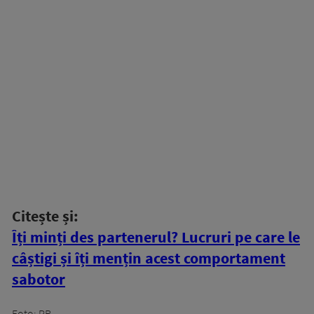
Citește și:
Îți minți des partenerul? Lucruri pe care le
câștigi și îți mențin acest comportament
sabotor
Foto: PR