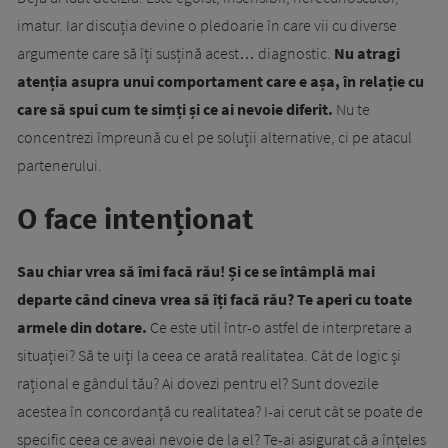
imatur. Iar discuția devine o pledoarie în care vii cu diverse
argumente care să îți susțină acest… diagnostic.
Nu atragi
atenția asupra unui comportament care e așa, în relație cu
care să spui cum te simți și ce ai nevoie diferit.
Nu te
concentrezi împreună cu el pe soluții alternative, ci pe atacul
partenerului.
O face intenționat
Sau chiar vrea să îmi facă rău! Și ce se întâmplă mai
departe când cineva vrea să îți facă rău? Te aperi cu toate
armele din dotare.
Ce este util într-o astfel de interpretare a
situației? Să te uiți la ceea ce arată realitatea. Cât de logic și
rațional e gândul tău? Ai dovezi pentru el? Sunt dovezile
acestea în concordanță cu realitatea? I-ai cerut cât se poate de
specific ceea ce aveai nevoie de la el? Te-ai asigurat că a înțeles