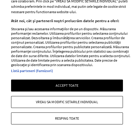
care colaboram. Prin click pe “VREAU SA MODIFIC SETARILE INDIVIDUAL” puteti
schimba preferintele in mod individual, mai putin cele legate de cookie strict
necesare pentru functionarea website-ului.
Stiri
Libertatea pentru
Atât noi, cât și partenerii noștri prelucrăm datele pentru a oferi:
femei
GSP
Stocarea și/sau accesarea informațiilor de pe un dispozitiv. Măsurarea
Viva
performanței reclamelor. Utilizarea profilurilor pentru selectarea conținutului
Unica
personalizat. Dezvoltarea și îmbunătățirea serviciilor. Crearea profilurilor de
Avantaje
conținut personalizat. Utilizarea profilurilor pentru selectarea publicității
Baby
personalizate. Crearea profilurilor pentru publicitate personalizată. Măsurarea
Retete practice
performanței conținutului. Înțelegerea publicului prin statistici sau combinații
Retete
de date din surse diferite. Utilizarea datelor limitate pentru a selecta conținutul.
Utilizarea de date limitate pentru a selecta publicitatea. Date precise de
geolocație și identificarea prin scanarea dispozitivului.
Pariază responsabil! Decizia ONJN nr. 821/25.09.2025.
Listă parteneri (furnizori)
Jocurile de noroc sunt interzise minorilor.
ACCEPT TOATE
Copyright © 2026 Ringier Romania SRL
VREAU SA MODIFIC SETARILE INDIVIDUAL
RESPING TOATE