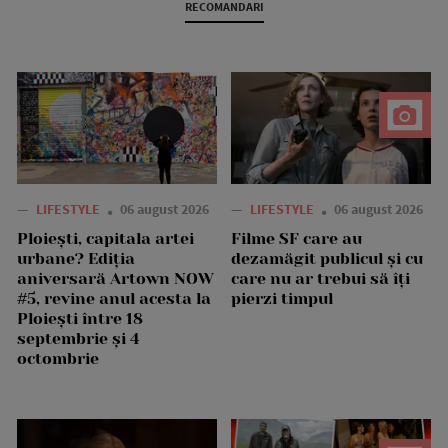
RECOMANDARI
—
LIFESTYLE
06 august 2026
—
LIFESTYLE
06 august 2026
Ploiești, capitala artei
Filme SF care au
urbane? Ediția
dezamăgit publicul și cu
aniversară Artown NOW
care nu ar trebui să îți
#5, revine anul acesta la
pierzi timpul
Ploiești între 18
septembrie și 4
octombrie