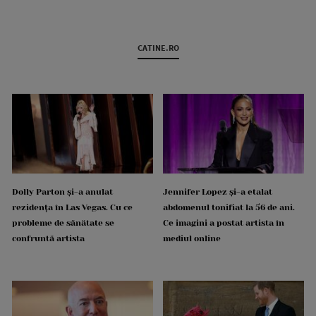
CATINE.RO
Dolly Parton și-a anulat
Jennifer Lopez și-a etalat
rezidența în Las Vegas. Cu ce
abdomenul tonifiat la 56 de ani.
probleme de sănătate se
Ce imagini a postat artista în
confruntă artista
mediul online