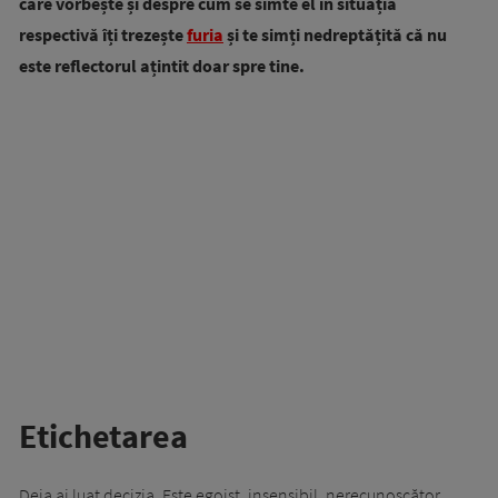
care vorbește și despre cum se simte el în situația
respectivă îți trezește
furia
și te simți nedreptățită că nu
este reflectorul ațintit doar spre tine.
Etichetarea
Deja ai luat decizia. Este egoist, insensibil, nerecunoscător,