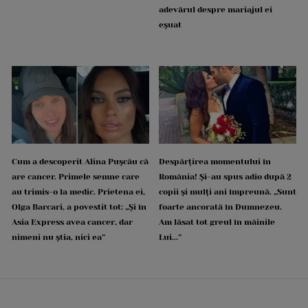
adevărul despre mariajul ei
eșuat
Cum a descoperit Alina Pușcău că
Despărțirea momentului în
are cancer. Primele semne care
România! Și-au spus adio după 2
au trimis-o la medic. Prietena ei,
copii și mulți ani împreună. „Sunt
Olga Barcari, a povestit tot: „Și în
foarte ancorată în Dumnezeu.
Asia Express avea cancer, dar
Am lăsat tot greul în mâinile
nimeni nu știa, nici ea”
Lui...”