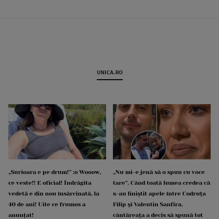
UNICA.RO
„Surioara e pe drum!” :o Wooow,
„Nu mi-e jenă să o spun cu voce
ce veste!! E oficial! Îndrăgita
tare”. Când toată lumea credea că
vedetă e din nou însărcinată, la
s-au liniștit apele între Codruța
40 de ani! Uite ce frumos a
Filip și Valentin Sanfira,
anunțat!
cântăreața a decis să spună tot