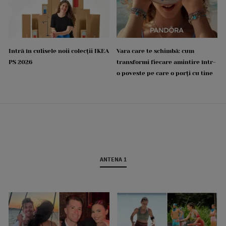
Intră în culisele noii colecții IKEA
Vara care te schimbă: cum
PS 2026
transformi fiecare amintire într-
o poveste pe care o porți cu tine
ANTENA 1