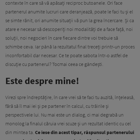
contexte în care să vă apăsați reciproc butoanele. Ori face
partenerul anumite lucruri care deranjează, poate le faci tu și el
se simte rănit, ori anumite situații vă pun la grea încercare. Și ca
atare e necesar să descoperiți noi modalități de a face față, noi
soluții, noi negocieri în care fiecare dintre voi trebuie să
schimbe ceva. Iar până la rezultatul final treceți printr-un proces
inconfortabil dar necesar. Ce te poate sabota într-o astfel de
discuție cu partenerul? Tocmai ceea ce gândești.
Este despre mine!
Virezi spre îndreptățire, în care vrei să te faci tu auzită, înțeleasă,
fără să îl mai iei și pe partener în calcul, cu trăirile și
perspectivele lui. Nu mai este un dialog, ci mai degrabă un
monolog la finalul căruia vrei scuze și un rezultat identic cu cel
din mintea ta.
Ce iese din acest tipar, răspunsul partenerului