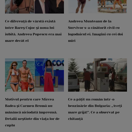
Ce diferență de vârstă există
Andreea Munteanu de la
între Rareș Cojoc și noua lui
Survivor s-a căsătorit civil cu
iubită. Andreea Popescu era mai
logodnicul ei. Imagini cu cei doi
mare decât el
miri
Motivul pentru care Mircea
Ce a pățit un român într-o
Badea și Carmen Brumă nu
benzinărie din Bulgaria: „Aveți
mănâncă niciodată împreună.
mare grijă!”. Ce a observat pe
Detalii neștiute din viața lor de
chitanță
cuplu