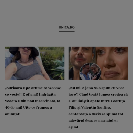
UNICA.RO
„Surioara e pe drum!” :o Wooow,
„Nu mi-e jenă să o spun cu voce
ce veste!! E oficial! Îndrăgita
tare”. Când toată lumea credea că
vedetă e din nou însărcinată, la
s-au liniștit apele între Codruța
40 de ani! Uite ce frumos a
Filip și Valentin Sanfira,
anunțat!
cântăreața a decis să spună tot
adevărul despre mariajul ei
eșuat