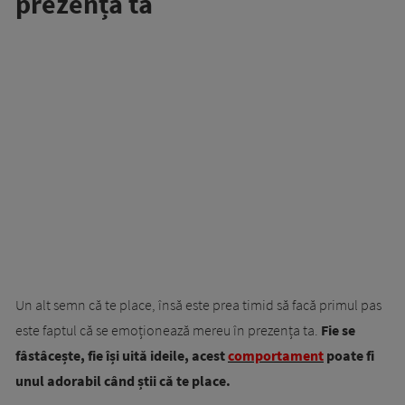
prezența ta
Un alt semn că te place, însă este prea timid să facă primul pas
este faptul că se emoționează mereu în prezența ta.
Fie se
fâstâcește, fie își uită ideile, acest
comportament
poate fi
unul adorabil când știi că te place.