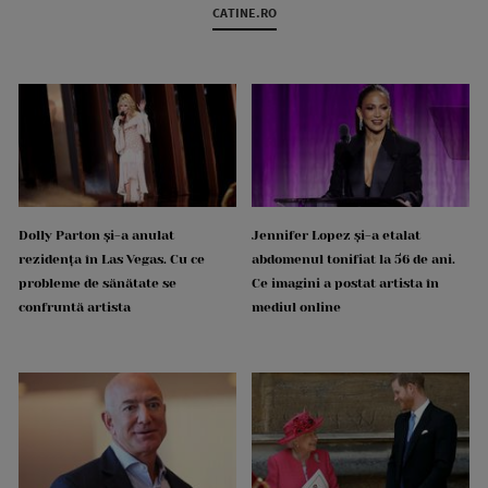
CATINE.RO
Dolly Parton și-a anulat
Jennifer Lopez și-a etalat
rezidența în Las Vegas. Cu ce
abdomenul tonifiat la 56 de ani.
probleme de sănătate se
Ce imagini a postat artista în
confruntă artista
mediul online