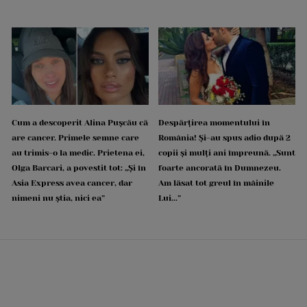
Cum a descoperit Alina Pușcău că
Despărțirea momentului în
are cancer. Primele semne care
România! Și-au spus adio după 2
au trimis-o la medic. Prietena ei,
copii și mulți ani împreună. „Sunt
Olga Barcari, a povestit tot: „Și în
foarte ancorată în Dumnezeu.
Asia Express avea cancer, dar
Am lăsat tot greul în mâinile
nimeni nu știa, nici ea”
Lui...”