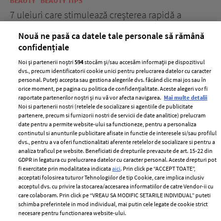
BEAUTY
BEAUTY TIPS
BE
țe
7 uleiuri care stimulează creșterea rapidă a
Ce
părului
de
Nouă ne pasă ca datele tale personale să rămână
confidențiale
Noi și partenerii noștri
594
stocăm și/sau accesăm informații pe dispozitivul
dvs., precum identificatorii cookie unici pentru prelucrarea datelor cu caracter
personal. Puteți accepta sau gestiona alegerile dvs. făcând clic mai jos sau în
orice moment, pe pagina cu politica de confidențialitate. Aceste alegeri vor fi
raportate partenerilor noștri și nu vă vor afecta navigarea.
Mai multe detalii
Noi si partenerii nostri (retelele de socializare si agentiile de publicitate
partenere, precum si furnizorii nostri de servicii de date analitice) prelucram
ELLE Style Awards
Termeni si conditii
date pentru a permite website-ului sa functioneze, pentru a personaliza
2024
continutul si anunturile publicitare afisate in functie de interesele si/sau profilul
Politica de
dvs., pentru a va oferi functionalitati aferente retelelor de socializare si pentru a
Despre ELLE
confidențialitate
analiza traficul pe website. Beneficiati de drepturile prevazute de art. 15-22 din
Romania
GDPR in legatura cu prelucrarea datelor cu caracter personal. Aceste drepturi pot
Politica de cookies
fi exercitate prin modalitatea indicata
aici
. Prin click pe “ACCEPT TOATE”,
Contact
Publicitate
acceptati folosirea tuturor Tehnologiilor de tip Cookie, care implica inclusiv
acceptul dvs. cu privire la stocarea/accesarea informatiilor de catre Vendor-ii cu
Abonamente
care colaboram. Prin click pe “VREAU SA MODIFIC SETARILE INDIVIDUAL” puteti
schimba preferintele in mod individual, mai putin cele legate de cookie strict
necesare pentru functionarea website-ului.