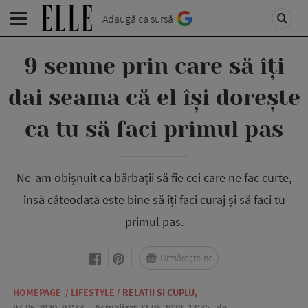
Adaugă ca sursă
9 semne prin care să îți
dai seama că el își dorește
ca tu să faci primul pas
Ne-am obișnuit ca bărbații să fie cei care ne fac curte,
însă câteodată este bine să îți faci curaj și să faci tu
primul pas.
Urmărește-ne
HOMEPAGE
/
LIFESTYLE
/
RELATII SI CUPLU
,
07.06.2020, 07:33
. Actualizat 22.06.2020, 13:35,
de