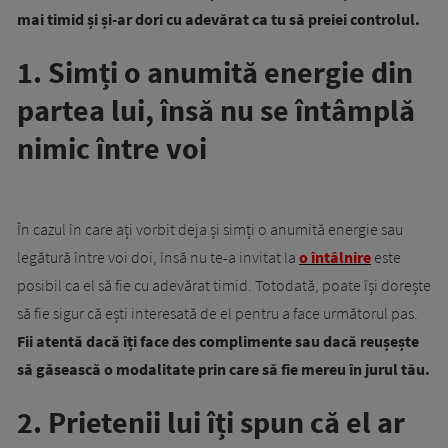
mai timid și și-ar dori cu adevărat ca tu să preiei controlul.
1. Simți o anumită energie din
partea lui, însă nu se întâmplă
nimic între voi
În cazul în care ați vorbit deja și simți o anumită energie sau
legătură între voi doi, însă nu te-a invitat la
o întâlnire
este
posibil ca el să fie cu adevărat timid. Totodată, poate își dorește
să fie sigur că ești interesată de el pentru a face următorul pas.
Fii atentă dacă îți face des complimente sau dacă reușește
să găsească o modalitate prin care să fie mereu în jurul tău.
2. Prietenii lui îți spun că el ar