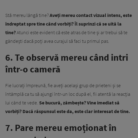
Stă mereu lângă tine?
Aveți mereu contact vizual intens, este
îndreptat spre tine când vorbiți? Îl suprinzi că se uită la
tine?
Atunci este evident că este atras de tine și ar trebui să te
gândești dacă poți avea curajul să faci tu primul pas.
6. Te observă mereu când intri
într-o cameră
Fie lucrați împreună, fie aveți același grup de prieteni și se
întâmplă ca tu să ajungi într-un loc după el, fii atentă la reacția
lui când te vede.
Se bucură, zâmbește? Vine imediat să
vorbiți? Dacă răspunsul este da, este clar interesat de tine.
7. Pare mereu emoționat în