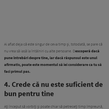
Ai aflat deja că este singur de ceva timp și, totodată, se pare că
nu vrea să iasă la întâlniri cu alte persoane. D
escoperă dacă
pune întrebări despre tine, iar dacă răspunsul este unul
afirmativ, poate este momentul să iei considerare ca tu să
faci primul pas.
4. Crede că nu este suficient de
bun pentru tine
Ați început să vorbiți și poate chiar să petreceți timp împreună,