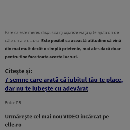
Pare că este mereu dispus să îți ușureze viața și te ajută ori de
câte ori are ocazia.
Este posibil ca această atitudine să vină
din mai mult decât o simplă prietenie, mai ales dacă doar
pentru tine face toate aceste lucruri.
Citește și:
7 semne care arată că iubitul tău te place,
dar nu te iubește cu adevărat
Foto: PR
Urmăreşte cel mai nou VIDEO incărcat pe
elle.ro