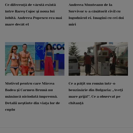
Ce diferență de vârstă există
Andreea Munteanu de la
între Rareș Cojoc și noua lui
Survivor s-a căsătorit civil cu
iubită. Andreea Popescu era mai
logodnicul ei. Imagini cu cei doi
mare decât el
miri
Motivul pentru care Mircea
Ce a pățit un român într-o
Badea și Carmen Brumă nu
benzinărie din Bulgaria: „Aveți
mănâncă niciodată împreună.
mare grijă!”. Ce a observat pe
Detalii neștiute din viața lor de
chitanță
cuplu