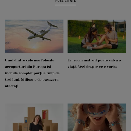
PUBLICITATE
Unul dintre cele mai folosite
Un vecin instruit poate salva o
aeroporturi din Europa își
viață. Vezi despre ce e vorba
închide complet porțile timp de
trei luni. Milioane de pasageri,
afectați