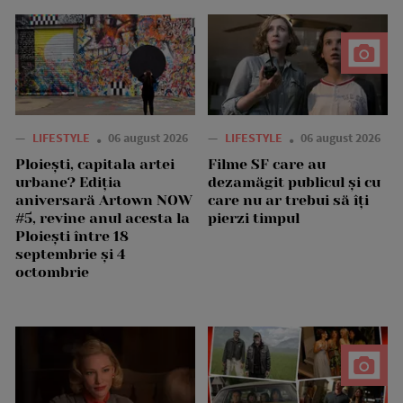
—
LIFESTYLE
06 august 2026
—
LIFESTYLE
06 august 2026
Ploiești, capitala artei
Filme SF care au
urbane? Ediția
dezamăgit publicul și cu
aniversară Artown NOW
care nu ar trebui să îți
#5, revine anul acesta la
pierzi timpul
Ploiești între 18
septembrie și 4
octombrie