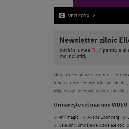
VEZI FOTO
Newsletter zilnic Ell
Intră în lumea
ELLE
pentru a afl
mai noi știri.
Meseria de mama e una dintre cele mai d
innascute si de educatia fiecarei mame, 
asigura copiilor nostri tot ce au nevoie 
Urmăreşte cel mai nou VIDEO i
Anii magici
Arlene Eisenberg
Cele cinci limbaje de iubire ale copiil