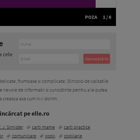
POZA
1 / 6
e
a cele
elicate, frumoase si complicate. Dincolo de calitatile
e nevoie de informatii si cunostinte pentru a le putea
ca creasca asa cum ni-i dorim.
ncărcat pe elle.ro
C.J. Simister
carti mame
carti practice
or
comunicare
copii
copilarie