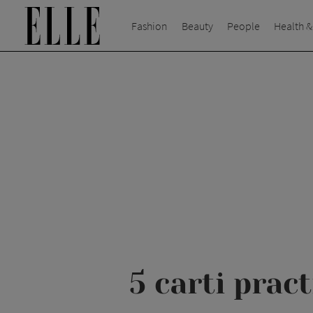
Fashion
Beauty
People
Health &
5 carti prac