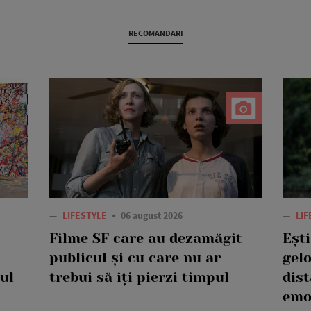
RECOMANDARI
—
LIFESTYLE
06 august 2026
—
LI
Filme SF care au dezamăgit
Eșt
publicul și cu care nu ar
gelo
ul
trebui să îți pierzi timpul
dis
emo