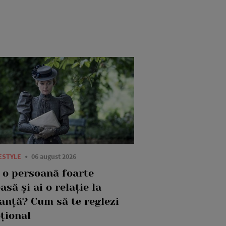
FESTYLE
06 august 2026
i o persoană foarte
asă și ai o relație la
tanță? Cum să te reglezi
țional