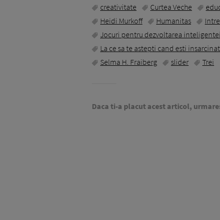
creativitate
Curtea Veche
educ
Heidi Murkoff
Humanitas
Intre
Jocuri pentru dezvoltarea inteligentei s
La ce sa te astepti cand esti insarcina
Selma H. Fraiberg
slider
Trei
Daca ti-a placut acest articol, urmare