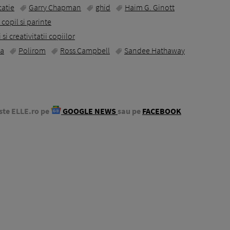
atie
Garry Chapman
ghid
Haim G. Ginott
 copil si parinte
i creativitatii copiilor
ta
Polirom
Ross Campbell
Sandee Hathaway
ste ELLE.ro pe
GOOGLE NEWS
sau pe
FACEBOOK