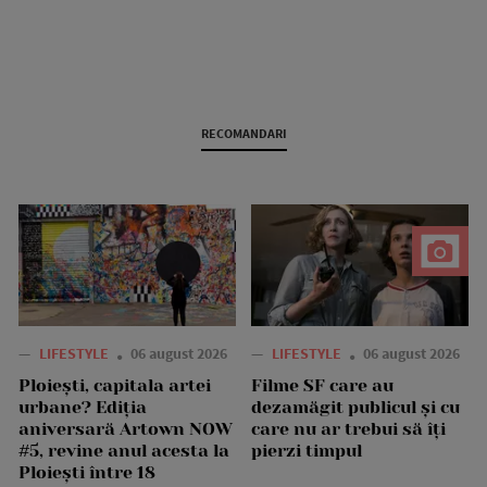
RECOMANDARI
—
LIFESTYLE
06 august 2026
—
LIFESTYLE
06 august 2026
Ploiești, capitala artei
Filme SF care au
urbane? Ediția
dezamăgit publicul și cu
aniversară Artown NOW
care nu ar trebui să îți
#5, revine anul acesta la
pierzi timpul
Ploiești între 18