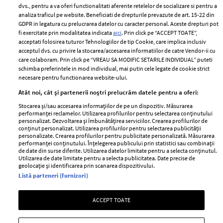
Politica de
dvs., pentru a va oferi functionalitati aferente retelelor de socializare si pentru a
Despre ELLE
confidențialitate
analiza traficul pe website. Beneficiati de drepturile prevazute de art. 15-22 din
Romania
GDPR in legatura cu prelucrarea datelor cu caracter personal. Aceste drepturi pot
Politica de cookies
fi exercitate prin modalitatea indicata
aici
. Prin click pe “ACCEPT TOATE”,
Contact
Publicitate
acceptati folosirea tuturor Tehnologiilor de tip Cookie, care implica inclusiv
acceptul dvs. cu privire la stocarea/accesarea informatiilor de catre Vendor-ii cu
Abonamente
care colaboram. Prin click pe “VREAU SA MODIFIC SETARILE INDIVIDUAL” puteti
schimba preferintele in mod individual, mai putin cele legate de cookie strict
necesare pentru functionarea website-ului.
Stiri
Libertatea pentru
Atât noi, cât și partenerii noștri prelucrăm datele pentru a oferi:
femei
GSP
Stocarea și/sau accesarea informațiilor de pe un dispozitiv. Măsurarea
Viva
performanței reclamelor. Utilizarea profilurilor pentru selectarea conținutului
Unica
personalizat. Dezvoltarea și îmbunătățirea serviciilor. Crearea profilurilor de
Avantaje
conținut personalizat. Utilizarea profilurilor pentru selectarea publicității
Baby
personalizate. Crearea profilurilor pentru publicitate personalizată. Măsurarea
Retete practice
performanței conținutului. Înțelegerea publicului prin statistici sau combinații
Retete
de date din surse diferite. Utilizarea datelor limitate pentru a selecta conținutul.
Utilizarea de date limitate pentru a selecta publicitatea. Date precise de
geolocație și identificarea prin scanarea dispozitivului.
Pariază responsabil! Decizia ONJN nr. 821/25.09.2025.
Listă parteneri (furnizori)
Jocurile de noroc sunt interzise minorilor.
ACCEPT TOATE
Copyright © 2026 Ringier Romania SRL