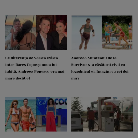
Ce diferență de vârstă există
Andreea Munteanu de la
între Rareș Cojoc și noua lui
Survivor s-a căsătorit civil cu
iubită. Andreea Popescu era mai
logodnicul ei. Imagini cu cei doi
mare decât el
miri