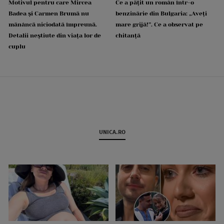
Motivul pentru care Mircea
Ce a pățit un român într-o
Badea și Carmen Brumă nu
benzinărie din Bulgaria: „Aveți
mănâncă niciodată împreună.
mare grijă!”. Ce a observat pe
Detalii neștiute din viața lor de
chitanță
cuplu
UNICA.RO