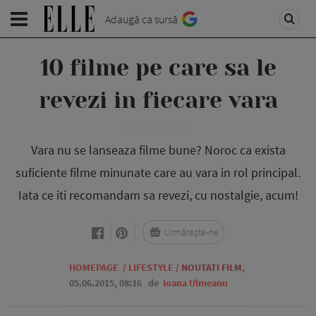
Adaugă ca sursă
10 filme pe care sa le
revezi in fiecare vara
Vara nu se lanseaza filme bune? Noroc ca exista
suficiente filme minunate care au vara in rol principal.
Iata ce iti recomandam sa revezi, cu nostalgie, acum!
Urmărește-ne
HOMEPAGE
/
LIFESTYLE
/
NOUTATI FILM
,
05.06.2015, 08:16
de
Ioana Ulmeanu