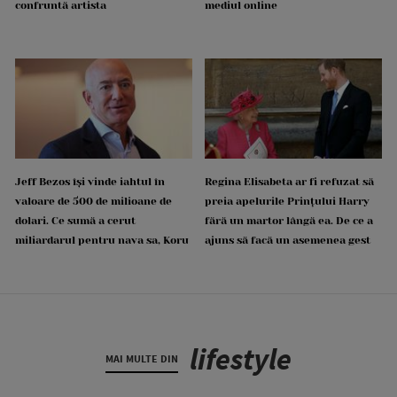
confruntă artista
mediul online
Jeff Bezos își vinde iahtul în
Regina Elisabeta ar fi refuzat să
valoare de 500 de milioane de
preia apelurile Prințului Harry
dolari. Ce sumă a cerut
fără un martor lângă ea. De ce a
miliardarul pentru nava sa, Koru
ajuns să facă un asemenea gest
lifestyle
MAI MULTE DIN