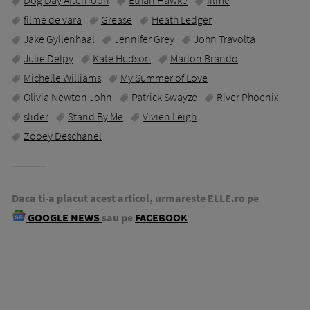
Dog Day Afternoon
Ethan Hawke
filme
filme de vara
Grease
Heath Ledger
Jake Gyllenhaal
Jennifer Grey
John Travolta
Julie Delpy
Kate Hudson
Marlon Brando
Michelle Williams
My Summer of Love
Olivia Newton John
Patrick Swayze
River Phoenix
slider
Stand By Me
Vivien Leigh
Zooey Deschanel
Daca ti-a placut acest articol, urmareste ELLE.ro pe
GOOGLE NEWS
sau pe
FACEBOOK