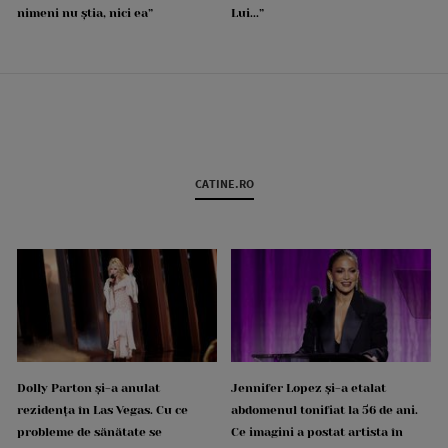
nimeni nu știa, nici ea”
Lui...”
CATINE.RO
Dolly Parton și-a anulat
Jennifer Lopez și-a etalat
rezidența în Las Vegas. Cu ce
abdomenul tonifiat la 56 de ani.
probleme de sănătate se
Ce imagini a postat artista în