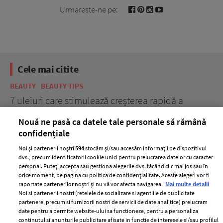
Urmareste-ne pe:
Cele mai citite
BEAUTY
BEAUTY TIPS
BE
țe
7 uleiuri care stimulează creșterea rapidă a
Ce
părului
de
Nouă ne pasă ca datele tale personale să rămână
confidențiale
Noi și partenerii noștri
594
stocăm și/sau accesăm informații pe dispozitivul
dvs., precum identificatorii cookie unici pentru prelucrarea datelor cu caracter
personal. Puteți accepta sau gestiona alegerile dvs. făcând clic mai jos sau în
orice moment, pe pagina cu politica de confidențialitate. Aceste alegeri vor fi
raportate partenerilor noștri și nu vă vor afecta navigarea.
Mai multe detalii
Noi si partenerii nostri (retelele de socializare si agentiile de publicitate
partenere, precum si furnizorii nostri de servicii de date analitice) prelucram
ELLE Style Awards
Termeni si conditii
date pentru a permite website-ului sa functioneze, pentru a personaliza
2024
continutul si anunturile publicitare afisate in functie de interesele si/sau profilul