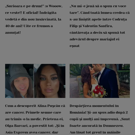
„Surioara e pe drum!” :o Wooow,
„Nu mi-e jenă să o spun cu voce
ce veste!! E oficial! Îndrăgita
tare”. Când toată lumea credea că
vedetă e din nou însărcinată, la
s-au liniștit apele între Codruța
40 de ani! Uite ce frumos a
Filip și Valentin Sanfira,
anunțat!
cântăreața a decis să spună tot
adevărul despre mariajul ei
eșuat
Cum a descoperit Alina Pușcău că
Despărțirea momentului în
are cancer. Primele semne care
România! Și-au spus adio după 2
au trimis-o la medic. Prietena ei,
copii și mulți ani împreună. „Sunt
Olga Barcari, a povestit tot: „Și în
foarte ancorată în Dumnezeu.
Asia Express avea cancer, dar
Am lăsat tot greul în mâinile