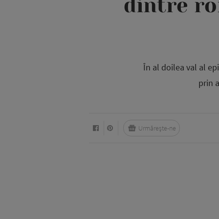
dintre ro
În al doilea val al e
prin 
Urmărește-ne