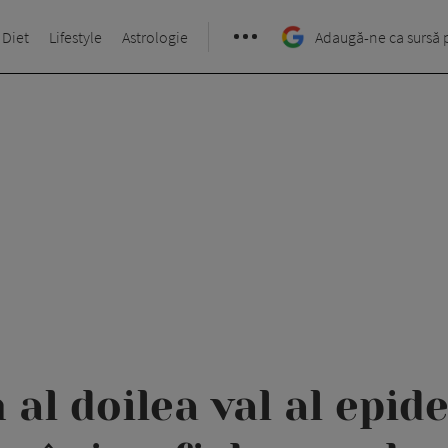
 Diet
Lifestyle
Astrologie
Adaugă-ne ca sursă 
n al doilea val al epid