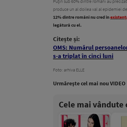
Puţin sub 60% dintre români au precizat că
produce un al doilea val al epidemiei de 
12% dintre români nu cred în
existenț
legătură cu el.
Citește și:
OMS: Numărul persoanelor 
s-a triplat în cinci luni
Foto: arhiva ELLE
Urmăreşte cel mai nou VIDEO i
Cele mai vândute c