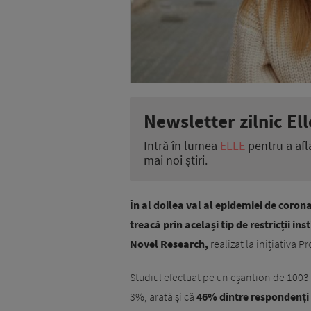
Newsletter zilnic Ell
Intră în lumea
ELLE
pentru a afl
mai noi știri.
În al doilea val al epidemiei de coron
treacă prin același tip de restricții in
Novel Research,
realizat la inițiativa 
Studiul efectuat pe un eșantion de 1003
3%, arată și că
46% dintre respondenți 