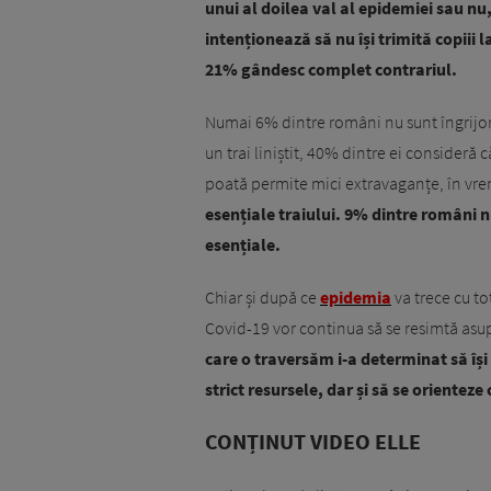
unui al doilea val al epidemiei sau n
intenționează să nu își trimită copiii l
21% gândesc complet contrariul.
Numai 6% dintre români nu sunt îngrijoraț
un trai liniștit, 40% dintre ei consideră că
poată permite mici extravaganțe, în vr
esențiale traiului. 9% dintre români nu
esențiale.
Chiar și după ce
epidemia
va trece cu to
Covid-19 vor continua să se resimtă asupr
care o traversăm i-a determinat să își 
strict resursele, dar și să se orienteze
CONȚINUT VIDEO ELLE