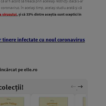
 ar fi acord să treacă prin aceleaşi restricţii dacă s-ar
coronavirus. În același timp, același studiu arată și că
a virusului
, și că 33% dintre aceștia sunt sceptici în
tinere infectate cu noul coronavirus
ncărcat pe elle.ro
olecții!