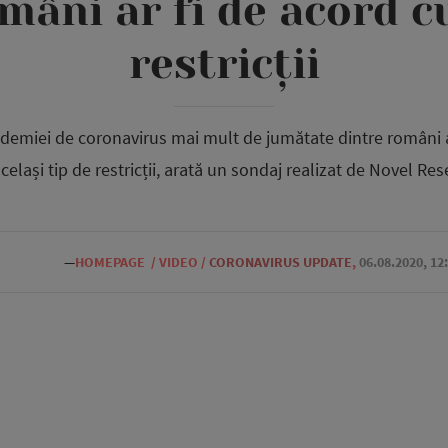
mâni ar fi de acord c
restricții
pidemiei de coronavirus mai mult de jumătate dintre români a
același tip de restricții, arată un sondaj realizat de Novel Res
—
HOMEPAGE
/
VIDEO
/
CORONAVIRUS UPDATE
,
06.08.2020, 12