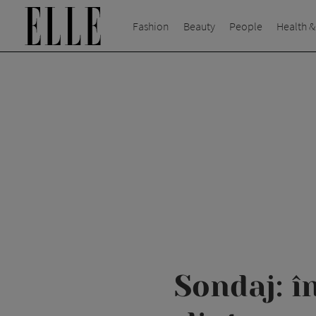
Fashion
Beauty
People
Health &
Sondaj: î