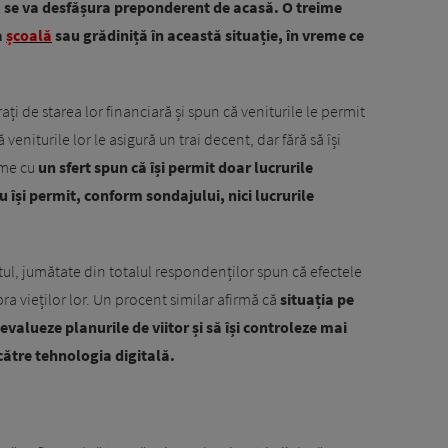
u, se va desfășura preponderent de acasă. O treime
a
școală
sau grădiniță în această situație, în vreme ce
i de starea lor financiară și spun că veniturile le permit
 veniturile lor le asigură un trai decent, dar fără să își
eme cu
un sfert spun că își permit doar lucrurile
 își permit, conform sondajului, nici lucrurile
tul, jumătate din totalul respondenților spun că efectele
a vieților lor. Un procent similar afirmă că
situația pe
evalueze planurile de viitor și să își controleze mai
 către tehnologia digitală.