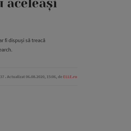
u aceleași
r fi dispuși să treacă
earch.
:37
. Actualizat 06.08.2020, 15:06,
de
ELLE.ro