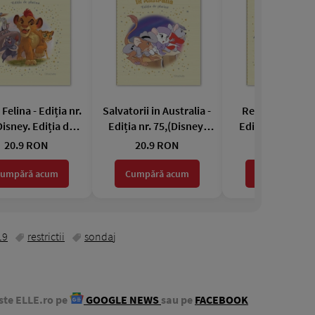
Felina - Ediția nr.
Salvatorii in Australia -
Regatul de Ghe
Disney. Ediția de
Ediția nr. 75,(Disney.
Ediția nr. 74,(Di
platină)
Ediția de platină)
Ediția de plati
20.9 RON
20.9 RON
20.9 RON
umpără acum
Cumpără acum
Cumpără acu
19
restrictii
sondaj
ste ELLE.ro pe
GOOGLE NEWS
sau pe
FACEBOOK