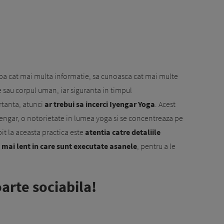
rba cat mai multa informatie, sa cunoasca cat mai multe
e sau corpul uman, iar siguranta in timpul
rtanta, atunci
ar trebui sa incerci Iyengar Yoga
. Acest
 Iyengar, o notorietate in lumea yoga si se concentreaza pe
it la aceasta practica este
atentia catre detaliile
mai lent in care sunt executate asanele
, pentru a le
oarte sociabila!