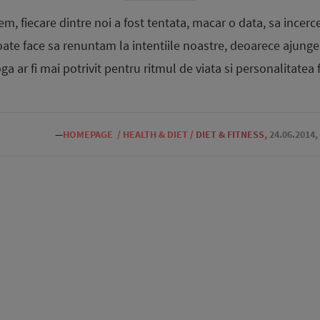
m, fiecare dintre noi a fost tentata, macar o data, sa incer
 poate face sa renuntam la intentiile noastre, deoarece ajung
ga ar fi mai potrivit pentru ritmul de viata si personalitatea f
—
HOMEPAGE
/
HEALTH & DIET
/
DIET & FITNESS
,
24.06.2014,