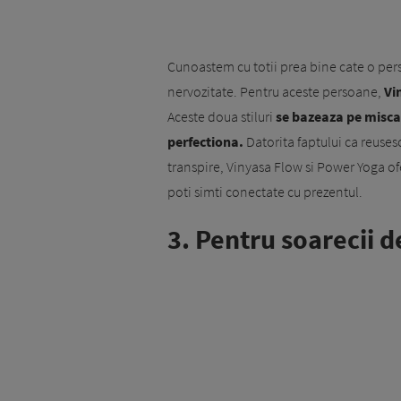
Cunoastem cu totii prea bine cate o perso
nervozitate. Pentru aceste persoane,
Vi
Aceste doua stiluri
se bazeaza pe miscar
perfectiona.
Datorita faptului ca reusesc 
transpire, Vinyasa Flow si Power Yoga of
poti simti conectate cu prezentul.
3. Pentru soarecii d