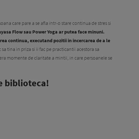
ana care pare a se afla intr-o stare continua de stres si
nyasa Flow sau Power Yoga ar putea face minuni.
ea continua, executand pozitii in incercarea de a le
sa tina in priza si ii fac pe practicantii acestora sa
era momente de claritate a mintii, in care persoanele se
e biblioteca!