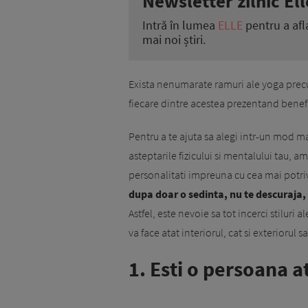
Newsletter zilnic Ell
Intră în lumea
ELLE
pentru a afl
mai noi știri.
Exista nenumarate ramuri ale yoga precu
fiecare dintre acestea prezentand benefic
Pentru a te ajuta sa alegi intr-un mod m
asteptarile fizicului si mentalului tau, a
personalitati impreuna cu cea mai potriv
dupa doar o sedinta, nu te descuraja, 
Astfel, este nevoie sa tot incerci stiluri al
va face atat interiorul, cat si exteriorul
1. Esti o persoana at