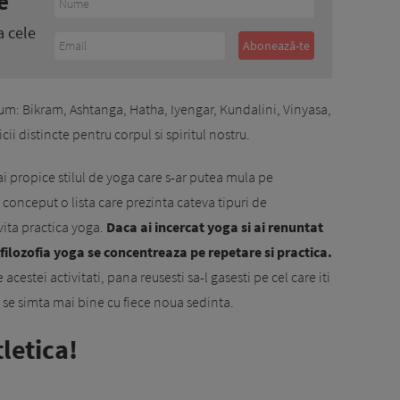
e
a cele
m: Bikram, Ashtanga, Hatha, Iyengar, Kundalini, Vinyasa,
ii distincte pentru corpul si spiritul nostru.
ai propice stilul de yoga care s-ar putea mula pe
m conceput o lista care prezinta cateva tipuri de
ita practica yoga.
Daca ai incercat yoga si ai renuntat
filozofia yoga se concentreaza pe repetare si practica.
e acestei activitati, pana reusesti sa-l gasesti pe cel care iti
 sa se simta mai bine cu fiece noua sedinta.
letica!