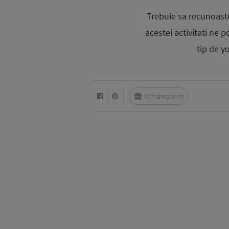
Trebuie sa recunoaste
acestei activitati ne
tip de yo
Urmărește-ne