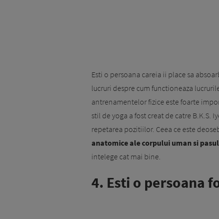
Esti o persoana careia ii place sa absoa
lucruri despre cum functioneaza lucruril
antrenamentelor fizice este foarte impo
stil de yoga a fost creat de catre B.K.S.
repetarea pozitiilor. Ceea ce este deoseb
anatomice ale corpului uman si pasul 
intelege cat mai bine.
4. Esti o persoana f