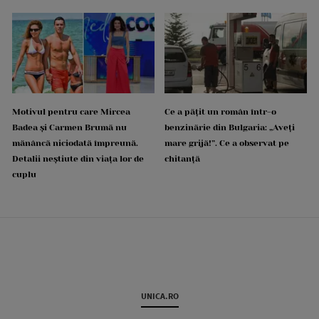
Motivul pentru care Mircea
Ce a pățit un român într-o
Badea și Carmen Brumă nu
benzinărie din Bulgaria: „Aveți
mănâncă niciodată împreună.
mare grijă!”. Ce a observat pe
Detalii neștiute din viața lor de
chitanță
cuplu
UNICA.RO