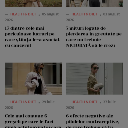
—
HEALTH & DIET
05 august
—
HEALTH & DIET
03 august
2026
2026
17 dintre cele mai
7 mituri legate de
periculoase lucruri pe
pierderea în greutate pe
care știința le-a asociat
care nu trebuie
cu cancerul
NICIODATĂ să le crezi
—
HEALTH & DIET
29 iulie
—
HEALTH & DIET
27 iulie
2026
2026
Cele mai comune 6
6 efecte negative ale
greșeli pe care le faci
pilulelor contraceptive,
după actul sexual și care
de care trebuie să ții