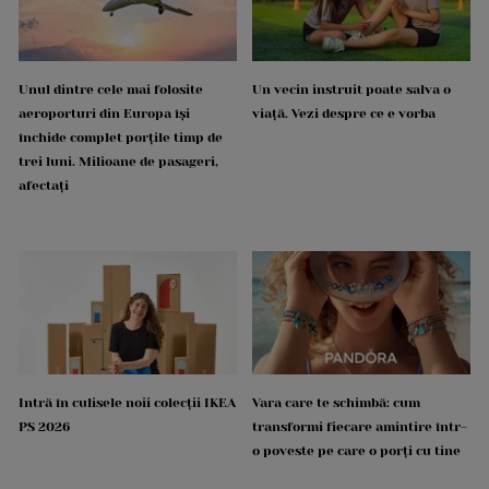
Unul dintre cele mai folosite
Un vecin instruit poate salva o
aeroporturi din Europa își
viață. Vezi despre ce e vorba
închide complet porțile timp de
trei luni. Milioane de pasageri,
afectați
Intră în culisele noii colecții IKEA
Vara care te schimbă: cum
PS 2026
transformi fiecare amintire într-
o poveste pe care o porți cu tine