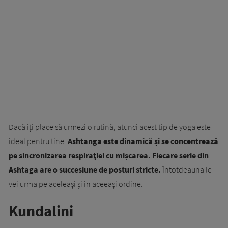
Dacă îți place să urmezi o rutină, atunci acest tip de yoga este
ideal pentru tine.
Ashtanga este dinamică și se concentrează
pe sincronizarea respiraţiei cu mișcarea. Fiecare serie din
Ashtaga are o succesiune de posturi stricte.
Întotdeauna le
vei urma pe aceleaşi și în aceeași ordine.
Kundalini