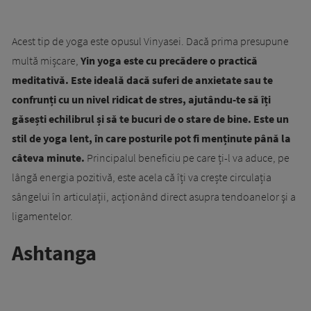
Acest tip de yoga este opusul Vinyasei. Dacă prima presupune
multă mișcare,
Yin yoga este cu precădere o practică
meditativă. Este ideală dacă suferi de anxietate sau te
confrunți cu un nivel ridicat de stres, ajutându-te să îți
găsești echilibrul și să te bucuri de o stare de bine. Este un
stil de yoga lent, în care posturile pot fi menținute până la
câteva minute.
Principalul beneficiu pe care ți-l va aduce, pe
lângă energia pozitivă, este acela că îți va crește circulația
sângelui în articulații, acționând direct asupra tendoanelor şi a
ligamentelor.
Ashtanga