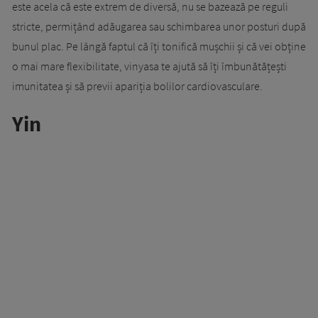
este acela că este extrem de diversă, nu se bazează pe reguli
stricte, permițând adăugarea sau schimbarea unor posturi după
bunul plac. Pe lângă faptul că îți tonifică mușchii și că vei obține
o mai mare flexibilitate, vinyasa te ajută să îți îmbunătățești
imunitatea și să previi apariția bolilor cardiovasculare.
Yin