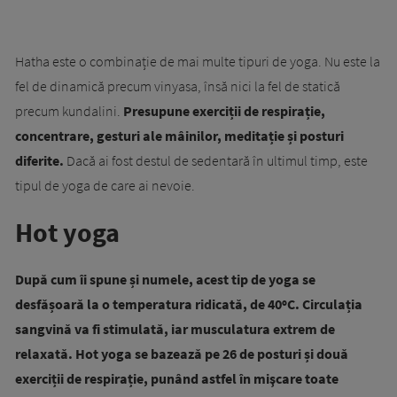
Hatha este o combinație de mai multe tipuri de yoga. Nu este la
fel de dinamică precum vinyasa, însă nici la fel de statică
precum kundalini.
Presupune exerciții de respirație,
concentrare, gesturi ale mâinilor, meditație și posturi
diferite.
Dacă ai fost destul de sedentară în ultimul timp, este
tipul de yoga de care ai nevoie.
Hot yoga
După cum îi spune și numele, acest tip de yoga se
desfășoară la o temperatura ridicată, de 40ºC. Circulația
sangvină va fi stimulată, iar musculatura extrem de
relaxată. Hot yoga se bazează pe 26 de posturi și două
exerciții de respirație, punând astfel în mişcare toate