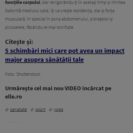
funcțiile corpului
, dar revigorându-ți în același timp și mintea.
Datorită mediului cald, îți va crește rezistența, dar și forța
musculară, în special în zona abdomenului, a brațelor și
picioarele, făcându-le mai tonifiate.
Citește și:
5 schimbări mici care pot avea un impact
major asupra sănătății tale
Foto: Shutterstock
Urmăreşte cel mai nou VIDEO incărcat pe
elle.ro
sanatate
sport
yoga