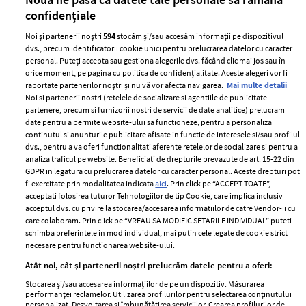
confidențiale
Noi și partenerii noștri
594
stocăm și/sau accesăm informații pe dispozitivul
dvs., precum identificatorii cookie unici pentru prelucrarea datelor cu caracter
personal. Puteți accepta sau gestiona alegerile dvs. făcând clic mai jos sau în
orice moment, pe pagina cu politica de confidențialitate. Aceste alegeri vor fi
raportate partenerilor noștri și nu vă vor afecta navigarea.
Mai multe detalii
Noi si partenerii nostri (retelele de socializare si agentiile de publicitate
partenere, precum si furnizorii nostri de servicii de date analitice) prelucram
ELLE Style Awards
Termeni si conditii
date pentru a permite website-ului sa functioneze, pentru a personaliza
2024
continutul si anunturile publicitare afisate in functie de interesele si/sau profilul
Politica de
dvs., pentru a va oferi functionalitati aferente retelelor de socializare si pentru a
Despre ELLE
confidențialitate
analiza traficul pe website. Beneficiati de drepturile prevazute de art. 15-22 din
Romania
GDPR in legatura cu prelucrarea datelor cu caracter personal. Aceste drepturi pot
Politica de cookies
fi exercitate prin modalitatea indicata
aici
. Prin click pe “ACCEPT TOATE”,
Contact
Publicitate
acceptati folosirea tuturor Tehnologiilor de tip Cookie, care implica inclusiv
acceptul dvs. cu privire la stocarea/accesarea informatiilor de catre Vendor-ii cu
Abonamente
care colaboram. Prin click pe “VREAU SA MODIFIC SETARILE INDIVIDUAL” puteti
schimba preferintele in mod individual, mai putin cele legate de cookie strict
necesare pentru functionarea website-ului.
Stiri
Libertatea pentru
Atât noi, cât și partenerii noștri prelucrăm datele pentru a oferi:
femei
GSP
Stocarea și/sau accesarea informațiilor de pe un dispozitiv. Măsurarea
Viva
performanței reclamelor. Utilizarea profilurilor pentru selectarea conținutului
Unica
personalizat. Dezvoltarea și îmbunătățirea serviciilor. Crearea profilurilor de