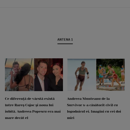
ANTENA 1
Ce diferență de vârstă există
Andreea Munteanu de la
între Rareș Cojoc și noua lui
Survivor s-a căsătorit civil cu
iubită. Andreea Popescu era mai
logodnicul ei. Imagini cu cei doi
mare decât el
miri