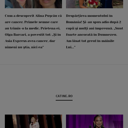
Cum a descoperit Alina Pușcău că
Despărțirea momentului în
are cancer. Primele semne care
România! Și-au spus adio după 2
au trimis-o la medic. Prietena ei,
copii și mulți ani împreună. „Sunt
Olga Barcari, a povestit tot: „Și în
foarte ancorată în Dumnezeu.
Asia Express avea cancer, dar
Am lăsat tot greul în mâinile
nimeni nu știa, nici ea”
Lui...”
CATINE.RO