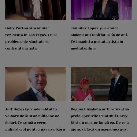
Dolly Parton și-a anulat
Jennifer Lopez și-a etalat
rezidența în Las Vegas. Cu ce
abdomenul tonifiat la 56 de ani.
probleme de sănătate se
Ce imagini a postat artista în
confruntă artista
mediul online
Jeff Bezos își vinde iahtul în
Regina Elisabeta ar fi refuzat să
valoare de 500 de milioane de
preia apelurile Prințului Harry
dolari. Ce sumă a cerut
fără un martor lângă ea. De ce a
miliardarul pentru nava sa, Koru
ajuns să facă un asemenea gest