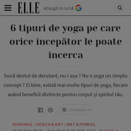
Adaugă ca sursă
6 tipuri de yoga pe care
orice începător le poate
încerca
Sună destul de derutant, nu-i așa ? Nu e yoga un simplu
concept ? Ei bine, există mai multe tipuri de yoga, fiecare
având beneficii distincte pentru corpul și spiritul tău.
Urmărește-ne
HOMEPAGE
/
HEALTH & DIET
/
DIET & FITNESS
,
19.04.2019, 08:35
. Actualizat 25.04.2019, 16:41,
de
ELLE.ro