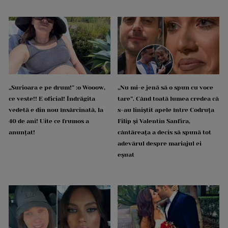
„Surioara e pe drum!” :o Wooow,
„Nu mi-e jenă să o spun cu voce
ce veste!! E oficial! Îndrăgita
tare”. Când toată lumea credea că
vedetă e din nou însărcinată, la
s-au liniștit apele între Codruța
40 de ani! Uite ce frumos a
Filip și Valentin Sanfira,
anunțat!
cântăreața a decis să spună tot
adevărul despre mariajul ei
eșuat