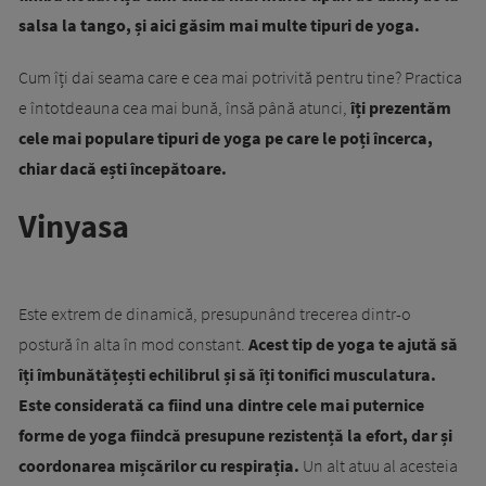
salsa la tango, și aici găsim mai multe tipuri de yoga.
Cum îți dai seama care e cea mai potrivită pentru tine? Practica
e întotdeauna cea mai bună, însă până atunci,
îți prezentăm
cele mai populare tipuri de yoga pe care le poți încerca,
chiar dacă ești începătoare.
Vinyasa
Este extrem de dinamică, presupunând trecerea dintr-o
postură în alta în mod constant.
Acest tip de yoga te ajută să
îți îmbunătățești echilibrul și să îți tonifici musculatura.
Este considerată ca fiind una dintre cele mai puternice
forme de yoga fiindcă presupune rezistență la efort, dar și
coordonarea mișcărilor cu respirația.
Un alt atuu al acesteia