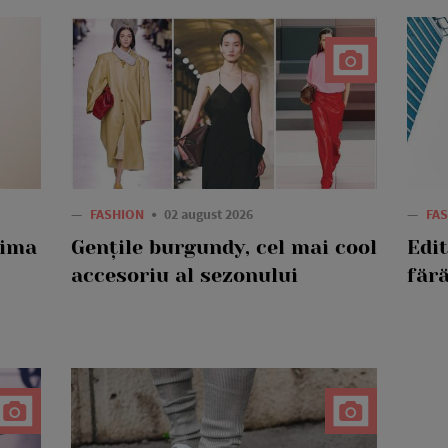
—
FASHION
02 august 2026
—
FA
rima
Gențile burgundy, cel mai cool
Edi
accesoriu al sezonului
fără