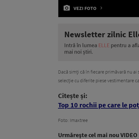
VEZI FOTO
Newsletter zilnic Ell
Intră în lumea
ELLE
pentru a afl
mai noi știri.
Dacă simți că în fiecare primăvară nu ai 
selecție cu diferite piese vestimentare ca
Citește și:
Top 10 rochii pe care le po
Foto: Imaxtree
Urmăreşte cel mai nou VIDEO i