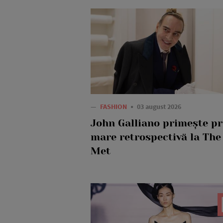
—
FASHION
03 august 2026
John Galliano primește p
mare retrospectivă la The
Met