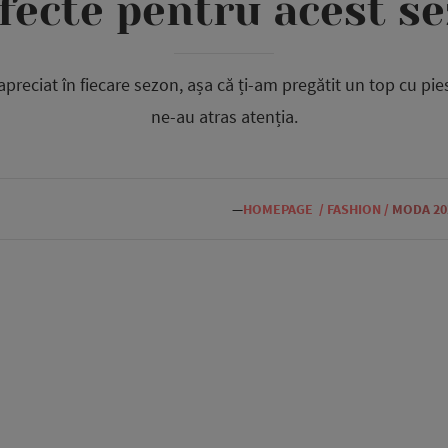
fecte pentru acest s
apreciat în fiecare sezon, așa că ți-am pregătit un top cu pi
ne-au atras atenția.
—
HOMEPAGE
/
FASHION
/
MODA 20