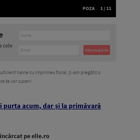
POZA
1 / 11
e
a cele
suficient haine cu imprimeu floral, ți-am pregătit o
re te vor cuceri!
ți purta acum, dar și la primăvară
ncărcat pe elle.ro