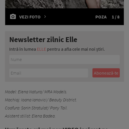
VEZI FOTO
POZA
1 / 8
Newsletter zilnic Elle
Intră în lumea
ELLE
pentru a afla cele mai noi știri.
Model: Elena Natura/ MRA Models.
Machiaj: Ioana Ianovici/ Beauty District.
Coafura: Sorin Stratulat/ Pony Tail.
Asistent stilist: Elena Badea.