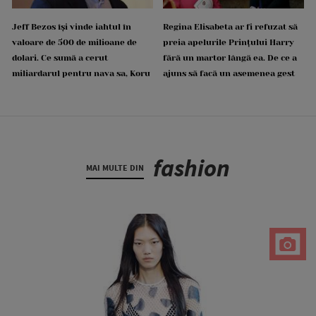
Jeff Bezos își vinde iahtul în
Regina Elisabeta ar fi refuzat să
valoare de 500 de milioane de
preia apelurile Prințului Harry
dolari. Ce sumă a cerut
fără un martor lângă ea. De ce a
miliardarul pentru nava sa, Koru
ajuns să facă un asemenea gest
fashion
MAI MULTE DIN