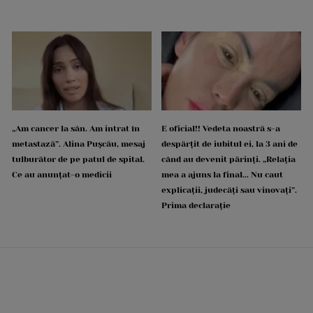
„Am cancer la sân. Am intrat în
E oficial!! Vedeta noastră s-a
metastază”. Alina Pușcău, mesaj
despărțit de iubitul ei, la 3 ani de
tulburător de pe patul de spital.
când au devenit părinți. „Relația
Ce au anunțat-o medicii
mea a ajuns la final... Nu caut
explicații, judecăți sau vinovați”.
Prima declarație