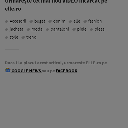
Urmăreşte cel mai nou VIDEO incărcat pe
elle.ro
Accesorii
buget
denim
elle
fashion
jacheta
moda
pantaloni
piele
piesa
style
trend
Daca ti-a placut acest articol, urmareste ELLE.ro pe
GOOGLE NEWS
sau pe
FACEBOOK