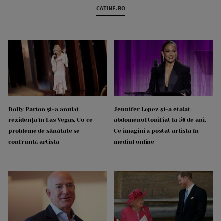
CATINE.RO
Dolly Parton și-a anulat
Jennifer Lopez și-a etalat
rezidența în Las Vegas. Cu ce
abdomenul tonifiat la 56 de ani.
probleme de sănătate se
Ce imagini a postat artista în
confruntă artista
mediul online