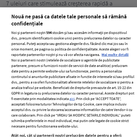
țe
7 uleiuri care stimulează creșterea rapidă a
Ce
părului
de
Nouă ne pasă ca datele tale personale să rămână
confidențiale
Noi și partenerii noștri
594
stocăm și/sau accesăm informații pe dispozitivul
dvs., precum identificatorii cookie unici pentru prelucrarea datelor cu caracter
personal. Puteți accepta sau gestiona alegerile dvs. făcând clic mai jos sau în
orice moment, pe pagina cu politica de confidențialitate. Aceste alegeri vor fi
raportate partenerilor noștri și nu vă vor afecta navigarea.
Mai multe detalii
Noi si partenerii nostri (retelele de socializare si agentiile de publicitate
partenere, precum si furnizorii nostri de servicii de date analitice) prelucram
ELLE Style Awards
Termeni si conditii
date pentru a permite website-ului sa functioneze, pentru a personaliza
2024
continutul si anunturile publicitare afisate in functie de interesele si/sau profilul
Politica de
dvs., pentru a va oferi functionalitati aferente retelelor de socializare si pentru a
Despre ELLE
confidențialitate
analiza traficul pe website. Beneficiati de drepturile prevazute de art. 15-22 din
Romania
GDPR in legatura cu prelucrarea datelor cu caracter personal. Aceste drepturi pot
Politica de cookies
fi exercitate prin modalitatea indicata
aici
. Prin click pe “ACCEPT TOATE”,
Contact
Publicitate
acceptati folosirea tuturor Tehnologiilor de tip Cookie, care implica inclusiv
acceptul dvs. cu privire la stocarea/accesarea informatiilor de catre Vendor-ii cu
Abonamente
care colaboram. Prin click pe “VREAU SA MODIFIC SETARILE INDIVIDUAL” puteti
schimba preferintele in mod individual, mai putin cele legate de cookie strict
necesare pentru functionarea website-ului.
Stiri
Libertatea pentru
Atât noi, cât și partenerii noștri prelucrăm datele pentru a oferi: