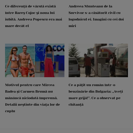
Ce diferență de vârstă există
Andreea Munteanu de la
între Rareș Cojoc și noua lui
Survivor s-a căsătorit civil cu
iubită. Andreea Popescu era mai
logodnicul ei. Imagini cu cei doi
mare decât el
miri
Motivul pentru care Mircea
Ce a pățit un român într-o
Badea și Carmen Brumă nu
benzinărie din Bulgaria: „Aveți
mănâncă niciodată împreună.
mare grijă!”. Ce a observat pe
Detalii neștiute din viața lor de
chitanță
cuplu