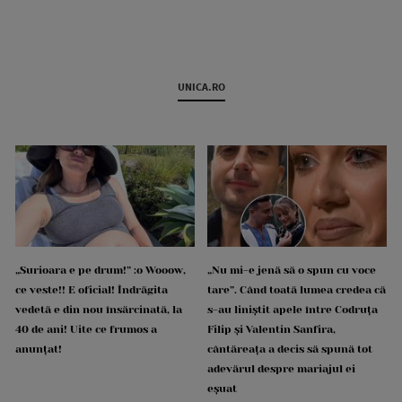
UNICA.RO
„Surioara e pe drum!” :o Wooow,
„Nu mi-e jenă să o spun cu voce
ce veste!! E oficial! Îndrăgita
tare”. Când toată lumea credea că
vedetă e din nou însărcinată, la
s-au liniștit apele între Codruța
40 de ani! Uite ce frumos a
Filip și Valentin Sanfira,
anunțat!
cântăreața a decis să spună tot
adevărul despre mariajul ei
eșuat