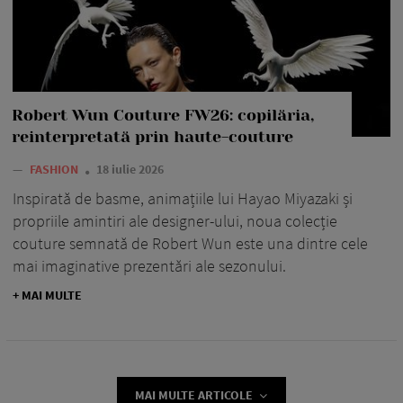
Robert Wun Couture FW26: copilăria,
reinterpretată prin haute-couture
—
FASHION
18 iulie 2026
Inspirată de basme, animațiile lui Hayao Miyazaki și
propriile amintiri ale designer-ului, noua colecție
couture semnată de Robert Wun este una dintre cele
mai imaginative prezentări ale sezonului.
+ MAI MULTE
MAI MULTE ARTICOLE