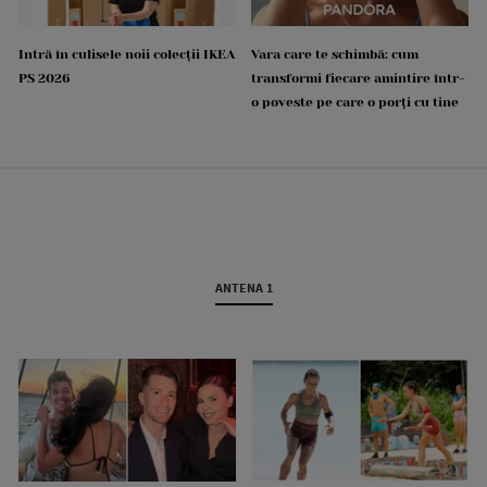
Intră în culisele noii colecții IKEA
Vara care te schimbă: cum
PS 2026
transformi fiecare amintire într-
o poveste pe care o porți cu tine
ANTENA 1