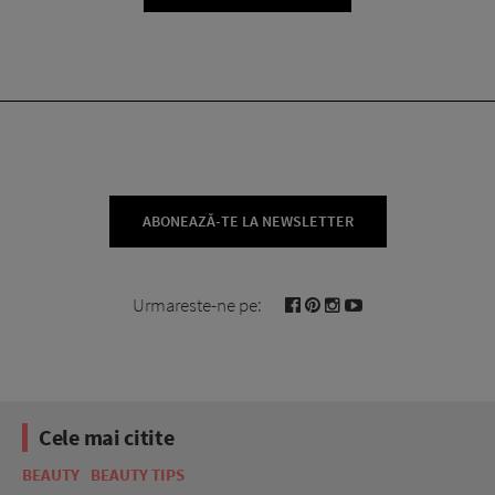
ABONEAZĂ-TE LA NEWSLETTER
Urmareste-ne pe:
Cele mai citite
BEAUTY
BEAUTY TIPS
BE