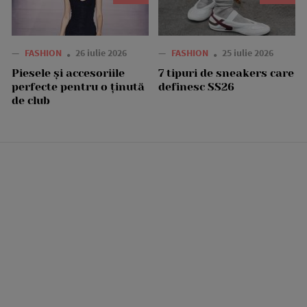
—
FASHION
26 iulie 2026
—
FASHION
25 iulie 2026
Piesele și accesoriile
7 tipuri de sneakers care
perfecte pentru o ținută
definesc SS26
de club