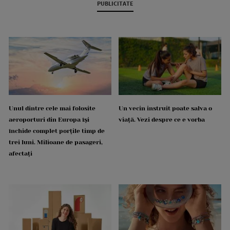
PUBLICITATE
Unul dintre cele mai folosite
Un vecin instruit poate salva o
aeroporturi din Europa își
viață. Vezi despre ce e vorba
închide complet porțile timp de
trei luni. Milioane de pasageri,
afectați