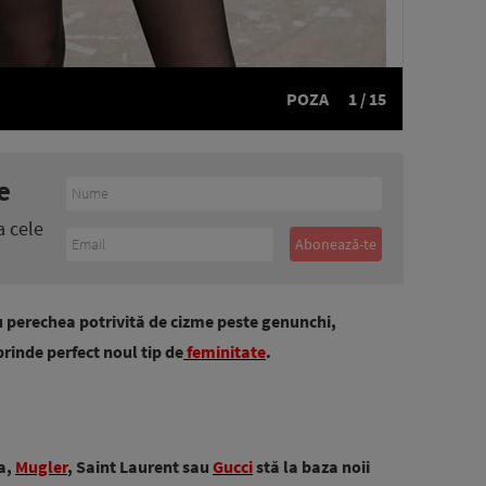
POZA
1 / 15
e
a cele
 perechea potrivită de cizme peste genunchi,
inde perfect noul tip de
feminitate
.
ea,
Mugler
, Saint Laurent sau
Gucci
stă la baza noii