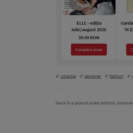
ELLE - ediția
Garda 
iulie/august 2026
76 (
39.99 RON
Cumpără acum
C
colectie
designer
fashion
Daca ti-a placut acest articol, urmare