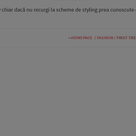
xy chiar dacă nu recurgi la scheme de styling prea cunoscute &
—
HOMEPAGE
/
FASHION
/
FIRST TR