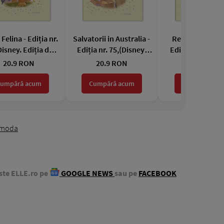
Felina - Ediția nr.
Salvatorii in Australia -
Regatul de Ghe
Disney. Ediția de
Ediția nr. 75,(Disney.
Ediția nr. 74,(Di
platină)
Ediția de platină)
Ediția de plati
20.9 RON
20.9 RON
20.9 RON
umpără acum
Cumpără acum
Cumpără acu
moda
ste ELLE.ro pe
GOOGLE NEWS
sau pe
FACEBOOK