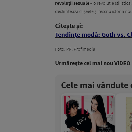
revoluții sexuale
– o revoluție stilistică
desființează clișeele și rescriu istoria no
Citește și:
Tendințe modă: Goth vs. C
Foto: PR, Profimedia
Urmăreşte cel mai nou VIDEO i
Cele mai vândute c