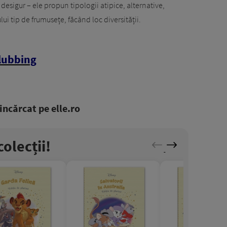
, desigur – ele propun tipologii atipice, alternative,
ului tip de frumusețe, făcând loc diversității.
lubbing
ncărcat pe elle.ro
olecții!