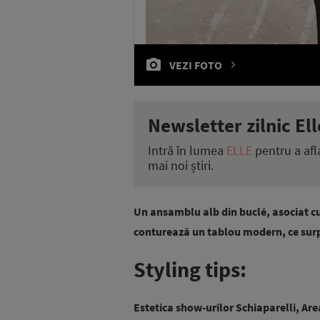
VEZI FOTO
Newsletter zilnic Ell
Intră în lumea
ELLE
pentru a afl
mai noi știri.
Un ansamblu alb din buclé, asociat cu
conturează un tablou modern, ce surpr
Styling tips:
Estetica show-urilor Schiaparelli, Ar