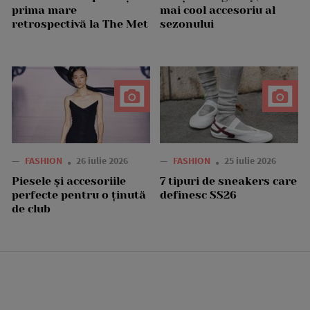
prima mare
mai cool accesoriu al
retrospectivă la The Met
sezonului
—
FASHION
26 iulie 2026
—
FASHION
25 iulie 2026
Piesele și accesoriile
7 tipuri de sneakers care
perfecte pentru o ținută
definesc SS26
de club