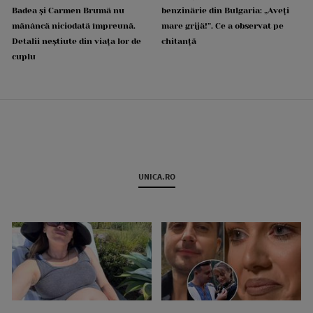
Badea și Carmen Brumă nu
benzinărie din Bulgaria: „Aveți
mănâncă niciodată împreună.
mare grijă!”. Ce a observat pe
Detalii neștiute din viața lor de
chitanță
cuplu
UNICA.RO