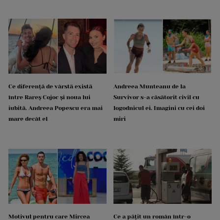
Ce diferență de vârstă există
Andreea Munteanu de la
între Rareș Cojoc și noua lui
Survivor s-a căsătorit civil cu
iubită. Andreea Popescu era mai
logodnicul ei. Imagini cu cei doi
mare decât el
miri
Motivul pentru care Mircea
Ce a pățit un român într-o