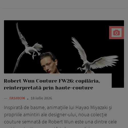
Robert Wun Couture FW26: copilăria,
reinterpretată prin haute-couture
—
FASHION
18 iulie 2026
Inspirată de basme, animațiile lui Hayao Miyazaki și
propriile amintiri ale designer-ului, noua colecție
couture semnată de Robert Wun este una dintre cele