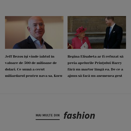
Jeff Bezos își vinde iahtul în
Regina Elisabeta ar fi refuzat să
valoare de 500 de milioane de
preia apelurile Prințului Harry
dolari. Ce sumă a cerut
fără un martor lângă ea. De ce a
miliardarul pentru nava sa, Koru
ajuns să facă un asemenea gest
fashion
MAI MULTE DIN