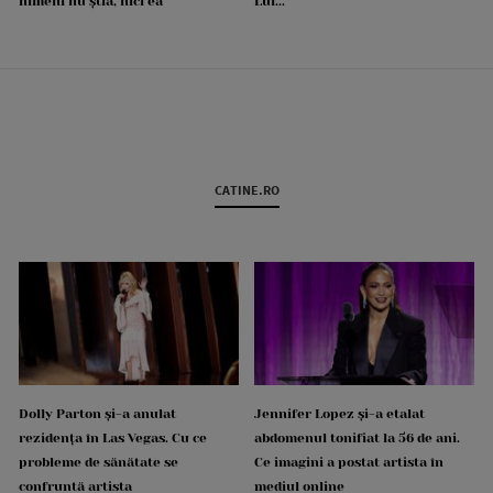
nimeni nu știa, nici ea”
Lui...”
CATINE.RO
Dolly Parton și-a anulat
Jennifer Lopez și-a etalat
rezidența în Las Vegas. Cu ce
abdomenul tonifiat la 56 de ani.
probleme de sănătate se
Ce imagini a postat artista în
confruntă artista
mediul online