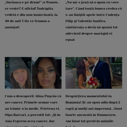
„Surioara e pe drum!” :o Wooow,
„Nu mi-e jenă să o spun cu voce
ce veste!! E oficial! Îndrăgita
tare”. Când toată lumea credea că
vedetă e din nou însărcinată, la
s-au liniștit apele între Codruța
40 de ani! Uite ce frumos a
Filip și Valentin Sanfira,
anunțat!
cântăreața a decis să spună tot
adevărul despre mariajul ei
eșuat
Cum a descoperit Alina Pușcău că
Despărțirea momentului în
are cancer. Primele semne care
România! Și-au spus adio după 2
au trimis-o la medic. Prietena ei,
copii și mulți ani împreună. „Sunt
Olga Barcari, a povestit tot: „Și în
foarte ancorată în Dumnezeu.
Asia Express avea cancer, dar
Am lăsat tot greul în mâinile