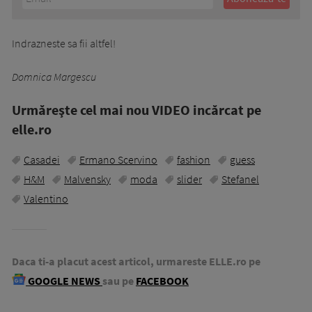
Indrazneste sa fii altfel!
Domnica Margescu
Urmăreşte cel mai nou VIDEO incărcat pe
elle.ro
Casadei
Ermano Scervino
fashion
guess
H&M
Malvensky
moda
slider
Stefanel
Valentino
Daca ti-a placut acest articol, urmareste ELLE.ro pe
GOOGLE NEWS
sau pe
FACEBOOK