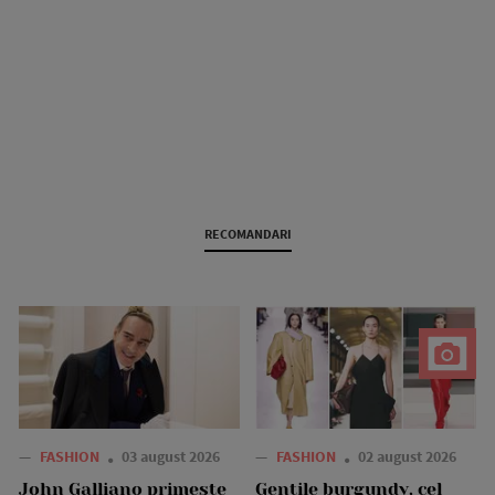
RECOMANDARI
—
FASHION
03 august 2026
—
FASHION
02 august 2026
John Galliano primește
Gențile burgundy, cel