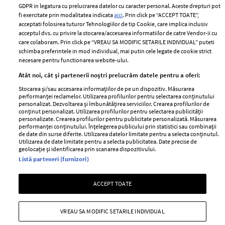
Romania
GDPR in legatura cu prelucrarea datelor cu caracter personal. Aceste drepturi pot
Politica de cookies
fi exercitate prin modalitatea indicata
aici
. Prin click pe “ACCEPT TOATE”,
Contact
Publicitate
acceptati folosirea tuturor Tehnologiilor de tip Cookie, care implica inclusiv
acceptul dvs. cu privire la stocarea/accesarea informatiilor de catre Vendor-ii cu
Abonamente
care colaboram. Prin click pe “VREAU SA MODIFIC SETARILE INDIVIDUAL” puteti
schimba preferintele in mod individual, mai putin cele legate de cookie strict
necesare pentru functionarea website-ului.
Stiri
Libertatea pentru
Atât noi, cât și partenerii noștri prelucrăm datele pentru a oferi:
femei
GSP
Stocarea și/sau accesarea informațiilor de pe un dispozitiv. Măsurarea
Viva
performanței reclamelor. Utilizarea profilurilor pentru selectarea conținutului
Unica
personalizat. Dezvoltarea și îmbunătățirea serviciilor. Crearea profilurilor de
Avantaje
conținut personalizat. Utilizarea profilurilor pentru selectarea publicității
Baby
personalizate. Crearea profilurilor pentru publicitate personalizată. Măsurarea
Retete practice
performanței conținutului. Înțelegerea publicului prin statistici sau combinații
Retete
de date din surse diferite. Utilizarea datelor limitate pentru a selecta conținutul.
Utilizarea de date limitate pentru a selecta publicitatea. Date precise de
geolocație și identificarea prin scanarea dispozitivului.
Pariază responsabil! Decizia ONJN nr. 821/25.09.2025.
Listă parteneri (furnizori)
Jocurile de noroc sunt interzise minorilor.
ACCEPT TOATE
Copyright © 2026 Ringier Romania SRL
VREAU SA MODIFIC SETARILE INDIVIDUAL