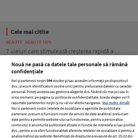
Cele mai citite
BEAUTY
BEAUTY TIPS
BE
țe
7 uleiuri care stimulează creșterea rapidă a
Ce
părului
de
Nouă ne pasă ca datele tale personale să rămână
confidențiale
Noi și partenerii noștri
594
stocăm și/sau accesăm informații pe dispozitivul
dvs., precum identificatorii cookie unici pentru prelucrarea datelor cu caracter
personal. Puteți accepta sau gestiona alegerile dvs. făcând clic mai jos sau în
orice moment, pe pagina cu politica de confidențialitate. Aceste alegeri vor fi
raportate partenerilor noștri și nu vă vor afecta navigarea.
Mai multe detalii
Noi si partenerii nostri (retelele de socializare si agentiile de publicitate
partenere, precum si furnizorii nostri de servicii de date analitice) prelucram
ELLE Style Awards
Termeni si conditii
date pentru a permite website-ului sa functioneze, pentru a personaliza
2024
continutul si anunturile publicitare afisate in functie de interesele si/sau profilul
Politica de
dvs., pentru a va oferi functionalitati aferente retelelor de socializare si pentru a
Despre ELLE
confidențialitate
analiza traficul pe website. Beneficiati de drepturile prevazute de art. 15-22 din