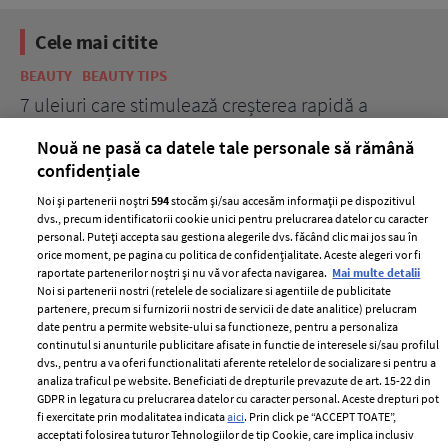
Cele mai citite
BEAUTY
BEAUTY TIPS
BE
țe
7 uleiuri care stimulează creșterea rapidă a
Ce
părului
de
Nouă ne pasă ca datele tale personale să rămână
confidențiale
Noi și partenerii noștri
594
stocăm și/sau accesăm informații pe dispozitivul
dvs., precum identificatorii cookie unici pentru prelucrarea datelor cu caracter
personal. Puteți accepta sau gestiona alegerile dvs. făcând clic mai jos sau în
orice moment, pe pagina cu politica de confidențialitate. Aceste alegeri vor fi
raportate partenerilor noștri și nu vă vor afecta navigarea.
Mai multe detalii
Noi si partenerii nostri (retelele de socializare si agentiile de publicitate
partenere, precum si furnizorii nostri de servicii de date analitice) prelucram
ELLE Style Awards
Termeni si conditii
date pentru a permite website-ului sa functioneze, pentru a personaliza
2024
continutul si anunturile publicitare afisate in functie de interesele si/sau profilul
Politica de
dvs., pentru a va oferi functionalitati aferente retelelor de socializare si pentru a
Despre ELLE
confidențialitate
analiza traficul pe website. Beneficiati de drepturile prevazute de art. 15-22 din
Romania
GDPR in legatura cu prelucrarea datelor cu caracter personal. Aceste drepturi pot
Politica de cookies
fi exercitate prin modalitatea indicata
aici
. Prin click pe “ACCEPT TOATE”,
Contact
Publicitate
acceptati folosirea tuturor Tehnologiilor de tip Cookie, care implica inclusiv