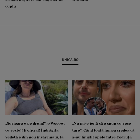
cuplu
UNICA.RO
„Surioara e pe drum!” :o Wooow,
„Nu mi-e jenă să o spun cu voce
ce veste!! E oficial! Îndrăgita
tare”. Când toată lumea credea că
vedetă e din nou însărcinată, la
s-au liniștit apele între Codruța