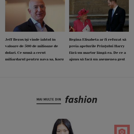
Jeff Bezos își vinde iahtul în
Regina Elisabeta ar fi refuzat să
valoare de 500 de milioane de
preia apelurile Prințului Harry
dolari. Ce sumă a cerut
fără un martor lângă ea. De ce a
miliardarul pentru nava sa, Koru
ajuns să facă un asemenea gest
fashion
MAI MULTE DIN