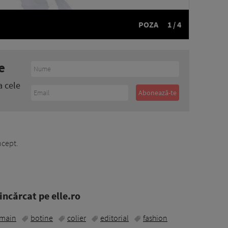
POZA
1 / 4
e
a cele
cept.
ncărcat pe elle.ro
lmain
botine
colier
editorial
fashion