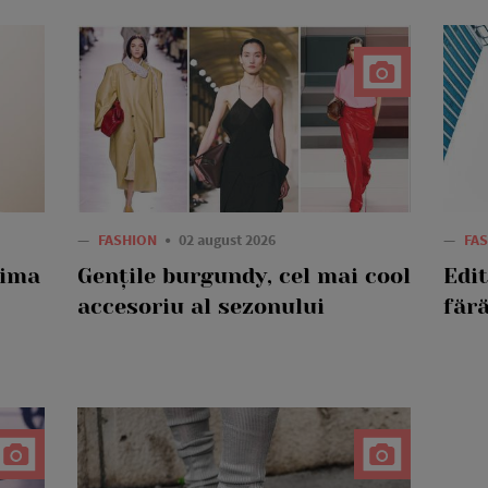
—
FASHION
02 august 2026
—
FA
rima
Gențile burgundy, cel mai cool
Edi
accesoriu al sezonului
fără