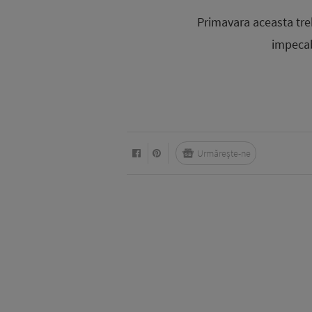
Primavara aceasta treb
impecabi
Urmărește-ne