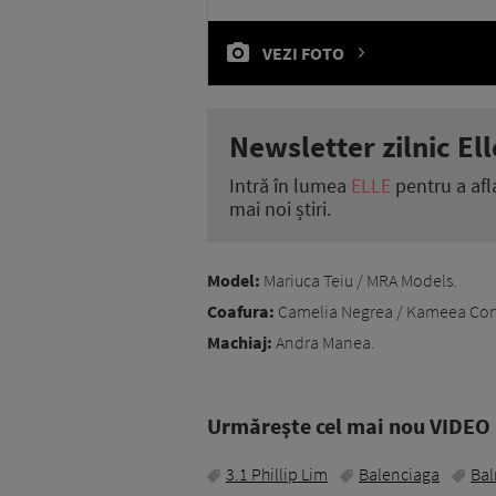
VEZI FOTO
Newsletter zilnic Ell
Intră în lumea
ELLE
pentru a afl
mai noi știri.
Model:
Mariuca Teiu / MRA Models.
Coafura:
Camelia Negrea / Kameea Con
Machiaj:
Andra Manea.
Urmăreşte cel mai nou VIDEO i
3.1 Phillip Lim
Balenciaga
Ba