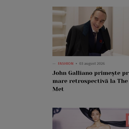
—
FASHION
03 august 2026
John Galliano primește p
mare retrospectivă la The
Met