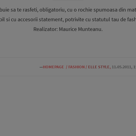
uie sa te rasfeti, obligatoriu, cu o rochie spumoasa din mat
l si cu accesorii statement, potrivite cu statutul tau de fas
Realizator: Maurice Munteanu.
—
HOMEPAGE
/
FASHION
/
ELLE STYLE
,
11.05.2011, 1