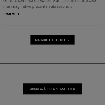
couture semnată de Robert Wun este una dintre cele
mai imaginative prezentări ale sezonului.
+ MAI MULTE
MAI MULTE ARTICOLE
ABONEAZĂ-TE LA NEWSLETTER