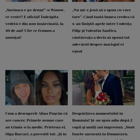
„Surioara e pe drum!” :o Wooow,
„Nu mi-e jenă să o spun cu voce
ce veste!! E oficial! Îndrăgita
tare”. Când toată lumea credea că
vedetă e din nou însărcinată, la
s-au liniștit apele între Codruța
40 de ani! Uite ce frumos a
Filip și Valentin Sanfira,
anunțat!
cântăreața a decis să spună tot
adevărul despre mariajul ei
eșuat
Cum a descoperit Alina Pușcău că
Despărțirea momentului în
are cancer. Primele semne care
România! Și-au spus adio după 2
au trimis-o la medic. Prietena ei,
copii și mulți ani împreună. „Sunt
Olga Barcari, a povestit tot: „Și în
foarte ancorată în Dumnezeu.