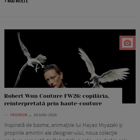
+ MAI MULTE
Robert Wun Couture FW26: copilăria,
reinterpretată prin haute-couture
—
FASHION
18 iulie 2026
Inspirată de basme, animațiile lui Hayao Miyazaki și
propriile amintiri ale designer-ului, noua colecție