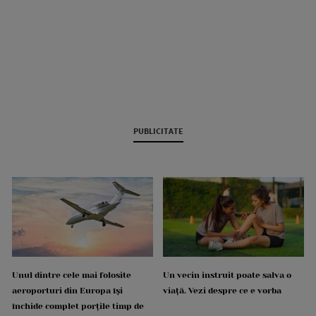
PUBLICITATE
Unul dintre cele mai folosite
Un vecin instruit poate salva o
aeroporturi din Europa își
viață. Vezi despre ce e vorba
închide complet porțile timp de