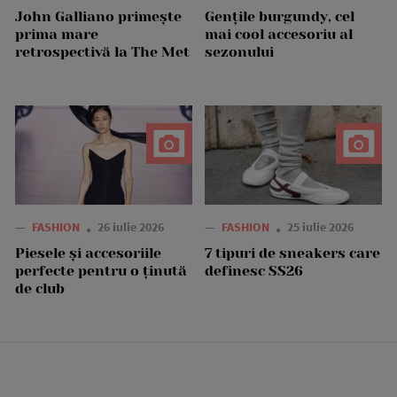
John Galliano primește
Gențile burgundy, cel
prima mare
mai cool accesoriu al
retrospectivă la The Met
sezonului
—
FASHION
26 iulie 2026
—
FASHION
25 iulie 2026
Piesele și accesoriile
7 tipuri de sneakers care
perfecte pentru o ținută
definesc SS26
de club