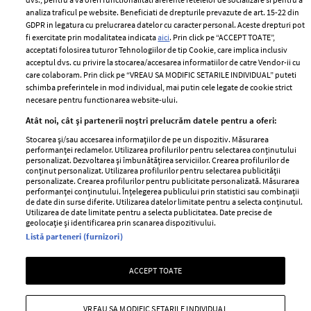
Despre ELLE
confidențialitate
analiza traficul pe website. Beneficiati de drepturile prevazute de art. 15-22 din
Romania
GDPR in legatura cu prelucrarea datelor cu caracter personal. Aceste drepturi pot
Politica de cookies
fi exercitate prin modalitatea indicata
aici
. Prin click pe “ACCEPT TOATE”,
Contact
Publicitate
acceptati folosirea tuturor Tehnologiilor de tip Cookie, care implica inclusiv
acceptul dvs. cu privire la stocarea/accesarea informatiilor de catre Vendor-ii cu
Abonamente
care colaboram. Prin click pe “VREAU SA MODIFIC SETARILE INDIVIDUAL” puteti
schimba preferintele in mod individual, mai putin cele legate de cookie strict
necesare pentru functionarea website-ului.
Stiri
Libertatea pentru
Atât noi, cât și partenerii noștri prelucrăm datele pentru a oferi:
femei
GSP
Stocarea și/sau accesarea informațiilor de pe un dispozitiv. Măsurarea
Viva
performanței reclamelor. Utilizarea profilurilor pentru selectarea conținutului
Unica
personalizat. Dezvoltarea și îmbunătățirea serviciilor. Crearea profilurilor de
Avantaje
conținut personalizat. Utilizarea profilurilor pentru selectarea publicității
Baby
personalizate. Crearea profilurilor pentru publicitate personalizată. Măsurarea
Retete practice
performanței conținutului. Înțelegerea publicului prin statistici sau combinații
Retete
de date din surse diferite. Utilizarea datelor limitate pentru a selecta conținutul.
Utilizarea de date limitate pentru a selecta publicitatea. Date precise de
geolocație și identificarea prin scanarea dispozitivului.
Pariază responsabil! Decizia ONJN nr. 821/25.09.2025.
Listă parteneri (furnizori)
Jocurile de noroc sunt interzise minorilor.
ACCEPT TOATE
Copyright © 2026 Ringier Romania SRL
VREAU SA MODIFIC SETARILE INDIVIDUAL