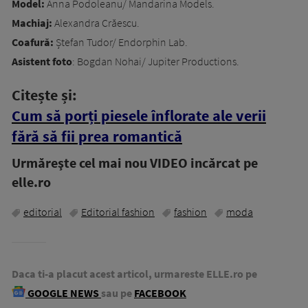
Model:
Anna Podoleanu/ Mandarina Models.
Machiaj:
Alexandra Crăescu.
Coafură:
Ștefan Tudor/ Endorphin Lab.
Asistent foto
: Bogdan Nohai/ Jupiter Productions.
Citește și:
Cum să porți piesele înflorate ale verii
fără să fii prea romantică
Urmăreşte cel mai nou VIDEO incărcat pe
elle.ro
editorial
Editorial fashion
fashion
moda
Daca ti-a placut acest articol, urmareste ELLE.ro pe
GOOGLE NEWS
sau pe
FACEBOOK