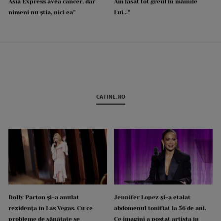
Asia Express avea cancer, dar
Am lăsat tot greul în mâinile
nimeni nu știa, nici ea”
Lui...”
CATINE.RO
Dolly Parton și-a anulat
Jennifer Lopez și-a etalat
rezidența în Las Vegas. Cu ce
abdomenul tonifiat la 56 de ani.
probleme de sănătate se
Ce imagini a postat artista în