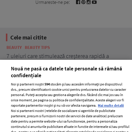
Urmareste-ne pe:
Cele mai citite
BEAUTY
BEAUTY TIPS
BE
țe
7 uleiuri care stimulează creșterea rapidă a
Ce
părului
de
Nouă ne pasă ca datele tale personale să rămână
confidențiale
Noi și partenerii noștri
594
stocăm și/sau accesăm informații pe dispozitivul
dvs., precum identificatorii cookie unici pentru prelucrarea datelor cu caracter
personal. Puteți accepta sau gestiona alegerile dvs. făcând clic mai jos sau în
orice moment, pe pagina cu politica de confidențialitate. Aceste alegeri vor fi
raportate partenerilor noștri și nu vă vor afecta navigarea.
Mai multe detalii
Noi si partenerii nostri (retelele de socializare si agentiile de publicitate
partenere, precum si furnizorii nostri de servicii de date analitice) prelucram
ELLE Style Awards
Termeni si conditii
date pentru a permite website-ului sa functioneze, pentru a personaliza
2024
continutul si anunturile publicitare afisate in functie de interesele si/sau profilul
Politica de
dvs., pentru a va oferi functionalitati aferente retelelor de socializare si pentru a