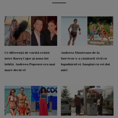
Ce diferență de vârstă există
Andreea Munteanu de la
între Rareș Cojoc și noua lui
Survivor s-a căsătorit civil cu
iubită. Andreea Popescu era mai
logodnicul ei. Imagini cu cei doi
mare decât el
miri