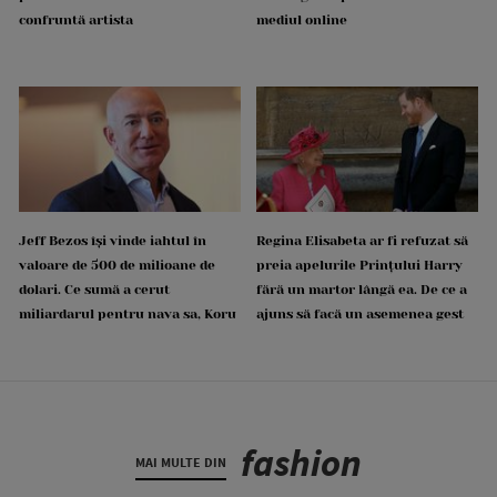
confruntă artista
mediul online
Jeff Bezos își vinde iahtul în
Regina Elisabeta ar fi refuzat să
valoare de 500 de milioane de
preia apelurile Prințului Harry
dolari. Ce sumă a cerut
fără un martor lângă ea. De ce a
miliardarul pentru nava sa, Koru
ajuns să facă un asemenea gest
fashion
MAI MULTE DIN