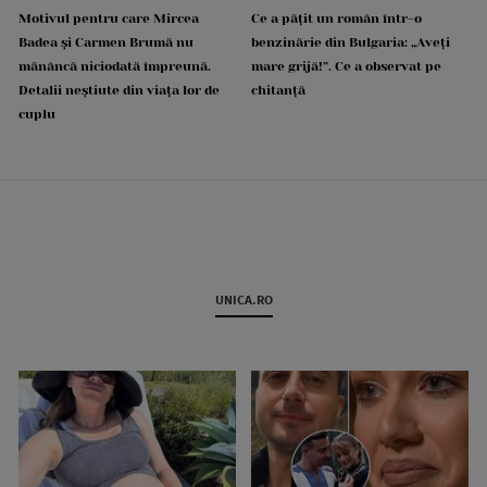
Motivul pentru care Mircea
Ce a pățit un român într-o
Badea și Carmen Brumă nu
benzinărie din Bulgaria: „Aveți
mănâncă niciodată împreună.
mare grijă!”. Ce a observat pe
Detalii neștiute din viața lor de
chitanță
cuplu
UNICA.RO