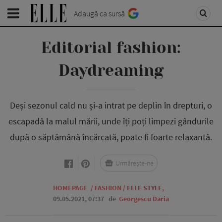
Adaugă ca sursă
Editorial fashion:
Daydreaming
Deși sezonul cald nu și-a intrat pe deplin în drepturi, o
escapadă la malul mării, unde îți poți limpezi gândurile
după o săptămână încărcată, poate fi foarte relaxantă.
Urmărește-ne
HOMEPAGE
/
FASHION
/
ELLE STYLE
,
09.05.2021, 07:37
de
Georgescu Daria