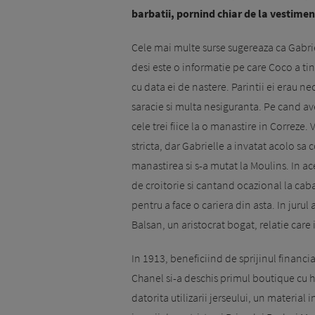
barbatii, pornind chiar de la vestimen
Cele mai multe surse sugereaza ca Gabri
desi este o informatie pe care Coco a tin
cu data ei de nastere. Parintii ei erau ne
saracie si multa nesiguranta. Pe cand ave
cele trei fiice la o manastire in Correze
stricta, dar Gabrielle a invatat acolo sa 
manastirea si s-a mutat la Moulins. In ac
de croitorie si cantand ocazional la caba
pentru a face o cariera din asta. In juru
Balsan, un aristocrat bogat, relatie care i
In 1913, beneficiind de sprijinul financi
Chanel si-a deschis primul boutique cu h
datorita utilizarii jerseului, un material