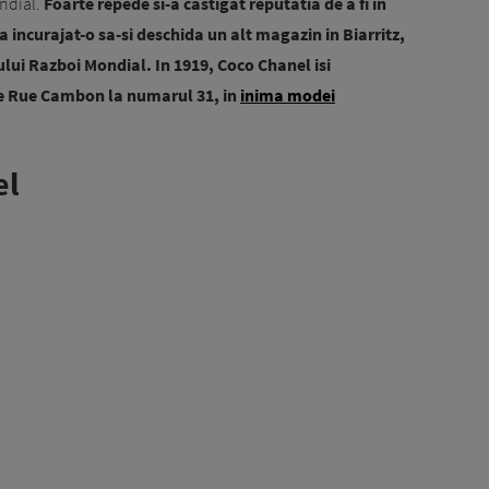
ndial.
Foarte repede si-a castigat reputatia de a fi in
a incurajat-o sa-si deschida un alt magazin in Biarritz,
mului Razboi Mondial. In 1919, Coco Chanel isi
pe Rue Cambon la numarul 31, in
inima modei
el