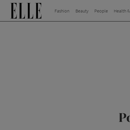
Fashion
Beauty
People
Health &
P