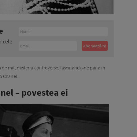
e
a cele
a de mit, mister si controverse, fascinandu-ne pana in
co Chanel.
anel – povestea ei