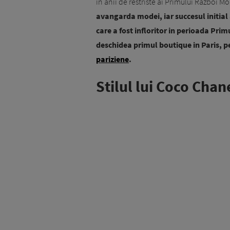
in anii de restriste ai Primului Razboi Mo
avangarda modei, iar succesul initial 
care a fost infloritor in perioada Pri
deschidea primul boutique in Paris, 
pariziene
.
Stilul lui Coco Chan