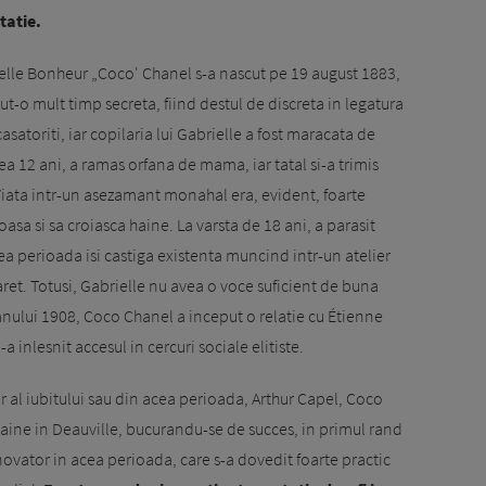
tatie.
elle Bonheur „Coco' Chanel s-a nascut pe 19 august 1883,
ut-o mult timp secreta, fiind destul de discreta in legatura
casatoriti, iar copilaria lui Gabrielle a fost maracata de
a 12 ani, a ramas orfana de mama, iar tatal si-a trimis
. Viata intr-un asezamant monahal era, evident, foarte
coasa si sa croiasca haine. La varsta de 18 ani, a parasit
ea perioada isi castiga existenta muncind intr-un atelier
ret. Totusi, Gabrielle nu avea o voce suficient de buna
l anului 1908, Coco Chanel a inceput o relatie cu Étienne
-a inlesnit accesul in cercuri sociale elitiste.
ar al iubitului sau din acea perioada, Arthur Capel, Coco
aine in Deauville, bucurandu-se de succes, in primul rand
 inovator in acea perioada, care s-a dovedit foarte practic