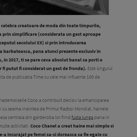
 celebra creatoare de moda din toate timpurile,
 prin simplificare (considerata un gest aproape
ceputul secolului XX) si prin introducerea
la barbateasca, pana atunci prezente exclusiv in
in 2017, ti se pare ceva absolut banal sa porti o
r fi putut fi considerat un gest de fronda).
Este singurul
ita de publicatia Time cu cele mai influente 100 de
 mademoiselle Coco a contribuit decisiv la emanciparea
mai cu seama inaintea de Primul Razboi Mondial, hainele
iesa centrala din garderoba lor fiind
fusta lunga
pana in
ulte activitati.
Coco Chanel a creat haine mai simple si
e-a incurajat pe femei sa-si doreasca sa fie egale cu