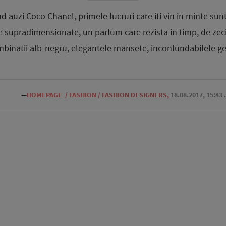
 auzi Coco Chanel, primele lucruri care iti vin in minte sunt:
le supradimensionate, un parfum care rezista in timp, de zeci
binatii alb-negru, elegantele mansete, inconfundabilele ge
—
HOMEPAGE
/
FASHION
/
FASHION DESIGNERS
,
18.08.2017, 15:43