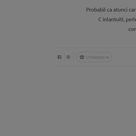
Probabil ca atunci cand
C inlantuiti, per
com
Urmărește-ne