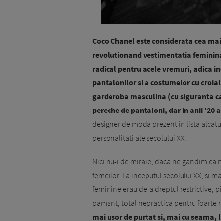
Coco Chanel este considerata cea mai
revolutionand vestimentatia feminina
radical pentru acele vremuri, adica in
pantalonilor si a costumelor cu croia
garderoba masculina (cu siguranta ca, 
pereche de pantaloni, dar in anii ’20 a
designer de moda prezent in lista alcatu
personalitati ale secolului XX.
Nici nu-i de mirare, daca ne gandim ca
femeilor. La inceputul secolului XX, si 
feminine erau de-a dreptul restrictive, p
pamant, total nepractica pentru foarte m
mai usor de purtat si, mai cu seama, l