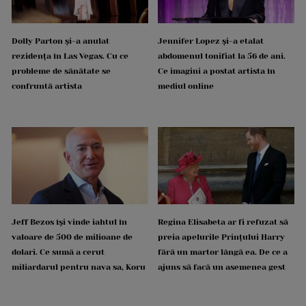
Dolly Parton și-a anulat
Jennifer Lopez și-a etalat
rezidența în Las Vegas. Cu ce
abdomenul tonifiat la 56 de ani.
probleme de sănătate se
Ce imagini a postat artista în
confruntă artista
mediul online
Jeff Bezos își vinde iahtul în
Regina Elisabeta ar fi refuzat să
valoare de 500 de milioane de
preia apelurile Prințului Harry
dolari. Ce sumă a cerut
fără un martor lângă ea. De ce a
miliardarul pentru nava sa, Koru
ajuns să facă un asemenea gest