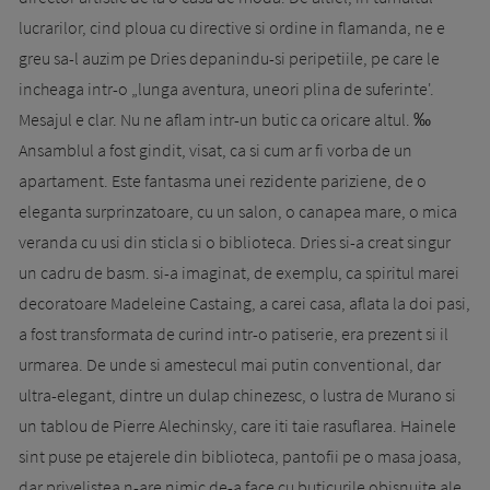
lucrarilor, cind ploua cu directive si ordine in flamanda, ne e
greu sa-l auzim pe Dries depanindu-si peripetiile, pe care le
incheaga intr-o „lunga aventura, uneori plina de suferinte'.
Mesajul e clar. Nu ne aflam intr-un butic ca oricare altul. ‰
Ansamblul a fost gindit, visat, ca si cum ar fi vorba de un
apartament. Este fantasma unei rezidente pariziene, de o
eleganta surprinzatoare, cu un salon, o canapea mare, o mica
veranda cu usi din sticla si o biblioteca. Dries si-a creat singur
un cadru de basm. si-a imaginat, de exemplu, ca spiritul marei
decoratoare Madeleine Castaing, a carei casa, aflata la doi pasi,
a fost transformata de curind intr-o patiserie, era prezent si il
urmarea. De unde si amestecul mai putin conventional, dar
ultra-elegant, dintre un dulap chinezesc, o lustra de Murano si
un tablou de Pierre Alechinsky, care iti taie rasuflarea. Hainele
sint puse pe etajerele din biblioteca, pantofii pe o masa joasa,
dar privelistea n-are nimic de-a face cu buticurile obisnuite ale