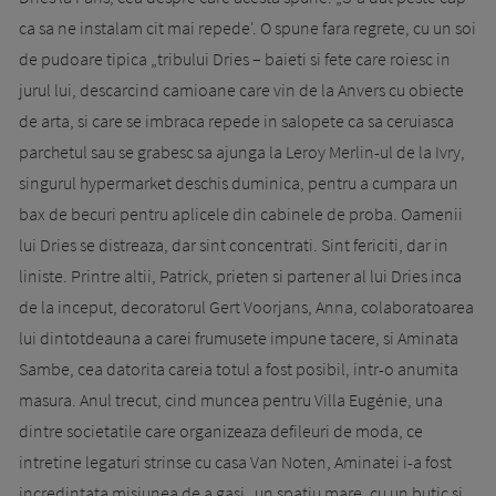
ca sa ne instalam cit mai repede'. O spune fara regrete, cu un soi
de pudoare tipica „tribului Dries – baieti si fete care roiesc in
jurul lui, descarcind ca­mioane care vin de la Anvers cu obiecte
de arta, si care se imbraca repede in salo­pete ca sa ceruiasca
parchetul sau se grabesc sa ajunga la Leroy Merlin-ul de la Ivry,
singurul hypermarket deschis dumi­nica, pentru a cumpara un
bax de becuri pentru aplicele din cabinele de proba. Oamenii
lui Dries se distreaza, dar sint concentrati. Sint fericiti, dar in
liniste. Printre altii, Patrick, prieten si partener al lui Dries inca
de la inceput, de­coratorul Gert Voorjans, Anna, colaboratoarea
lui dintotdeauna a carei frumusete impune tacere, si Aminata
Sambe, cea datorita careia totul a fost posibil, intr-o anumita
masura. Anul trecut, cind muncea pentru Villa Eugénie, una
dintre so­cie­tatile care organizeaza defileuri de moda, ce
intretine legaturi strinse cu casa Van Noten, Aminatei i-a fost
incre­dintata misiunea de a gasi „un spatiu mare, cu un butic si