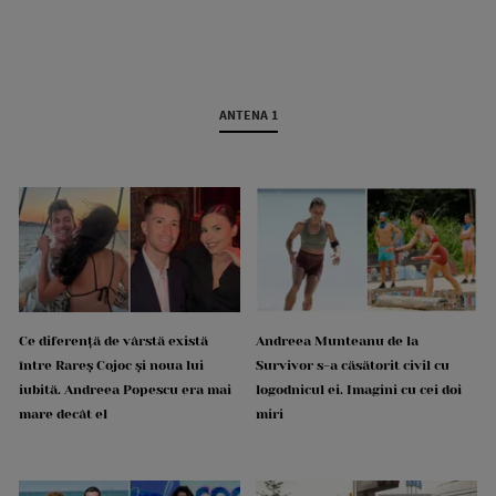
ANTENA 1
Ce diferență de vârstă există
Andreea Munteanu de la
între Rareș Cojoc și noua lui
Survivor s-a căsătorit civil cu
iubită. Andreea Popescu era mai
logodnicul ei. Imagini cu cei doi
mare decât el
miri