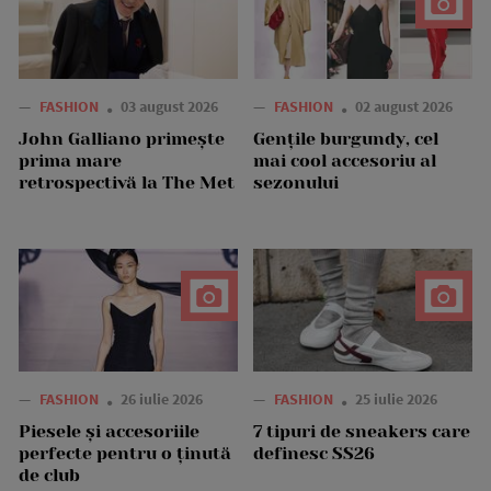
—
FASHION
03 august 2026
—
FASHION
02 august 2026
John Galliano primește
Gențile burgundy, cel
prima mare
mai cool accesoriu al
retrospectivă la The Met
sezonului
—
FASHION
26 iulie 2026
—
FASHION
25 iulie 2026
Piesele și accesoriile
7 tipuri de sneakers care
perfecte pentru o ținută
definesc SS26
de club