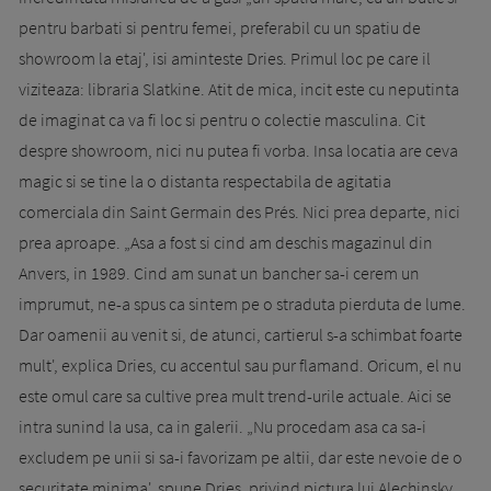
pentru barbati si pentru femei, preferabil cu un spatiu de
showroom la etaj', isi aminteste Dries. Primul loc pe care il
viziteaza: libraria Slatkine. Atit de mica, incit este cu neputinta
de imaginat ca va fi loc si pentru o colectie masculina. Cit
despre showroom, nici nu putea fi vorba. Insa locatia are ceva
magic si se tine la o distanta respectabila de agitatia
comerciala din Saint Germain des Prés. Nici prea departe, nici
prea aproape. „Asa a fost si cind am deschis magazinul din
Anvers, in 1989. Cind am sunat un bancher sa-i cerem un
imprumut, ne-a spus ca sintem pe o straduta pierduta de lume.
Dar oamenii au venit si, de atunci, cartierul s-a schimbat foarte
mult', explica Dries, cu accentul sau pur flamand. Oricum, el nu
este omul care sa cultive prea mult trend-urile actuale. Aici se
intra sunind la usa, ca in galerii. „Nu procedam asa ca sa-i
excludem pe unii si sa-i favorizam pe altii, dar este nevoie de o
securitate minima', spune Dries, privind pictura lui Alechinsky.