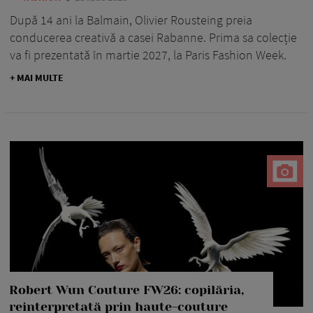
După 14 ani la Balmain, Olivier Rousteing preia
conducerea creativă a casei Rabanne. Prima sa colecție
va fi prezentată în martie 2027, la Paris Fashion Week.
+ MAI MULTE
Robert Wun Couture FW26: copilăria,
reinterpretată prin haute-couture