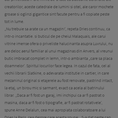
creatorilor, aceste catedrale de lu­mini si otel, ale caror mochete
groase si oglinzi gigantice sint facute pentru a fi copiate peste
tot in lume.
„Nu trebuie sa arate ca un magazin!', repeta Dries continuu, ca
intr-o incantatie. si buticul de pe cheiul Malaquais, ale carui
vitrine imense ofera o priveliste halucinanta asupra Luvrului, nu
are deloc aerul familiar al unui ma­ga­zinas din Anvers, al vreunui
butic imbracat complet in lemn, intr-o ambianta „care sa placa
doamnelor'. Spiritul locurilor face legea. In cazul de fata, cel al
vechii librarii Slatkine, o adevarata institutie in cartier, in care
mezaninul original si etajerele au fost renovate, pastrind intact,
la etaj, un birou mic si sarmant, exact ca acela al batrinului
librar. „Daca ar fi fost un garaj, imi inchipui ca ar fi pastrat o
masina, daca ar fi fost o tipo­grafie, ar fi pastrat rotativele',
spune Anne Delalun, cea mai apropiata colaboratoare a lui
Dries la Paris, cea despre care acesta spune: „S-a dat peste cap