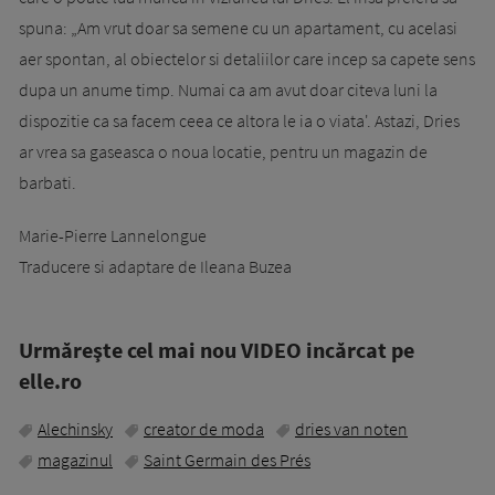
spuna: „Am vrut doar sa semene cu un apartament, cu acelasi
aer spontan, al obiectelor si detaliilor care incep sa capete sens
dupa un anume timp. Numai ca am avut doar citeva luni la
dispozitie ca sa facem ceea ce altora le ia o viata'. Astazi, Dries
ar vrea sa gaseasca o noua locatie, pentru un magazin de
barbati.
Marie-Pierre Lannelongue
Traducere si adaptare de Ileana Buzea
Urmăreşte cel mai nou VIDEO incărcat pe
elle.ro
Alechinsky
creator de moda
dries van noten
magazinul
Saint Germain des Prés