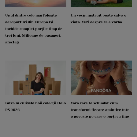
Unul dintre cele mai folosite
Un vecin instruit poate salva o
aeroporturi din Europa își
viață. Vezi despre ce e vorba
închide complet porțile timp de
trei luni. Milioane de pasageri,
afectați
Intră în culisele noii colecții IKEA
Vara care te schimbă: cum
PS 2026
transformi fiecare amintire într-
o poveste pe care o porți cu tine