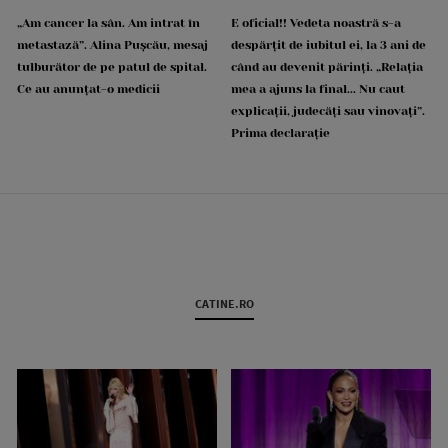
„Am cancer la sân. Am intrat în
E oficial!! Vedeta noastră s-a
metastază”. Alina Pușcău, mesaj
despărțit de iubitul ei, la 3 ani de
tulburător de pe patul de spital.
când au devenit părinți. „Relația
Ce au anunțat-o medicii
mea a ajuns la final... Nu caut
explicații, judecăți sau vinovați”.
Prima declarație
CATINE.RO