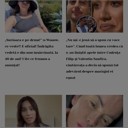
„Surioara e pe drum!” :o Wooow,
„Nu mi-e jenă să o spun cu voce
ce veste!! E oficial! Îndrăgita
tare”. Când toată lumea credea că
vedetă e din nou însărcinată, la
s-au liniștit apele între Codruța
40 de ani! Uite ce frumos a
Filip și Valentin Sanfira,
anunțat!
cântăreața a decis să spună tot
adevărul despre mariajul ei
eșuat