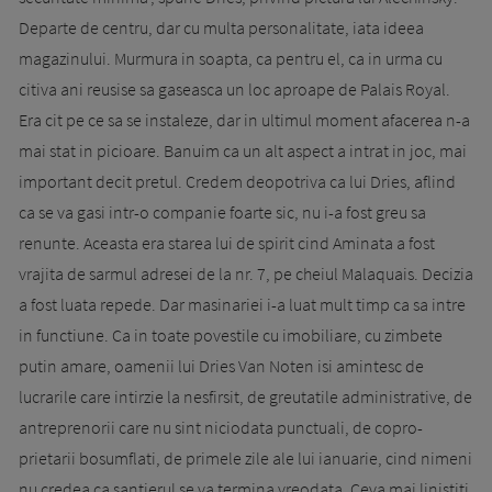
Departe de centru, dar cu multa personalitate, iata ideea
magazinului. Murmura in soapta, ca pentru el, ca in urma cu
citiva ani reusise sa gaseasca un loc aproape de Palais Royal.
Era cit pe ce sa se instaleze, dar in ultimul moment afacerea n-a
mai stat in picioare. Banuim ca un alt aspect a intrat in joc, mai
important decit pretul. Credem deopotriva ca lui Dries, aflind
ca se va gasi intr-o companie foarte sic, nu i-a fost greu sa
renunte. Aceasta era starea lui de spirit cind Aminata a fost
vrajita de sarmul adresei de la nr. 7, pe cheiul Malaquais. Decizia
a fost luata repede. Dar masinariei i-a luat mult timp ca sa intre
in functiune. Ca in toate povestile cu imobiliare, cu zimbete
putin amare, oamenii lui Dries Van Noten isi amintesc de
lucrarile care intirzie la nesfirsit, de greutatile administrative, de
antreprenorii care nu sint niciodata punctuali, de copro­
prietarii bosumflati, de primele zile ale lui ianuarie, cind nimeni
nu credea ca santierul se va termina vreodata. Ceva mai linistiti,