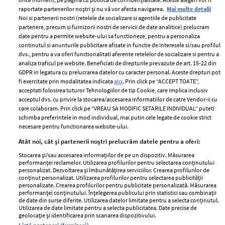
raportate partenerilor noștri și nu vă vor afecta navigarea.
Mai multe detalii
Noi si partenerii nostri (retelele de socializare si agentiile de publicitate
partenere, precum si furnizorii nostri de servicii de date analitice) prelucram
ELLE Style Awards
Termeni si conditii
date pentru a permite website-ului sa functioneze, pentru a personaliza
2024
continutul si anunturile publicitare afisate in functie de interesele si/sau profilul
Politica de
dvs., pentru a va oferi functionalitati aferente retelelor de socializare si pentru a
Despre ELLE
confidențialitate
analiza traficul pe website. Beneficiati de drepturile prevazute de art. 15-22 din
Romania
GDPR in legatura cu prelucrarea datelor cu caracter personal. Aceste drepturi pot
Politica de cookies
fi exercitate prin modalitatea indicata
aici
. Prin click pe “ACCEPT TOATE”,
Contact
Publicitate
acceptati folosirea tuturor Tehnologiilor de tip Cookie, care implica inclusiv
acceptul dvs. cu privire la stocarea/accesarea informatiilor de catre Vendor-ii cu
Abonamente
care colaboram. Prin click pe “VREAU SA MODIFIC SETARILE INDIVIDUAL” puteti
schimba preferintele in mod individual, mai putin cele legate de cookie strict
necesare pentru functionarea website-ului.
Stiri
Libertatea pentru
Atât noi, cât și partenerii noștri prelucrăm datele pentru a oferi:
femei
GSP
Stocarea și/sau accesarea informațiilor de pe un dispozitiv. Măsurarea
Viva
performanței reclamelor. Utilizarea profilurilor pentru selectarea conținutului
Unica
personalizat. Dezvoltarea și îmbunătățirea serviciilor. Crearea profilurilor de
Avantaje
conținut personalizat. Utilizarea profilurilor pentru selectarea publicității
Baby
personalizate. Crearea profilurilor pentru publicitate personalizată. Măsurarea
Retete practice
performanței conținutului. Înțelegerea publicului prin statistici sau combinații
Retete
de date din surse diferite. Utilizarea datelor limitate pentru a selecta conținutul.
Utilizarea de date limitate pentru a selecta publicitatea. Date precise de
geolocație și identificarea prin scanarea dispozitivului.
Pariază responsabil! Decizia ONJN nr. 821/25.09.2025.