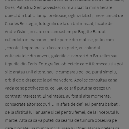
Dries, Patrick si Gert poves­tesc cum au luat la mina fiecare
obiect din butic: lampi pretioase, oglinzi kitsch, mese unicat de
Charles Beistegui, fotografii de la un bal mascat, facute de
André Ostier, in care o recunoastem pe Brigitte Bardot
cufundata in maharani, niste perne din matase, putin cam
„cocote'. Impreuna sau fiecare in parte, au colindat
anticariatele din Anvers, galeriile cu vinzari din Bruxelles sau
tirgurile din Paris. Fotografiau obiectele care ii fermecau si apoi
si le aratau unii altora, sau le cumparau pe loc, pur si simplu,
orbiti de o dragoste la prima vedere. Apoi se consultau ca sa
vada ce se potriveste cu ce. Sau ce ar fi putut sa creeze un
contrast interesant. Bineinteles, au fost si alte momente,
consacrate altor sco­puri… In afara de defileul pentru barbati,
de la sfirsitul lui ianuarie si cel pentru femei, de la inceputul lui
martie. Asta ca sa va puteti da seama de turnura obsesiva pe
care o poate lua munca in viziunea lui Dries. El insa prefera sa