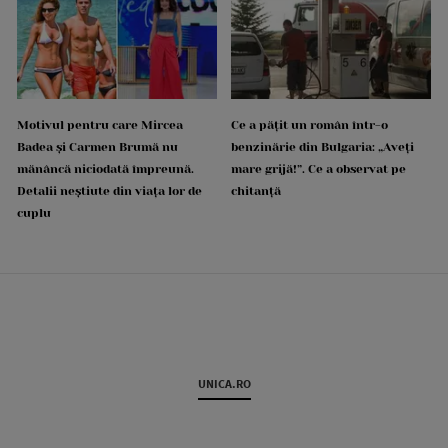
Motivul pentru care Mircea
Ce a pățit un român într-o
Badea și Carmen Brumă nu
benzinărie din Bulgaria: „Aveți
mănâncă niciodată împreună.
mare grijă!”. Ce a observat pe
Detalii neștiute din viața lor de
chitanță
cuplu
UNICA.RO