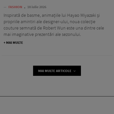
—
FASHION
18 iulie 2026
Inspirată de basme, animațiile lui Hayao Miyazaki și
propriile amintiri ale designer-ului, noua colecție
couture semnată de Robert Wun este una dintre cele
mai imaginative prezentări ale sezonului.
+ MAI MULTE
MAI MULTE ARTICOLE