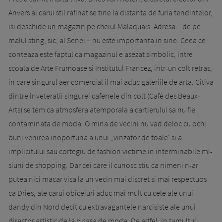
Anvers al carui stil rafinat se tine la distanta de furia tendintelor,
isi deschide un magazin pe cheiul Malaquais. Adresa – de pe
malul sting, sic, al Senei – nu este importanta in si­ne. Ceea ce
conteaza este faptul ca magazinul e asezat sim­bo­lic, intre
scoala de Arte Frumoase si Institutul Francez, intr-un colt retras,
in care singurul aer comercial il mai aduc galeriile de arta. Citiva
dintre inveteratii singurei cafenele din colt (Café des Beaux-
Arts) se tem ca atmosfera atemporala a cartierului sa nu fie
contaminata de moda. O mina de vecini nu vad deloc cu ochi
buni venirea inoportuna a unui „vinzator de toale' si a
implicitului sau cortegiu de fashion victime in interminabile mi­
siuni de shopping. Dar cei care il cunosc stiu ca nimeni n-ar
putea nici macar visa la un vecin mai discret si mai respectuos
ca Dries, ale carui obiceiuri aduc mai mult cu cele ale unui
dandy din Nord decit cu extravagantele narcisiste ale unui
director artistic de la o casa de moda. De altfel, in tumultul