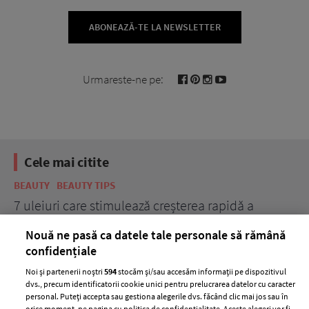
ABONEAZĂ-TE LA NEWSLETTER
Urmareste-ne pe:
Cele mai citite
BEAUTY
BEAUTY TIPS
BE
țe
7 uleiuri care stimulează creșterea rapidă a
Ce
părului
de
Nouă ne pasă ca datele tale personale să rămână
confidențiale
Noi și partenerii noștri
594
stocăm și/sau accesăm informații pe dispozitivul
dvs., precum identificatorii cookie unici pentru prelucrarea datelor cu caracter
personal. Puteți accepta sau gestiona alegerile dvs. făcând clic mai jos sau în
orice moment, pe pagina cu politica de confidențialitate. Aceste alegeri vor fi