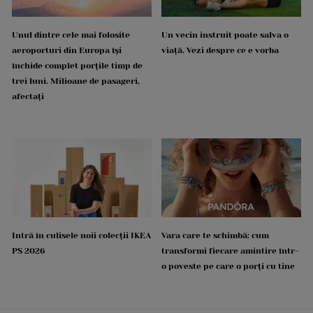
Unul dintre cele mai folosite
Un vecin instruit poate salva o
aeroporturi din Europa își
viață. Vezi despre ce e vorba
închide complet porțile timp de
trei luni. Milioane de pasageri,
afectați
Intră în culisele noii colecții IKEA
Vara care te schimbă: cum
PS 2026
transformi fiecare amintire într-
o poveste pe care o porți cu tine