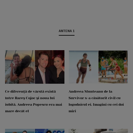
ANTENA 1
Ce diferență de vârstă există
Andreea Munteanu de la
între Rareș Cojoc și noua lui
Survivor s-a căsătorit civil cu
iubită. Andreea Popescu era mai
logodnicul ei. Imagini cu cei doi
mare decât el
miri