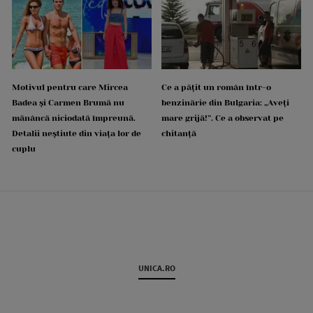
Motivul pentru care Mircea
Ce a pățit un român într-o
Badea și Carmen Brumă nu
benzinărie din Bulgaria: „Aveți
mănâncă niciodată împreună.
mare grijă!”. Ce a observat pe
Detalii neștiute din viața lor de
chitanță
cuplu
UNICA.RO