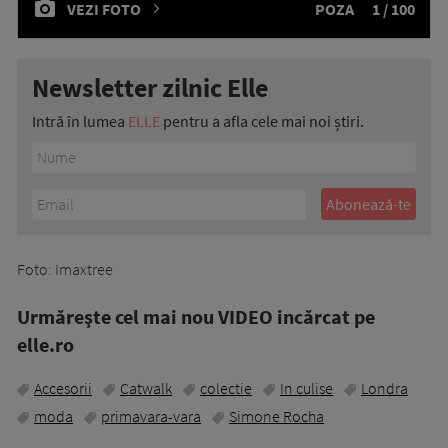
VEZI FOTO
POZA
1 / 100
Newsletter zilnic Elle
Intră în lumea
ELLE
pentru a afla cele mai noi știri.
Foto: Imaxtree
Urmăreşte cel mai nou VIDEO incărcat pe
elle.ro
Accesorii
Catwalk
colectie
In culise
Londra
moda
primavara-vara
Simone Rocha