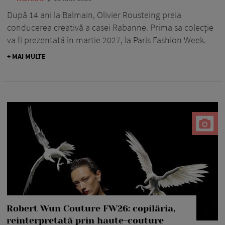
După 14 ani la Balmain, Olivier Rousteing preia
conducerea creativă a casei Rabanne. Prima sa colecție
va fi prezentată în martie 2027, la Paris Fashion Week.
+ MAI MULTE
Robert Wun Couture FW26: copilăria,
reinterpretată prin haute-couture