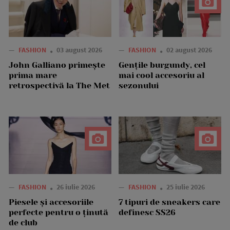
—
FASHION
03 august 2026
—
FASHION
02 august 2026
John Galliano primește
Gențile burgundy, cel
prima mare
mai cool accesoriu al
retrospectivă la The Met
sezonului
—
FASHION
26 iulie 2026
—
FASHION
25 iulie 2026
Piesele și accesoriile
7 tipuri de sneakers care
perfecte pentru o ținută
definesc SS26
de club