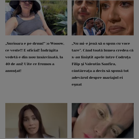
„Surioara e pe drum!” :o Wooow,
„Nu mi-e jenă să o spun cu voce
ce veste!! E oficial! Îndrăgita
tare”. Când toată lumea credea că
vedetă e din nou însărcinată, la
s-au liniștit apele între Codruța
40 de ani! Uite ce frumos a
Filip și Valentin Sanfira,
anunțat!
cântăreața a decis să spună tot
adevărul despre mariajul ei
eșuat