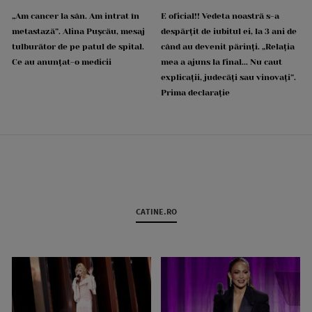
„Am cancer la sân. Am intrat în
E oficial!! Vedeta noastră s-a
metastază”. Alina Pușcău, mesaj
despărțit de iubitul ei, la 3 ani de
tulburător de pe patul de spital.
când au devenit părinți. „Relația
Ce au anunțat-o medicii
mea a ajuns la final... Nu caut
explicații, judecăți sau vinovați”.
Prima declarație
CATINE.RO