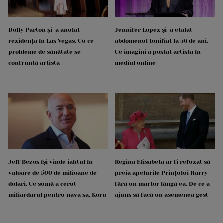
Dolly Parton și-a anulat
Jennifer Lopez și-a etalat
rezidența în Las Vegas. Cu ce
abdomenul tonifiat la 56 de ani.
probleme de sănătate se
Ce imagini a postat artista în
confruntă artista
mediul online
Jeff Bezos își vinde iahtul în
Regina Elisabeta ar fi refuzat să
valoare de 500 de milioane de
preia apelurile Prințului Harry
dolari. Ce sumă a cerut
fără un martor lângă ea. De ce a
miliardarul pentru nava sa, Koru
ajuns să facă un asemenea gest