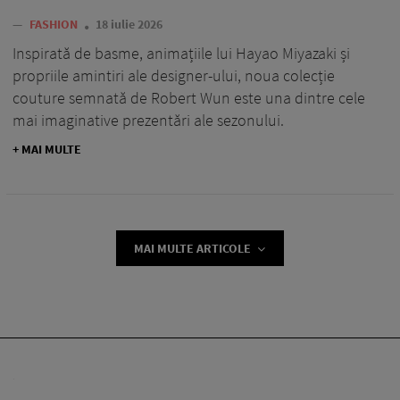
—
FASHION
18 iulie 2026
Inspirată de basme, animațiile lui Hayao Miyazaki și
propriile amintiri ale designer-ului, noua colecție
couture semnată de Robert Wun este una dintre cele
mai imaginative prezentări ale sezonului.
+ MAI MULTE
MAI MULTE ARTICOLE