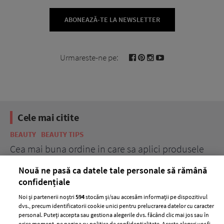
ABONEAZĂ-TE LA NEWSLETTER
Urmareste-ne pe:
Cele mai citite
BEAUTY
BEAUTY TIPS
HE
Cea mai buna ordine in care sa aplici produsele
10
de ingrijire a tenului
Nouă ne pasă ca datele tale personale să rămână
confidențiale
Noi și partenerii noștri
594
stocăm și/sau accesăm informații pe dispozitivul
dvs., precum identificatorii cookie unici pentru prelucrarea datelor cu caracter
personal. Puteți accepta sau gestiona alegerile dvs. făcând clic mai jos sau în
orice moment, pe pagina cu politica de confidențialitate. Aceste alegeri vor fi