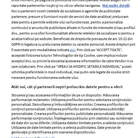
raportate partenerilor noștri și nu vă vor afecta navigarea.
Mai multe detalii
Noi si partenerii nostri (retelele de socializare si agentiile de publicitate
partenere, precum si furnizorii nostri de servicii de date analitice) prelucram
ELLE Style Awards
Termeni si conditii
date pentru a permite website-ului sa functioneze, pentru a personaliza
2024
continutul si anunturile publicitare afisate in functie de interesele si/sau profilul
Politica de
dvs., pentru a va oferi functionalitati aferente retelelor de socializare si pentru a
Despre ELLE
confidențialitate
analiza traficul pe website. Beneficiati de drepturile prevazute de art. 15-22 din
Romania
GDPR in legatura cu prelucrarea datelor cu caracter personal. Aceste drepturi pot
Politica de cookies
fi exercitate prin modalitatea indicata
aici
. Prin click pe “ACCEPT TOATE”,
Contact
Publicitate
acceptati folosirea tuturor Tehnologiilor de tip Cookie, care implica inclusiv
acceptul dvs. cu privire la stocarea/accesarea informatiilor de catre Vendor-ii cu
Abonamente
care colaboram. Prin click pe “VREAU SA MODIFIC SETARILE INDIVIDUAL” puteti
schimba preferintele in mod individual, mai putin cele legate de cookie strict
necesare pentru functionarea website-ului.
Stiri
Libertatea pentru
Atât noi, cât și partenerii noștri prelucrăm datele pentru a oferi:
femei
GSP
Stocarea și/sau accesarea informațiilor de pe un dispozitiv. Măsurarea
Viva
performanței reclamelor. Utilizarea profilurilor pentru selectarea conținutului
Unica
personalizat. Dezvoltarea și îmbunătățirea serviciilor. Crearea profilurilor de
Avantaje
conținut personalizat. Utilizarea profilurilor pentru selectarea publicității
Baby
personalizate. Crearea profilurilor pentru publicitate personalizată. Măsurarea
Retete practice
performanței conținutului. Înțelegerea publicului prin statistici sau combinații
Retete
de date din surse diferite. Utilizarea datelor limitate pentru a selecta conținutul.
Utilizarea de date limitate pentru a selecta publicitatea. Date precise de
geolocație și identificarea prin scanarea dispozitivului.
Pariază responsabil! Decizia ONJN nr. 821/25.09.2025.