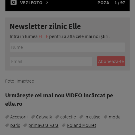
VEZI FOTO
POZA
1 / 97
Newsletter zilnic Elle
Intră în lumea
ELLE
pentru a afla cele mai noi știri.
Foto: Imaxtree
Urmăreşte cel mai nou VIDEO incărcat pe
elle.ro
Accesorii
Catwalk
colectie
In culise
moda
paris
primavara-vara
Roland Mouret