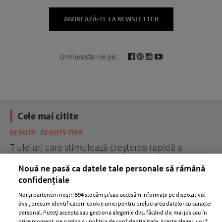
ABONEAZĂ-TE LA NEWSLETTER
Urmareste-ne pe:
Cele mai citite
BEAUTY
BEAUTY TIPS
BE
țe
7 uleiuri care stimulează creșterea rapidă a
Ce
părului
de
Nouă ne pasă ca datele tale personale să rămână
confidențiale
Noi și partenerii noștri
594
stocăm și/sau accesăm informații pe dispozitivul
dvs., precum identificatorii cookie unici pentru prelucrarea datelor cu caracter
personal. Puteți accepta sau gestiona alegerile dvs. făcând clic mai jos sau în
orice moment, pe pagina cu politica de confidențialitate. Aceste alegeri vor fi