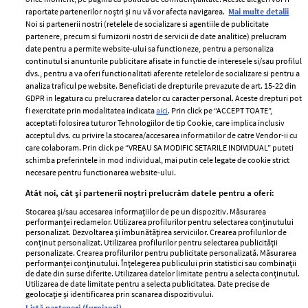
raportate partenerilor noștri și nu vă vor afecta navigarea.
Mai multe detalii
Noi si partenerii nostri (retelele de socializare si agentiile de publicitate
partenere, precum si furnizorii nostri de servicii de date analitice) prelucram
ELLE Style Awards
Termeni si conditii
date pentru a permite website-ului sa functioneze, pentru a personaliza
2024
continutul si anunturile publicitare afisate in functie de interesele si/sau profilul
Politica de
dvs., pentru a va oferi functionalitati aferente retelelor de socializare si pentru a
Despre ELLE
confidențialitate
analiza traficul pe website. Beneficiati de drepturile prevazute de art. 15-22 din
Romania
GDPR in legatura cu prelucrarea datelor cu caracter personal. Aceste drepturi pot
Politica de cookies
fi exercitate prin modalitatea indicata
aici
. Prin click pe “ACCEPT TOATE”,
Contact
Publicitate
acceptati folosirea tuturor Tehnologiilor de tip Cookie, care implica inclusiv
acceptul dvs. cu privire la stocarea/accesarea informatiilor de catre Vendor-ii cu
Abonamente
care colaboram. Prin click pe “VREAU SA MODIFIC SETARILE INDIVIDUAL” puteti
schimba preferintele in mod individual, mai putin cele legate de cookie strict
necesare pentru functionarea website-ului.
Stiri
Libertatea pentru
Atât noi, cât și partenerii noștri prelucrăm datele pentru a oferi:
femei
GSP
Stocarea și/sau accesarea informațiilor de pe un dispozitiv. Măsurarea
Viva
performanței reclamelor. Utilizarea profilurilor pentru selectarea conținutului
Unica
personalizat. Dezvoltarea și îmbunătățirea serviciilor. Crearea profilurilor de
Avantaje
conținut personalizat. Utilizarea profilurilor pentru selectarea publicității
Baby
personalizate. Crearea profilurilor pentru publicitate personalizată. Măsurarea
Retete practice
performanței conținutului. Înțelegerea publicului prin statistici sau combinații
Retete
de date din surse diferite. Utilizarea datelor limitate pentru a selecta conținutul.
Utilizarea de date limitate pentru a selecta publicitatea. Date precise de
geolocație și identificarea prin scanarea dispozitivului.
Pariază responsabil! Decizia ONJN nr. 821/25.09.2025.
Listă parteneri (furnizori)