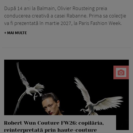
După 14 ani la Balmain, Olivier Rousteing preia
conducerea creativă a casei Rabanne. Prima sa colecție
va fi prezentată în martie 2027, la Paris Fashion Week.
+ MAI MULTE
Robert Wun Couture FW26: copilăria,
reinterpretată prin haute-couture