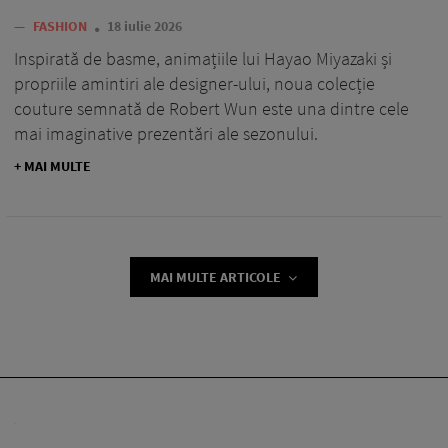
—
FASHION
18 iulie 2026
Inspirată de basme, animațiile lui Hayao Miyazaki și
propriile amintiri ale designer-ului, noua colecție
couture semnată de Robert Wun este una dintre cele
mai imaginative prezentări ale sezonului.
+ MAI MULTE
MAI MULTE ARTICOLE