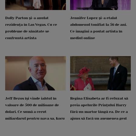
Dolly Parton și-a anulat
Jennifer Lopez și-a etalat
rezidența în Las Vegas. Cu ce
abdomenul tonifiat la 56 de ani.
probleme de sănătate se
Ce imagini a postat artista în
confruntă artista
mediul online
Jeff Bezos își vinde iahtul în
Regina Elisabeta ar fi refuzat să
valoare de 500 de milioane de
preia apelurile Prințului Harry
dolari. Ce sumă a cerut
fără un martor lângă ea. De ce a
miliardarul pentru nava sa, Koru
ajuns să facă un asemenea gest