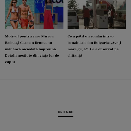
Motivul pentru care Mircea
Ce a pățit un român într-o
Badea și Carmen Brumă nu
benzinărie din Bulgaria: „Aveți
mănâncă niciodată împreună.
mare grijă!”. Ce a observat pe
Detalii neștiute din viața lor de
chitanță
cuplu
UNICA.RO