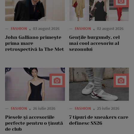
—
FASHION
03 august 2026
—
FASHION
02 august 2026
John Galliano primește
Gențile burgundy, cel
prima mare
mai cool accesoriu al
retrospectivă la The Met
sezonului
—
FASHION
26 iulie 2026
—
FASHION
25 iulie 2026
Piesele și accesoriile
7 tipuri de sneakers care
perfecte pentru o ținută
definesc SS26
de club