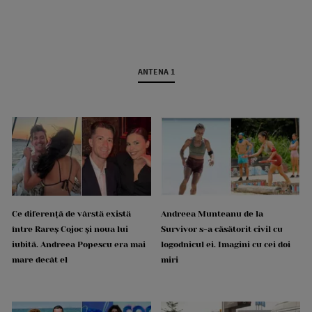
ANTENA 1
Ce diferență de vârstă există
Andreea Munteanu de la
între Rareș Cojoc și noua lui
Survivor s-a căsătorit civil cu
iubită. Andreea Popescu era mai
logodnicul ei. Imagini cu cei doi
mare decât el
miri