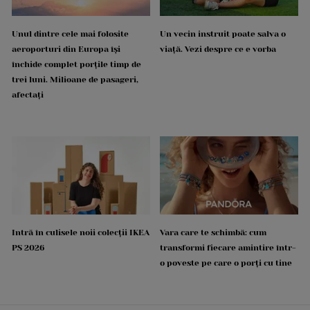
Unul dintre cele mai folosite
Un vecin instruit poate salva o
aeroporturi din Europa își
viață. Vezi despre ce e vorba
închide complet porțile timp de
trei luni. Milioane de pasageri,
afectați
Intră în culisele noii colecții IKEA
Vara care te schimbă: cum
PS 2026
transformi fiecare amintire într-
o poveste pe care o porți cu tine