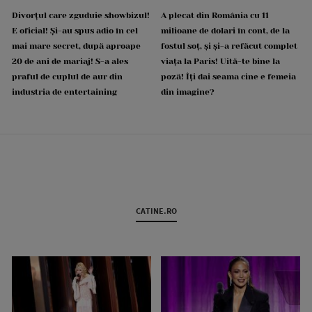
Divorțul care zguduie showbizul!
A plecat din România cu 11
E oficial! Și-au spus adio în cel
milioane de dolari în cont, de la
mai mare secret, după aproape
fostul soț, și și-a refăcut complet
20 de ani de mariaj! S-a ales
viața la Paris! Uită-te bine la
praful de cuplul de aur din
poză! Îți dai seama cine e femeia
industria de entertaining
din imagine?
CATINE.RO