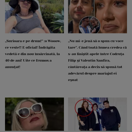
„Surioara e pe drum!” :o Wooow,
„Nu mi-e jenă să o spun cu voce
ce veste!! E oficial! Îndrăgita
tare”. Când toată lumea credea că
vedetă e din nou însărcinată, la
s-au liniștit apele între Codruța
40 de ani! Uite ce frumos a
Filip și Valentin Sanfira,
anunțat!
cântăreața a decis să spună tot
adevărul despre mariajul ei
eșuat