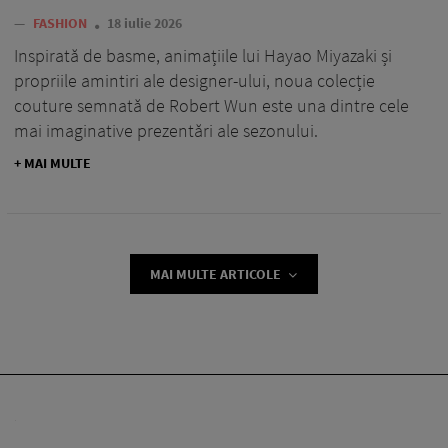
—
FASHION
18 iulie 2026
Inspirată de basme, animațiile lui Hayao Miyazaki și
propriile amintiri ale designer-ului, noua colecție
couture semnată de Robert Wun este una dintre cele
mai imaginative prezentări ale sezonului.
+ MAI MULTE
MAI MULTE ARTICOLE