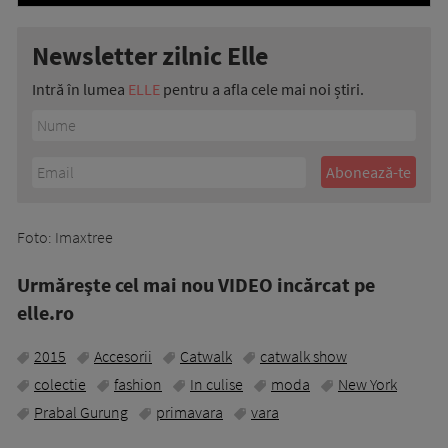
Newsletter zilnic Elle
Intră în lumea
ELLE
pentru a afla cele mai noi știri.
Foto: Imaxtree
Urmăreşte cel mai nou VIDEO incărcat pe
elle.ro
2015
Accesorii
Catwalk
catwalk show
colectie
fashion
In culise
moda
New York
Prabal Gurung
primavara
vara