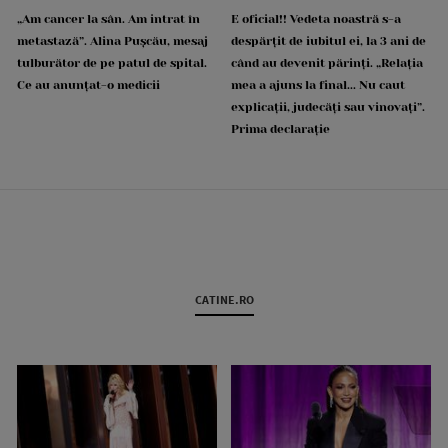
„Am cancer la sân. Am intrat în
E oficial!! Vedeta noastră s-a
metastază”. Alina Pușcău, mesaj
despărțit de iubitul ei, la 3 ani de
tulburător de pe patul de spital.
când au devenit părinți. „Relația
Ce au anunțat-o medicii
mea a ajuns la final... Nu caut
explicații, judecăți sau vinovați”.
Prima declarație
CATINE.RO