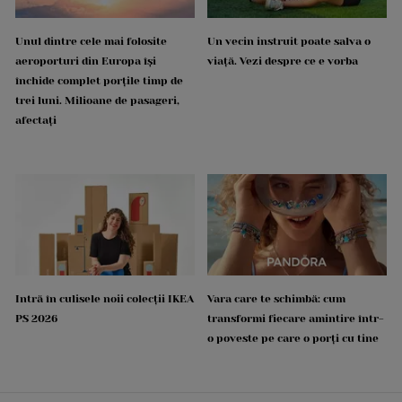
Unul dintre cele mai folosite
Un vecin instruit poate salva o
aeroporturi din Europa își
viață. Vezi despre ce e vorba
închide complet porțile timp de
trei luni. Milioane de pasageri,
afectați
Intră în culisele noii colecții IKEA
Vara care te schimbă: cum
PS 2026
transformi fiecare amintire într-
o poveste pe care o porți cu tine