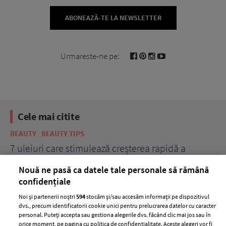
ABONEAZĂ-TE LA NEWSLETTER
Urmareste-ne pe:
Cele mai citite
BEAUTY
BEAUTY TIPS
BE
țe
7 uleiuri care stimulează creșterea rapidă a
Ce
părului
de
Nouă ne pasă ca datele tale personale să rămână
confidențiale
Noi și partenerii noștri
594
stocăm și/sau accesăm informații pe dispozitivul
dvs., precum identificatorii cookie unici pentru prelucrarea datelor cu caracter
personal. Puteți accepta sau gestiona alegerile dvs. făcând clic mai jos sau în
orice moment, pe pagina cu politica de confidențialitate. Aceste alegeri vor fi