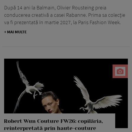
După 14 ani la Balmain, Olivier Rousteing preia
conducerea creativă a casei Rabanne. Prima sa colecție
va fi prezentată în martie 2027, la Paris Fashion Week.
+ MAI MULTE
Robert Wun Couture FW26: copilăria,
reinterpretată prin haute-couture