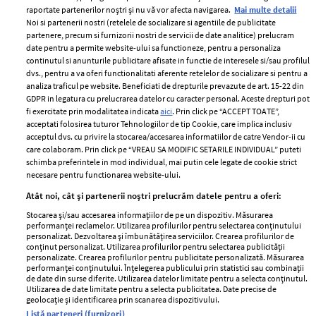
raportate partenerilor noștri și nu vă vor afecta navigarea.
Mai multe detalii
Noi si partenerii nostri (retelele de socializare si agentiile de publicitate
partenere, precum si furnizorii nostri de servicii de date analitice) prelucram
ELLE Style Awards
Termeni si conditii
date pentru a permite website-ului sa functioneze, pentru a personaliza
2024
continutul si anunturile publicitare afisate in functie de interesele si/sau profilul
Politica de
dvs., pentru a va oferi functionalitati aferente retelelor de socializare si pentru a
Despre ELLE
confidențialitate
analiza traficul pe website. Beneficiati de drepturile prevazute de art. 15-22 din
Romania
GDPR in legatura cu prelucrarea datelor cu caracter personal. Aceste drepturi pot
Politica de cookies
fi exercitate prin modalitatea indicata
aici
. Prin click pe “ACCEPT TOATE”,
Contact
Publicitate
acceptati folosirea tuturor Tehnologiilor de tip Cookie, care implica inclusiv
acceptul dvs. cu privire la stocarea/accesarea informatiilor de catre Vendor-ii cu
Abonamente
care colaboram. Prin click pe “VREAU SA MODIFIC SETARILE INDIVIDUAL” puteti
schimba preferintele in mod individual, mai putin cele legate de cookie strict
necesare pentru functionarea website-ului.
Stiri
Libertatea pentru
Atât noi, cât și partenerii noștri prelucrăm datele pentru a oferi:
femei
GSP
Stocarea și/sau accesarea informațiilor de pe un dispozitiv. Măsurarea
Viva
performanței reclamelor. Utilizarea profilurilor pentru selectarea conținutului
Unica
personalizat. Dezvoltarea și îmbunătățirea serviciilor. Crearea profilurilor de
Avantaje
conținut personalizat. Utilizarea profilurilor pentru selectarea publicității
Baby
personalizate. Crearea profilurilor pentru publicitate personalizată. Măsurarea
Retete practice
performanței conținutului. Înțelegerea publicului prin statistici sau combinații
Retete
de date din surse diferite. Utilizarea datelor limitate pentru a selecta conținutul.
Utilizarea de date limitate pentru a selecta publicitatea. Date precise de
geolocație și identificarea prin scanarea dispozitivului.
Pariază responsabil! Decizia ONJN nr. 821/25.09.2025.
Listă parteneri (furnizori)