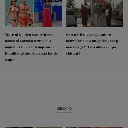
Motivul pentru care Mircea
Ce a pățit un român într-o
Badea și Carmen Brumă nu
benzinărie din Bulgaria: „Aveți
mănâncă niciodată împreună.
mare grijă!”. Ce a observat pe
Detalii neștiute din viața lor de
chitanță
cuplu
UNICA.RO