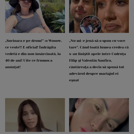
„Surioara e pe drum!” :o Wooow,
„Nu mi-e jenă să o spun cu voce
ce veste!! E oficial! Îndrăgita
tare”. Când toată lumea credea că
vedetă e din nou însărcinată, la
s-au liniștit apele între Codruța
40 de ani! Uite ce frumos a
Filip și Valentin Sanfira,
anunțat!
cântăreața a decis să spună tot
adevărul despre mariajul ei
eșuat