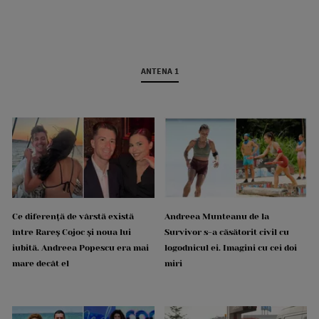
ANTENA 1
Ce diferență de vârstă există
Andreea Munteanu de la
între Rareș Cojoc și noua lui
Survivor s-a căsătorit civil cu
iubită. Andreea Popescu era mai
logodnicul ei. Imagini cu cei doi
mare decât el
miri