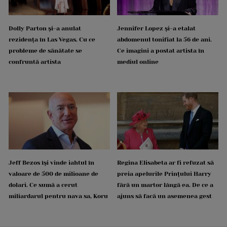
Dolly Parton și-a anulat
Jennifer Lopez și-a etalat
rezidența în Las Vegas. Cu ce
abdomenul tonifiat la 56 de ani.
probleme de sănătate se
Ce imagini a postat artista în
confruntă artista
mediul online
Jeff Bezos își vinde iahtul în
Regina Elisabeta ar fi refuzat să
valoare de 500 de milioane de
preia apelurile Prințului Harry
dolari. Ce sumă a cerut
fără un martor lângă ea. De ce a
miliardarul pentru nava sa, Koru
ajuns să facă un asemenea gest