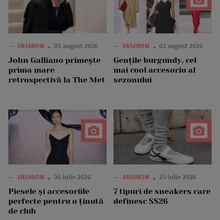
—
FASHION
03 august 2026
—
FASHION
02 august 2026
John Galliano primește
Gențile burgundy, cel
prima mare
mai cool accesoriu al
retrospectivă la The Met
sezonului
—
FASHION
26 iulie 2026
—
FASHION
25 iulie 2026
Piesele și accesoriile
7 tipuri de sneakers care
perfecte pentru o ținută
definesc SS26
de club