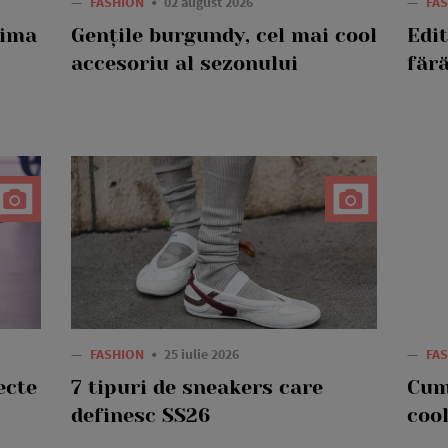
—
FASHION
02 august 2026
—
FA
rima
Gențile burgundy, cel mai cool
Edi
accesoriu al sezonului
fără
—
FASHION
25 iulie 2026
—
FA
ecte
7 tipuri de sneakers care
Cum
definesc SS26
cool