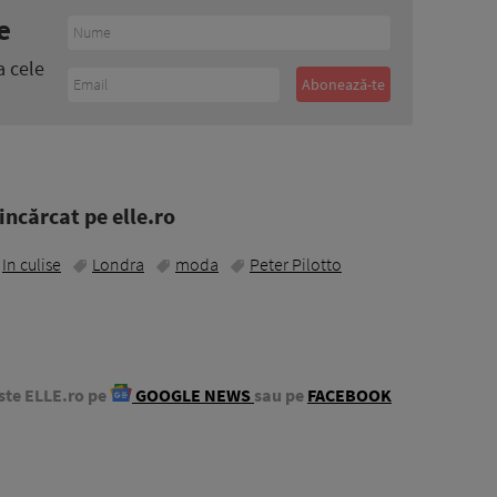
e
a cele
ncărcat pe elle.ro
In culise
Londra
moda
Peter Pilotto
ste ELLE.ro pe
GOOGLE NEWS
sau pe
FACEBOOK