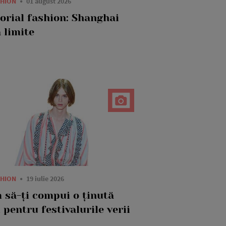
SHION
01 august 2026
torial fashion: Shanghai
 limite
SHION
19 iulie 2026
 să-ți compui o ținută
 pentru festivalurile verii