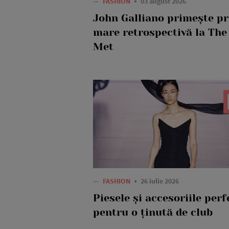
—
FASHION
03 august 2026
John Galliano primește p
mare retrospectivă la The
Met
—
FASHION
26 iulie 2026
Piesele și accesoriile perf
pentru o ținută de club