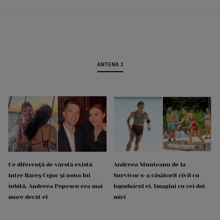
ANTENA 1
Ce diferență de vârstă există
Andreea Munteanu de la
între Rareș Cojoc și noua lui
Survivor s-a căsătorit civil cu
iubită. Andreea Popescu era mai
logodnicul ei. Imagini cu cei doi
mare decât el
miri