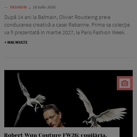
—
FASHION
18 iulie 2026
După 14 ani la Balmain, Olivier Rousteing preia
conducerea creativă a casei Rabanne. Prima sa colecție
va fi prezentată în martie 2027, la Paris Fashion Week.
+ MAI MULTE
Robert Wun Couture FW26: copilăria,