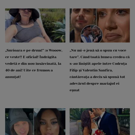
„Surioara e pe drum!” :o Wooow,
„Nu mi-e jenă să o spun cu voce
ce veste!! E oficial! Îndrăgita
tare”. Când toată lumea credea că
vedetă e din nou însărcinată, la
s-au liniștit apele între Codruța
40 de ani! Uite ce frumos a
Filip și Valentin Sanfira,
anunțat!
cântăreața a decis să spună tot
adevărul despre mariajul ei
eșuat