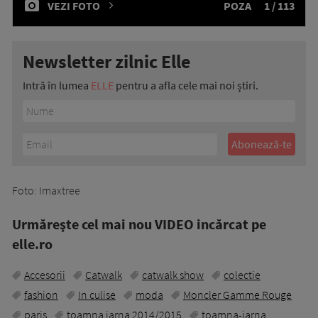
VEZI FOTO
POZA
1 / 113
Newsletter zilnic Elle
Intră în lumea
ELLE
pentru a afla cele mai noi știri.
Foto: Imaxtree
Urmăreşte cel mai nou VIDEO incărcat pe
elle.ro
Accesorii
Catwalk
catwalk show
colectie
fashion
In culise
moda
Moncler Gamme Rouge
paris
toamna iarna 2014/2015
toamna-iarna