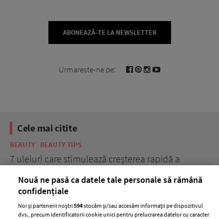
ABONEAZĂ-TE LA NEWSLETTER
Urmareste-ne pe:
Cele mai citite
BEAUTY
BEAUTY TIPS
BE
țe
7 uleiuri care stimulează creșterea rapidă a
Ce
părului
de
Nouă ne pasă ca datele tale personale să rămână
confidențiale
Noi și partenerii noștri
594
stocăm și/sau accesăm informații pe dispozitivul
dvs., precum identificatorii cookie unici pentru prelucrarea datelor cu caracter