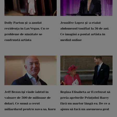
Dolly Parton și-a anulat
Jennifer Lopez și-a etalat
rezidența în Las Vegas. Cu ce
abdomenul tonifiat la 56 de ani.
probleme de sănătate se
Ce imagini a postat artista în
confruntă artista
mediul online
Jeff Bezos își vinde iahtul în
Regina Elisabeta ar fi refuzat să
valoare de 500 de milioane de
preia apelurile Prințului Harry
dolari. Ce sumă a cerut
fără un martor lângă ea. De ce a
miliardarul pentru nava sa, Koru
ajuns să facă un asemenea gest