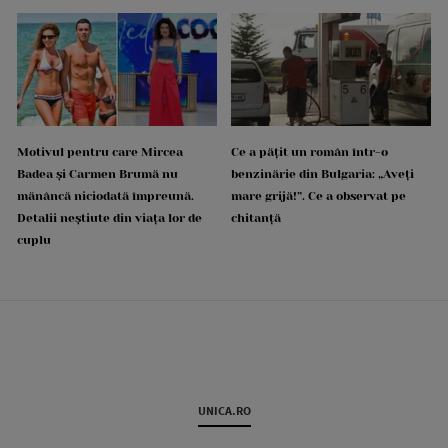
Motivul pentru care Mircea
Ce a pățit un român într-o
Badea și Carmen Brumă nu
benzinărie din Bulgaria: „Aveți
mănâncă niciodată împreună.
mare grijă!”. Ce a observat pe
Detalii neștiute din viața lor de
chitanță
cuplu
UNICA.RO