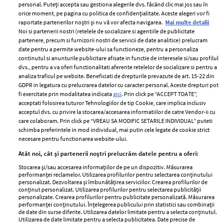
personal. Puteți accepta sau gestiona alegerile dvs. făcând clic mai jos sau în
orice moment, pe pagina cu politica de confidențialitate. Aceste alegeri vor fi
raportate partenerilor noștri și nu vă vor afecta navigarea.
Mai multe detalii
Noi si partenerii nostri (retelele de socializare si agentiile de publicitate
partenere, precum si furnizorii nostri de servicii de date analitice) prelucram
ELLE Style Awards
Termeni si conditii
date pentru a permite website-ului sa functioneze, pentru a personaliza
2024
continutul si anunturile publicitare afisate in functie de interesele si/sau profilul
Politica de
dvs., pentru a va oferi functionalitati aferente retelelor de socializare si pentru a
Despre ELLE
confidențialitate
analiza traficul pe website. Beneficiati de drepturile prevazute de art. 15-22 din
Romania
GDPR in legatura cu prelucrarea datelor cu caracter personal. Aceste drepturi pot
Politica de cookies
fi exercitate prin modalitatea indicata
aici
. Prin click pe “ACCEPT TOATE”,
Contact
Publicitate
acceptati folosirea tuturor Tehnologiilor de tip Cookie, care implica inclusiv
acceptul dvs. cu privire la stocarea/accesarea informatiilor de catre Vendor-ii cu
Abonamente
care colaboram. Prin click pe “VREAU SA MODIFIC SETARILE INDIVIDUAL” puteti
schimba preferintele in mod individual, mai putin cele legate de cookie strict
necesare pentru functionarea website-ului.
Stiri
Libertatea pentru
Atât noi, cât și partenerii noștri prelucrăm datele pentru a oferi:
femei
GSP
Stocarea și/sau accesarea informațiilor de pe un dispozitiv. Măsurarea
Viva
performanței reclamelor. Utilizarea profilurilor pentru selectarea conținutului
Unica
personalizat. Dezvoltarea și îmbunătățirea serviciilor. Crearea profilurilor de
Avantaje
conținut personalizat. Utilizarea profilurilor pentru selectarea publicității
Baby
personalizate. Crearea profilurilor pentru publicitate personalizată. Măsurarea
Retete practice
performanței conținutului. Înțelegerea publicului prin statistici sau combinații
Retete
de date din surse diferite. Utilizarea datelor limitate pentru a selecta conținutul.
Utilizarea de date limitate pentru a selecta publicitatea. Date precise de