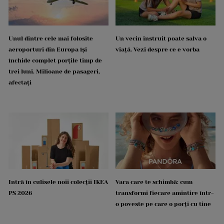
Unul dintre cele mai folosite
Un vecin instruit poate salva o
aeroporturi din Europa își
viață. Vezi despre ce e vorba
închide complet porțile timp de
trei luni. Milioane de pasageri,
afectați
Intră în culisele noii colecții IKEA
Vara care te schimbă: cum
PS 2026
transformi fiecare amintire într-
o poveste pe care o porți cu tine