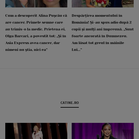
Cum a descoperit Alina Pușcău că
Despărțirea momentului în
are cancer. Primele semne care
România! Și-au spus adio după 2
au trimis-o la medic. Prietena ei,
copii și mulți ani împreună. „Sunt
Olga Barcari, a povestit tot: „Și în
foarte ancorată în Dumnezeu.
Asia Express avea cancer, dar
Am lăsat tot greul în mâinile
nimeni nu știa, nici ea”
Lui...”
CATINE.RO