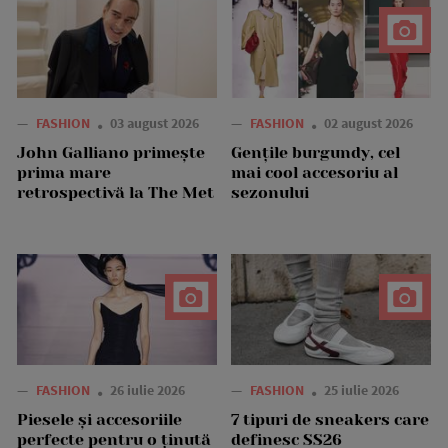
—
FASHION
03 august 2026
—
FASHION
02 august 2026
John Galliano primește
Gențile burgundy, cel
prima mare
mai cool accesoriu al
retrospectivă la The Met
sezonului
—
FASHION
26 iulie 2026
—
FASHION
25 iulie 2026
Piesele și accesoriile
7 tipuri de sneakers care
perfecte pentru o ținută
definesc SS26