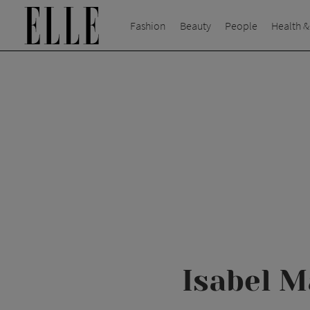
Fashion
Beauty
People
Health &
Isabel M