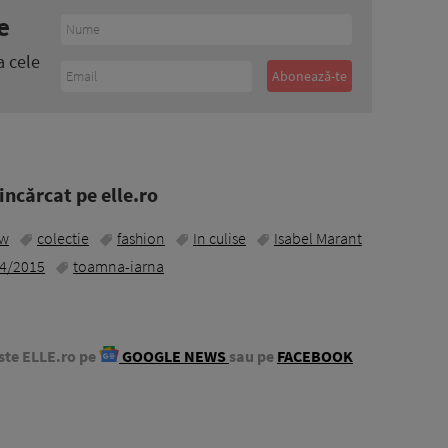
e
a cele
ncărcat pe elle.ro
ow
colectie
fashion
In culise
Isabel Marant
14/2015
toamna-iarna
ste ELLE.ro pe
GOOGLE NEWS
sau pe
FACEBOOK