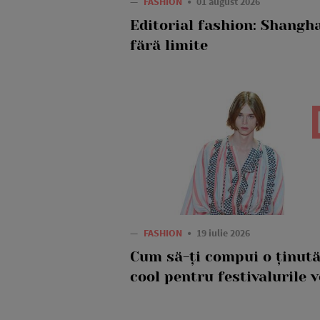
—
FASHION
01 august 2026
Editorial fashion: Shangh
fără limite
—
FASHION
19 iulie 2026
Cum să-ți compui o ținut
cool pentru festivalurile v