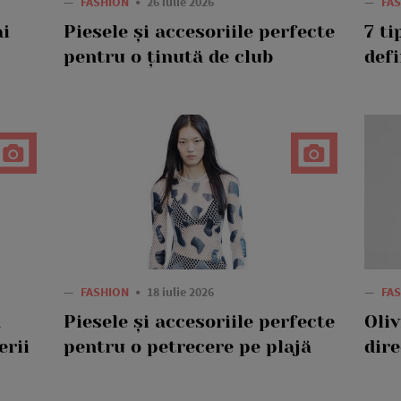
—
FASHION
26 iulie 2026
—
FA
ai
Piesele și accesoriile perfecte
7 ti
pentru o ținută de club
def
—
FASHION
18 iulie 2026
—
FA
ă
Piesele și accesoriile perfecte
Oli
erii
pentru o petrecere pe plajă
dir