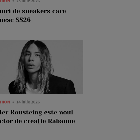
SHION
25 iulie 2026
puri de sneakers care
inesc SS26
SHION
14 iulie 2026
vier Rousteing este noul
ector de creație Rabanne