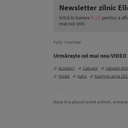
Newsletter zilnic Ell
Intră în lumea
ELLE
pentru a afl
mai noi știri.
Foto: Imaxtree
Urmăreşte cel mai nou VIDEO i
Accesorii
Catwalk
catwalk sh
moda
paris
toamna iarna 20
Daca ti-a placut acest articol, urmare