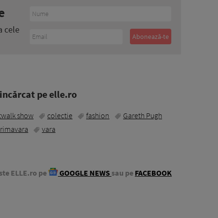
e
a cele
ncărcat pe elle.ro
twalk show
colectie
fashion
Gareth Pugh
rimavara
vara
ste ELLE.ro pe
GOOGLE NEWS
sau pe
FACEBOOK