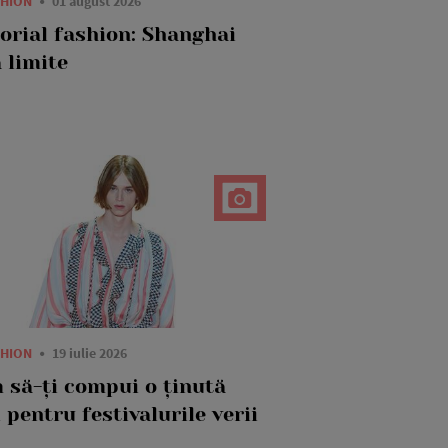
SHION
01 august 2026
torial fashion: Shanghai
 limite
SHION
19 iulie 2026
 să-ți compui o ținută
 pentru festivalurile verii