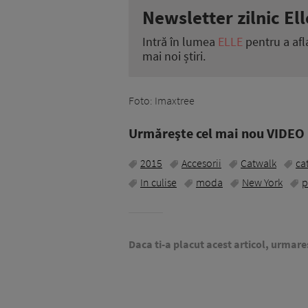
Newsletter zilnic Ell
Intră în lumea
ELLE
pentru a afl
mai noi știri.
Foto: Imaxtree
Urmăreşte cel mai nou VIDEO i
2015
Accesorii
Catwalk
ca
In culise
moda
New York
p
Daca ti-a placut acest articol, urmare