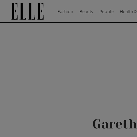
Fashion
Beauty
People
Health &
Gareth