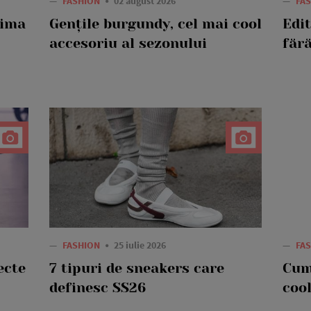
—
FASHION
02 august 2026
—
FA
rima
Gențile burgundy, cel mai cool
Edi
accesoriu al sezonului
fără
—
FASHION
25 iulie 2026
—
FA
ecte
7 tipuri de sneakers care
Cum
definesc SS26
cool