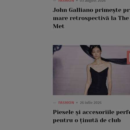
—
FASHION
03 august 2026
John Galliano primește p
mare retrospectivă la The
Met
—
FASHION
26 iulie 2026
Piesele și accesoriile perf
pentru o ținută de club