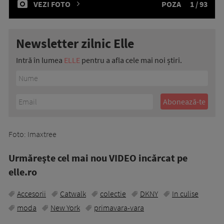
VEZI FOTO
POZA
1 / 93
Newsletter zilnic Elle
Intră în lumea
ELLE
pentru a afla cele mai noi știri.
Foto: Imaxtree
Urmăreşte cel mai nou VIDEO incărcat pe
elle.ro
Accesorii
Catwalk
colectie
DKNY
In culise
moda
New York
primavara-vara