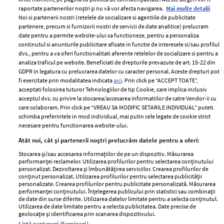
raportate partenerilor noștri și nu vă vor afecta navigarea.
Mai multe detalii
Noi si partenerii nostri (retelele de socializare si agentiile de publicitate
partenere, precum si furnizorii nostri de servicii de date analitice) prelucram
ELLE Style Awards
Termeni si conditii
date pentru a permite website-ului sa functioneze, pentru a personaliza
2024
continutul si anunturile publicitare afisate in functie de interesele si/sau profilul
Politica de
dvs., pentru a va oferi functionalitati aferente retelelor de socializare si pentru a
Despre ELLE
confidențialitate
analiza traficul pe website. Beneficiati de drepturile prevazute de art. 15-22 din
Romania
GDPR in legatura cu prelucrarea datelor cu caracter personal. Aceste drepturi pot
Politica de cookies
fi exercitate prin modalitatea indicata
aici
. Prin click pe “ACCEPT TOATE”,
Contact
Publicitate
acceptati folosirea tuturor Tehnologiilor de tip Cookie, care implica inclusiv
acceptul dvs. cu privire la stocarea/accesarea informatiilor de catre Vendor-ii cu
Abonamente
care colaboram. Prin click pe “VREAU SA MODIFIC SETARILE INDIVIDUAL” puteti
schimba preferintele in mod individual, mai putin cele legate de cookie strict
necesare pentru functionarea website-ului.
Stiri
Libertatea pentru
Atât noi, cât și partenerii noștri prelucrăm datele pentru a oferi:
femei
GSP
Stocarea și/sau accesarea informațiilor de pe un dispozitiv. Măsurarea
Viva
performanței reclamelor. Utilizarea profilurilor pentru selectarea conținutului
Unica
personalizat. Dezvoltarea și îmbunătățirea serviciilor. Crearea profilurilor de
Avantaje
conținut personalizat. Utilizarea profilurilor pentru selectarea publicității
Baby
personalizate. Crearea profilurilor pentru publicitate personalizată. Măsurarea
Retete practice
performanței conținutului. Înțelegerea publicului prin statistici sau combinații
Retete
de date din surse diferite. Utilizarea datelor limitate pentru a selecta conținutul.
Utilizarea de date limitate pentru a selecta publicitatea. Date precise de
geolocație și identificarea prin scanarea dispozitivului.
Pariază responsabil! Decizia ONJN nr. 821/25.09.2025.
Listă parteneri (furnizori)