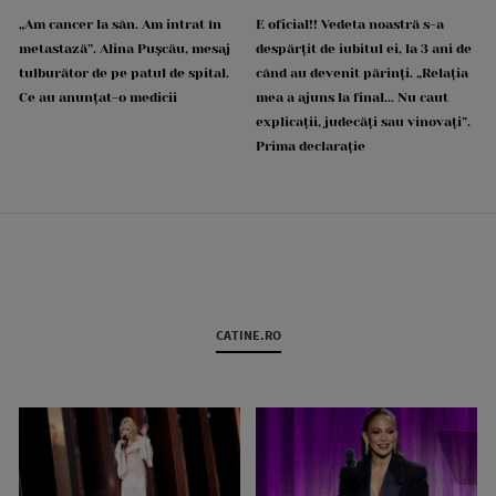
„Am cancer la sân. Am intrat în
E oficial!! Vedeta noastră s-a
metastază”. Alina Pușcău, mesaj
despărțit de iubitul ei, la 3 ani de
tulburător de pe patul de spital.
când au devenit părinți. „Relația
Ce au anunțat-o medicii
mea a ajuns la final... Nu caut
explicații, judecăți sau vinovați”.
Prima declarație
CATINE.RO