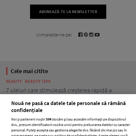
ABONEAZĂ-TE LA NEWSLETTER
Urmareste-ne pe:
Cele mai citite
BEAUTY
BEAUTY TIPS
BE
țe
7 uleiuri care stimulează creșterea rapidă a
Ce
părului
de
Nouă ne pasă ca datele tale personale să rămână
confidențiale
Noi și partenerii noștri
594
stocăm și/sau accesăm informații pe dispozitivul
dvs., precum identificatorii cookie unici pentru prelucrarea datelor cu caracter
personal. Puteți accepta sau gestiona alegerile dvs. făcând clic mai jos sau în
orice moment, pe pagina cu politica de confidențialitate. Aceste alegeri vor fi