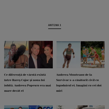
ANTENA 1
Ce diferență de vârstă există
Andreea Munteanu de la
între Rareș Cojoc și noua lui
Survivor s-a căsătorit civil cu
iubită. Andreea Popescu era mai
logodnicul ei. Imagini cu cei doi
mare decât el
miri