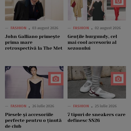
—
FASHION
03 august 2026
—
FASHION
02 august 2026
John Galliano primește
Gențile burgundy, cel
prima mare
mai cool accesoriu al
retrospectivă la The Met
sezonului
—
FASHION
26 iulie 2026
—
FASHION
25 iulie 2026
Piesele și accesoriile
7 tipuri de sneakers care
perfecte pentru o ținută
definesc SS26
de club