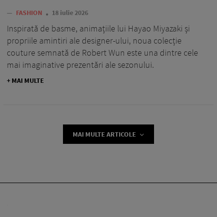
—
FASHION
18 iulie 2026
Inspirată de basme, animațiile lui Hayao Miyazaki și
propriile amintiri ale designer-ului, noua colecție
couture semnată de Robert Wun este una dintre cele
mai imaginative prezentări ale sezonului.
+ MAI MULTE
MAI MULTE ARTICOLE