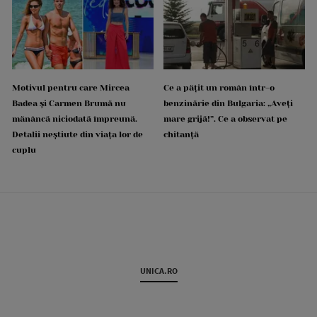
Motivul pentru care Mircea
Ce a pățit un român într-o
Badea și Carmen Brumă nu
benzinărie din Bulgaria: „Aveți
mănâncă niciodată împreună.
mare grijă!”. Ce a observat pe
Detalii neștiute din viața lor de
chitanță
cuplu
UNICA.RO