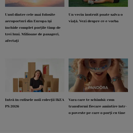
Unul dintre cele mai folosite
Un vecin instruit poate salva o
aeroporturi din Europa își
viață. Vezi despre ce e vorba
închide complet porțile timp de
trei luni. Milioane de pasageri,
afectați
Intră în culisele noii colecții IKEA
Vara care te schimbă: cum
PS 2026
transformi fiecare amintire într-
o poveste pe care o porți cu tine