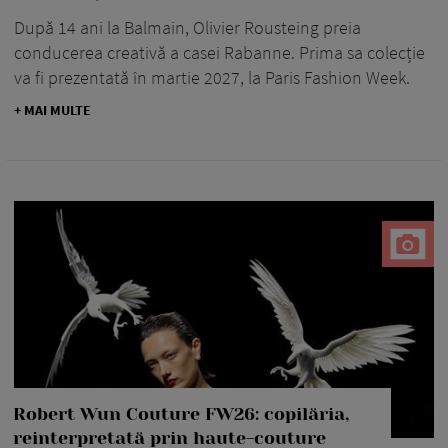
După 14 ani la Balmain, Olivier Rousteing preia
conducerea creativă a casei Rabanne. Prima sa colecție
va fi prezentată în martie 2027, la Paris Fashion Week.
+ MAI MULTE
Robert Wun Couture FW26: copilăria,
reinterpretată prin haute-couture