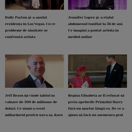
Dolly Parton și-a anulat
Jennifer Lopez și-a etalat
rezidența în Las Vegas. Cu ce
abdomenul tonifiat la 56 de ani.
probleme de sănătate se
Ce imagini a postat artista în
confruntă artista
mediul online
Jeff Bezos își vinde iahtul în
Regina Elisabeta ar fi refuzat să
valoare de 500 de milioane de
preia apelurile Prințului Harry
dolari. Ce sumă a cerut
fără un martor lângă ea. De ce a
miliardarul pentru nava sa, Koru
ajuns să facă un asemenea gest