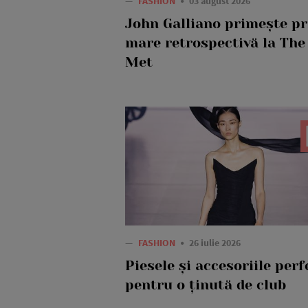
—
FASHION
03 august 2026
John Galliano primește p
mare retrospectivă la The
Met
—
FASHION
26 iulie 2026
Piesele și accesoriile perf
pentru o ținută de club