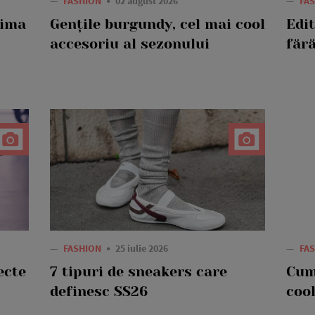
—
FASHION
02 august 2026
—
FA
rima
Gențile burgundy, cel mai cool
Edi
accesoriu al sezonului
fără
—
FASHION
25 iulie 2026
—
FA
ecte
7 tipuri de sneakers care
Cum
definesc SS26
cool