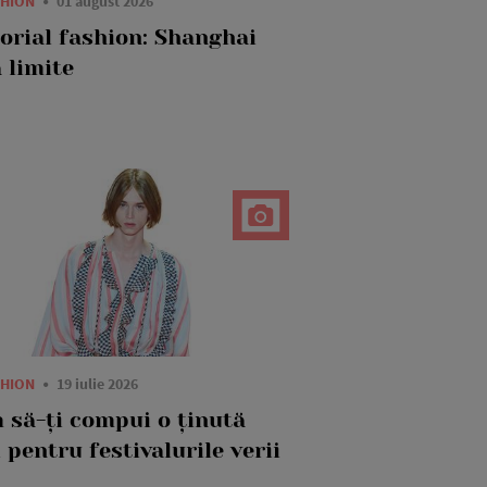
SHION
01 august 2026
torial fashion: Shanghai
 limite
SHION
19 iulie 2026
 să-ți compui o ținută
 pentru festivalurile verii