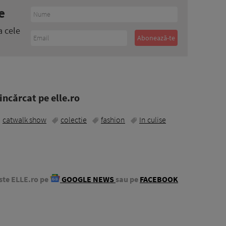
e
a cele
ncărcat pe elle.ro
catwalk show
colectie
fashion
In culise
ste ELLE.ro pe
GOOGLE NEWS
sau pe
FACEBOOK