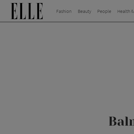
Fashion
Beauty
People
Health &
Bal