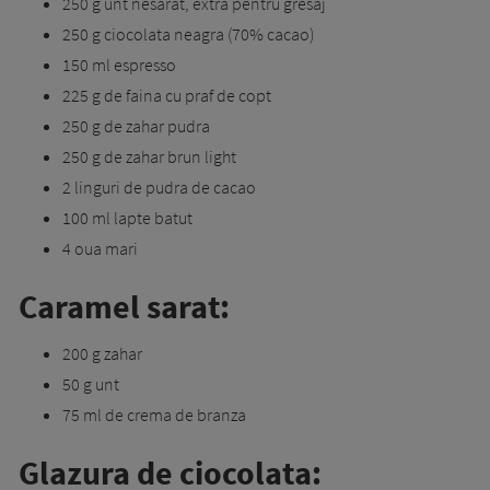
250 g unt nesarat, extra pentru gresaj
250 g ciocolata neagra (70% cacao)
150 ml espresso
225 g de faina cu praf de copt
250 g de zahar pudra
250 g de zahar brun light
2 linguri de pudra de cacao
100 ml lapte batut
4 oua mari
Caramel sarat:
200 g zahar
50 g unt
75 ml de crema de branza
Glazura de ciocolata: