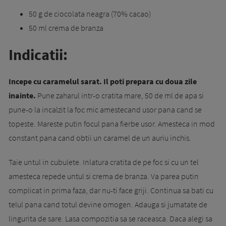
50 g de ciocolata neagra (70% cacao)
50 ml crema de branza
Indicatii:
Incepe cu caramelul sarat. Il poti prepara cu doua zile
inainte.
Pune zaharul intr-o cratita mare, 50 de ml de apa si
pune-o la incalzit la foc mic amestecand usor pana cand se
topeste. Mareste putin focul pana fierbe usor. Amesteca in mod
constant pana cand obtii un caramel de un auriu inchis.
Taie untul in cubulete. Inlatura cratita de pe foc si cu un tel
amesteca repede untul si crema de branza. Va parea putin
complicat in prima faza, dar nu-ti face griji. Continua sa bati cu
telul pana cand totul devine omogen. Adauga si jumatate de
lingurita de sare. Lasa compozitia sa se raceasca. Daca alegi sa