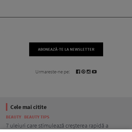
ABONEAZĂ-TE LA NEWSLETTER
Urmareste-ne pe:
Cele mai citite
BEAUTY
BEAUTY TIPS
BE
țe
7 uleiuri care stimulează creșterea rapidă a
Ce