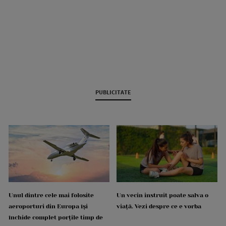
PUBLICITATE
Unul dintre cele mai folosite
Un vecin instruit poate salva o
aeroporturi din Europa își
viață. Vezi despre ce e vorba
închide complet porțile timp de