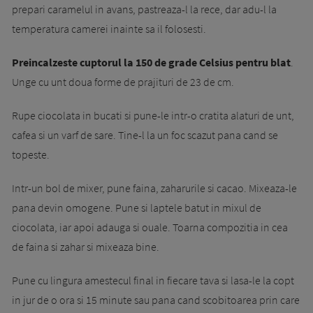
prepari caramelul in avans, pastreaza-l la rece, dar adu-l la
temperatura camerei inainte sa il folosesti.
Preincalzeste cuptorul la 150 de grade Celsius pentru blat
.
Unge cu unt doua forme de prajituri de 23 de cm.
Rupe ciocolata in bucati si pune-le intr-o cratita alaturi de unt,
cafea si un varf de sare. Tine-l la un foc scazut pana cand se
topeste.
Intr-un bol de mixer, pune faina, zaharurile si cacao. Mixeaza-le
pana devin omogene. Pune si laptele batut in mixul de
ciocolata, iar apoi adauga si ouale. Toarna compozitia in cea
de faina si zahar si mixeaza bine.
Pune cu lingura amestecul final in fiecare tava si lasa-le la copt
in jur de o ora si 15 minute sau pana cand scobitoarea prin care