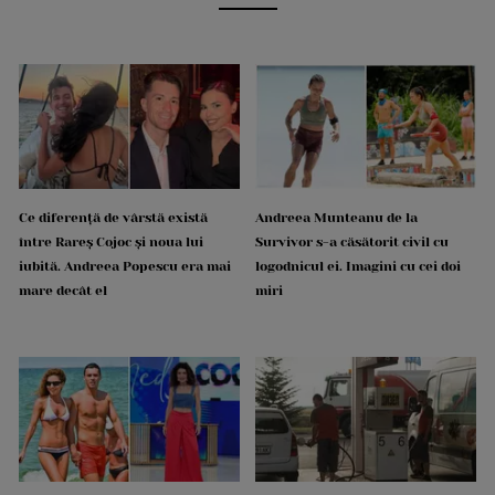
Ce diferență de vârstă există
Andreea Munteanu de la
între Rareș Cojoc și noua lui
Survivor s-a căsătorit civil cu
iubită. Andreea Popescu era mai
logodnicul ei. Imagini cu cei doi
mare decât el
miri