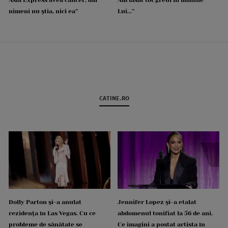
nimeni nu știa, nici ea”
Lui...”
CATINE.RO
Dolly Parton și-a anulat
Jennifer Lopez și-a etalat
rezidența în Las Vegas. Cu ce
abdomenul tonifiat la 56 de ani.
probleme de sănătate se
Ce imagini a postat artista în