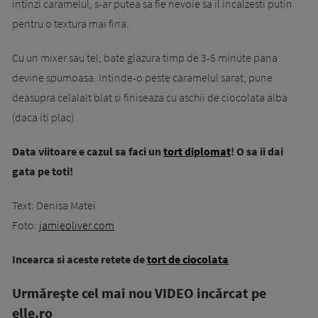
intinzi caramelul, s-ar putea sa fie nevoie sa il incalzesti putin
pentru o textura mai fina.
Cu un mixer sau tel, bate glazura timp de 3-5 minute pana
devine spumoasa. Intinde-o peste caramelul sarat, pune
deasupra celalalt blat si finiseaza cu aschii de ciocolata alba
(daca iti plac).
Data viitoare e cazul sa faci un
tort diplomat
! O sa ii dai
gata pe toti!
Text: Denisa Matei
Foto:
jamieoliver.com
Incearca si aceste retete de
tort de ciocolata
Urmăreşte cel mai nou VIDEO incărcat pe
elle.ro