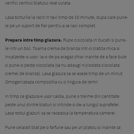
verifici centrul blatului iese curata.
Lasa torturile la racit in tavi timp de 10 minute, dupa care pune-
le pe un suport de fier pentru a se raci complet.
Prepara intre timp glazura.
Rupe ciocolata in bucati si pune-
le intr-un bol. Toarna crema de branza intr-o cratita mica si
incalzeste-o usor. Ia-o de pa aragaz chiar inainte de a face bule
si pune-o peste ciocolata (sa nu adaugi niciodata ciocolata
cremei de branza). Lasa glazura sa se aseze timp de un minut.
Omogenizeaza compozitia cu o lingura de lemn.
In timp ce glazura e usor calda, pune o treime din cantitate
peste unul dintre blaturi si intinde-o de-a lungul suprafetei.
Lasa restul glazurii sa se raceasca la temperatura camerei.
Pune celalalt blat pe o farfurie sau pe un platou si inainte sa