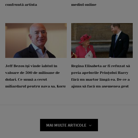
confruntă artista
mediul online
Jeff Bezos își vinde iahtul în
Regina Elisabeta ar fi refuzat să
valoare de 500 de milioane de
preia apelurile Prințului Harry
dolari. Ce sumă a cerut
fără un martor lângă ea. De ce a
miliardarul pentru nava sa, Koru
ajuns să facă un asemenea gest
MAI MULTE ARTICOLE