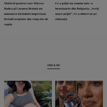
Motivul pentru care Mircea
Ce a pățit un român într-o
Badea și Carmen Brumă nu
benzinărie din Bulgaria: „Aveți
mănâncă niciodată împreună.
mare grijă!”. Ce a observat pe
Detalii neștiute din viața lor de
chitanță
cuplu
UNICA.RO