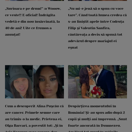
„Surioara e pe drum!” :o Wooow,
„Nu mi-e jenă să o spun cu voce
ce veste!! E oficial! Îndrăgita
tare”. Când toată lumea credea că
vedetă e din nou însărcinată, la
s-au liniștit apele între Codruța
40 de ani! Uite ce frumos a
Filip și Valentin Sanfira,
anunțat!
cântăreața a decis să spună tot
adevărul despre mariajul ei
eșuat
Cum a descoperit Alina Pușcău că
Despărțirea momentului în
are cancer. Primele semne care
România! Și-au spus adio după 2
au trimis-o la medic. Prietena ei,
copii și mulți ani împreună. „Sunt
Olga Barcari, a povestit tot: „Și în
foarte ancorată în Dumnezeu.
Asia Express avea cancer, dar
Am lăsat tot greul în mâinile