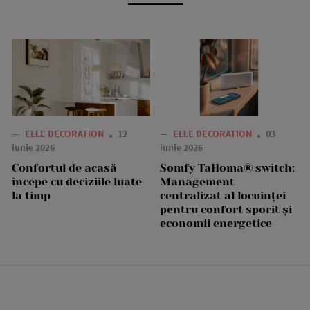
—
ELLE DECORATION
12
—
ELLE DECORATION
03
iunie 2026
iunie 2026
Confortul de acasă
Somfy TaHoma® switch:
începe cu deciziile luate
Management
la timp
centralizat al locuinței
pentru confort sporit și
economii energetice