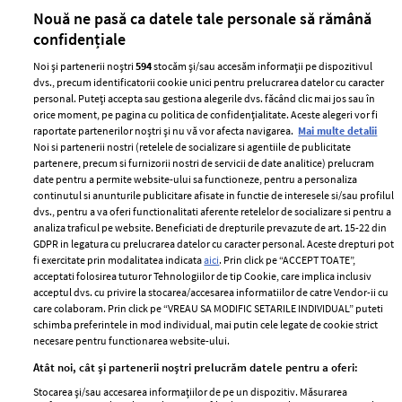
părului
de
Nouă ne pasă ca datele tale personale să rămână
confidențiale
Noi și partenerii noștri
594
stocăm și/sau accesăm informații pe dispozitivul
dvs., precum identificatorii cookie unici pentru prelucrarea datelor cu caracter
personal. Puteți accepta sau gestiona alegerile dvs. făcând clic mai jos sau în
orice moment, pe pagina cu politica de confidențialitate. Aceste alegeri vor fi
raportate partenerilor noștri și nu vă vor afecta navigarea.
Mai multe detalii
Noi si partenerii nostri (retelele de socializare si agentiile de publicitate
partenere, precum si furnizorii nostri de servicii de date analitice) prelucram
ELLE Style Awards
Termeni si conditii
date pentru a permite website-ului sa functioneze, pentru a personaliza
2024
continutul si anunturile publicitare afisate in functie de interesele si/sau profilul
Politica de
dvs., pentru a va oferi functionalitati aferente retelelor de socializare si pentru a
Despre ELLE
confidențialitate
analiza traficul pe website. Beneficiati de drepturile prevazute de art. 15-22 din
Romania
GDPR in legatura cu prelucrarea datelor cu caracter personal. Aceste drepturi pot
Politica de cookies
fi exercitate prin modalitatea indicata
aici
. Prin click pe “ACCEPT TOATE”,
Contact
Publicitate
acceptati folosirea tuturor Tehnologiilor de tip Cookie, care implica inclusiv
acceptul dvs. cu privire la stocarea/accesarea informatiilor de catre Vendor-ii cu
Abonamente
care colaboram. Prin click pe “VREAU SA MODIFIC SETARILE INDIVIDUAL” puteti
schimba preferintele in mod individual, mai putin cele legate de cookie strict
necesare pentru functionarea website-ului.
Stiri
Libertatea pentru
Atât noi, cât și partenerii noștri prelucrăm datele pentru a oferi:
femei
GSP
Stocarea și/sau accesarea informațiilor de pe un dispozitiv. Măsurarea