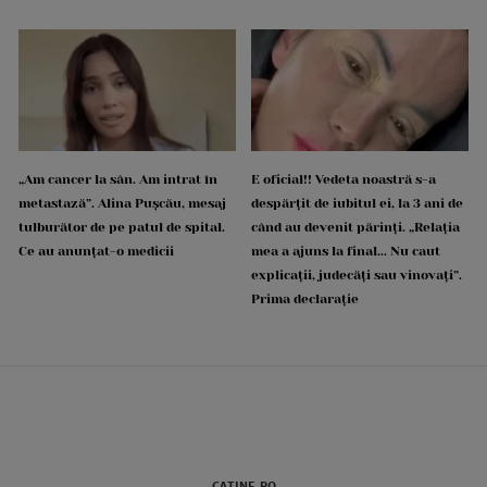
„Am cancer la sân. Am intrat în
E oficial!! Vedeta noastră s-a
metastază”. Alina Pușcău, mesaj
despărțit de iubitul ei, la 3 ani de
tulburător de pe patul de spital.
când au devenit părinți. „Relația
Ce au anunțat-o medicii
mea a ajuns la final... Nu caut
explicații, judecăți sau vinovați”.
Prima declarație
CATINE.RO