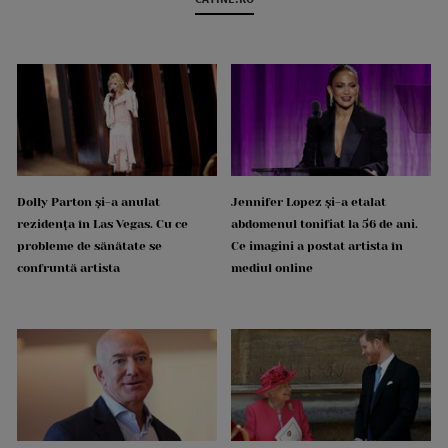
Dolly Parton și-a anulat
Jennifer Lopez și-a etalat
rezidența în Las Vegas. Cu ce
abdomenul tonifiat la 56 de ani.
probleme de sănătate se
Ce imagini a postat artista în
confruntă artista
mediul online