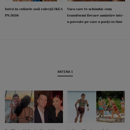
Intră în culisele noii colecții IKEA
Vara care te schimbă: cum
PS 2026
transformi fiecare amintire într-
o poveste pe care o porți cu tine
ANTENA 1