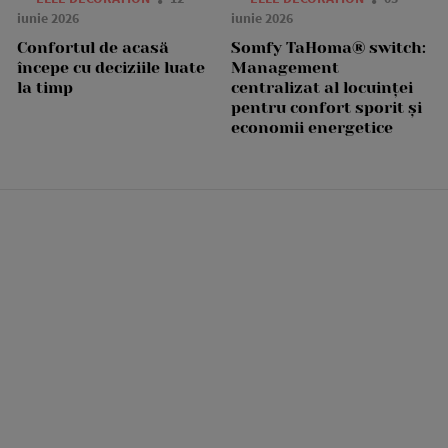
iunie 2026
iunie 2026
Confortul de acasă
Somfy TaHoma® switch:
începe cu deciziile luate
Management
la timp
centralizat al locuinței
pentru confort sporit și
economii energetice