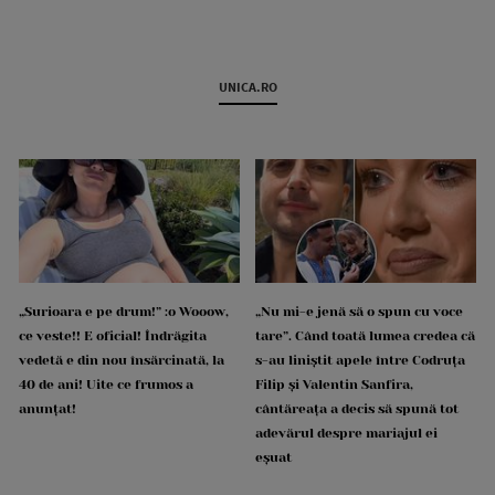
UNICA.RO
„Surioara e pe drum!” :o Wooow,
„Nu mi-e jenă să o spun cu voce
ce veste!! E oficial! Îndrăgita
tare”. Când toată lumea credea că
vedetă e din nou însărcinată, la
s-au liniștit apele între Codruța
40 de ani! Uite ce frumos a
Filip și Valentin Sanfira,
anunțat!
cântăreața a decis să spună tot
adevărul despre mariajul ei
eșuat