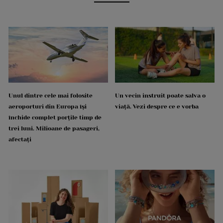
Unul dintre cele mai folosite
Un vecin instruit poate salva o
aeroporturi din Europa își
viață. Vezi despre ce e vorba
închide complet porțile timp de
trei luni. Milioane de pasageri,
afectați