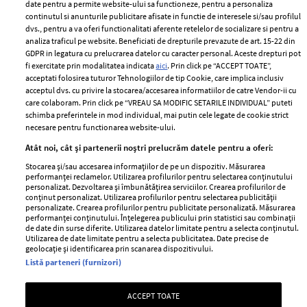
ELLE Style Awards
Termeni si conditii
date pentru a permite website-ului sa functioneze, pentru a personaliza
2024
continutul si anunturile publicitare afisate in functie de interesele si/sau profilul
Politica de
dvs., pentru a va oferi functionalitati aferente retelelor de socializare si pentru a
Despre ELLE
confidențialitate
analiza traficul pe website. Beneficiati de drepturile prevazute de art. 15-22 din
Romania
GDPR in legatura cu prelucrarea datelor cu caracter personal. Aceste drepturi pot
Politica de cookies
fi exercitate prin modalitatea indicata
aici
. Prin click pe “ACCEPT TOATE”,
Contact
Publicitate
acceptati folosirea tuturor Tehnologiilor de tip Cookie, care implica inclusiv
acceptul dvs. cu privire la stocarea/accesarea informatiilor de catre Vendor-ii cu
Abonamente
care colaboram. Prin click pe “VREAU SA MODIFIC SETARILE INDIVIDUAL” puteti
schimba preferintele in mod individual, mai putin cele legate de cookie strict
necesare pentru functionarea website-ului.
Stiri
Libertatea pentru
Atât noi, cât și partenerii noștri prelucrăm datele pentru a oferi:
femei
GSP
Stocarea și/sau accesarea informațiilor de pe un dispozitiv. Măsurarea
Viva
performanței reclamelor. Utilizarea profilurilor pentru selectarea conținutului
Unica
personalizat. Dezvoltarea și îmbunătățirea serviciilor. Crearea profilurilor de
Avantaje
conținut personalizat. Utilizarea profilurilor pentru selectarea publicității
Baby
personalizate. Crearea profilurilor pentru publicitate personalizată. Măsurarea
Retete practice
performanței conținutului. Înțelegerea publicului prin statistici sau combinații
Retete
de date din surse diferite. Utilizarea datelor limitate pentru a selecta conținutul.
Utilizarea de date limitate pentru a selecta publicitatea. Date precise de
geolocație și identificarea prin scanarea dispozitivului.
Pariază responsabil! Decizia ONJN nr. 821/25.09.2025.
Listă parteneri (furnizori)
Jocurile de noroc sunt interzise minorilor.
ACCEPT TOATE