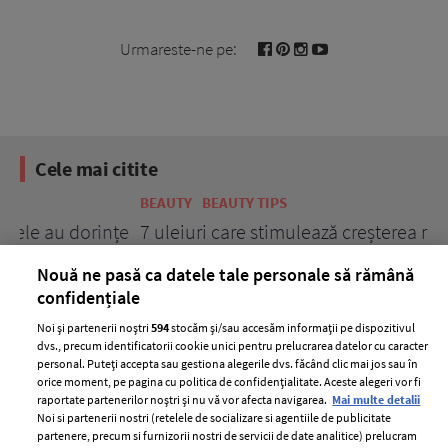
Urmareste-ne pe:
Cele mai citite
BEAUTY
BEAUTY TIPS
BE
țe
7 uleiuri care stimulează creșterea rapidă a
Ce
părului
de
Nouă ne pasă ca datele tale personale să rămână
confidențiale
Noi și partenerii noștri
594
stocăm și/sau accesăm informații pe dispozitivul
dvs., precum identificatorii cookie unici pentru prelucrarea datelor cu caracter
personal. Puteți accepta sau gestiona alegerile dvs. făcând clic mai jos sau în
orice moment, pe pagina cu politica de confidențialitate. Aceste alegeri vor fi
raportate partenerilor noștri și nu vă vor afecta navigarea.
Mai multe detalii
Noi si partenerii nostri (retelele de socializare si agentiile de publicitate
partenere, precum si furnizorii nostri de servicii de date analitice) prelucram