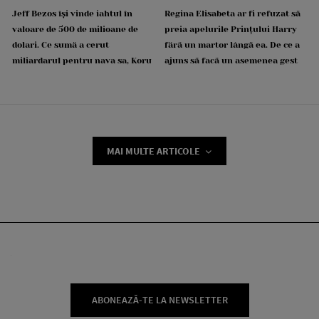
Jeff Bezos își vinde iahtul în
Regina Elisabeta ar fi refuzat să
valoare de 500 de milioane de
preia apelurile Prințului Harry
dolari. Ce sumă a cerut
fără un martor lângă ea. De ce a
miliardarul pentru nava sa, Koru
ajuns să facă un asemenea gest
MAI MULTE ARTICOLE
ABONEAZĂ-TE LA NEWSLETTER