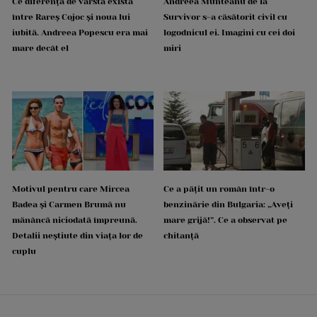
Ce diferență de vârstă există
Andreea Munteanu de la
între Rareș Cojoc și noua lui
Survivor s-a căsătorit civil cu
iubită. Andreea Popescu era mai
logodnicul ei. Imagini cu cei doi
mare decât el
miri
Motivul pentru care Mircea
Ce a pățit un român într-o
Badea și Carmen Brumă nu
benzinărie din Bulgaria: „Aveți
mănâncă niciodată împreună.
mare grijă!”. Ce a observat pe
Detalii neștiute din viața lor de
chitanță
cuplu