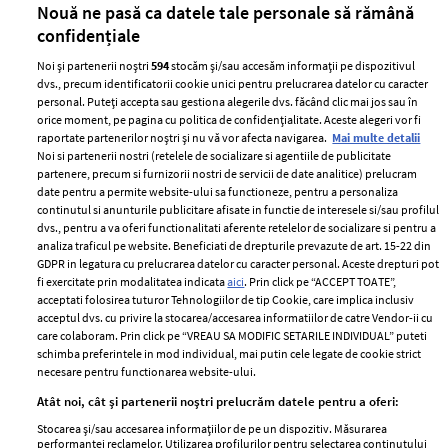
Nouă ne pasă ca datele tale personale să rămână
confidențiale
Noi și partenerii noștri
594
stocăm și/sau accesăm informații pe dispozitivul
dvs., precum identificatorii cookie unici pentru prelucrarea datelor cu caracter
personal. Puteți accepta sau gestiona alegerile dvs. făcând clic mai jos sau în
orice moment, pe pagina cu politica de confidențialitate. Aceste alegeri vor fi
raportate partenerilor noștri și nu vă vor afecta navigarea.
Mai multe detalii
Noi si partenerii nostri (retelele de socializare si agentiile de publicitate
partenere, precum si furnizorii nostri de servicii de date analitice) prelucram
ELLE Style Awards
Termeni si conditii
date pentru a permite website-ului sa functioneze, pentru a personaliza
2024
continutul si anunturile publicitare afisate in functie de interesele si/sau profilul
Politica de
dvs., pentru a va oferi functionalitati aferente retelelor de socializare si pentru a
Despre ELLE
confidențialitate
analiza traficul pe website. Beneficiati de drepturile prevazute de art. 15-22 din
Romania
GDPR in legatura cu prelucrarea datelor cu caracter personal. Aceste drepturi pot
Politica de cookies
fi exercitate prin modalitatea indicata
aici
. Prin click pe “ACCEPT TOATE”,
Contact
Publicitate
acceptati folosirea tuturor Tehnologiilor de tip Cookie, care implica inclusiv
acceptul dvs. cu privire la stocarea/accesarea informatiilor de catre Vendor-ii cu
Abonamente
care colaboram. Prin click pe “VREAU SA MODIFIC SETARILE INDIVIDUAL” puteti
schimba preferintele in mod individual, mai putin cele legate de cookie strict
necesare pentru functionarea website-ului.
Stiri
Libertatea pentru
Atât noi, cât și partenerii noștri prelucrăm datele pentru a oferi:
femei
GSP
Stocarea și/sau accesarea informațiilor de pe un dispozitiv. Măsurarea
Viva
performanței reclamelor. Utilizarea profilurilor pentru selectarea conținutului