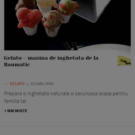
Gelato – masina de inghetata de la
Baumatic
—
GELATO
12 iulie 2010
Prepara o inghetata naturala si savuroasa acasa pentru
familia ta!
+ MAI MULTE