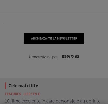
ABONEAZĂ-TE LA NEWSLETTER
Urmareste-ne pe:
Cele mai citite
FEATURES
LIFESTYLE
BE
10 filme excelente în care personajele au dorințe
7 
acerbe de răzbunare
pă