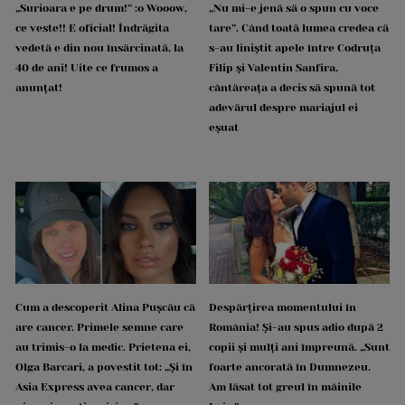
„Surioara e pe drum!” :o Wooow,
„Nu mi-e jenă să o spun cu voce
ce veste!! E oficial! Îndrăgita
tare”. Când toată lumea credea că
vedetă e din nou însărcinată, la
s-au liniștit apele între Codruța
40 de ani! Uite ce frumos a
Filip și Valentin Sanfira,
anunțat!
cântăreața a decis să spună tot
adevărul despre mariajul ei
eșuat
Cum a descoperit Alina Pușcău că
Despărțirea momentului în
are cancer. Primele semne care
România! Și-au spus adio după 2
au trimis-o la medic. Prietena ei,
copii și mulți ani împreună. „Sunt
Olga Barcari, a povestit tot: „Și în
foarte ancorată în Dumnezeu.
Asia Express avea cancer, dar
Am lăsat tot greul în mâinile