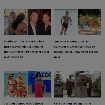
Ce diferență de vârstă există
Andreea Munteanu de la
între Rareș Cojoc și noua lui
Survivor s-a căsătorit civil cu
iubită. Andreea Popescu era mai
logodnicul ei. Imagini cu cei doi
mare decât el
miri
Motivul pentru care Mircea
Ce a pățit un român într-o