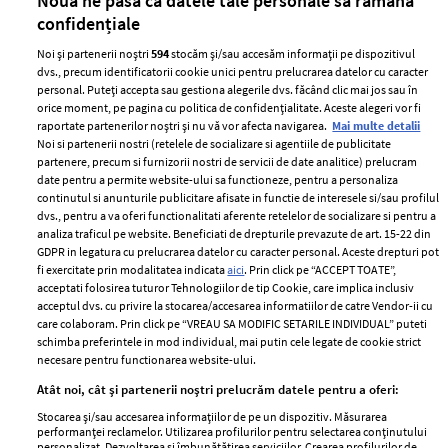
Nouă ne pasă ca datele tale personale să rămână
confidențiale
Noi și partenerii noștri
594
stocăm și/sau accesăm informații pe dispozitivul
dvs., precum identificatorii cookie unici pentru prelucrarea datelor cu caracter
personal. Puteți accepta sau gestiona alegerile dvs. făcând clic mai jos sau în
orice moment, pe pagina cu politica de confidențialitate. Aceste alegeri vor fi
raportate partenerilor noștri și nu vă vor afecta navigarea.
Mai multe detalii
Noi si partenerii nostri (retelele de socializare si agentiile de publicitate
partenere, precum si furnizorii nostri de servicii de date analitice) prelucram
ELLE Style Awards
Termeni si conditii
date pentru a permite website-ului sa functioneze, pentru a personaliza
2024
continutul si anunturile publicitare afisate in functie de interesele si/sau profilul
Politica de
dvs., pentru a va oferi functionalitati aferente retelelor de socializare si pentru a
Despre ELLE
confidențialitate
analiza traficul pe website. Beneficiati de drepturile prevazute de art. 15-22 din
Romania
GDPR in legatura cu prelucrarea datelor cu caracter personal. Aceste drepturi pot
Politica de cookies
fi exercitate prin modalitatea indicata
aici
. Prin click pe “ACCEPT TOATE”,
Contact
Publicitate
acceptati folosirea tuturor Tehnologiilor de tip Cookie, care implica inclusiv
acceptul dvs. cu privire la stocarea/accesarea informatiilor de catre Vendor-ii cu
Abonamente
care colaboram. Prin click pe “VREAU SA MODIFIC SETARILE INDIVIDUAL” puteti
schimba preferintele in mod individual, mai putin cele legate de cookie strict
necesare pentru functionarea website-ului.
Stiri
Libertatea pentru
Atât noi, cât și partenerii noștri prelucrăm datele pentru a oferi:
femei
GSP
Stocarea și/sau accesarea informațiilor de pe un dispozitiv. Măsurarea
Viva
performanței reclamelor. Utilizarea profilurilor pentru selectarea conținutului
Unica
personalizat. Dezvoltarea și îmbunătățirea serviciilor. Crearea profilurilor de