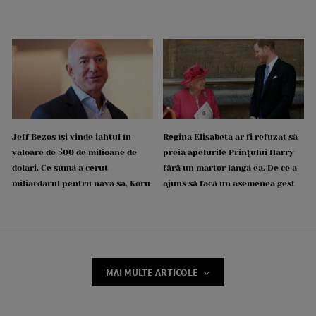
Jeff Bezos își vinde iahtul în
Regina Elisabeta ar fi refuzat să
valoare de 500 de milioane de
preia apelurile Prințului Harry
dolari. Ce sumă a cerut
fără un martor lângă ea. De ce a
miliardarul pentru nava sa, Koru
ajuns să facă un asemenea gest
MAI MULTE ARTICOLE