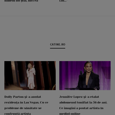
nimeni nu știa, nici ea”
Lui...”
CATINE.RO
Dolly Parton și-a anulat
Jennifer Lopez și-a etalat
rezidența în Las Vegas. Cu ce
abdomenul tonifiat la 56 de ani.
probleme de sănătate se
Ce imagini a postat artista în
confruntă artista
mediul online