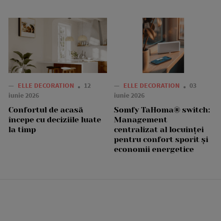
—
ELLE DECORATION
12
—
ELLE DECORATION
03
iunie 2026
iunie 2026
Confortul de acasă
Somfy TaHoma® switch:
începe cu deciziile luate
Management
la timp
centralizat al locuinței
pentru confort sporit și
economii energetice