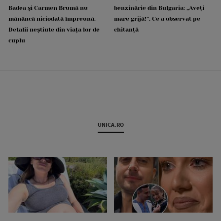
Badea și Carmen Brumă nu
benzinărie din Bulgaria: „Aveți
mănâncă niciodată împreună.
mare grijă!”. Ce a observat pe
Detalii neștiute din viața lor de
chitanță
cuplu
UNICA.RO