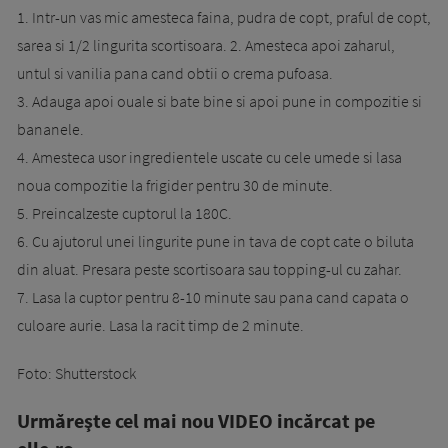
1. Intr-un vas mic amesteca faina, pudra de copt, praful de copt,
sarea si 1/2 lingurita scortisoara. 2. Amesteca apoi zaharul,
untul si vanilia pana cand obtii o crema pufoasa.
3. Adauga apoi ouale si bate bine si apoi pune in compozitie si
bananele.
4. Amesteca usor ingredientele uscate cu cele umede si lasa
noua compozitie la frigider pentru 30 de minute.
5. Preincalzeste cuptorul la 180C.
6. Cu ajutorul unei lingurite pune in tava de copt cate o biluta
din aluat. Presara peste scortisoara sau topping-ul cu zahar.
7. Lasa la cuptor pentru 8-10 minute sau pana cand capata o
culoare aurie. Lasa la racit timp de 2 minute.
Foto: Shutterstock
Urmăreşte cel mai nou VIDEO incărcat pe