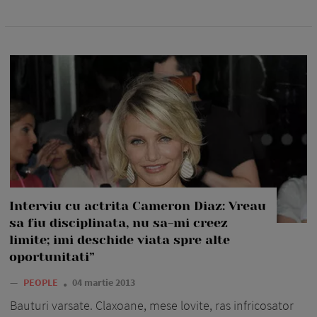
Interviu cu actrita Cameron Diaz: Vreau
sa fiu disciplinata, nu sa-mi creez
limite; imi deschide viata spre alte
oportunitati”
—
PEOPLE
04 martie 2013
Bauturi varsate. Claxoane, mese lovite, ras infricosator