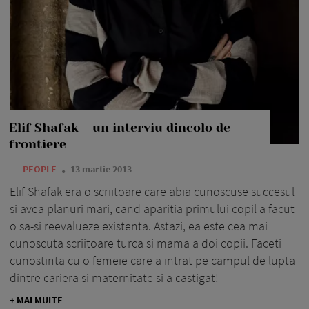
Elif Shafak – un interviu dincolo de
frontiere
—
PEOPLE
13 martie 2013
Elif Shafak era o scriitoare care abia cunoscuse succesul
si avea planuri mari, cand aparitia primului copil a facut-
o sa-si reevalueze existenta. Astazi, ea este cea mai
cunoscuta scriitoare turca si mama a doi copii. Faceti
cunostinta cu o femeie care a intrat pe campul de lupta
dintre cariera si maternitate si a castigat!
+ MAI MULTE