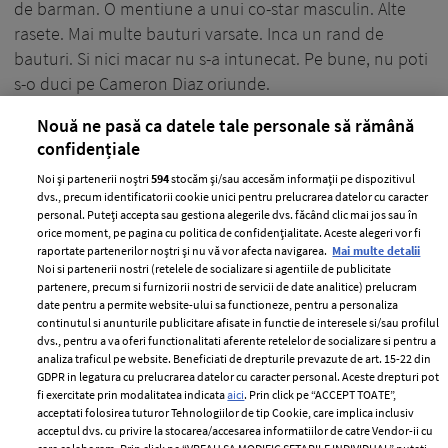
de barman. O mentiune a unui co-star masculin. Alte
rasete. Mai multe bauturi varsate. Inca un rand de
bauturi. Si nici macar nu s-a intunecat. Pe bune, nu poti
s-o duci pe Cameron Diaz oriunde.
Nouă ne pasă ca datele tale personale să rămână
+ MAI MULTE
confidențiale
Noi și partenerii noștri
594
stocăm și/sau accesăm informații pe dispozitivul
dvs., precum identificatorii cookie unici pentru prelucrarea datelor cu caracter
personal. Puteți accepta sau gestiona alegerile dvs. făcând clic mai jos sau în
orice moment, pe pagina cu politica de confidențialitate. Aceste alegeri vor fi
raportate partenerilor noștri și nu vă vor afecta navigarea.
Mai multe detalii
Noi si partenerii nostri (retelele de socializare si agentiile de publicitate
partenere, precum si furnizorii nostri de servicii de date analitice) prelucram
date pentru a permite website-ului sa functioneze, pentru a personaliza
continutul si anunturile publicitare afisate in functie de interesele si/sau profilul
dvs., pentru a va oferi functionalitati aferente retelelor de socializare si pentru a
analiza traficul pe website. Beneficiati de drepturile prevazute de art. 15-22 din
GDPR in legatura cu prelucrarea datelor cu caracter personal. Aceste drepturi pot
fi exercitate prin modalitatea indicata
aici
. Prin click pe “ACCEPT TOATE”,
acceptati folosirea tuturor Tehnologiilor de tip Cookie, care implica inclusiv
acceptul dvs. cu privire la stocarea/accesarea informatiilor de catre Vendor-ii cu
Premiile Oscar 2013 – Top 10 best &