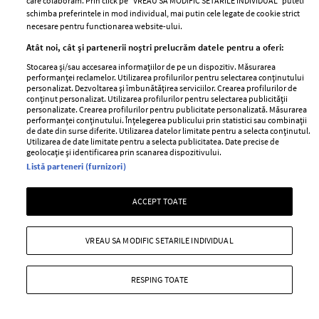
care colaboram. Prin click pe “VREAU SA MODIFIC SETARILE INDIVIDUAL” puteti
worst dressed
schimba preferintele in mod individual, mai putin cele legate de cookie strict
necesare pentru functionarea website-ului.
—
PEOPLE
25 februarie 2013
Atât noi, cât și partenerii noștri prelucrăm datele pentru a oferi:
Cristina Craciun, fashion editor ELLE, face o scurta
Stocarea și/sau accesarea informațiilor de pe un dispozitiv. Măsurarea
performanței reclamelor. Utilizarea profilurilor pentru selectarea conținutului
analiza a aparitiilor inspirate sau, din contra, nereusite
personalizat. Dezvoltarea și îmbunătățirea serviciilor. Crearea profilurilor de
de la Premiile Oscar 2013!
conținut personalizat. Utilizarea profilurilor pentru selectarea publicității
personalizate. Crearea profilurilor pentru publicitate personalizată. Măsurarea
performanței conținutului. Înțelegerea publicului prin statistici sau combinații
+ MAI MULTE
de date din surse diferite. Utilizarea datelor limitate pentru a selecta conținutul.
Utilizarea de date limitate pentru a selecta publicitatea. Date precise de
geolocație și identificarea prin scanarea dispozitivului.
Listă parteneri (furnizori)
ACCEPT TOATE
VREAU SA MODIFIC SETARILE INDIVIDUAL
RESPING TOATE