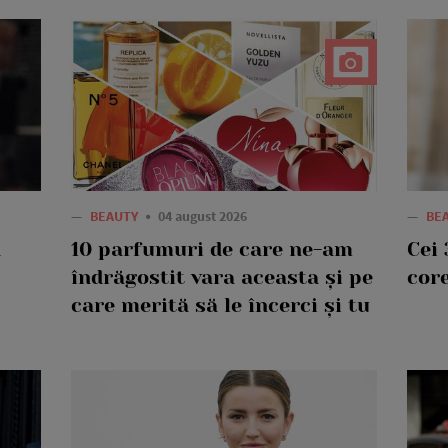
—
BEAUTY
04 august 2026
—
BE
a
10 parfumuri de care ne-am
Cei 
îndrăgostit vara aceasta și pe
core
care merită să le încerci și tu