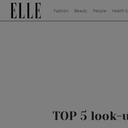
Fashion
Beauty
People
Health &
TOP 5 look-u