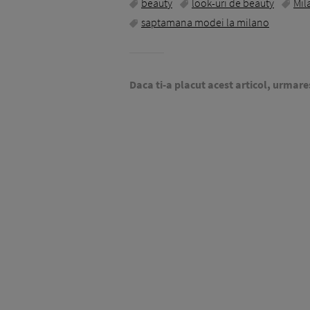
beauty
look-uri de beauty
Mil
saptamana modei la milano
Daca ti-a placut acest articol, urmare