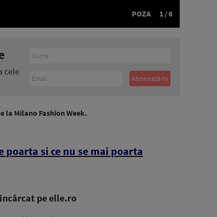
POZA
1 / 6
e
a cele
de la Milano Fashion Week.
e poarta si ce nu se mai poarta
ncărcat pe elle.ro