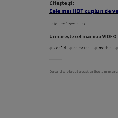
Citește și:
Cele mai HOT cupluri de 
Foto: Profimedia, PR
Urmăreşte cel mai nou VIDEO i
Coafuri
covor rosu
machiaj
Daca ti-a placut acest articol, urmare