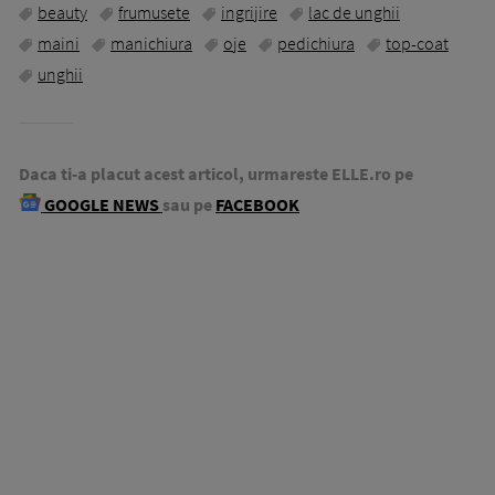
beauty
frumusete
ingrijire
lac de unghii
maini
manichiura
oje
pedichiura
top-coat
unghii
Daca ti-a placut acest articol, urmareste ELLE.ro pe
GOOGLE NEWS
sau pe
FACEBOOK