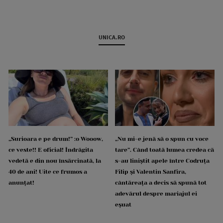
UNICA.RO
„Surioara e pe drum!” :o Wooow,
„Nu mi-e jenă să o spun cu voce
ce veste!! E oficial! Îndrăgita
tare”. Când toată lumea credea că
vedetă e din nou însărcinată, la
s-au liniștit apele între Codruța
40 de ani! Uite ce frumos a
Filip și Valentin Sanfira,
anunțat!
cântăreața a decis să spună tot
adevărul despre mariajul ei
eșuat