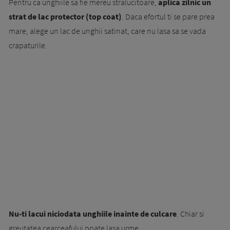
Pentru ca unghiile sa fie mereu stralucitoare,
aplica zilnic un
strat de lac protector (top coat)
. Daca efortul ti se pare prea
mare, alege un lac de unghii satinat, care nu lasa sa se vada
crapaturile.
Nu-ti lacui niciodata unghiile inainte de culcare
. Chiar si
greutatea cearceafului poate lasa urme.