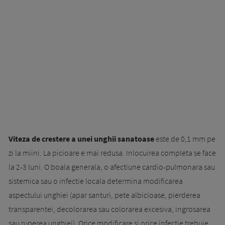
Viteza de crestere a unei unghii sanatoase
este de 0,1 mm pe
zi la miini. La picioare e mai redusa. Inlocuirea completa se face
la 2-3 luni. O boala ge­nerala, o afectiune cardio-pulmonara sau
sistemica sau o infectie locala determina modificarea
aspectului unghiei (apar santuri, pete albicioase, pierderea
transparentei, decolorarea sau colorarea excesiva, ingrosarea
sau ruperea unghiei). Orice modificare si orice infectie trebuie