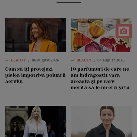
—
BEAUTY
06 august 2026
—
BEAUTY
04 august 2026
Cum să îți protejezi
10 parfumuri de care ne-
pielea împotriva poluării
am îndrăgostit vara
aerului
aceasta și pe care
merită să le încerci și tu