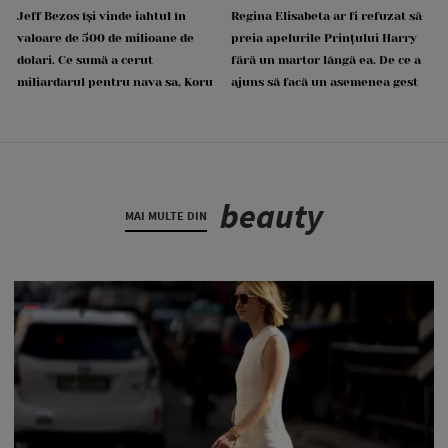
Jeff Bezos își vinde iahtul în
Regina Elisabeta ar fi refuzat să
valoare de 500 de milioane de
preia apelurile Prințului Harry
dolari. Ce sumă a cerut
fără un martor lângă ea. De ce a
miliardarul pentru nava sa, Koru
ajuns să facă un asemenea gest
beauty
MAI MULTE DIN