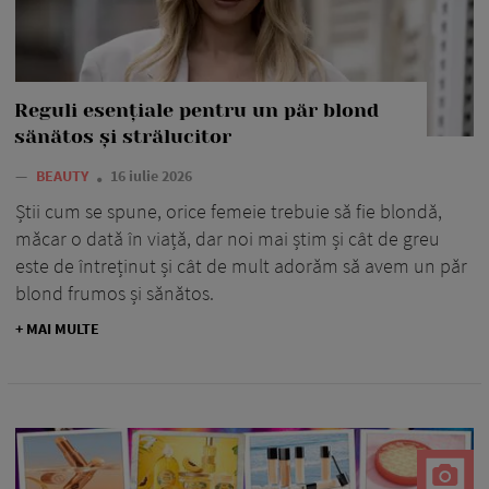
Reguli esențiale pentru un păr blond
sănătos și strălucitor
—
BEAUTY
16 iulie 2026
Știi cum se spune, orice femeie trebuie să fie blondă,
măcar o dată în viață, dar noi mai știm și cât de greu
este de întreținut și cât de mult adorăm să avem un păr
blond frumos și sănătos.
+ MAI MULTE