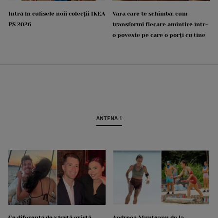
Intră în culisele noii colecții IKEA
Vara care te schimbă: cum
PS 2026
transformi fiecare amintire într-
o poveste pe care o porți cu tine
ANTENA 1
Ce diferență de vârstă există
Andreea Munteanu de la