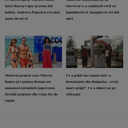
între Rareș Cojoc și noua lui
Survivor s-a căsătorit civil cu
iubită. Andreea Popescu era mai
logodnicul ei. Imagini cu cei doi
mare decât el
miri
Motivul pentru care Mircea
Ce a pățit un român într-o
Badea și Carmen Brumă nu
benzinărie din Bulgaria: „Aveți
mănâncă niciodată împreună.
mare grijă!”. Ce a observat pe
Detalii neștiute din viața lor de
chitanță
cuplu