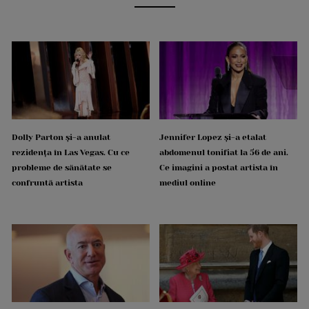
Dolly Parton și-a anulat
Jennifer Lopez și-a etalat
rezidența în Las Vegas. Cu ce
abdomenul tonifiat la 56 de ani.
probleme de sănătate se
Ce imagini a postat artista în
confruntă artista
mediul online