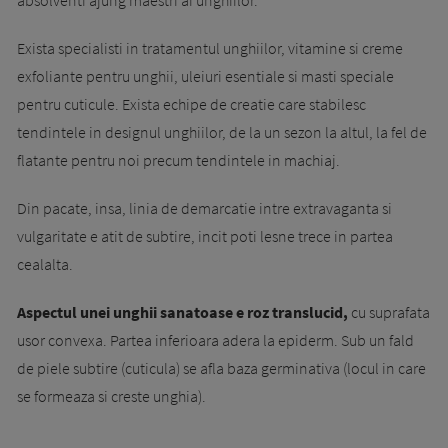
absolventi ajung maestri ai unghiilor.
Exista specialisti in tratamentul unghiilor, vitamine si creme
exfoliante pentru unghii, uleiuri esentiale si masti speciale
pentru cuticule. Exista echipe de creatie care stabilesc
tendintele in designul unghiilor, de la un sezon la altul, la fel de
flatante pentru noi precum tendin­te­le in machiaj.
Din pacate, insa, linia de demarcatie intre extravaganta si
vulgaritate e atit de subtire, incit poti lesne trece in partea
cealalta.
Aspectul unei unghii sanatoase e roz translucid,
cu suprafata
usor convexa. Partea inferioara adera la epiderm. Sub un fald
de piele subtire (cuticula) se afla baza germinativa (locul in care
se formeaza si creste unghia).