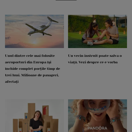
Unul dintre cele mai folosite
Un vecin instruit poate salva o
aeroporturi din Europa își
viață. Vezi despre ce e vorba
închide complet porțile timp de
trei luni. Milioane de pasageri,
afectați