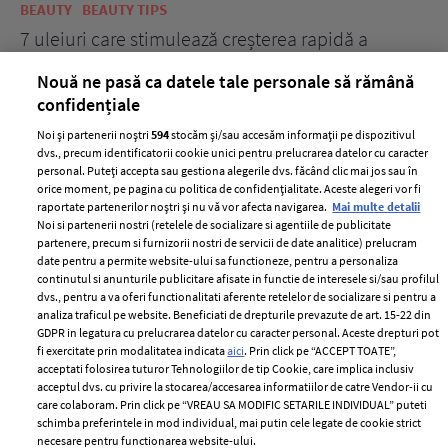
BEAUTY
BEAUTY TIPS
BE
țe
7 uleiuri care stimulează creșterea rapidă a
Ce
părului
de
Nouă ne pasă ca datele tale personale să rămână
confidențiale
Noi și partenerii noștri
594
stocăm și/sau accesăm informații pe dispozitivul
dvs., precum identificatorii cookie unici pentru prelucrarea datelor cu caracter
personal. Puteți accepta sau gestiona alegerile dvs. făcând clic mai jos sau în
orice moment, pe pagina cu politica de confidențialitate. Aceste alegeri vor fi
raportate partenerilor noștri și nu vă vor afecta navigarea.
Mai multe detalii
Noi si partenerii nostri (retelele de socializare si agentiile de publicitate
partenere, precum si furnizorii nostri de servicii de date analitice) prelucram
ELLE Style Awards
Termeni si conditii
date pentru a permite website-ului sa functioneze, pentru a personaliza
2024
continutul si anunturile publicitare afisate in functie de interesele si/sau profilul
Politica de
dvs., pentru a va oferi functionalitati aferente retelelor de socializare si pentru a
Despre ELLE
confidențialitate
analiza traficul pe website. Beneficiati de drepturile prevazute de art. 15-22 din
Romania
GDPR in legatura cu prelucrarea datelor cu caracter personal. Aceste drepturi pot
Politica de cookies
fi exercitate prin modalitatea indicata
aici
. Prin click pe “ACCEPT TOATE”,
Contact
Publicitate
acceptati folosirea tuturor Tehnologiilor de tip Cookie, care implica inclusiv
acceptul dvs. cu privire la stocarea/accesarea informatiilor de catre Vendor-ii cu
Abonamente
care colaboram. Prin click pe “VREAU SA MODIFIC SETARILE INDIVIDUAL” puteti
schimba preferintele in mod individual, mai putin cele legate de cookie strict
necesare pentru functionarea website-ului.