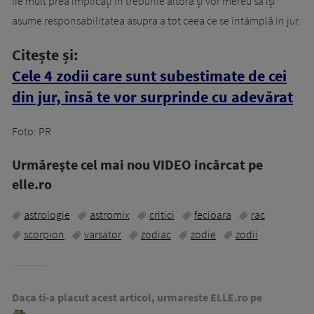
fie mult prea implicați în treburile altora și vor mereu să își
asume responsabilitatea asupra a tot ceea ce se întâmplă în jur.
Citește și:
Cele 4 zodii care sunt subestimate de cei
din jur, însă te vor surprinde cu adevărat
Foto: PR
Urmăreşte cel mai nou VIDEO incărcat pe
elle.ro
astrologie
astromix
critici
fecioara
rac
scorpion
varsator
zodiac
zodie
zodii
Daca ti-a placut acest articol, urmareste ELLE.ro pe