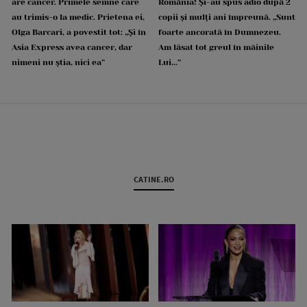
are cancer. Primele semne care
România! Și-au spus adio după 2
au trimis-o la medic. Prietena ei,
copii și mulți ani împreună. „Sunt
Olga Barcari, a povestit tot: „Și în
foarte ancorată în Dumnezeu.
Asia Express avea cancer, dar
Am lăsat tot greul în mâinile
nimeni nu știa, nici ea”
Lui...”
CATINE.RO