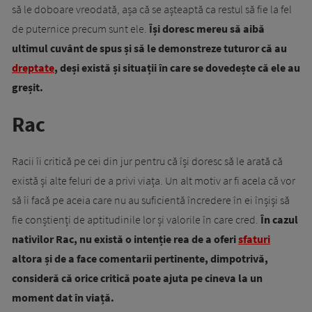
să le doboare vreodată, așa că se așteaptă ca restul să fie la fel
de puternice precum sunt ele.
Își doresc mereu să aibă
ultimul cuvânt de spus și să le demonstreze tuturor că au
dreptate
, deși există și situații în care se dovedește că ele au
greșit.
Rac
Racii îi critică pe cei din jur pentru că își doresc să le arată că
există și alte feluri de a privi viața. Un alt motiv ar fi acela că vor
să îi facă pe aceia care nu au suficientă încredere în ei înșiși să
fie conștienți de aptitudinile lor și valorile în care cred.
În cazul
nativilor Rac, nu există o intenție rea de a oferi
sfaturi
altora și de a face comentarii pertinente, dimpotrivă,
consideră că orice critică poate ajuta pe cineva la un
moment dat în viață.