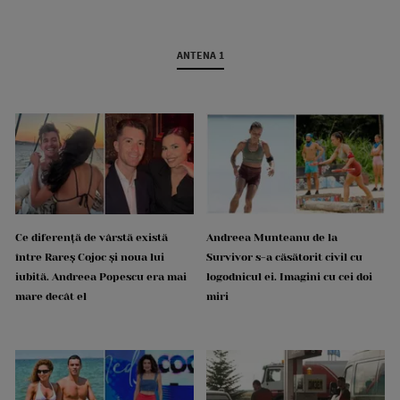
ANTENA 1
Ce diferență de vârstă există
Andreea Munteanu de la
între Rareș Cojoc și noua lui
Survivor s-a căsătorit civil cu
iubită. Andreea Popescu era mai
logodnicul ei. Imagini cu cei doi
mare decât el
miri