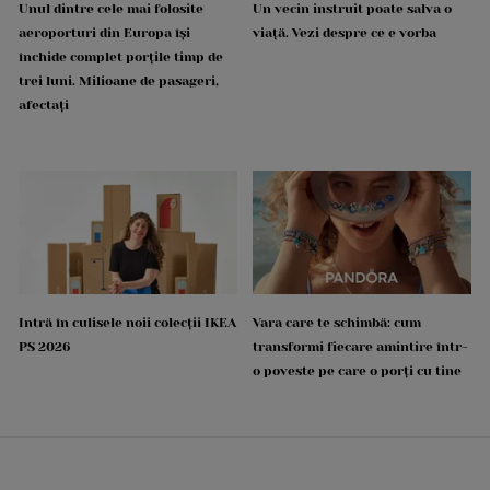
Unul dintre cele mai folosite
Un vecin instruit poate salva o
aeroporturi din Europa își
viață. Vezi despre ce e vorba
închide complet porțile timp de
trei luni. Milioane de pasageri,
afectați
Intră în culisele noii colecții IKEA
Vara care te schimbă: cum
PS 2026
transformi fiecare amintire într-
o poveste pe care o porți cu tine