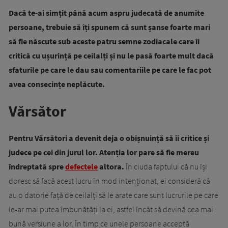
Dacă te-ai simțit până acum aspru judecată de anumite
persoane, trebuie să îți spunem că sunt șanse foarte mari
să fie născute sub aceste patru semne zodiacale care
îi
critică cu ușurință pe ceilalți și nu le pasă foarte mult dacă
sfaturile pe care le dau sau comentariile pe care le fac pot
avea consecințe neplăcute.
Vărsător
Pentru Vărsători a devenit deja o obișnuință să îi critice și
judece pe cei din jurul lor.
Atenția lor pare să fie mereu
îndreptată spre
defectele
altora.
În ciuda faptului că nu își
doresc să facă acest lucru în mod intenționat, ei consideră că
au o datorie față de ceilalți să le arate care sunt lucrurile pe care
le-ar mai putea îmbunătăți la ei, astfel încât să devină cea mai
bună versiune a lor. În timp ce unele persoane acceptă