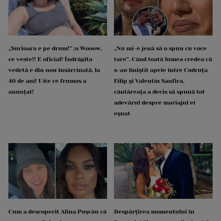
„Surioara e pe drum!” :o Wooow,
„Nu mi-e jenă să o spun cu voce
ce veste!! E oficial! Îndrăgita
tare”. Când toată lumea credea că
vedetă e din nou însărcinată, la
s-au liniștit apele între Codruța
40 de ani! Uite ce frumos a
Filip și Valentin Sanfira,
anunțat!
cântăreața a decis să spună tot
adevărul despre mariajul ei
eșuat
Cum a descoperit Alina Pușcău că
Despărțirea momentului în