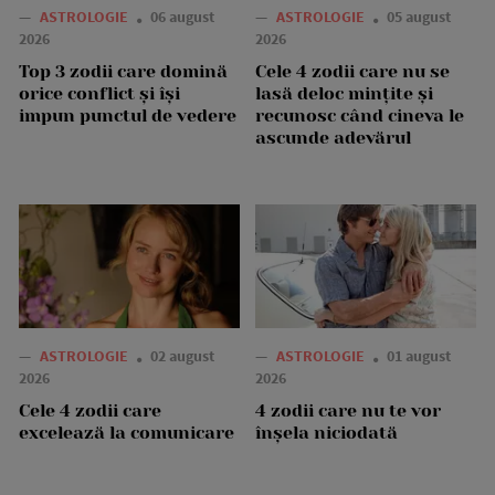
—
ASTROLOGIE
06 august
—
ASTROLOGIE
05 august
2026
2026
Top 3 zodii care domină
Cele 4 zodii care nu se
orice conflict și își
lasă deloc mințite și
impun punctul de vedere
recunosc când cineva le
ascunde adevărul
—
ASTROLOGIE
02 august
—
ASTROLOGIE
01 august
2026
2026
Cele 4 zodii care
4 zodii care nu te vor
excelează la comunicare
înșela niciodată