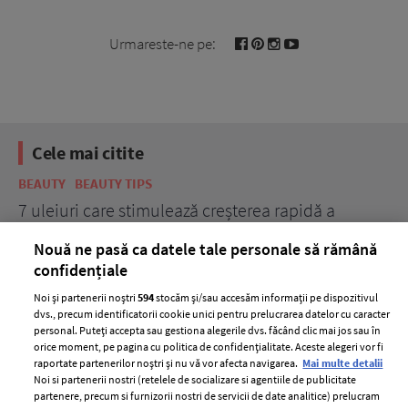
Urmareste-ne pe:
Cele mai citite
BEAUTY
BEAUTY TIPS
BE
țe
7 uleiuri care stimulează creșterea rapidă a
Ce
părului
de
Nouă ne pasă ca datele tale personale să rămână
confidențiale
Noi și partenerii noștri
594
stocăm și/sau accesăm informații pe dispozitivul
dvs., precum identificatorii cookie unici pentru prelucrarea datelor cu caracter
personal. Puteți accepta sau gestiona alegerile dvs. făcând clic mai jos sau în
orice moment, pe pagina cu politica de confidențialitate. Aceste alegeri vor fi
raportate partenerilor noștri și nu vă vor afecta navigarea.
Mai multe detalii
Noi si partenerii nostri (retelele de socializare si agentiile de publicitate
partenere, precum si furnizorii nostri de servicii de date analitice) prelucram