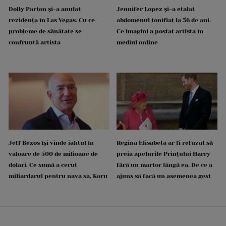
Dolly Parton și-a anulat
Jennifer Lopez și-a etalat
rezidența în Las Vegas. Cu ce
abdomenul tonifiat la 56 de ani.
probleme de sănătate se
Ce imagini a postat artista în
confruntă artista
mediul online
Jeff Bezos își vinde iahtul în
Regina Elisabeta ar fi refuzat să
valoare de 500 de milioane de
preia apelurile Prințului Harry
dolari. Ce sumă a cerut
fără un martor lângă ea. De ce a
miliardarul pentru nava sa, Koru
ajuns să facă un asemenea gest