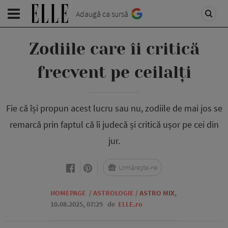
Adaugă ca sursă
Zodiile care îi critică
frecvent pe ceilalți
Fie că își propun acest lucru sau nu, zodiile de mai jos se
remarcă prin faptul că îi judecă și critică ușor pe cei din
jur.
Urmărește-ne
HOMEPAGE
/
ASTROLOGIE
/
ASTRO MIX
,
10.08.2025, 07:29
de
ELLE.ro