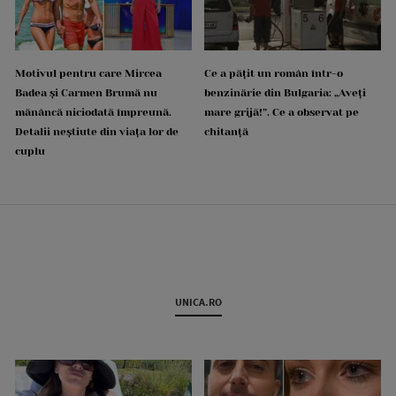
Motivul pentru care Mircea
Ce a pățit un român într-o
Badea și Carmen Brumă nu
benzinărie din Bulgaria: „Aveți
mănâncă niciodată împreună.
mare grijă!”. Ce a observat pe
Detalii neștiute din viața lor de
chitanță
cuplu
UNICA.RO