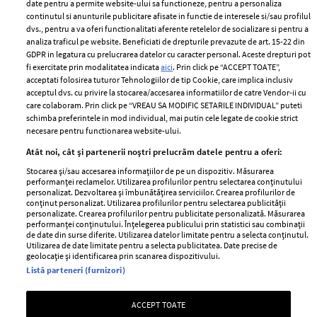
ELLE Style Awards
Termeni si conditii
date pentru a permite website-ului sa functioneze, pentru a personaliza
2024
continutul si anunturile publicitare afisate in functie de interesele si/sau profilul
Politica de
dvs., pentru a va oferi functionalitati aferente retelelor de socializare si pentru a
Despre ELLE
confidențialitate
analiza traficul pe website. Beneficiati de drepturile prevazute de art. 15-22 din
Romania
GDPR in legatura cu prelucrarea datelor cu caracter personal. Aceste drepturi pot
Politica de cookies
fi exercitate prin modalitatea indicata
aici
. Prin click pe “ACCEPT TOATE”,
Contact
Publicitate
acceptati folosirea tuturor Tehnologiilor de tip Cookie, care implica inclusiv
acceptul dvs. cu privire la stocarea/accesarea informatiilor de catre Vendor-ii cu
Abonamente
care colaboram. Prin click pe “VREAU SA MODIFIC SETARILE INDIVIDUAL” puteti
schimba preferintele in mod individual, mai putin cele legate de cookie strict
necesare pentru functionarea website-ului.
Stiri
Libertatea pentru
Atât noi, cât și partenerii noștri prelucrăm datele pentru a oferi:
femei
GSP
Stocarea și/sau accesarea informațiilor de pe un dispozitiv. Măsurarea
Viva
performanței reclamelor. Utilizarea profilurilor pentru selectarea conținutului
Unica
personalizat. Dezvoltarea și îmbunătățirea serviciilor. Crearea profilurilor de
Avantaje
conținut personalizat. Utilizarea profilurilor pentru selectarea publicității
Baby
personalizate. Crearea profilurilor pentru publicitate personalizată. Măsurarea
Retete practice
performanței conținutului. Înțelegerea publicului prin statistici sau combinații
Retete
de date din surse diferite. Utilizarea datelor limitate pentru a selecta conținutul.
Utilizarea de date limitate pentru a selecta publicitatea. Date precise de
geolocație și identificarea prin scanarea dispozitivului.
Pariază responsabil! Decizia ONJN nr. 821/25.09.2025.
Listă parteneri (furnizori)
Jocurile de noroc sunt interzise minorilor.
ACCEPT TOATE