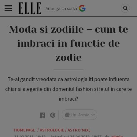
Adaugă ca sursă
Moda si zodiile – cum te
imbraci in functie de
zodie
Te-ai gandit vreodata ca astrologia iti poate influenta
chiar si alegerile din domeniul fashion si felul in care te
imbraci?
Urmărește-ne
HOMEPAGE
/
ASTROLOGIE
/
ASTRO MIX
,
11.03.2011, 10:13
. Actualizat 24.04.2013, 18:57,
de
admin