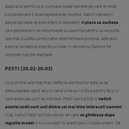
asupra lui pentru a-si cumpara toate hainele pe care le vede.
Culoarea care il avantajeaza este violetul. Nativii Varsatori
adora tot ceea ce este diferit si deosebit.
Ii place sa socheze
.
La o petrecere il vei recunoaste cu usurinta pentru ca va purta
cea mai ciudata combinatie vestimentara posibila. Adevarul
este ca Varsatorul este fie un lider in domeniul fashion fie
complet rupt de realitate!
PESTI (20.02-20.03)
Unul dintre cele mai mari defecte ale Pestilor este ca se
descurajeaza rapid atunci cand cineva ii critica pentru felul in
care arata sau cum se imbraca. Pestii sunt artisti si
nativii
acestei zodii sunt unii dintre cei mai bine imbracati oameni
.
Insa, nativii Pesti sunt de obicei cei care
se ghideaza dupa
regulile modei
si nu inovatori si acest lucru ii costa uneori. De