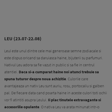
LEU (23.07-22.08)
Leul este unul dintre cele mai generoase semne zodiacale si
este dispus oricand sa daruiasca haine, bijuterii su parfumuri.
Nativul Leu adora sa fie vazut in public si sa fie in centrul
atentiei.
Daca si-a cumparat haine noi atunci trebuie sa
spuna tuturor despre noua achizitie
. Culorile care
avantajeaza un nativ Leu sunt auriu, rosu, portocaliu si galben
pal. De fiecare data cand poarta haine in aceste culori toti ochii
vor fi atintiti asupra Leului.
Ii plac tinutele extravagante si
accesoriile opulente
. O nativa Leu va arata minunat intr-o