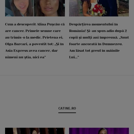
Cum a descoperit Alina Pușcău că
Despărțirea momentului în
are cancer. Primele semne care
România! Și-au spus adio după 2
au trimis-o la medic. Prietena ei,
copii și mulți ani împreună. „Sunt
Olga Barcari, a povestit tot: „Și în
foarte ancorată în Dumnezeu.
Asia Express avea cancer, dar
Am lăsat tot greul în mâinile
nimeni nu știa, nici ea”
Lui...”
CATINE.RO