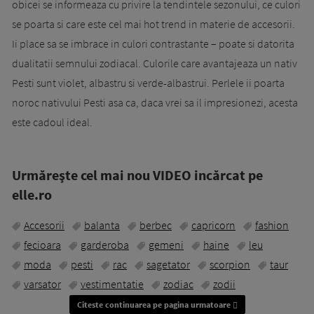
obicei se informeaza cu privire la tendintele sezonului, ce culori
se poarta si care este cel mai hot trend in materie de accesorii.
Ii place sa se imbrace in culori contrastante – poate si datorita
dualitatii semnului zodiacal. Culorile care avantajeaza un nativ
Pesti sunt violet, albastru si verde-albastrui. Perlele ii poarta
noroc nativului Pesti asa ca, daca vrei sa il impresionezi, acesta
este cadoul ideal.
Urmăreşte cel mai nou VIDEO incărcat pe
elle.ro
Accesorii
balanta
berbec
capricorn
fashion
fecioara
garderoba
gemeni
haine
leu
moda
pesti
rac
sagetator
scorpion
taur
varsator
vestimentatie
zodiac
zodii
Citeste continuarea pe pagina urmatoare