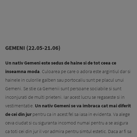
GEMENI (22.05-21.06)
Un nativ Gemeni este sedus de haine si de tot ceea ce
inseamna moda
. Culoarea pe care o adora este argintiul dar si
hainele in culorile galben sau portocaliu sunt pe placul unui
Gemeni. Se stie ca Gemenii sunt persoane sociabile si sunt
inconjurati de multi prieteni. Iar acest lucru se regaseste si in
vestimentatie.
Un nativ Gemeni se va imbraca cat mai diferit
de cei din jur
pentru ca in acest fel sa iasa in evidenta. Va alege
ceva ciudat si cu siguranta incomod numai pentru a se asigura
ca toti cei din jur il vor admira pentru simtul estetic. Daca ar fi sa