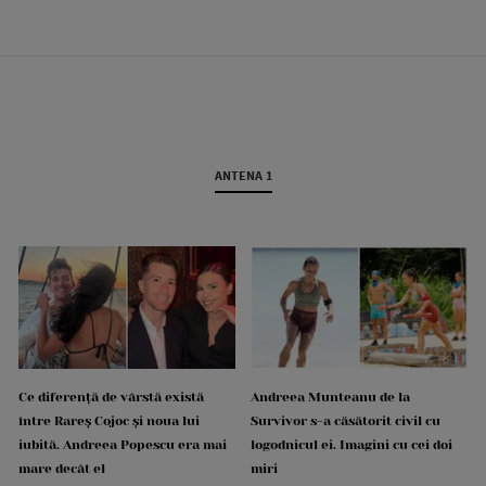
ANTENA 1
Ce diferență de vârstă există
Andreea Munteanu de la
între Rareș Cojoc și noua lui
Survivor s-a căsătorit civil cu
iubită. Andreea Popescu era mai
logodnicul ei. Imagini cu cei doi
mare decât el
miri