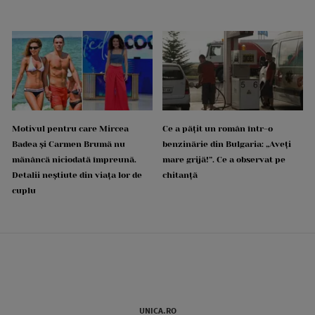
Motivul pentru care Mircea
Ce a pățit un român într-o
Badea și Carmen Brumă nu
benzinărie din Bulgaria: „Aveți
mănâncă niciodată împreună.
mare grijă!”. Ce a observat pe
Detalii neștiute din viața lor de
chitanță
cuplu
UNICA.RO