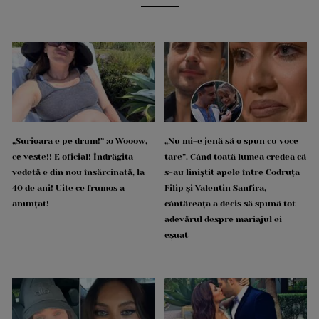
„Surioara e pe drum!” :o Wooow,
„Nu mi-e jenă să o spun cu voce
ce veste!! E oficial! Îndrăgita
tare”. Când toată lumea credea că
vedetă e din nou însărcinată, la
s-au liniștit apele între Codruța
40 de ani! Uite ce frumos a
Filip și Valentin Sanfira,
anunțat!
cântăreața a decis să spună tot
adevărul despre mariajul ei
eșuat