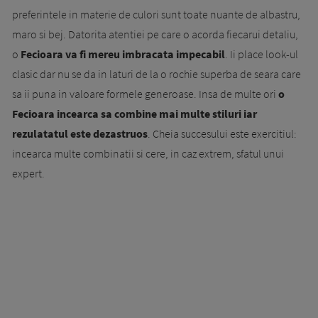
preferintele in materie de culori sunt toate nuante de albastru,
maro si bej. Datorita atentiei pe care o acorda fiecarui detaliu,
o
Fecioara va fi mereu imbracata impecabil
. Ii place look-ul
clasic dar nu se da in laturi de la o rochie superba de seara care
sa ii puna in valoare formele generoase. Insa de multe ori
o
Fecioara incearca sa combine mai multe stiluri iar
rezulatatul este dezastruos
. Cheia succesului este exercitiul:
incearca multe combinatii si cere, in caz extrem, sfatul unui
expert.