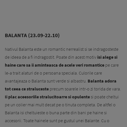
BALANTA (23.09-22.10)
Nativul Balanta este un romantic nerrealist si se indragosteste
de ideea de a fi indragostit. Poate din acest motiv
isi alege si
haine care sa ii aminteasca de acele veri romantice
pe care
le-a trait alaturi de o persoana speciala. Culorile care
avantajeaza o Balanta sunt verde si albastru.
Balanta adora
tot ceea ce straluceste
precum soarele intr-o zi torida de vara.
Ii plac aceesoriile stralucitoarre si opulente
si poate cheltui
pe un colier mai mult decat pe o tinuta completa. De altfel o
Balanta isi cheltuieste o buna parte din bani pe haine si
accesorii. Toate hainele sunt pe gustul unei Balante. Cu o