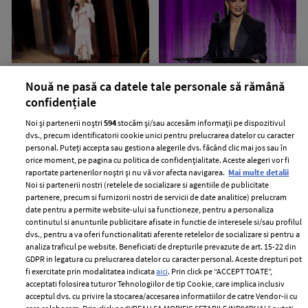
Dolly Parton și-a anulat
Jennifer Lopez și-a etalat
Nouă ne pasă ca datele tale personale să rămână
rezidența în Las Vegas. Cu ce
abdomenul tonifiat la 56 de ani.
confidențiale
probleme de sănătate se
Ce imagini a postat artista în
Noi și partenerii noștri
594
stocăm și/sau accesăm informații pe dispozitivul
confruntă artista
mediul online
dvs., precum identificatorii cookie unici pentru prelucrarea datelor cu caracter
personal. Puteți accepta sau gestiona alegerile dvs. făcând clic mai jos sau în
orice moment, pe pagina cu politica de confidențialitate. Aceste alegeri vor fi
raportate partenerilor noștri și nu vă vor afecta navigarea.
Mai multe detalii
Noi si partenerii nostri (retelele de socializare si agentiile de publicitate
partenere, precum si furnizorii nostri de servicii de date analitice) prelucram
date pentru a permite website-ului sa functioneze, pentru a personaliza
continutul si anunturile publicitare afisate in functie de interesele si/sau profilul
dvs., pentru a va oferi functionalitati aferente retelelor de socializare si pentru a
analiza traficul pe website. Beneficiati de drepturile prevazute de art. 15-22 din
GDPR in legatura cu prelucrarea datelor cu caracter personal. Aceste drepturi pot
Jeff Bezos își vinde iahtul în
Regina Elisabeta ar fi refuzat să
fi exercitate prin modalitatea indicata
aici
. Prin click pe “ACCEPT TOATE”,
valoare de 500 de milioane de
preia apelurile Prințului Harry
acceptati folosirea tuturor Tehnologiilor de tip Cookie, care implica inclusiv
dolari. Ce sumă a cerut
fără un martor lângă ea. De ce a
acceptul dvs. cu privire la stocarea/accesarea informatiilor de catre Vendor-ii cu