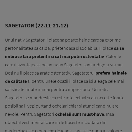
SAGETATOR (22.11-21.12)
Unui nativ Sagetator ii place sa poarte haine care sa exprime
personalitatea sa calda, prietenoasa si sociabila. Ii place
sa se
imbrace fara pretentii si cat mai putin ostentativ
. Culorile
care il avantajeaza pe un nativ Sagetator sunt indigo si visiniu.
Desi nu ii place sa arate ostentativ, Sagetatorul
prefera hainele
de calitate
si pentru unele ocazii ii place sa isi aleaga cele mai
sofisticate tinute numai pentru a impresiona. Un nativ
Sagetator se mandreste ca este intelectual si atunci este foarte
posibil sa il vezi purtand ochelari chiar si atunci cand nu are
nevoie. Pentru Sagetatori
ochelaii sunt must-have
. Insa
obiectul vestimentar care nu le lipseste niciodata din
garderoba este o pereche de jeansi care sa le puna in valoare