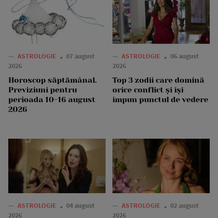
—
ASTROLOGIE
07 august
—
ASTROLOGIE
06 august
2026
2026
Horoscop săptămânal.
Top 3 zodii care domină
Previziuni pentru
orice conflict și își
perioada 10-16 august
impun punctul de vedere
2026
—
ASTROLOGIE
04 august
—
ASTROLOGIE
02 august
2026
2026