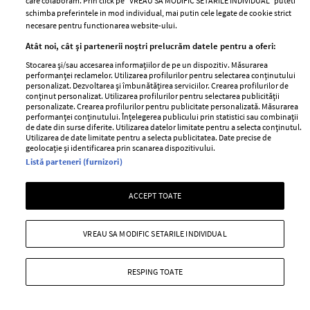
care colaboram. Prin click pe “VREAU SA MODIFIC SETARILE INDIVIDUAL” puteti
miliardarul pentru nava sa, Koru
ajuns să facă un asemenea gest
schimba preferintele in mod individual, mai putin cele legate de cookie strict
necesare pentru functionarea website-ului.
Atât noi, cât și partenerii noștri prelucrăm datele pentru a oferi:
Stocarea și/sau accesarea informațiilor de pe un dispozitiv. Măsurarea
performanței reclamelor. Utilizarea profilurilor pentru selectarea conținutului
astrologie
personalizat. Dezvoltarea și îmbunătățirea serviciilor. Crearea profilurilor de
MAI MULTE DIN
conținut personalizat. Utilizarea profilurilor pentru selectarea publicității
personalizate. Crearea profilurilor pentru publicitate personalizată. Măsurarea
performanței conținutului. Înțelegerea publicului prin statistici sau combinații
de date din surse diferite. Utilizarea datelor limitate pentru a selecta conținutul.
Utilizarea de date limitate pentru a selecta publicitatea. Date precise de
geolocație și identificarea prin scanarea dispozitivului.
Listă parteneri (furnizori)
ACCEPT TOATE
VREAU SA MODIFIC SETARILE INDIVIDUAL
RESPING TOATE
Horoscop săptămânal. Previziuni
pentru perioada 3-9 august 2026