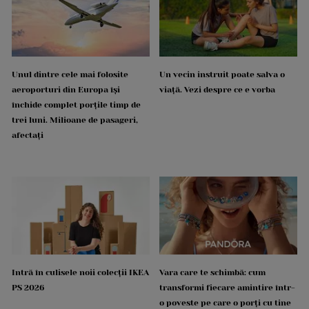
Unul dintre cele mai folosite
Un vecin instruit poate salva o
aeroporturi din Europa își
viață. Vezi despre ce e vorba
închide complet porțile timp de
trei luni. Milioane de pasageri,
afectați
Intră în culisele noii colecții IKEA
Vara care te schimbă: cum
PS 2026
transformi fiecare amintire într-
o poveste pe care o porți cu tine