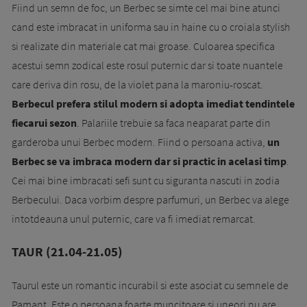
Fiind un semn de foc, un Berbec se simte cel mai bine atunci
cand este imbracat in uniforma sau in haine cu o croiala stylish
si realizate din materiale cat mai groase. Culoarea specifica
acestui semn zodical este rosul puternic dar si toate nuantele
care deriva din rosu, de la violet pana la maroniu-roscat.
Berbecul prefera stilul modern si adopta imediat tendintele
fiecarui sezon
. Palariile trebuie sa faca neaparat parte din
garderoba unui Berbec modern. Fiind o persoana activa,
un
Berbec se va imbraca modern dar si practic in acelasi timp
.
Cei mai bine imbracati sefi sunt cu siguranta nascuti in zodia
Berbecului. Daca vorbim despre parfumuri, un Berbec va alege
intotdeauna unul puternic, care va fi imediat remarcat.
TAUR (21.04-21.05)
Taurul este un romantic incurabil si este asociat cu semnele de
Pamant. Este o persoana foarte muncitoare si uneori nu are