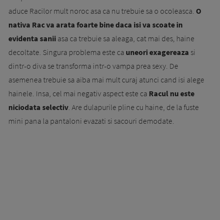
aduce Racilor mult noroc asa ca nu trebuie sa o ocoleasca.
O
nativa Rac va arata foarte bine daca isi va scoate in
evidenta sanii
asa ca trebuie sa aleaga, cat mai des, haine
decoltate. Singura problema este ca
uneori exagereaza
si
dintr-o diva se transforma intr-o vampa prea sexy. De
asemenea trebuie sa aiba mai mult curaj atunci cand isi alege
hainele. Insa, cel mai negativ aspect este ca
Racul nu este
niciodata selectiv
. Are dulapurile pline cu haine, de la fuste
mini pana la pantaloni evazati si sacouri demodate.