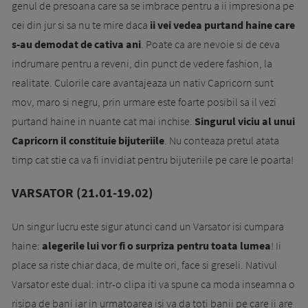
genul de presoana care sa se imbrace pentru a ii impresiona pe
cei din jur si sa nu te mire daca
ii vei vedea purtand haine care
s-au demodat de cativa ani
. Poate ca are nevoie si de ceva
indrumare pentru a reveni, din punct de vedere fashion, la
realitate. Culorile care avantajeaza un nativ Capricorn sunt
mov, maro si negru, prin urmare este foarte posibil sa il vezi
purtand haine in nuante cat mai inchise.
Singurul viciu al unui
Capricorn il constituie bijuteriile
. Nu conteaza pretul atata
timp cat stie ca va fi invidiat pentru bijuteriile pe care le poarta!
VARSATOR (21.01-19.02)
Un singur lucru este sigur atunci cand un Varsator isi cumpara
haine:
alegerile lui vor fi o surpriza pentru toata lumea
! Ii
place sa riste chiar daca, de multe ori, face si greseli. Nativul
Varsator este dual: intr-o clipa iti va spune ca moda inseamna o
risipa de bani iar in urmatoarea isi va da toti banii pe care ii are