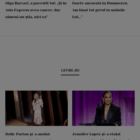
Olga Barcari, a povestit tot: „Și în
foarte ancorată în Dumnezeu.
Asia Express avea cancer, dar
Am lăsat tot greul în mâinile
nimeni nu știa, nici ea”
Lui...”
CATINE.RO
Dolly Parton și-a anulat
Jennifer Lopez și-a etalat