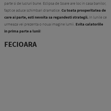
parte si de lucruri bune. Eclipsa de Soare are loc in casa banilor,
fapt ce aduce schimbari dramatice.
Cu toata prosperitatea de
care ai parte, esti nevoita sa regandesti strategii.
In lunile ce
urmeaza vei prezenta o noua imagine lumii.
Evita calatoriile
in prima parte a lunii
!
FECIOARA