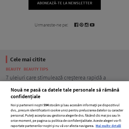
ABONEAZĂ-TE LA NEWSLETTER
Urmareste-ne pe:
Cele mai citite
BEAUTY
BEAUTY TIPS
BE
țe
7 uleiuri care stimulează creșterea rapidă a
Ce
părului
de
Nouă ne pasă ca datele tale personale să rămână
confidențiale
Noi și partenerii noștri
594
stocăm și/sau accesăm informații pe dispozitivul
dvs., precum identificatorii cookie unici pentru prelucrarea datelor cu caracter
personal. Puteți accepta sau gestiona alegerile dvs. făcând clic mai jos sau în
orice moment, pe pagina cu politica de confidențialitate. Aceste alegeri vor fi
raportate partenerilor noștri și nu vă vor afecta navigarea.
Mai multe detalii