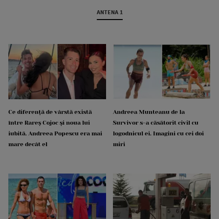
ANTENA 1
Ce diferență de vârstă există
Andreea Munteanu de la
între Rareș Cojoc și noua lui
Survivor s-a căsătorit civil cu
iubită. Andreea Popescu era mai
logodnicul ei. Imagini cu cei doi
mare decât el
miri