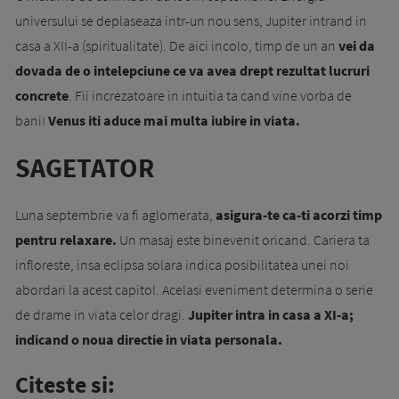
universului se deplaseaza intr-un nou sens, Jupiter intrand in
casa a XII-a (spiritualitate). De aici incolo, timp de un an
vei da
dovada de o intelepciune ce va avea drept rezultat lucruri
concrete
. Fii increzatoare in intuitia ta cand vine vorba de
bani!
Venus iti aduce mai multa iubire in viata.
SAGETATOR
Luna septembrie va fi aglomerata,
asigura-te ca-ti acorzi timp
pentru relaxare.
Un masaj este binevenit oricand. Cariera ta
infloreste, insa eclipsa solara indica posibilitatea unei noi
abordari la acest capitol. Acelasi eveniment determina o serie
de drame in viata celor dragi.
Jupiter intra in casa a XI-a;
indicand o noua directie in viata personala.
Citeste si: