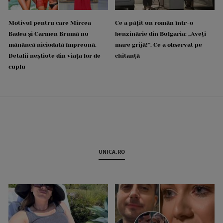
Motivul pentru care Mircea
Ce a pățit un român într-o
Badea și Carmen Brumă nu
benzinărie din Bulgaria: „Aveți
mănâncă niciodată împreună.
mare grijă!”. Ce a observat pe
Detalii neștiute din viața lor de
chitanță
cuplu
UNICA.RO