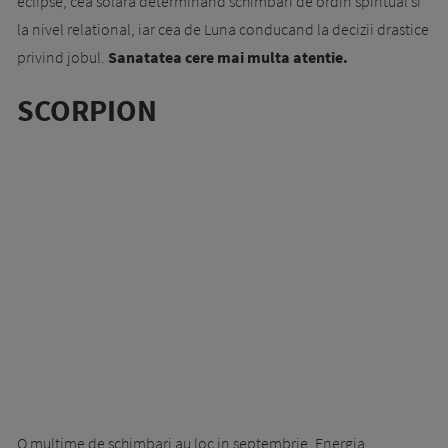
eclipse, cea solara determinand schimbari de ordin spiritual si
la nivel relational, iar cea de Luna conducand la decizii drastice
privind jobul.
Sanatatea cere mai multa atentie.
SCORPION
O multime de schimbari au loc in septembrie. Energia