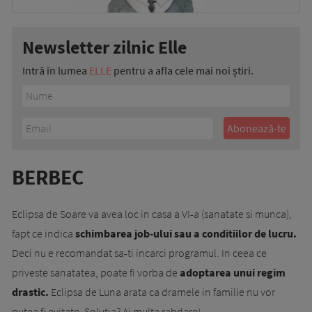
Newsletter zilnic Elle
Intră în lumea
ELLE
pentru a afla cele mai noi știri.
BERBEC
Eclipsa de Soare va avea loc in casa a VI-a (sanatate si munca),
fapt ce indica
schimbarea job-ului sau a conditiilor de lucru.
Deci nu e recomandat sa-ti incarci programul. In ceea ce
priveste sanatatea, poate fi vorba de
adoptarea unui regim
drastic.
Eclipsa de Luna arata ca dramele in familie nu vor
putea fi evitate. Solutia? Ai multa rabdare!