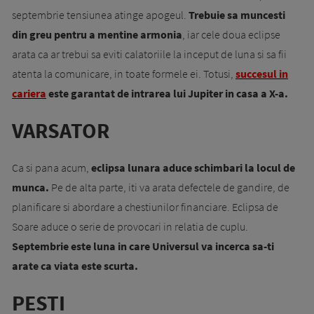
septembrie tensiunea atinge apogeul.
Trebuie sa muncesti
din greu pentru a mentine armonia
, iar cele doua eclipse
arata ca ar trebui sa eviti calatoriile la inceput de luna si sa fii
atenta la comunicare, in toate formele ei. Totusi,
succesul in
cariera
este garantat de intrarea lui Jupiter in casa a X-a.
VARSATOR
Ca si pana acum,
eclipsa lunara aduce schimbari la locul de
munca.
Pe de alta parte, iti va arata defectele de gandire, de
planificare si abordare a chestiunilor financiare. Eclipsa de
Soare aduce o serie de provocari in relatia de cuplu.
Septembrie este luna in care Universul va incerca sa-ti
arate ca viata este scurta.
PESTI