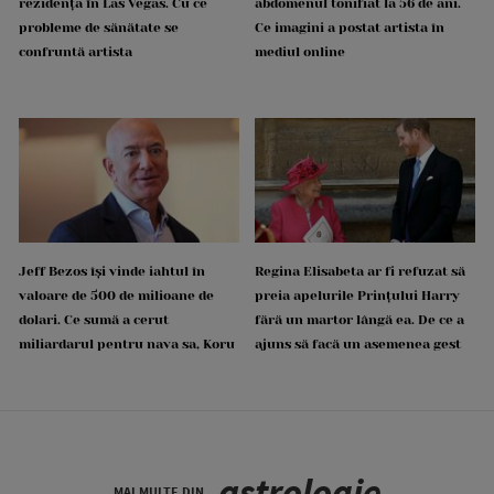
rezidența în Las Vegas. Cu ce
abdomenul tonifiat la 56 de ani.
probleme de sănătate se
Ce imagini a postat artista în
confruntă artista
mediul online
Jeff Bezos își vinde iahtul în
Regina Elisabeta ar fi refuzat să
valoare de 500 de milioane de
preia apelurile Prințului Harry
dolari. Ce sumă a cerut
fără un martor lângă ea. De ce a
miliardarul pentru nava sa, Koru
ajuns să facă un asemenea gest
astrologie
MAI MULTE DIN