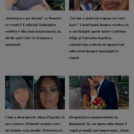
„Surioara e pe drum!” :o Wooow,
„Nu mi-e jenă să o spun cu voce
ce veste!! E oficial! Îndrăgita
tare”. Când toată lumea credea că
vedetă e din nou însărcinată, la
s-au liniștit apele între Codruța
40 de ani! Uite ce frumos a
Filip și Valentin Sanfira,
anunțat!
cântăreața a decis să spună tot
adevărul despre mariajul ei
eșuat
Cum a descoperit Alina Pușcău că
Despărțirea momentului în
are cancer. Primele semne care
România! Și-au spus adio după 2
au trimis-o la medic. Prietena ei,
copii și mulți ani împreună. „Sunt