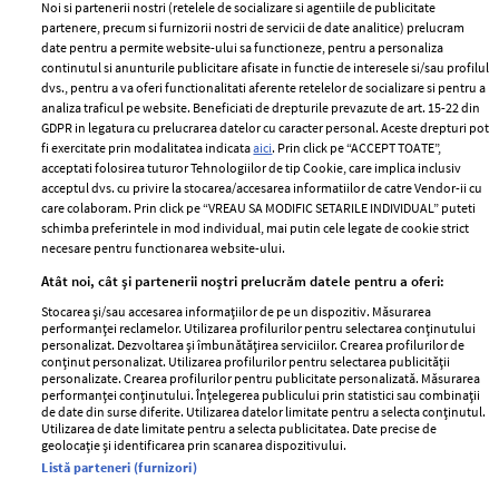
Noi si partenerii nostri (retelele de socializare si agentiile de publicitate
partenere, precum si furnizorii nostri de servicii de date analitice) prelucram
ELLE Style Awards
Termeni si conditii
date pentru a permite website-ului sa functioneze, pentru a personaliza
2024
continutul si anunturile publicitare afisate in functie de interesele si/sau profilul
Politica de
dvs., pentru a va oferi functionalitati aferente retelelor de socializare si pentru a
Despre ELLE
confidențialitate
analiza traficul pe website. Beneficiati de drepturile prevazute de art. 15-22 din
Romania
GDPR in legatura cu prelucrarea datelor cu caracter personal. Aceste drepturi pot
Politica de cookies
fi exercitate prin modalitatea indicata
aici
. Prin click pe “ACCEPT TOATE”,
Contact
Publicitate
acceptati folosirea tuturor Tehnologiilor de tip Cookie, care implica inclusiv
acceptul dvs. cu privire la stocarea/accesarea informatiilor de catre Vendor-ii cu
Abonamente
care colaboram. Prin click pe “VREAU SA MODIFIC SETARILE INDIVIDUAL” puteti
schimba preferintele in mod individual, mai putin cele legate de cookie strict
necesare pentru functionarea website-ului.
Stiri
Libertatea pentru
Atât noi, cât și partenerii noștri prelucrăm datele pentru a oferi:
femei
GSP
Stocarea și/sau accesarea informațiilor de pe un dispozitiv. Măsurarea
Viva
performanței reclamelor. Utilizarea profilurilor pentru selectarea conținutului
Unica
personalizat. Dezvoltarea și îmbunătățirea serviciilor. Crearea profilurilor de
Avantaje
conținut personalizat. Utilizarea profilurilor pentru selectarea publicității
Baby
personalizate. Crearea profilurilor pentru publicitate personalizată. Măsurarea
Retete practice
performanței conținutului. Înțelegerea publicului prin statistici sau combinații
Retete
de date din surse diferite. Utilizarea datelor limitate pentru a selecta conținutul.
Utilizarea de date limitate pentru a selecta publicitatea. Date precise de
geolocație și identificarea prin scanarea dispozitivului.
Pariază responsabil! Decizia ONJN nr. 821/25.09.2025.
Listă parteneri (furnizori)
Jocurile de noroc sunt interzise minorilor.