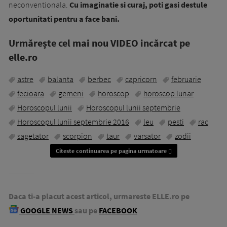
neconventionala.
Cu imaginatie si curaj, poti gasi destule
oportunitati pentru a face bani.
Urmăreşte cel mai nou VIDEO incărcat pe
elle.ro
astre
balanta
berbec
capricorn
februarie
fecioara
gemeni
horoscop
horoscop lunar
Horoscopul lunii
Horoscopul lunii septembrie
Horoscopul lunii septembrie 2016
leu
pesti
rac
sagetator
scorpion
taur
varsator
zodii
Citeste continuarea pe pagina urmatoare
Daca ti-a placut acest articol, urmareste ELLE.ro pe
GOOGLE NEWS
sau pe
FACEBOOK