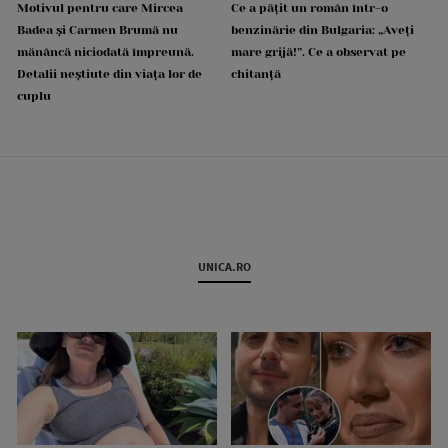
Motivul pentru care Mircea
Ce a pățit un român într-o
Badea și Carmen Brumă nu
benzinărie din Bulgaria: „Aveți
mănâncă niciodată împreună.
mare grijă!”. Ce a observat pe
Detalii neștiute din viața lor de
chitanță
cuplu
UNICA.RO