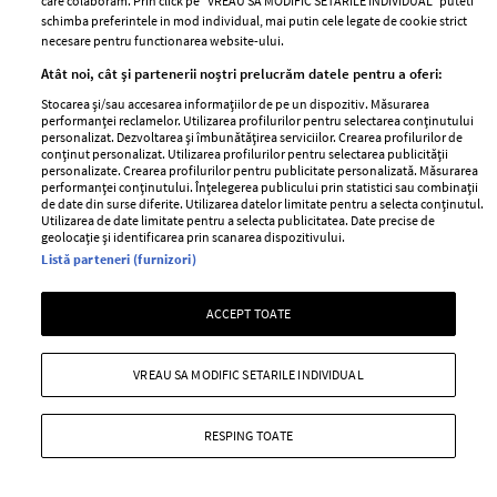
ELLE Style Awards
Termeni si conditii
care colaboram. Prin click pe “VREAU SA MODIFIC SETARILE INDIVIDUAL” puteti
schimba preferintele in mod individual, mai putin cele legate de cookie strict
2024
Politica de
necesare pentru functionarea website-ului.
Despre ELLE
confidențialitate
Atât noi, cât și partenerii noștri prelucrăm datele pentru a oferi:
Romania
Politica de cookies
Stocarea și/sau accesarea informațiilor de pe un dispozitiv. Măsurarea
Contact
performanței reclamelor. Utilizarea profilurilor pentru selectarea conținutului
Publicitate
personalizat. Dezvoltarea și îmbunătățirea serviciilor. Crearea profilurilor de
Abonamente
conținut personalizat. Utilizarea profilurilor pentru selectarea publicității
personalizate. Crearea profilurilor pentru publicitate personalizată. Măsurarea
performanței conținutului. Înțelegerea publicului prin statistici sau combinații
de date din surse diferite. Utilizarea datelor limitate pentru a selecta conținutul.
Utilizarea de date limitate pentru a selecta publicitatea. Date precise de
Stiri
Libertatea pentru
geolocație și identificarea prin scanarea dispozitivului.
femei
GSP
Listă parteneri (furnizori)
Viva
Unica
Avantaje
ACCEPT TOATE
Baby
Retete practice
Retete
VREAU SA MODIFIC SETARILE INDIVIDUAL
Pariază responsabil! Decizia ONJN nr. 821/25.09.2025.
Jocurile de noroc sunt interzise minorilor.
RESPING TOATE