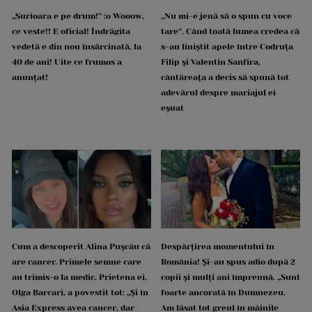
„Surioara e pe drum!” :o Wooow,
„Nu mi-e jenă să o spun cu voce
ce veste!! E oficial! Îndrăgita
tare”. Când toată lumea credea că
vedetă e din nou însărcinată, la
s-au liniștit apele între Codruța
40 de ani! Uite ce frumos a
Filip și Valentin Sanfira,
anunțat!
cântăreața a decis să spună tot
adevărul despre mariajul ei
eșuat
Cum a descoperit Alina Pușcău că
Despărțirea momentului în
are cancer. Primele semne care
România! Și-au spus adio după 2
au trimis-o la medic. Prietena ei,
copii și mulți ani împreună. „Sunt
Olga Barcari, a povestit tot: „Și în
foarte ancorată în Dumnezeu.
Asia Express avea cancer, dar
Am lăsat tot greul în mâinile