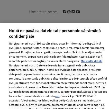
Urmareste-ne pe:
Nouă ne pasă ca datele tale personale să rămână
confidențiale
Cele mai citite
Noi și partenerii noștri
594
stocăm și/sau accesăm informații pe dispozitivul
dvs., precum identificatorii cookie unici pentru prelucrarea datelor cu caracter
BEAUTY
BEAUTY TIPS
BE
personal. Puteți accepta sau gestiona alegerile dvs. făcând clic mai jos sau în
țe
7 uleiuri care stimulează creșterea rapidă a
Ce
orice moment, pe pagina cu politica de confidențialitate. Aceste alegeri vor fi
raportate partenerilor noștri și nu vă vor afecta navigarea.
Mai multe detalii
părului
de
Noi si partenerii nostri (retelele de socializare si agentiile de publicitate
partenere, precum si furnizorii nostri de servicii de date analitice) prelucram
date pentru a permite website-ului sa functioneze, pentru a personaliza
continutul si anunturile publicitare afisate in functie de interesele si/sau profilul
dvs., pentru a va oferi functionalitati aferente retelelor de socializare si pentru a
analiza traficul pe website. Beneficiati de drepturile prevazute de art. 15-22 din
GDPR in legatura cu prelucrarea datelor cu caracter personal. Aceste drepturi pot
fi exercitate prin modalitatea indicata
aici
. Prin click pe “ACCEPT TOATE”,
acceptati folosirea tuturor Tehnologiilor de tip Cookie, care implica inclusiv
acceptul dvs. cu privire la stocarea/accesarea informatiilor de catre Vendor-ii cu