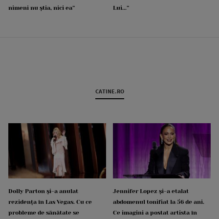
nimeni nu știa, nici ea”
Lui...”
CATINE.RO
Dolly Parton și-a anulat
Jennifer Lopez și-a etalat
rezidența în Las Vegas. Cu ce
abdomenul tonifiat la 56 de ani.
probleme de sănătate se
Ce imagini a postat artista în