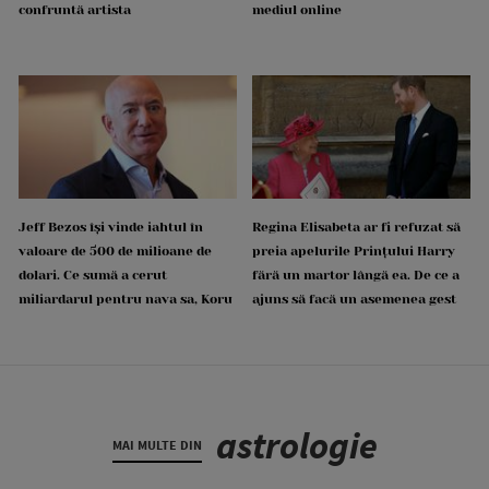
confruntă artista
mediul online
Jeff Bezos își vinde iahtul în
Regina Elisabeta ar fi refuzat să
valoare de 500 de milioane de
preia apelurile Prințului Harry
dolari. Ce sumă a cerut
fără un martor lângă ea. De ce a
miliardarul pentru nava sa, Koru
ajuns să facă un asemenea gest
astrologie
MAI MULTE DIN