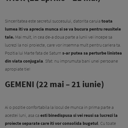
Sinceritatea este secretul succesului, datorita caruia
toata
lumea iti va aprecia munca si se va bucura pentru reusitele
tale.
Mai mult, in cea de-a doua parte a lunii vei incepe sa
lucrezi la noi proiecte, care vor insemna mult pentru cariera ta.
Pozitia lui Marte fata de Saturn
s-ar putea sa perturbe linistea
din viata conjugala
. Sfat: nu imprumuta bani unei persoane
apropiate tie!
GEMENI (22 mai – 21 iunie)
Ai o pozitie confortabila la locul de munca in prima parte a
acestei luni, asa ca
esti binedispusa si vei reusi sa lucrezi la
proiecte separate care iti vor consolida bugetul
. Cu toate