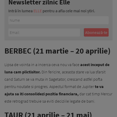
Newsletter zilnic Elle
Intră în lumea
ELLE
pentru a afla cele mai noi știri.
BERBEC (21 martie – 20 aprilie)
Lipsa de vointa in a incerca ceva nou va face
acest inceput de
luna cam plictisitor.
Din fericire, aceasta stare va lua sfarsit
cand Saturn se va muta in Sagetator, crescand astfel pofta
pentru noutate si progres. Aspectul format de Jupiter
te va
ajuta sa iti consolidezi pozitia financiara,
dar cat timp Mercur
este retrograd trebuie sa eviti deciziile legate de bani.
TAUR (21 aprilie – 21 mai)