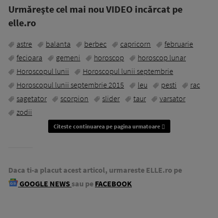
Urmăreşte cel mai nou VIDEO incărcat pe
elle.ro
astre
balanta
berbec
capricorn
februarie
fecioara
gemeni
horoscop
horoscop lunar
Horoscopul lunii
Horoscopul lunii septembrie
Horoscopul lunii septembrie 2015
leu
pesti
rac
sagetator
scorpion
slider
taur
varsator
zodii
Citeste continuarea pe pagina urmatoare
Daca ti-a placut acest articol, urmareste ELLE.ro pe
GOOGLE NEWS
sau pe
FACEBOOK