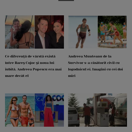
Ce diferență de vârstă există
Andreea Munteanu de la
între Rareș Cojoc și noua lui
Survivor s-a căsătorit civil cu
iubită. Andreea Popescu era mai
logodnicul ei. Imagini cu cei doi
mare decât el
miri