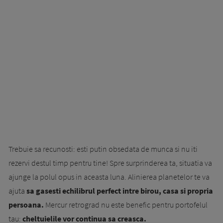
Trebuie sa recunosti: esti putin obsedata de munca si nu iti
rezervi destul timp pentru tine! Spre surprinderea ta, situatia va
ajunge la polul opus in aceasta luna. Alinierea planetelor te va
ajuta
sa gasesti echilibrul perfect intre birou, casa si propria
persoana.
Mercur retrograd nu este benefic pentru portofelul
tau:
cheltuielile vor continua sa creasca.