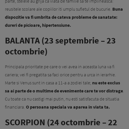
parte, stelele au grija ca viata de familie sa te implineasca:
reusitele scolare ale copiilor iti umplu sufletul de bucurie.
Buna
dispozitie va fi umbrita de cateva probleme de sanatate:
dureri de picioare, hipertensiune.
BALANTA (23 septembrie – 23
octombrie)
Principala prioritate pe care o vei avea in aceasta luna va fi
cariera; vei fi pregatita sa faci orice pentru a urca in ierarhie.
Marte si Venus sunt in casa a 11-a a zodiei tale;
nu este exclus
sa ai parte de o multime de evenimente care te vor distrage
.
Cu toate ca nu castigi mai putin, nu esti satisfacuta de situatia
financiara.
O persoana speciala va aparea in viata ta.
SCORPION (24 octombrie – 22