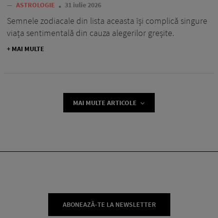
—
ASTROLOGIE
31 iulie 2026
Semnele zodiacale din lista aceasta își complică singure
viața sentimentală din cauza alegerilor greșite.
+ MAI MULTE
MAI MULTE ARTICOLE
ABONEAZĂ-TE LA NEWSLETTER