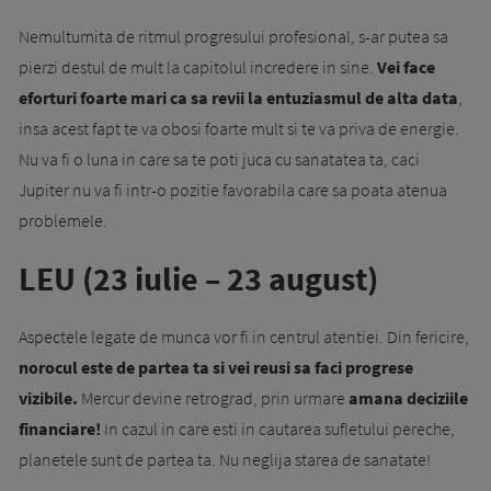
Nemultumita de ritmul progresului profesional, s-ar putea sa
pierzi destul de mult la capitolul incredere in sine.
Vei face
eforturi foarte mari ca sa revii la entuziasmul de alta data
,
insa acest fapt te va obosi foarte mult si te va priva de energie.
Nu va fi o luna in care sa te poti juca cu sanatatea ta, caci
Jupiter nu va fi intr-o pozitie favorabila care sa poata atenua
problemele.
LEU (23 iulie – 23 august)
Aspectele legate de munca vor fi in centrul atentiei. Din fericire,
norocul este de partea ta si vei reusi sa faci progrese
vizibile.
Mercur devine retrograd, prin urmare
amana deciziile
financiare!
In cazul in care esti in cautarea sufletului pereche,
planetele sunt de partea ta. Nu neglija starea de sanatate!