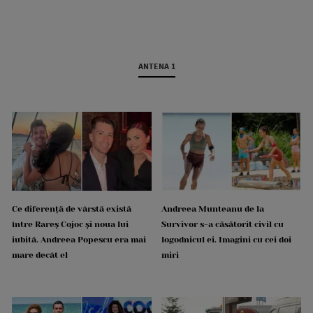
ANTENA 1
Ce diferență de vârstă există
Andreea Munteanu de la
între Rareș Cojoc și noua lui
Survivor s-a căsătorit civil cu
iubită. Andreea Popescu era mai
logodnicul ei. Imagini cu cei doi
mare decât el
miri