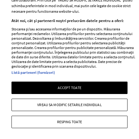
care colaboram. Prin click pe “VREAU SA MODIFIC SETARILE INDIVIDUAL” puteti
schimba preferintele in mod individual, mai putin cele legate de cookie strict
ELLE Style Awards
Termeni si conditii
necesare pentru functionarea website-ului.
2024
Politica de
Atât noi, cât și partenerii noștri prelucrăm datele pentru a oferi:
Despre ELLE
confidențialitate
Stocarea și/sau accesarea informațiilor de pe un dispozitiv. Măsurarea
Romania
performanței reclamelor. Utilizarea profilurilor pentru selectarea conținutului
Politica de cookies
personalizat. Dezvoltarea și îmbunătățirea serviciilor. Crearea profilurilor de
Contact
conținut personalizat. Utilizarea profilurilor pentru selectarea publicității
Publicitate
personalizate. Crearea profilurilor pentru publicitate personalizată. Măsurarea
Abonamente
performanței conținutului. Înțelegerea publicului prin statistici sau combinații
de date din surse diferite. Utilizarea datelor limitate pentru a selecta conținutul.
Utilizarea de date limitate pentru a selecta publicitatea. Date precise de
geolocație și identificarea prin scanarea dispozitivului.
Stiri
Libertatea pentru
Listă parteneri (furnizori)
femei
GSP
ACCEPT TOATE
Viva
Unica
Avantaje
Baby
VREAU SA MODIFIC SETARILE INDIVIDUAL
Retete practice
Retete
RESPING TOATE
Pariază responsabil! Decizia ONJN nr. 821/25.09.2025.
Jocurile de noroc sunt interzise minorilor.