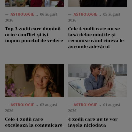
—
ASTROLOGIE
06 august
—
ASTROLOGIE
05 august
2026
2026
Top 3 zodii care domină
Cele 4 zodii care nu se
orice conflict și își
lasă deloc mințite și
impun punctul de vedere
recunosc când cineva le
ascunde adevărul
—
ASTROLOGIE
02 august
—
ASTROLOGIE
01 august
2026
2026
Cele 4 zodii care
4 zodii care nu te vor
excelează la comunicare
înșela niciodată