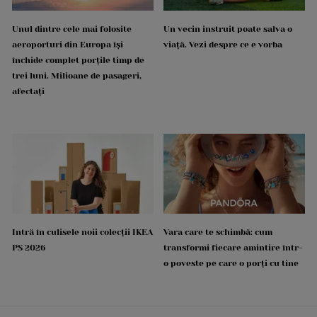
Unul dintre cele mai folosite
Un vecin instruit poate salva o
aeroporturi din Europa își
viață. Vezi despre ce e vorba
închide complet porțile timp de
trei luni. Milioane de pasageri,
afectați
Intră în culisele noii colecții IKEA
Vara care te schimbă: cum
PS 2026
transformi fiecare amintire într-
o poveste pe care o porți cu tine