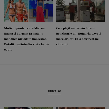
Motivul pentru care Mircea
Ce a pățit un român într-o
Badea și Carmen Brumă nu
benzinărie din Bulgaria: „Aveți
mănâncă niciodată împreună.
mare grijă!”. Ce a observat pe
Detalii neștiute din viața lor de
chitanță
cuplu
UNICA.RO