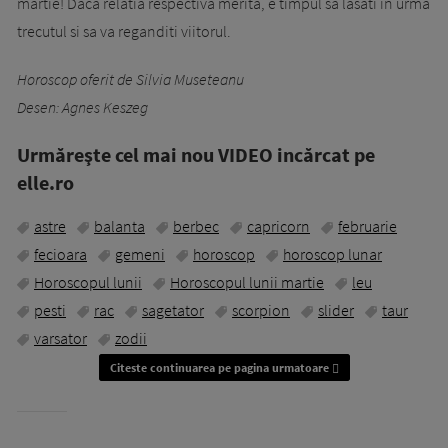
martie! Daca relatia respectiva merita, e timpul sa lasati in urma
trecutul si sa va reganditi viitorul.
Horoscop oferit de Silvia Museteanu
Desen: Agnes Keszeg
Urmăreşte cel mai nou VIDEO incărcat pe
elle.ro
astre
balanta
berbec
capricorn
februarie
fecioara
gemeni
horoscop
horoscop lunar
Horoscopul lunii
Horoscopul lunii martie
leu
pesti
rac
sagetator
scorpion
slider
taur
varsator
zodii
Citeste continuarea pe pagina urmatoare