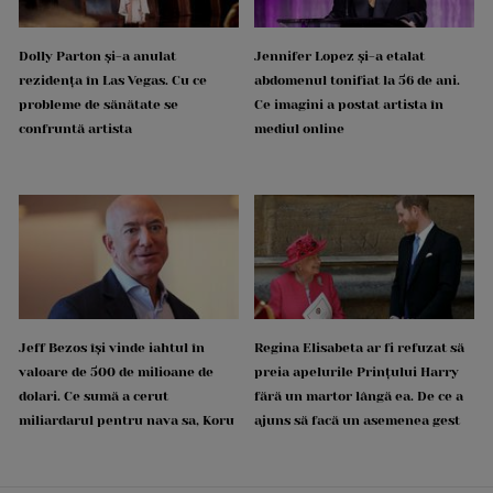
Dolly Parton și-a anulat
Jennifer Lopez și-a etalat
rezidența în Las Vegas. Cu ce
abdomenul tonifiat la 56 de ani.
probleme de sănătate se
Ce imagini a postat artista în
confruntă artista
mediul online
Jeff Bezos își vinde iahtul în
Regina Elisabeta ar fi refuzat să
valoare de 500 de milioane de
preia apelurile Prințului Harry
dolari. Ce sumă a cerut
fără un martor lângă ea. De ce a
miliardarul pentru nava sa, Koru
ajuns să facă un asemenea gest