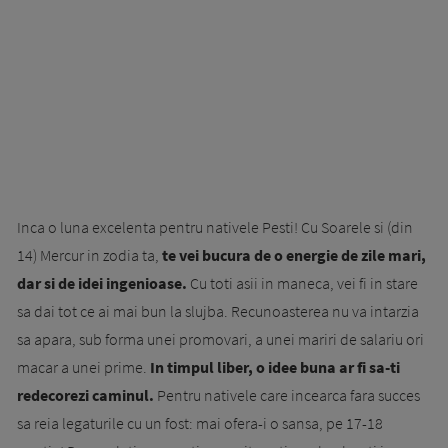
Inca o luna excelenta pentru nativele Pesti! Cu Soarele si (din
14) Mercur in zodia ta,
te vei bucura de o energie de zile mari,
dar si de idei ingenioase.
Cu toti asii in maneca, vei fi in stare
sa dai tot ce ai mai bun la slujba. Recunoasterea nu va intarzia
sa apara, sub forma unei promovari, a unei mariri de salariu ori
macar a unei prime.
In timpul liber, o idee buna ar fi sa-ti
redecorezi caminul.
Pentru nativele care incearca fara succes
sa reia legaturile cu un fost: mai ofera-i o sansa, pe 17-18