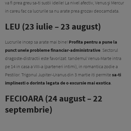
va fi prea greu sa-ti sustii ideile! La nivel afectiv, Venus şi Mercur
in careu fac ca lucrurile sa nu arate prea grozav deocamdata.
LEU (23 iulie – 23 august)
Lucrurile incep sa arate mai bine!
Profita pentru a pune la
punct unele probleme financiar-administrative
. Sectorul
dragoste-distractii este favorizat: tandemul Venus-Marte intra
pe 14 in casa a VIII-a (parteneri intimi), in romantica zodie a
Pestilor. Trigonul Jupiter-Uranus din 3 martie iti permite
sa-ti
implinesti o dorinta legata de o excursie mai exotica
.
FECIOARA (24 august – 22
septembrie)