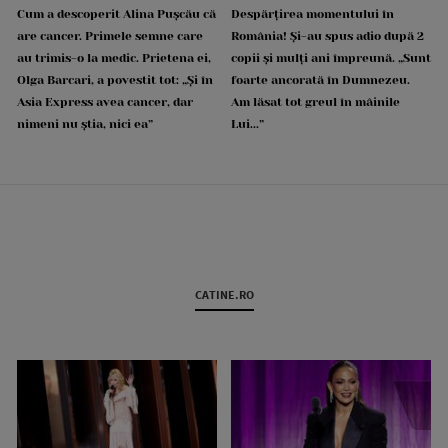
Cum a descoperit Alina Pușcău că
Despărțirea momentului în
are cancer. Primele semne care
România! Și-au spus adio după 2
au trimis-o la medic. Prietena ei,
copii și mulți ani împreună. „Sunt
Olga Barcari, a povestit tot: „Și în
foarte ancorată în Dumnezeu.
Asia Express avea cancer, dar
Am lăsat tot greul în mâinile
nimeni nu știa, nici ea”
Lui...”
CATINE.RO