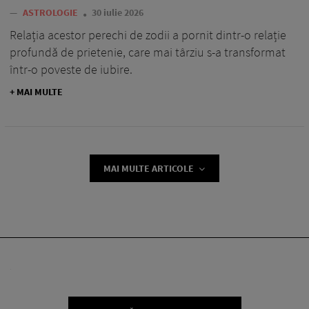
—
ASTROLOGIE
30 iulie 2026
Relația acestor perechi de zodii a pornit dintr-o relație
profundă de prietenie, care mai târziu s-a transformat
într-o poveste de iubire.
+ MAI MULTE
MAI MULTE ARTICOLE