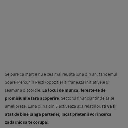
Se pare ca martie nu e cea mai reusita luna din an: tandemul
Soare-Mercur in Pesti (opozitie) iti franeaza initiativele si
seamana discordie.
La locul de munca, fereste-te de
promisiunile fara acoperire
. Sectorul financiar tinde sa se
amelioreze. Luna plina din 5 activeaza axa relatiilor.
Iti va fi
atat de bine langa partener, incat prietenii vor incerca
zadarnic sa te corupa!