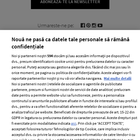
ABONEAZĂ-TE LA NEWSLETTER
Urmareste-ne pe:
Nouă ne pasă ca datele tale personale să rămână
confidențiale
Noi și partenerii noștri
594
stocăm și/sau accesăm informații pe dispozitivul
Cele mai citite
dvs., precum identificatorii cookie unici pentru prelucrarea datelor cu caracter
personal. Puteți accepta sau gestiona alegerile dvs. făcând clic mai jos sau în
BEAUTY
BEAUTY TIPS
BE
orice moment, pe pagina cu politica de confidențialitate. Aceste alegeri vor fi
raportate partenerilor noștri și nu vă vor afecta navigarea.
Mai multe detalii
țe
7 uleiuri care stimulează creșterea rapidă a
Ce
Noi si partenerii nostri (retelele de socializare si agentiile de publicitate
părului
de
partenere, precum si furnizorii nostri de servicii de date analitice) prelucram
date pentru a permite website-ului sa functioneze, pentru a personaliza
continutul si anunturile publicitare afisate in functie de interesele si/sau profilul
dvs., pentru a va oferi functionalitati aferente retelelor de socializare si pentru a
analiza traficul pe website. Beneficiati de drepturile prevazute de art. 15-22 din
GDPR in legatura cu prelucrarea datelor cu caracter personal. Aceste drepturi pot
fi exercitate prin modalitatea indicata
aici
. Prin click pe “ACCEPT TOATE”,
acceptati folosirea tuturor Tehnologiilor de tip Cookie, care implica inclusiv
acceptul dvs. cu privire la stocarea/accesarea informatiilor de catre Vendor-ii cu