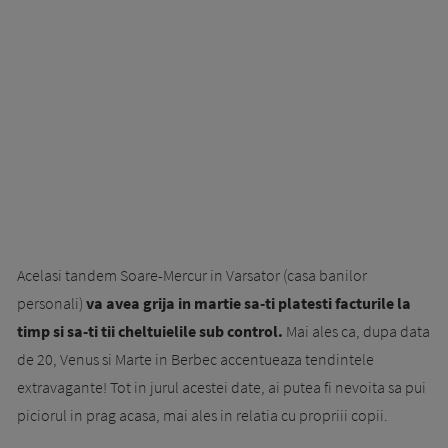
Acelasi tandem Soare-Mercur in Varsator (casa banilor
personali)
va avea grija in martie sa-ti platesti facturile la
timp si sa-ti tii cheltuielile sub control.
Mai ales ca, dupa data
de 20, Venus si Marte in Berbec accentueaza tendintele
extravagante! Tot in jurul acestei date, ai putea fi nevoita sa pui
piciorul in prag acasa, mai ales in relatia cu propriii copii.