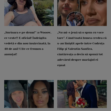
„Surioara e pe drum!” :o Wooow,
„Nu mi-e jenă să o spun cu voce
ce veste!! E oficial! Îndrăgita
tare”. Când toată lumea credea că
vedetă e din nou însărcinată, la
s-au liniștit apele între Codruța
40 de ani! Uite ce frumos a
Filip și Valentin Sanfira,
anunțat!
cântăreața a decis să spună tot
adevărul despre mariajul ei
eșuat