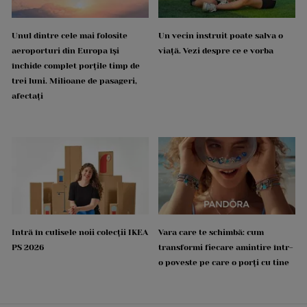
Unul dintre cele mai folosite
Un vecin instruit poate salva o
aeroporturi din Europa își
viață. Vezi despre ce e vorba
închide complet porțile timp de
trei luni. Milioane de pasageri,
afectați
Intră în culisele noii colecții IKEA
Vara care te schimbă: cum
PS 2026
transformi fiecare amintire într-
o poveste pe care o porți cu tine