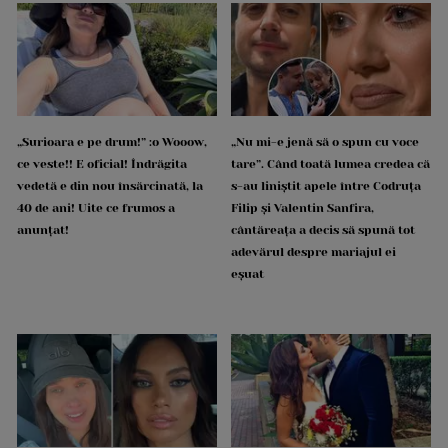
„Surioara e pe drum!” :o Wooow,
„Nu mi-e jenă să o spun cu voce
ce veste!! E oficial! Îndrăgita
tare”. Când toată lumea credea că
vedetă e din nou însărcinată, la
s-au liniștit apele între Codruța
40 de ani! Uite ce frumos a
Filip și Valentin Sanfira,
anunțat!
cântăreața a decis să spună tot
adevărul despre mariajul ei
eșuat