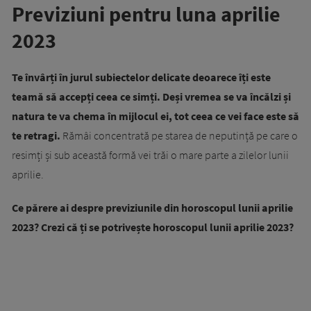
Previziuni pentru luna aprilie
2023
Te învârți în jurul subiectelor delicate deoarece îți este
teamă să accepți ceea ce simți. Deși vremea se va încălzi și
natura te va chema în mijlocul ei, tot ceea ce vei face este să
te retragi.
Rămâi concentrată pe starea de neputință pe care o
resimți și sub această formă vei trăi o mare parte a zilelor lunii
aprilie.
Ce părere ai despre previziunile din horoscopul lunii aprilie
2023? Crezi că ți se potrivește horoscopul lunii aprilie 2023?