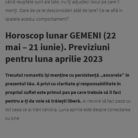
când reușitele sunt ale tale, nu îți adjudeci locul pe care îl
meriți. Oare de ce te desconsideri atât de tare? Ce se află în
spatele acestui comportament?
Horoscop lunar GEMENI (22
mai – 21 iunie). Previziuni
pentru luna aprilie 2023
Trecutul romantic își menține cu persistență „ancorele” în
prezentul tău. A privi cu claritate şi responsabilitate în
propriul suflet este primul pas pe care trebuie să îl faci
pentru a-ți da voie să trăiești liberă.
Ai nevoie să faci pace cu
tot ceea ce ai trăit cândva. Luna aprilie este despre conectarea
cu sine.