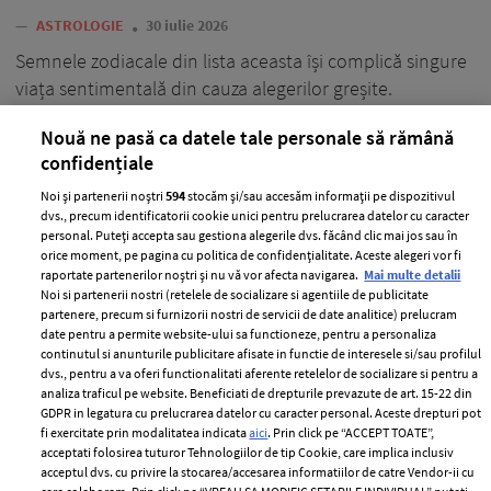
—
ASTROLOGIE
30 iulie 2026
Semnele zodiacale din lista aceasta își complică singure
viața sentimentală din cauza alegerilor greșite.
+ MAI MULTE
Nouă ne pasă ca datele tale personale să rămână
confidențiale
Noi și partenerii noștri
594
stocăm și/sau accesăm informații pe dispozitivul
dvs., precum identificatorii cookie unici pentru prelucrarea datelor cu caracter
personal. Puteți accepta sau gestiona alegerile dvs. făcând clic mai jos sau în
orice moment, pe pagina cu politica de confidențialitate. Aceste alegeri vor fi
raportate partenerilor noștri și nu vă vor afecta navigarea.
Mai multe detalii
Noi si partenerii nostri (retelele de socializare si agentiile de publicitate
partenere, precum si furnizorii nostri de servicii de date analitice) prelucram
date pentru a permite website-ului sa functioneze, pentru a personaliza
continutul si anunturile publicitare afisate in functie de interesele si/sau profilul
dvs., pentru a va oferi functionalitati aferente retelelor de socializare si pentru a
analiza traficul pe website. Beneficiati de drepturile prevazute de art. 15-22 din
GDPR in legatura cu prelucrarea datelor cu caracter personal. Aceste drepturi pot
fi exercitate prin modalitatea indicata
aici
. Prin click pe “ACCEPT TOATE”,
acceptati folosirea tuturor Tehnologiilor de tip Cookie, care implica inclusiv
4 cupluri de zodii care au transformat
acceptul dvs. cu privire la stocarea/accesarea informatiilor de catre Vendor-ii cu
prietenia într-o poveste de dragoste