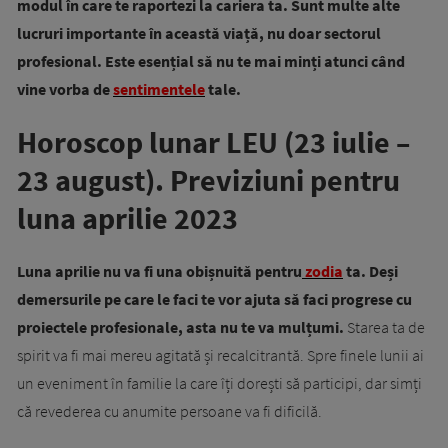
modul în care te raportezi la cariera ta. Sunt multe alte
lucruri importante în această viață, nu doar sectorul
profesional. Este esențial să nu te mai minți atunci când
vine vorba de
sentimentele
tale.
Horoscop lunar LEU (23 iulie –
23 august). Previziuni pentru
luna aprilie 2023
Luna aprilie nu va fi una obișnuită pentru
zodia
ta. Deși
demersurile pe care le faci te vor ajuta să faci progrese cu
proiectele profesionale, asta nu te va mulțumi.
Starea ta de
spirit va fi mai mereu agitată și recalcitrantă. Spre finele lunii ai
un eveniment în familie la care îți dorești să participi, dar simți
că revederea cu anumite persoane va fi dificilă.