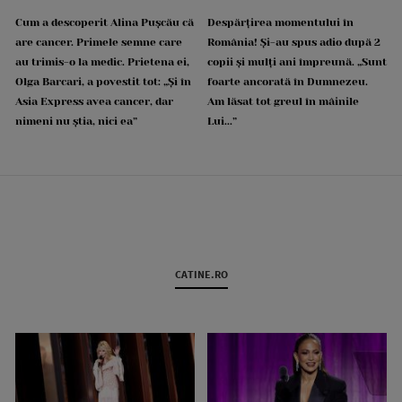
Cum a descoperit Alina Pușcău că
Despărțirea momentului în
are cancer. Primele semne care
România! Și-au spus adio după 2
au trimis-o la medic. Prietena ei,
copii și mulți ani împreună. „Sunt
Olga Barcari, a povestit tot: „Și în
foarte ancorată în Dumnezeu.
Asia Express avea cancer, dar
Am lăsat tot greul în mâinile
nimeni nu știa, nici ea”
Lui...”
CATINE.RO