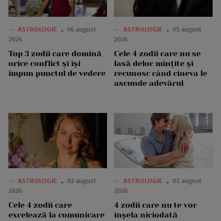
—
ASTROLOGIE
06 august
—
ASTROLOGIE
05 august
2026
2026
Top 3 zodii care domină
Cele 4 zodii care nu se
orice conflict și își
lasă deloc mințite și
impun punctul de vedere
recunosc când cineva le
ascunde adevărul
—
ASTROLOGIE
02 august
—
ASTROLOGIE
01 august
2026
2026
Cele 4 zodii care
4 zodii care nu te vor
excelează la comunicare
înșela niciodată