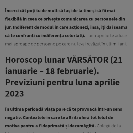
Încerci cât poți tu de mult să lași de la tine și să fii mai
flexibilă în ceea ce privește comunicarea cu persoanele din
jur. Indiferent de modul în care acționezi, însă, îți dai seama
că te confrunți cu indiferența celorlalți.
Luna aprilie te aduce
mai aproape de persoane pe care nu le-ai revăzut în ultimii ani.
Horoscop lunar VĂRSĂTOR (21
ianuarie – 18 februarie).
Previziuni pentru luna aprilie
2023
În ultima perioadă viața pare că te provoacă într-un sens
negativ. Contextele în care te afli îți oferă tot felul de
motive pentru a fi deprimată și dezamăgită.
Colegii de la