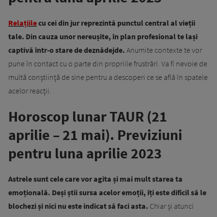
Relațiile
cu cei din jur reprezintă punctul central al vieții
tale. Din cauza unor nereușite, în plan profesional te lași
captivă într-o stare de deznădejde.
Anumite contexte te vor
pune în contact cu o parte din propriile frustrări. Va fi nevoie de
multă conștiință de sine pentru a descoperi ce se află în spatele
acelor reacții.
Horoscop lunar TAUR (21
aprilie – 21 mai). Previziuni
pentru luna aprilie 2023
Astrele sunt cele care vor agita și mai mult starea ta
emoțională. Deși știi sursa acelor emoții, îți este dificil să le
blochezi și nici nu este indicat să faci asta.
Chiar și atunci