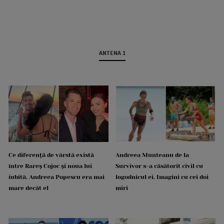
ANTENA 1
Ce diferență de vârstă există
Andreea Munteanu de la
între Rareș Cojoc și noua lui
Survivor s-a căsătorit civil cu
iubită. Andreea Popescu era mai
logodnicul ei. Imagini cu cei doi
mare decât el
miri