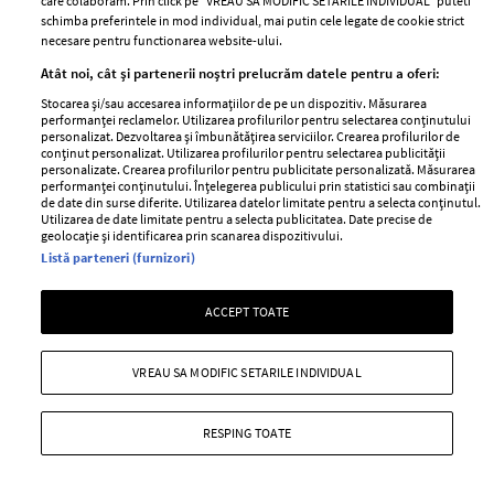
care colaboram. Prin click pe “VREAU SA MODIFIC SETARILE INDIVIDUAL” puteti
schimba preferintele in mod individual, mai putin cele legate de cookie strict
—
ASTROLOGIE
30 iulie 2026
necesare pentru functionarea website-ului.
Relația acestor perechi de zodii a pornit dintr-o relație
Atât noi, cât și partenerii noștri prelucrăm datele pentru a oferi:
profundă de prietenie, care mai târziu s-a transformat
Stocarea și/sau accesarea informațiilor de pe un dispozitiv. Măsurarea
într-o poveste de iubire.
performanței reclamelor. Utilizarea profilurilor pentru selectarea conținutului
personalizat. Dezvoltarea și îmbunătățirea serviciilor. Crearea profilurilor de
conținut personalizat. Utilizarea profilurilor pentru selectarea publicității
+ MAI MULTE
personalizate. Crearea profilurilor pentru publicitate personalizată. Măsurarea
performanței conținutului. Înțelegerea publicului prin statistici sau combinații
de date din surse diferite. Utilizarea datelor limitate pentru a selecta conținutul.
Utilizarea de date limitate pentru a selecta publicitatea. Date precise de
geolocație și identificarea prin scanarea dispozitivului.
Listă parteneri (furnizori)
MAI MULTE ARTICOLE
ACCEPT TOATE
VREAU SA MODIFIC SETARILE INDIVIDUAL
RESPING TOATE