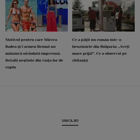
Motivul pentru care Mircea
Ce a pățit un român într-o
Badea și Carmen Brumă nu
benzinărie din Bulgaria: „Aveți
mănâncă niciodată împreună.
mare grijă!”. Ce a observat pe
Detalii neștiute din viața lor de
chitanță
cuplu
UNICA.RO