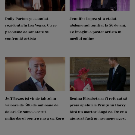
Dolly Parton și-a anulat
Jennifer Lopez și-a etalat
rezidența în Las Vegas. Cu ce
abdomenul tonifiat la 56 de ani.
probleme de sănătate se
Ce imagini a postat artista în
confruntă artista
mediul online
Jeff Bezos își vinde iahtul în
Regina Elisabeta ar fi refuzat să
valoare de 500 de milioane de
preia apelurile Prințului Harry
dolari. Ce sumă a cerut
fără un martor lângă ea. De ce a
miliardarul pentru nava sa, Koru
ajuns să facă un asemenea gest