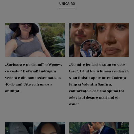
UNICA.RO
„Surioara e pe drum!” :o Wooow,
„Nu mi-e jenă să o spun cu voce
ce veste!! E oficial! Îndrăgita
tare”. Când toată lumea credea că
vedetă e din nou însărcinată, la
s-au liniștit apele între Codruța
40 de ani! Uite ce frumos a
Filip și Valentin Sanfira,
anunțat!
cântăreața a decis să spună tot
adevărul despre mariajul ei
eșuat