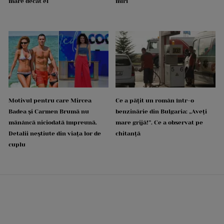
mare decât el
miri
Motivul pentru care Mircea
Ce a pățit un român într-o
Badea și Carmen Brumă nu
benzinărie din Bulgaria: „Aveți
mănâncă niciodată împreună.
mare grijă!”. Ce a observat pe
Detalii neștiute din viața lor de
chitanță
cuplu