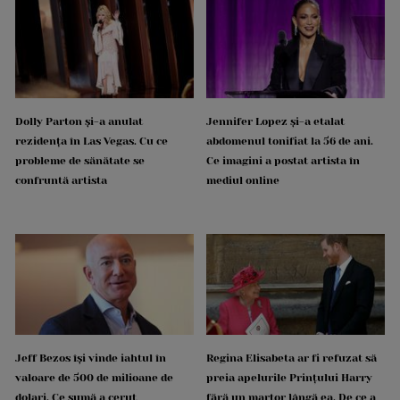
Dolly Parton și-a anulat
Jennifer Lopez și-a etalat
rezidența în Las Vegas. Cu ce
abdomenul tonifiat la 56 de ani.
probleme de sănătate se
Ce imagini a postat artista în
confruntă artista
mediul online
Jeff Bezos își vinde iahtul în
Regina Elisabeta ar fi refuzat să
valoare de 500 de milioane de
preia apelurile Prințului Harry
dolari. Ce sumă a cerut
fără un martor lângă ea. De ce a