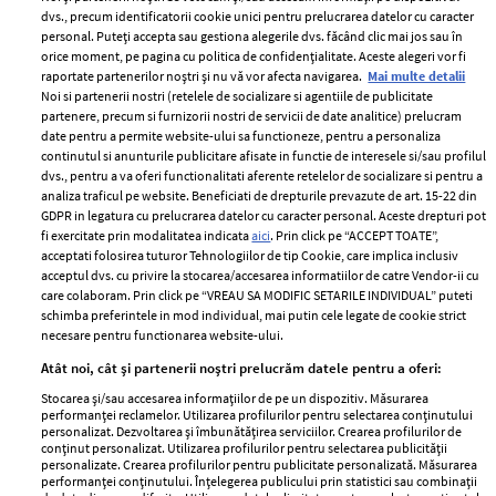
dvs., precum identificatorii cookie unici pentru prelucrarea datelor cu caracter
personal. Puteți accepta sau gestiona alegerile dvs. făcând clic mai jos sau în
orice moment, pe pagina cu politica de confidențialitate. Aceste alegeri vor fi
raportate partenerilor noștri și nu vă vor afecta navigarea.
Mai multe detalii
Noi si partenerii nostri (retelele de socializare si agentiile de publicitate
partenere, precum si furnizorii nostri de servicii de date analitice) prelucram
ELLE Style Awards
Termeni si conditii
date pentru a permite website-ului sa functioneze, pentru a personaliza
2024
continutul si anunturile publicitare afisate in functie de interesele si/sau profilul
Politica de
dvs., pentru a va oferi functionalitati aferente retelelor de socializare si pentru a
Despre ELLE
confidențialitate
analiza traficul pe website. Beneficiati de drepturile prevazute de art. 15-22 din
Romania
GDPR in legatura cu prelucrarea datelor cu caracter personal. Aceste drepturi pot
Politica de cookies
fi exercitate prin modalitatea indicata
aici
. Prin click pe “ACCEPT TOATE”,
Contact
Publicitate
acceptati folosirea tuturor Tehnologiilor de tip Cookie, care implica inclusiv
acceptul dvs. cu privire la stocarea/accesarea informatiilor de catre Vendor-ii cu
Abonamente
care colaboram. Prin click pe “VREAU SA MODIFIC SETARILE INDIVIDUAL” puteti
schimba preferintele in mod individual, mai putin cele legate de cookie strict
necesare pentru functionarea website-ului.
Stiri
Libertatea pentru
Atât noi, cât și partenerii noștri prelucrăm datele pentru a oferi:
femei
GSP
Stocarea și/sau accesarea informațiilor de pe un dispozitiv. Măsurarea
Viva
performanței reclamelor. Utilizarea profilurilor pentru selectarea conținutului
Unica
personalizat. Dezvoltarea și îmbunătățirea serviciilor. Crearea profilurilor de
Avantaje
conținut personalizat. Utilizarea profilurilor pentru selectarea publicității
Baby
personalizate. Crearea profilurilor pentru publicitate personalizată. Măsurarea
Retete practice
performanței conținutului. Înțelegerea publicului prin statistici sau combinații
Retete