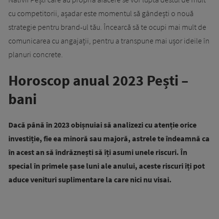
cu competitorii, așadar este momentul să gândești o nouă
strategie pentru brand-ul tău. Încearcă să te ocupi mai mult de
comunicarea cu angajații, pentru a transpune mai ușor ideile în
planuri concrete.
Horoscop anual 2023 Pești –
bani
Dacă până în 2023 obișnuiai să analizezi cu atenție orice
investiție, fie ea minoră sau majoră, astrele te îndeamnă ca
în acest an să îndrăznești să îți asumi unele riscuri. În
special în primele șase luni ale anului, aceste riscuri îți pot
aduce venituri suplimentare la care nici nu visai.