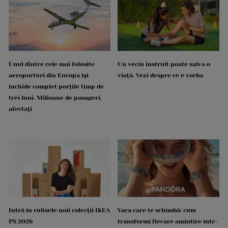
Unul dintre cele mai folosite
Un vecin instruit poate salva o
aeroporturi din Europa își
viață. Vezi despre ce e vorba
închide complet porțile timp de
trei luni. Milioane de pasageri,
afectați
Intră în culisele noii colecții IKEA
Vara care te schimbă: cum
PS 2026
transformi fiecare amintire într-