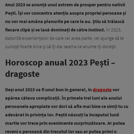
Anul 2023 se anunță unul extrem de prosper pentru nativii
Pești. Își vor concentra atenția asupra propriei persoane și
nu vor mai amâna planurile pe care le au. Știu să trăiască
fiecare clipă și se lasă dominați de către instinct.
În 2023,
datorită experiențelor de care vei avea parte, vei ajunge să te
cunoști foarte bine și să îți dai seama ce anume îți dorești.
Horoscop anual 2023 Pești –
dragoste
Deși anul 2023 va fi unul bun în general, în
dragoste
vor
apărea câteva complicații. În primele trei luni ale anului
persoanele apropiate vor dori să afle mai bine ce simți tu cu
adevărat în privința lor. Peștii născuți la începutul lunii
martie vor trece prin evenimente surprinzătoare. Ar putea
reveni o persoană din trecutul lor sau ar putea primi o