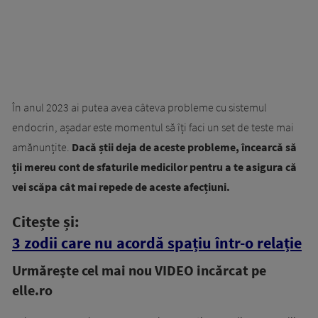
În anul 2023 ai putea avea câteva probleme cu sistemul
endocrin, așadar este momentul să îți faci un set de teste mai
amănunțite.
Dacă știi deja de aceste probleme, încearcă să
ții mereu cont de sfaturile medicilor pentru a te asigura că
vei scăpa cât mai repede de aceste afecțiuni.
Citește și:
3 zodii care nu acordă spațiu într-o relație
Urmăreşte cel mai nou VIDEO incărcat pe
elle.ro