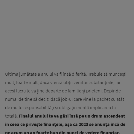
Ultima jumătate a anului va fi însă diferită. Trebuie să muncești
mult, foarte mult, dacă vrei să obții venituri substanțiale, iar
acest lucru te va ține departe de familie și prieteni. Depinde
numai de tine să decizi dacă job-ul care vine la pachet cu atât
de multe responsabilități și obligații merită implicarea ta
totală.
Finalul anului te va găsi însă pe un drum ascendent
în ceea ce privește finanțele, așa că 2023 se anunță încă de
pe acum un an foarte bun din punct de vedere financiar.