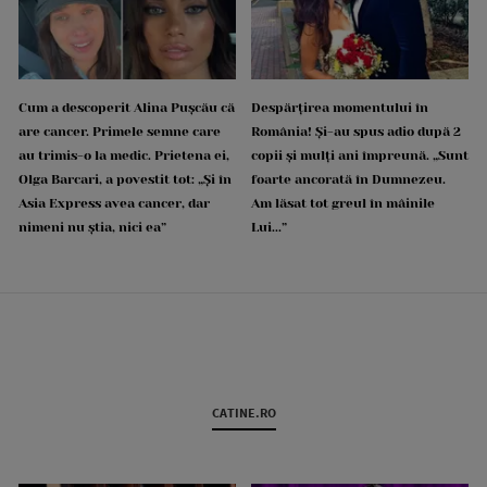
Cum a descoperit Alina Pușcău că
Despărțirea momentului în
are cancer. Primele semne care
România! Și-au spus adio după 2
au trimis-o la medic. Prietena ei,
copii și mulți ani împreună. „Sunt
Olga Barcari, a povestit tot: „Și în
foarte ancorată în Dumnezeu.
Asia Express avea cancer, dar
Am lăsat tot greul în mâinile
nimeni nu știa, nici ea”
Lui...”
CATINE.RO