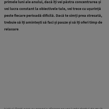
primele luni ale anului, dacă îți vei păstra concentrarea și
vei lucra constant la obiectivele tale, vei trece cu ușurință
peste fiecare perioadă dificilă. Dacă te simți prea stresată,
trebuie să îți amintești să faci și pauze și să îți oferi timp de
relaxare
.
Nativii Pești care au propria afacere se vor lupta destul de mult