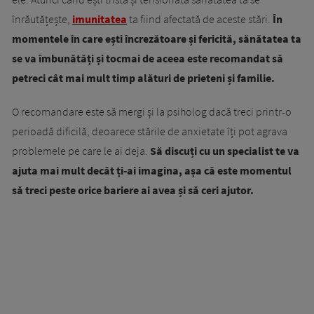
înrăutățește,
imunitatea
ta fiind afectată de aceste stări.
În
momentele în care ești încrezătoare și fericită, sănătatea ta
se va îmbunătăți și tocmai de aceea este recomandat să
petreci cât mai mult timp alături de prieteni și familie.
O recomandare este să mergi și la psiholog dacă treci printr-o
perioadă dificilă, deoarece stările de anxietate îți pot agrava
problemele pe care le ai deja.
Să discuți cu un specialist te va
ajuta mai mult decât ți-ai imagina, așa că este momentul
să treci peste orice bariere ai avea și să ceri ajutor.