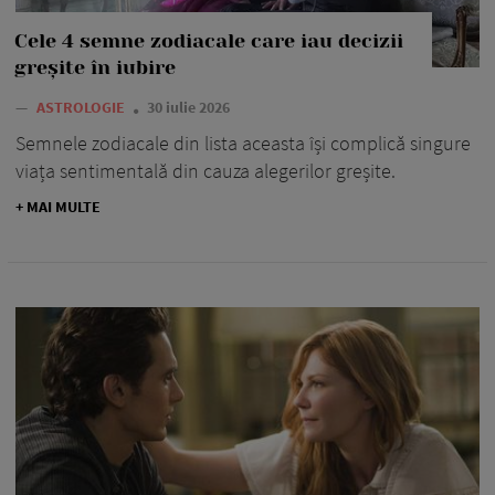
Cele 4 semne zodiacale care iau decizii
greșite în iubire
—
ASTROLOGIE
30 iulie 2026
Semnele zodiacale din lista aceasta își complică singure
viața sentimentală din cauza alegerilor greșite.
+ MAI MULTE