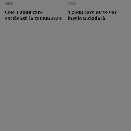
2026
2026
Cele 4 zodii care
4 zodii care nu te vor
excelează la comunicare
înșela niciodată