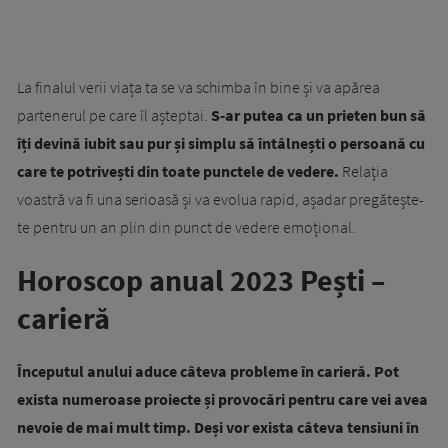
La finalul verii viața ta se va schimba în bine și va apărea
partenerul pe care îl așteptai.
S-ar putea ca un prieten bun să
îți devină iubit sau pur și simplu să întâlnești o persoană cu
care te potrivești din toate punctele de vedere.
Relația
voastră va fi una serioasă și va evolua rapid, așadar pregătește-
te pentru un an plin din punct de vedere emoțional.
Horoscop anual 2023 Pești –
carieră
Începutul anului aduce câteva probleme în carieră. Pot
exista numeroase proiecte și provocări pentru care vei avea
nevoie de mai mult timp. Deși vor exista câteva tensiuni în