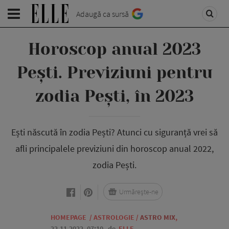
Adaugă ca sursă
Horoscop anual 2023
Pești. Previziuni pentru
zodia Pești, în 2023
Ești născută în zodia Pești? Atunci cu siguranță vrei să
afli principalele previziuni din horoscop anual 2022,
zodia Pești.
Urmărește-ne
HOMEPAGE
/
ASTROLOGIE
/
ASTRO MIX
,
22.11.2022, 07:10
de
ELLE