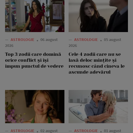
—
ASTROLOGIE
06 august
—
ASTROLOGIE
05 august
2026
2026
Top 3 zodii care domină
Cele 4 zodii care nu se
orice conflict și își
lasă deloc mințite și
impun punctul de vedere
recunosc când cineva le
ascunde adevărul
—
ASTROLOGIE
02 august
—
ASTROLOGIE
01 august