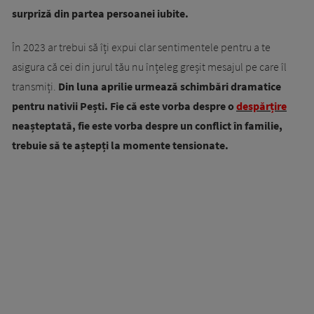
surpriză din partea persoanei iubite.
În 2023 ar trebui să îți expui clar sentimentele pentru a te
asigura că cei din jurul tău nu înțeleg greșit mesajul pe care îl
transmiți.
Din luna aprilie urmează schimbări dramatice
pentru nativii Pești. Fie că este vorba despre o
despărțire
neașteptată, fie este vorba despre un conflict în familie,
trebuie să te aștepți la momente tensionate.