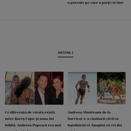
o poveste pe care o porți cu tine
ANTENA 1
Ce diferență de vârstă există
Andreea Munteanu de la
între Rareș Cojoc și noua lui
Survivor s-a căsătorit civil cu
iubită. Andreea Popescu era mai
logodnicul ei. Imagini cu cei doi