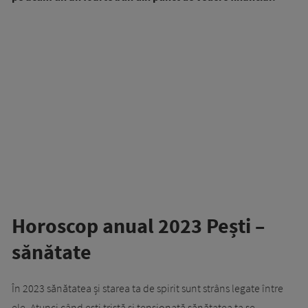
Horoscop anual 2023 Pești –
sănătate
În 2023 sănătatea și starea ta de spirit sunt strâns legate între
ele. Atunci când ești tristă și tensionată sănătatea ta se