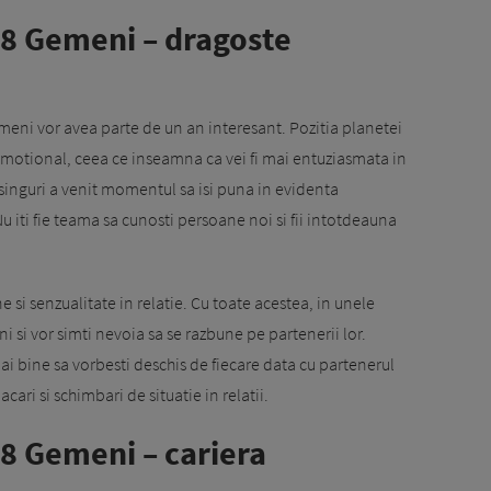
8 Gemeni – dragoste
emeni vor avea parte de un an interesant. Pozitia planetei
emotional, ceea ce inseamna ca vei fi mai entuziasmata in
 singuri a venit momentul sa isi puna in evidenta
 Nu iti fie teama sa cunosti persoane noi si fii intotdeauna
 si senzualitate in relatie. Cu toate acestea, in unele
i si vor simti nevoia sa se razbune pe partenerii lor.
ai bine sa vorbesti deschis de fiecare data cu partenerul
acari si schimbari de situatie in relatii.
8 Gemeni – cariera