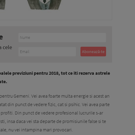
e
a cele
ele previziuni pentru 2018, tot ce iti rezerva astrele
ate.
pentru Gemeni. Vei avea foarte multa energie si acest an
at din punct de vedere fizic, cat si psihic. Vei avea parte
 profiti. Din punct de vedere profesional lucrurile s-ar
ti, insa daca vei sta departe de promisiunile false si te
tale, nu vei intampina mari provocari.