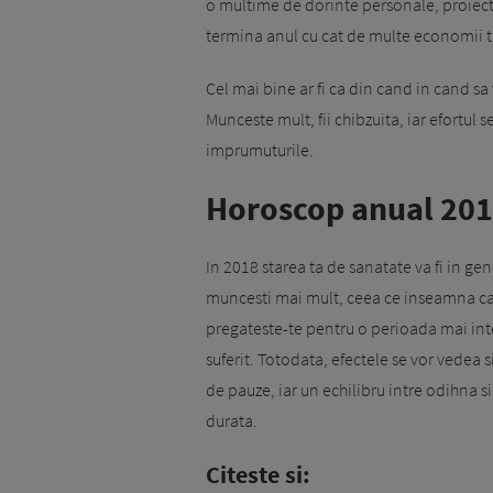
o multime de dorinte personale, proiect
termina anul cu cat de multe economii ti
Cel mai bine ar fi ca din cand in cand sa 
Munceste mult, fii chibzuita, iar efortul s
imprumuturile.
Horoscop anual 201
In 2018 starea ta de sanatate va fi in gen
muncesti mai mult, ceea ce inseamna ca v
pregateste-te pentru o perioada mai inte
suferit. Totodata, efectele se vor vedea si
de pauze, iar un echilibru intre odihna 
durata.
Citeste si: