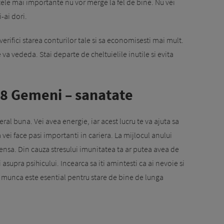
ele mai importante nu vor merge la fel de bine. Nu vei
-ai dori.
verifici starea conturilor tale si sa economisesti mai mult.
e va vededa. Stai departe de cheltuielile inutile si evita
8 Gemeni – sanatate
eral buna. Vei avea energie, iar acest lucru te va ajuta sa
ei face pasi importanti in cariera. La mijlocul anului
nsa. Din cauza stresului imunitatea ta ar putea avea de
 asupra psihicului. Incearca sa iti amintesti ca ai nevoie si
si munca este esential pentru stare de bine de lunga