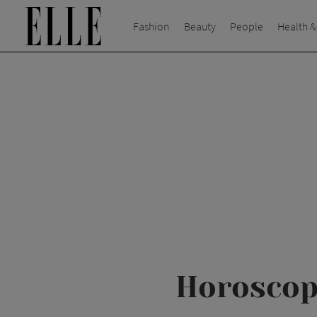
Fashion
Beauty
People
Health &
Horoscop