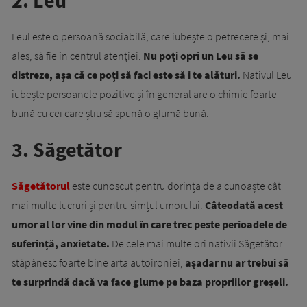
2. Leu
Leul este o persoană sociabilă, care iubește o petrecere și, mai
ales, să fie în centrul atenției.
Nu poți opri un Leu să se
distreze, așa că ce poți să faci este să i te alături.
Nativul Leu
iubește persoanele pozitive și în general are o chimie foarte
bună cu cei care știu să spună o glumă bună.
3. Săgetător
Săgetătorul
este cunoscut pentru dorința de a cunoaște cât
mai multe lucruri și pentru simțul umorului.
Câteodată acest
umor al lor vine din modul în care trec peste perioadele de
suferință, anxietate.
De cele mai multe ori nativii Săgetător
stăpânesc foarte bine arta autoironiei,
așadar nu ar trebui să
te surprindă dacă va face glume pe baza propriilor greșeli.