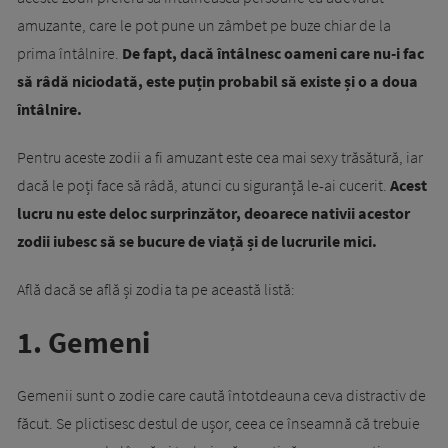
amuzante, care le pot pune un zâmbet pe buze chiar de la
prima întâlnire.
De fapt, dacă întâlnesc oameni care nu-i fac
să râdă niciodată, este puțin probabil să existe și o a doua
întâlnire.
Pentru aceste zodii a fi amuzant este cea mai sexy trăsătură, iar
dacă le poți face să râdă, atunci cu siguranță le-ai cucerit.
Acest
lucru nu este deloc surprinzător, deoarece nativii acestor
zodii iubesc să se bucure de viață și de lucrurile mici.
Află dacă se află și zodia ta pe această listă:
1. Gemeni
Gemenii sunt o zodie care caută întotdeauna ceva distractiv de
făcut. Se plictisesc destul de ușor, ceea ce înseamnă că trebuie