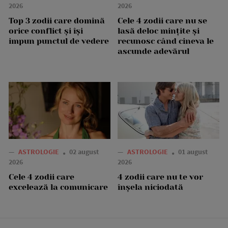
2026
2026
Top 3 zodii care domină
Cele 4 zodii care nu se
orice conflict și își
lasă deloc mințite și
impun punctul de vedere
recunosc când cineva le
ascunde adevărul
—
ASTROLOGIE
02 august
—
ASTROLOGIE
01 august
2026
2026
Cele 4 zodii care
4 zodii care nu te vor
excelează la comunicare
înșela niciodată