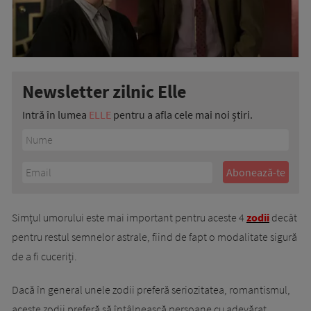
Newsletter zilnic Elle
Intră în lumea
ELLE
pentru a afla cele mai noi știri.
Simțul umorului este mai important pentru aceste 4
zodii
decât
pentru restul semnelor astrale, fiind de fapt o modalitate sigură
de a fi cuceriți.
Dacă în general unele zodii preferă seriozitatea, romantismul,
aceste zodii preferă să întâlnească persoane cu adevărat