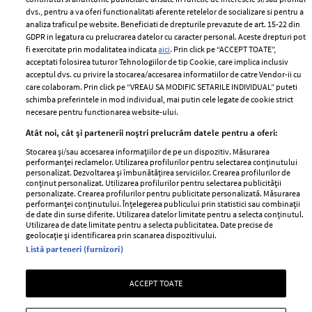
Politica de
dvs., pentru a va oferi functionalitati aferente retelelor de socializare si pentru a
Despre ELLE
confidențialitate
analiza traficul pe website. Beneficiati de drepturile prevazute de art. 15-22 din
Romania
GDPR in legatura cu prelucrarea datelor cu caracter personal. Aceste drepturi pot
Politica de cookies
fi exercitate prin modalitatea indicata
aici
. Prin click pe “ACCEPT TOATE”,
Contact
Publicitate
acceptati folosirea tuturor Tehnologiilor de tip Cookie, care implica inclusiv
acceptul dvs. cu privire la stocarea/accesarea informatiilor de catre Vendor-ii cu
Abonamente
care colaboram. Prin click pe “VREAU SA MODIFIC SETARILE INDIVIDUAL” puteti
schimba preferintele in mod individual, mai putin cele legate de cookie strict
necesare pentru functionarea website-ului.
Stiri
Libertatea pentru
Atât noi, cât și partenerii noștri prelucrăm datele pentru a oferi:
femei
GSP
Stocarea și/sau accesarea informațiilor de pe un dispozitiv. Măsurarea
Viva
performanței reclamelor. Utilizarea profilurilor pentru selectarea conținutului
Unica
personalizat. Dezvoltarea și îmbunătățirea serviciilor. Crearea profilurilor de
Avantaje
conținut personalizat. Utilizarea profilurilor pentru selectarea publicității
Baby
personalizate. Crearea profilurilor pentru publicitate personalizată. Măsurarea
Retete practice
performanței conținutului. Înțelegerea publicului prin statistici sau combinații
Retete
de date din surse diferite. Utilizarea datelor limitate pentru a selecta conținutul.
Utilizarea de date limitate pentru a selecta publicitatea. Date precise de
geolocație și identificarea prin scanarea dispozitivului.
Pariază responsabil! Decizia ONJN nr. 821/25.09.2025.
Listă parteneri (furnizori)
Jocurile de noroc sunt interzise minorilor.
ACCEPT TOATE
Copyright © 2026 Ringier Romania SRL