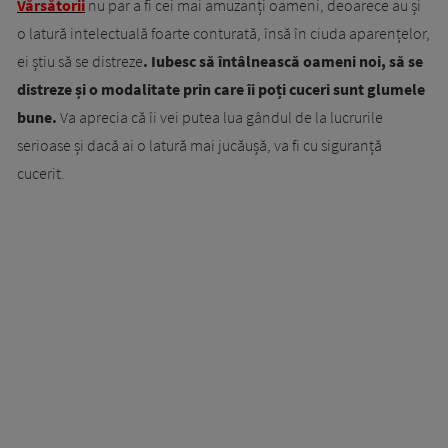
Vărsătorii
nu par a fi cei mai amuzanți oameni, deoarece au și
o latură intelectuală foarte conturată, însă în ciuda aparențelor,
ei știu să se distreze
. Iubesc să întâlnească oameni noi, să se
distreze și o modalitate prin care îi poți cuceri sunt glumele
bune.
Va aprecia că îi vei putea lua gândul de la lucrurile
serioase și dacă ai o latură mai jucăușă, va fi cu siguranță
cucerit.