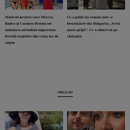
Motivul pentru care Mircea
Ce a pățit un român într-o
Badea și Carmen Brumă nu
benzinărie din Bulgaria: „Aveți
mănâncă niciodată împreună.
mare grijă!”. Ce a observat pe
Detalii neștiute din viața lor de
chitanță
cuplu
UNICA.RO