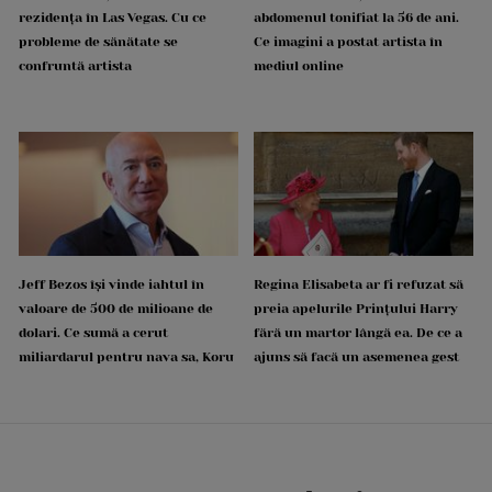
rezidența în Las Vegas. Cu ce
abdomenul tonifiat la 56 de ani.
probleme de sănătate se
Ce imagini a postat artista în
confruntă artista
mediul online
Jeff Bezos își vinde iahtul în
Regina Elisabeta ar fi refuzat să
valoare de 500 de milioane de
preia apelurile Prințului Harry
dolari. Ce sumă a cerut
fără un martor lângă ea. De ce a
miliardarul pentru nava sa, Koru
ajuns să facă un asemenea gest