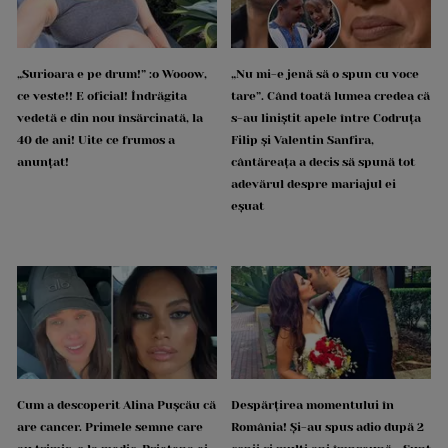
„Surioara e pe drum!” :o Wooow,
„Nu mi-e jenă să o spun cu voce
ce veste!! E oficial! Îndrăgita
tare”. Când toată lumea credea că
vedetă e din nou însărcinată, la
s-au liniștit apele între Codruța
40 de ani! Uite ce frumos a
Filip și Valentin Sanfira,
anunțat!
cântăreața a decis să spună tot
adevărul despre mariajul ei
eșuat
Cum a descoperit Alina Pușcău că
Despărțirea momentului în
are cancer. Primele semne care
România! Și-au spus adio după 2