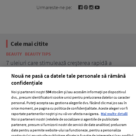
Urmareste-ne pe:
Cele mai citite
BEAUTY
BEAUTY TIPS
BE
țe
7 uleiuri care stimulează creșterea rapidă a
Ce
părului
de
Nouă ne pasă ca datele tale personale să rămână
confidențiale
Noi și partenerii noștri
594
stocăm și/sau accesăm informații pe dispozitivul
dvs., precum identificatorii cookie unici pentru prelucrarea datelor cu caracter
personal. Puteți accepta sau gestiona alegerile dvs. făcând clic mai jos sau în
orice moment, pe pagina cu politica de confidențialitate. Aceste alegeri vor fi
raportate partenerilor noștri și nu vă vor afecta navigarea.
Mai multe detalii
Noi si partenerii nostri (retelele de socializare si agentiile de publicitate
partenere, precum si furnizorii nostri de servicii de date analitice) prelucram
ELLE Style Awards
Termeni si conditii
date pentru a permite website-ului sa functioneze, pentru a personaliza
2024
continutul si anunturile publicitare afisate in functie de interesele si/sau profilul