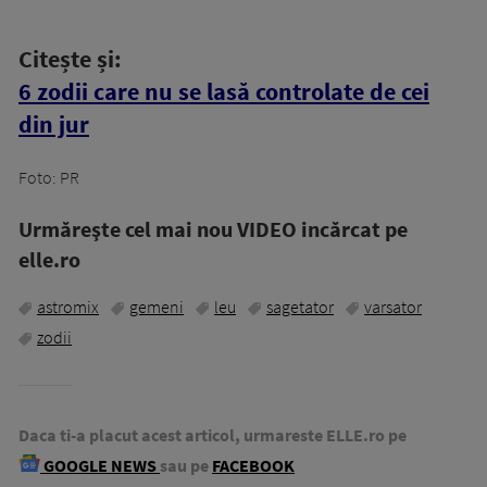
Citește și:
6 zodii care nu se lasă controlate de cei
din jur
Foto: PR
Urmăreşte cel mai nou VIDEO incărcat pe
elle.ro
astromix
gemeni
leu
sagetator
varsator
zodii
Daca ti-a placut acest articol, urmareste ELLE.ro pe
GOOGLE NEWS
sau pe
FACEBOOK