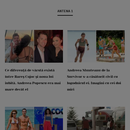
ANTENA 1
Ce diferență de vârstă există
Andreea Munteanu de la
între Rareș Cojoc și noua lui
Survivor s-a căsătorit civil cu
iubită. Andreea Popescu era mai
logodnicul ei. Imagini cu cei doi
mare decât el
miri