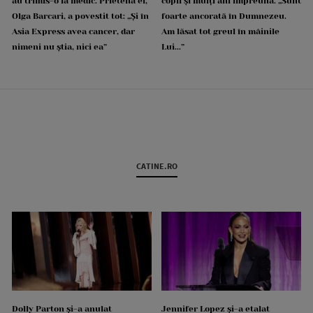
au trimis-o la medic. Prietena ei,
copii și mulți ani împreună. „Sunt
Olga Barcari, a povestit tot: „Și în
foarte ancorată în Dumnezeu.
Asia Express avea cancer, dar
Am lăsat tot greul în mâinile
nimeni nu știa, nici ea”
Lui...”
CATINE.RO
Dolly Parton și-a anulat
Jennifer Lopez și-a etalat